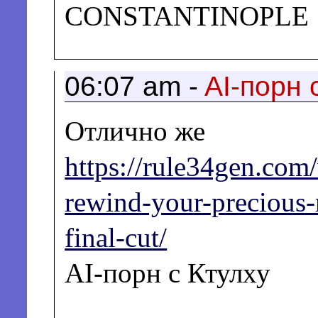
CONSTANTINOPLE
06:07 am -
AI-порн 
Отлично же
https://rule34gen.com
rewind-your-precious
final-cut/
AI-порн с Ктулху