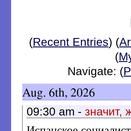
(
Recent Entries
)
(
Ar
(
My
Navigate: (
P
Aug. 6th, 2026
09:30 am -
значит, 
Испанское социалист