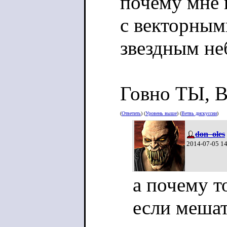
почему мне 
с векторным
звездным не
Говно ТЫ, 
(
Ответить
) (
Уровень выше
) (
Ветвь дискуссии
)
don_oles
2014-07-05 1
а почему т
если мешат