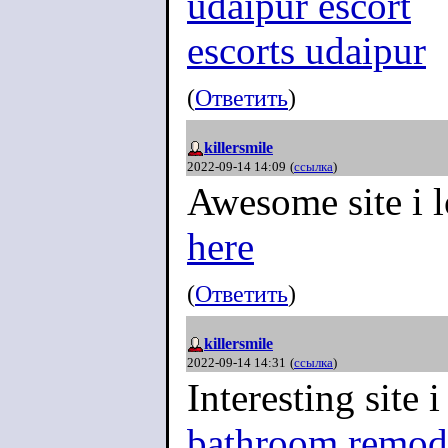
udaipur escort
escorts udaipur
(
Ответить
)
killersmile
2022-09-14 14:09
(
ссылка
)
Awesome site i 
here
(
Ответить
)
killersmile
2022-09-14 14:31
(
ссылка
)
Interesting site 
bathroom remode