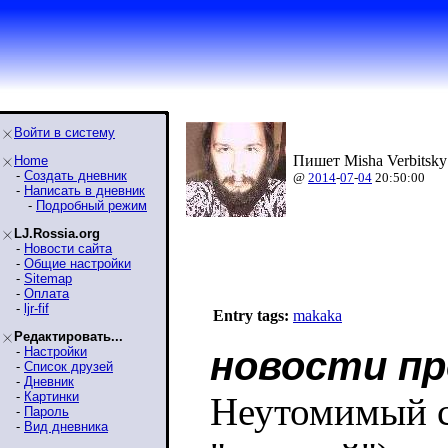
Войти в систему
Пишет Misha Verbitsky
Home
-
Создать дневник
@
2014
-
07
-
04
20:50:00
-
Написать в дневник
-
Подробный режим
LJ.Rossia.org
-
Новости сайта
-
Общие настройки
-
Sitemap
-
Оплата
-
ljr-fif
Entry tags:
makaka
Редактировать...
-
Настройки
новости пр
-
Список друзей
-
Дневник
-
Картинки
Неутомимый с
-
Пароль
-
Вид дневника