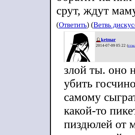
срут, ждут маму
(
Ответить
) (
Ветвь диску
ketmar
2014-07-09 05:22
(
ссы
злой ты. оно 
убить госчин
самому сыграт
какой-то пик
пиздюлей от м