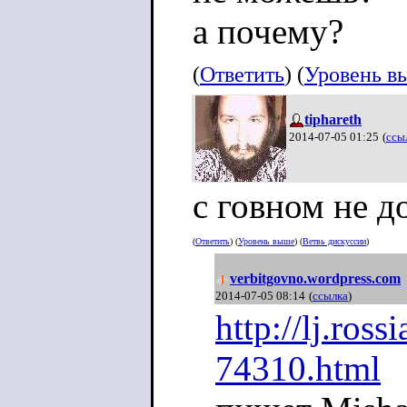
а почему?
(
Ответить
) (
Уровень в
tiphareth
2014-07-05 01:25
(
ссы
с говном не д
(
Ответить
) (
Уровень выше
) (
Ветвь дискуссии
)
verbitgovno.wordpress.com
2014-07-05 08:14
(
ссылка
)
http://lj.ross
74310.html