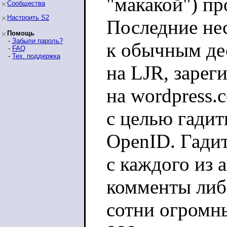
"макакой") пр
Сообщества
Настроить S2
Последние нес
Помощь
-
Забыли пароль?
к обычным де
-
FAQ
-
Тех. поддержка
на LJR, зарег
на wordpress.
с целью гади
OpenID. Гади
с каждого из а
комменты либ
сотни огромн