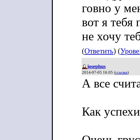
говно у ме
вот я тебя 
не хочу те
(
Ответить
) (
Урове
josephus
2014-07-05 16:05
(
ссылка
)
А все счит
Как успехи
Очень грус