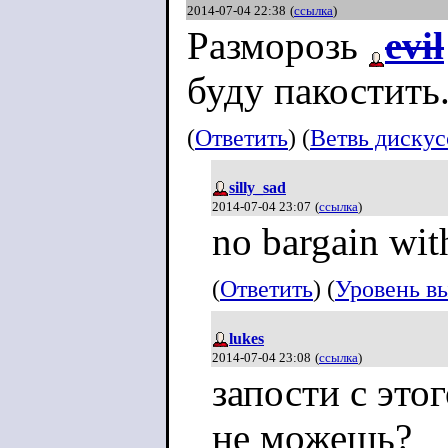
2014-07-04 22:38
(
ссылка
)
Разморозь
evil
буду пакостить
(
Ответить
) (
Ветвь диску
silly_sad
2014-07-04 23:07
(
ссылка
)
no bargain with
(
Ответить
) (
Уровень в
lukes
2014-07-04 23:08
(
ссылка
)
запости с это
не можешь?