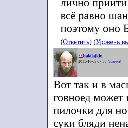
лично прийти
всё равно шан
поэтому оно Б
(
Ответить
) (
Уровень в
balalajkin
2015-10-09 07:36
(
ссылка
)
Вот так и в мас
говноед может 
пилочки для но
суки бляди нен