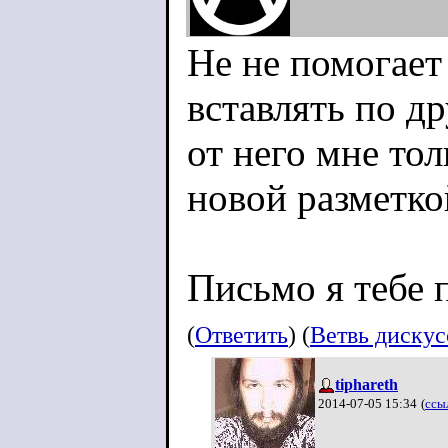
Не не помогает 
вставлять по др
от него мне то
новой разметко
Письмо я тебе 
(
Ответить
) (
Ветвь диску
tiphareth
2014-07-05 15:34
(
ссы