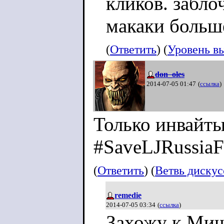
кликов. забло
макаки больш
(
Ответить
) (
Уровень в
don_oles
2014-07-05 01:47
(
ссылка
)
Только инвайты
#SaveLJRussia
(
Ответить
) (
Ветвь диску
remedie
2014-07-05 03:34
(
ссылка
)
Захожу к Миш