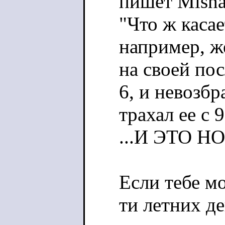
пишет Misha 
"Что ж каса
например, ж
на своей пос
6, и невозбр
трахал ее с 9
...И ЭТО 
Если тебе мо
ти летних де