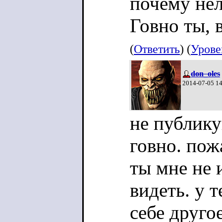
почему нел
Говно ты, 
(
Ответить
) (
Урове
don_oles
2014-07-05 1
не публику
говно. пож
ты мне не 
видеть. у т
себе друго