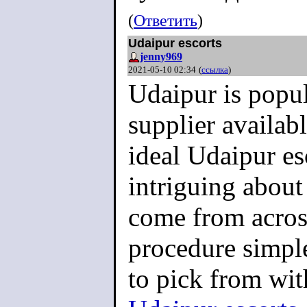
(
Ответить
)
Udaipur escorts
jenny969
2021-05-10 02:34
(
ссылка
)
Udaipur is popul
supplier availab
ideal Udaipur es
intriguing about 
come from acros
procedure simple
to pick from wit