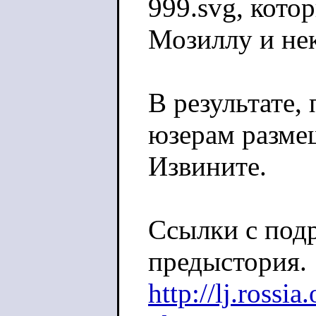
999.svg, кото
Мозиллу и нек
В результате,
юзерам разме
Извините.
Ссылки с под
предыстория.
http://lj.rossi