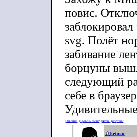
повис. Отклю
заблокировал 
svg. Полёт но
забивание лен
борцуны вышл
следующий раз
себе в браузер
Удивительные
(
Ответить
) (
Уровень выше
) (
Ветвь дискуссии
)
ketmar