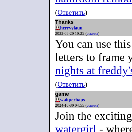
(
Ответить
)
Thanks
herryylauu
2022-09-20 10:25
(
ссылка
)
You can use this
letters to frame
nights at freddy'
(
Ответить
)
game
waitperhaps
2024-10-30 04:55
(
ссылка
)
Join the excitin
watergirl
- where