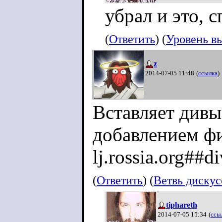
убрал и это, 
(
Ответить
) (
Уровень в
z
2014-07-05 11:48
(
ссылка
)
Вставляет дивы
добавлением фи
lj.rossia.org##
(
Ответить
) (
Ветвь диску
tiphareth
2014-07-05 15:34
(
ссы