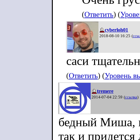
(
Ответить
) (
Урове
cyberloh01
2018-08-10 16:25
(
ссы
саси тщательн
(
Ответить
) (
Уровень в
tremere
2014-07-04 22:59
(
ссылка
)
бедный Миша, к
так и придется