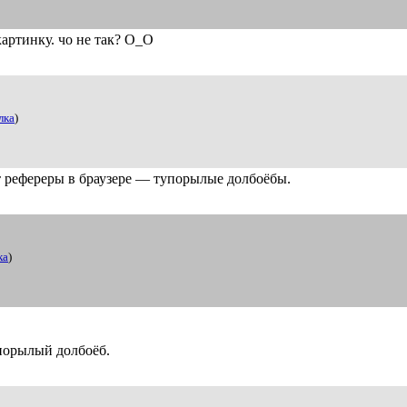
артинку. чо не так? O_O
лка
)
ют рефереры в браузере — тупорылые долбоёбы.
ка
)
упорылый долбоёб.