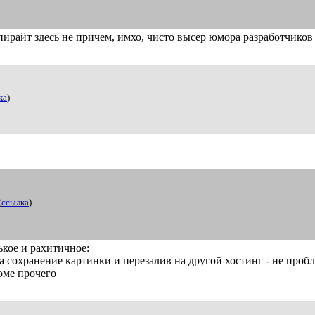
опирайт здесь не причем, имхо, чисто высер юмора разработчиков
ка
)
(
ссылка
)
нькое и рахитичное:
 сохранение картинки и перезалив на другой хостинг - не проб
оме прочего