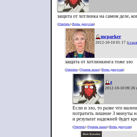
защита от хотлинка на самом деле, к
(
Ответить
) (
Ветвь дискуссии
)
mcparker
2012-10-10 01:17
(
ссыл
защита от хотлинкинга тоже зло
(
Ответить
) (
Уровень выше
) (
Ветвь дискуссии
)
z
2012-10-10 09:26
Если и зло, то разве что мале
потратить лишние 3 минуты на
и результат надежней будет кр
(
Ответить
) (
Уровень выше
) (
Ветвь дискуссии
)