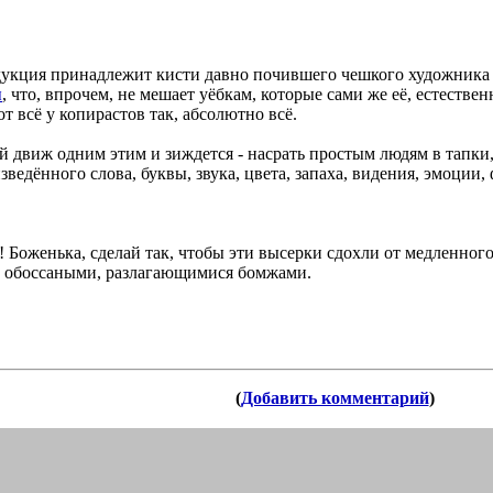
одукция принадлежит кисти давно почившего чешкого художник
ы
, что, впрочем, не мешает уёбкам, которые сами же её, естестве
т всё у копирастов так, абсолютно всё.
й движ одним этим и зиждется - насрать простым людям в тапки,
едённого слова, буквы, звука, цвета, запаха, видения, эмоции, фа
 Боженька, сделай так, чтобы эти высерки сдохли от медленного
, обоссаными, разлагающимися бомжами.
(
Добавить комментарий
)