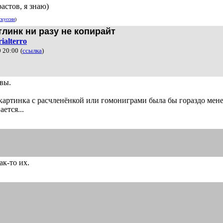
астов, я знаю)
скуссии
)
тлинк ни разу не копирайт
rialterro
 20:00
(
ссылка
)
авы.
картинка с расчленёнкой или гомониграми была бы гораздо менее
ется...
ак-то их.