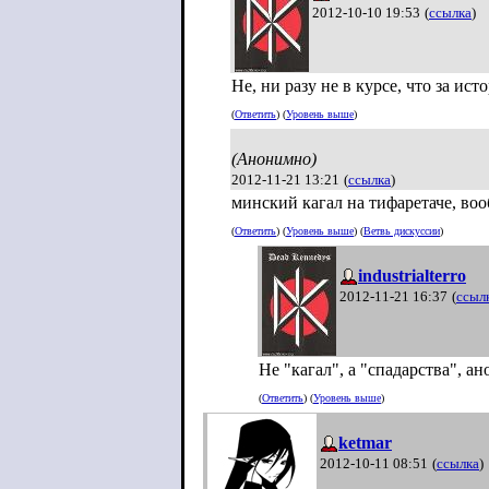
2012-10-10 19:53
(
ссылка
)
Не, ни разу не в курсе, что за исто
(
Ответить
) (
Уровень выше
)
(Анонимно)
2012-11-21 13:21
(
ссылка
)
минский кагал на тифаретаче, воо
(
Ответить
) (
Уровень выше
) (
Ветвь дискуссии
)
industrialterro
2012-11-21 16:37
(
ссыл
Не "кагал", а "спадарства", ан
(
Ответить
) (
Уровень выше
)
ketmar
2012-10-11 08:51
(
ссылка
)