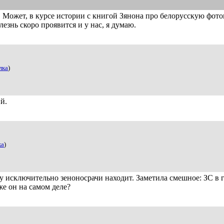
. Может, в курсе истории с книгой Зянона про белорусскую фото
езнь скоро проявится и у нас, я думаю.
лка
)
й.
ка
)
су исключительно зеноносрачи находит. Заметила смешное: ЗС в г
же он на самом деле?