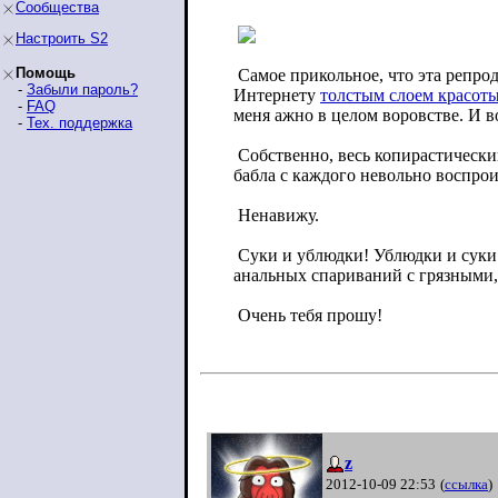
Сообщества
Настроить S2
Помощь
Самое прикольное, что эта репр
-
Забыли пароль?
Интернету
толстым слоем красот
-
FAQ
меня ажно в целом воровстве. И во
-
Тех. поддержка
Собственно, весь копирастически
бабла с каждого невольно воспроизв
Ненавижу.
Суки и ублюдки! Ублюдки и суки!
анальных спариваний с грязными
Очень тебя прошу!
z
2012-10-09 22:53
(
ссылка
)