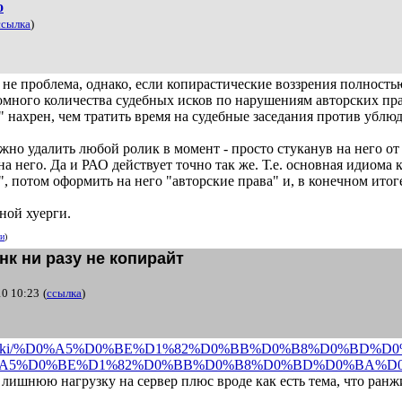
o
ссылка
)
, не проблема, однако, если копирастические воззрения полность
омного количества судебных исков по нарушениям авторских пра
нахрен, чем тратить время на судебные заседания против ублюд
ожно удалить любой ролик в момент - просто стуканув на него от
на него. Да и РАО действует точно так же. Т.е. основная идиома
 потом оформить на него "авторские права" и, в конечном итог
ной хуерги.
ии
)
нк ни разу не копирайт
10 10:23
(
ссылка
)
g/wiki/%D0%A5%D
0%BE%D1%82%D0%BB%D0%B8%D0%BD%D0
/%D0%A5%D0%BE%D1%82%D
0%BB%D0%B8%D0%BD%D0%BA%D
 лишнюю нагрузку на сервер плюс вроде как есть тема, что ранж