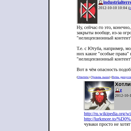
industrialterr
2012-10-10 10:04
(
Ну, сейчас-то это, конечно
закрыты вообще, из-за огр
"нелицензионный контент" 
Т.е. с Ютуба, например, м
них какие "особые права" 
"нелицензионный контент",
Вот в чём опасность подоб
(
Ответить
) (
Уровень выше
) (
Ветвь дискусс
Хотли
z
2012-10-
http://ru.wikipedia.or
http://lurkmore.to
чуваки просто не хотят