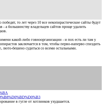
ю победят, то лет через 10 все некопирастические сайты будут
в - а большинству владельцев сайтов проще удалить
ков.
 имени какой-либо говноорганизации - и пох есть ли там у
 копирастов заключается в том, чтобы перво-наперво спиздить
е, люто-бешено судиться со всеми остальными.
%BA
0%B8%D0%BD%D0%B3
ирование в гугле от хотлинков ухудшается.