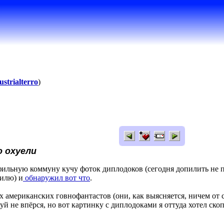
ustrialterro
)
 охуели
ильную коммуну кучу фоток диплодоков (сегодня допилить не 
пилю) и
обнаружил вот что
.
х американских говнофантастов (они, как выясняется, ничем от
уй не впёрся, но вот картинку с диплодоками я оттуда хотел скоп