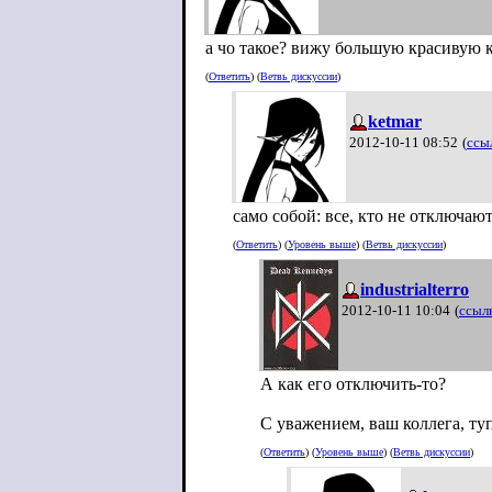
а чо такое? вижу большую красивую к
(
Ответить
) (
Ветвь дискуссии
)
ketmar
2012-10-11 08:52
(
ссы
само собой: все, кто не отключа
(
Ответить
) (
Уровень выше
) (
Ветвь дискуссии
)
industrialterro
2012-10-11 10:04
(
ссыл
А как его отключить-то?
С уважением, ваш коллега, т
(
Ответить
) (
Уровень выше
) (
Ветвь дискуссии
)