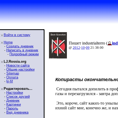
Войти в систему
Home
Пишет industrialterro (
ind
-
Создать дневник
@
2012
-
10
-
09
21:38:00
-
Написать в дневник
-
Подробный режим
LJ.Rossia.org
-
Новости сайта
-
Общие настройки
-
Sitemap
-
Оплата
Копирасты окончательно
-
ljr-fif
Редактировать...
Сегодня пытался допилить в проф
-
Настройки
газы и перезагрузился - завтра до
-
Список друзей
-
Дневник
Это, короче, сайт каких-то унылы
-
Картинки
ихний сайт мне, конечно же, и нах
-
Пароль
-
Вид дневника