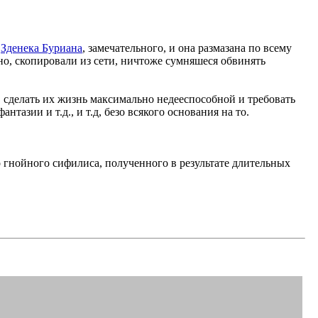
а
Зденека Буриана
, замечательного, и она размазана по всему
нно, скопировали из сети, ничтоже сумняшеся обвинять
 сделать их жизнь максимально недееспособной и требовать
нтазии и т.д., и т.д, безо всякого основания на то.
 гнойного сифилиса, полученного в результате длительных