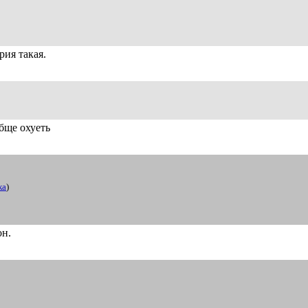
рия такая.
бще охуеть
ка
)
он.