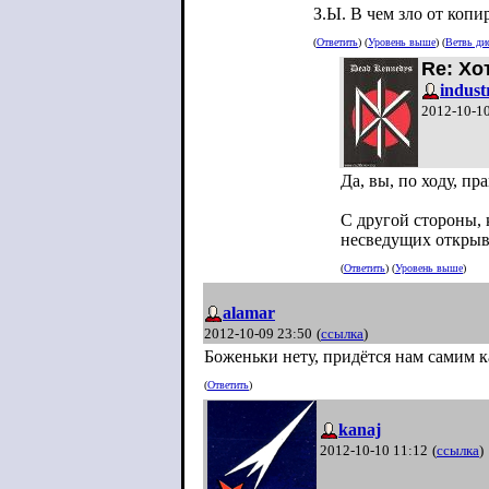
З.Ы. В чем зло от копир
(
Ответить
) (
Уровень выше
) (
Ветвь ди
Re: Хо
indust
2012-10-10
Да, вы, по ходу, пр
С другой стороны, 
несведущих открыва
(
Ответить
) (
Уровень выше
)
alamar
2012-10-09 23:50
(
ссылка
)
Боженьки нету, придётся нам самим к
(
Ответить
)
kanaj
2012-10-10 11:12
(
ссылка
)