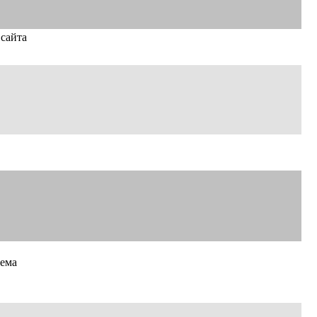
 сайта
лема