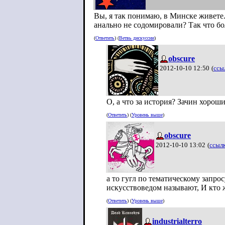
Вы, я так понимаю, в Минске живете
анально не содомировали? Так что бол
(
Ответить
) (
Ветвь дискуссии
)
obscure
2012-10-10 12:50
(
ссы
О, а что за история? Зачин хороши
(
Ответить
) (
Уровень выше
)
obscure
2012-10-10 13:02
(
ссыл
а то гугл по тематическому запро
искусствоведом называют, И кто 
(
Ответить
) (
Уровень выше
)
industrialterro