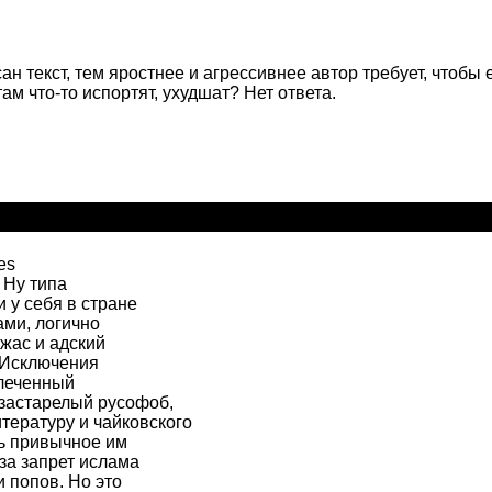
н текст, тем яростнее и агрессивнее автор требует, чтобы 
ам что-то испортят, ухудшат? Нет ответа.
es
 Ну типа
 у себя в стране
ами, логично
ужас и адский
. Исключения
влеченный
 застарелый русофоб,
тературу и чайковского
ть привычное им
за запрет ислама
и попов. Но это