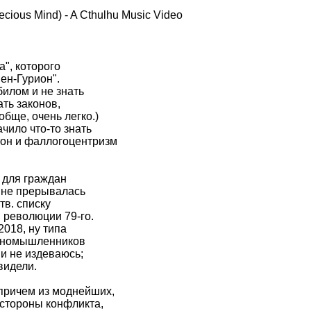
cious Mind) - A Cthulhu Music Video
", которого
ен-Гурион".
илом и не знать
ать законов,
бще, очень легко.)
чило что-то знать
тон и фаллогоцентризм
 для граждан
и не прерывалась
тв. списку
 революции 79-го.
2018, ну типа
единомышленников
 и не издеваюсь;
видели.
 причем из моднейших,
е стороны конфликта,