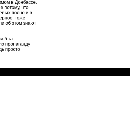
змом в Донбассе,
не потому, что
левых полно и в
верное, тоже
ли об этом знают.
и б за
ую пропаганду
дь просто