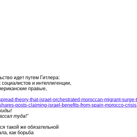
ство идeт путем Гитлера:
 социалистов и интеллигенции,
мериканские правые,
spread-theory-that-israel-orchestrate
d-moroccan-migrant-surge-t
shares-posts-claiming-israel-benefits-f
rom-spain-morocco-crisi
жиды!
ассал туда!"
я такой же обязательной
ла, как борьба