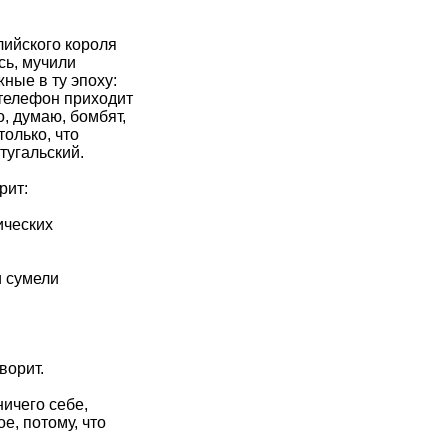
лийского короля
сь, мучили
ные в ту эпоху:
 телефон приходит
, думаю, бомбят,
только, что
тугальский.
рит:
ических
и сумели
ворит.
ничего себе,
е, потому, что