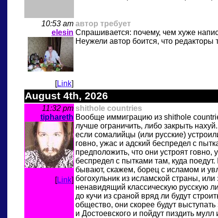
10:53 am
автор требует
elesin
Спрашивается: почему, чем хуже написа
Неужели автор боится, что редакторы т
[
Link
]
August 4th, 2026
11:32 pm
shithole countries
tiphareth
Вообще иммиграцию из shithole countri
лучше ограничить, либо закрыть нахуй.
если сомалийцы (или русские) устроили
говно, ужас и адский беспредел с пытк
предположить, что они устроят говно, 
беспредел с пытками там, куда поедут
бывают, скажем, борец с исламом и у
богохульник из исламской страны, или
[
Link
]
ненавидящий классическую русскую ли
до кучи из сраной вряд ли будут строи
общество, они скорее будут выступать 
и Достоевского и пойдут пиздить мулл 