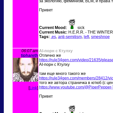
за экологию, феминизм, BLM, и права 
Привет
Current Mood:
sick
Current Music:
H.E.R.R. - THE WINT
Tags:
.es
,
anti-semitism
,
left
,
smeshnoe
06:07 am
AI-порн с Ктулху
tiphareth
Отлично же
https://rule34gen.com/video/21635/pleas
AI-порн с Ктулху
там еще много такого же
https://rule34gen.com/members/28412/vi
того же автора страничка в ютюб (с це
https://www.youtube.com/@PiperPeppe
r
[
Link
]
Привет