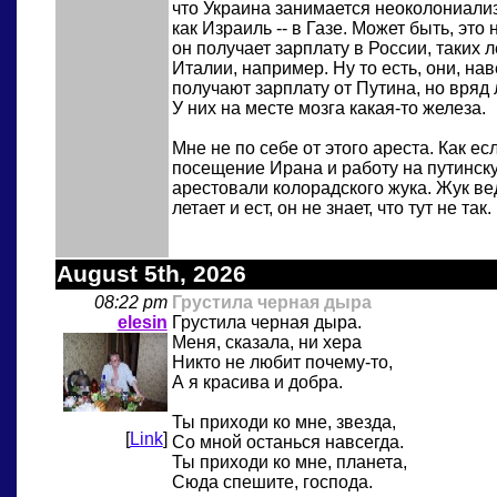
что Украина занимается неоколониали
как Израиль -- в Газе. Может быть, это 
он получает зарплату в России, таких 
Италии, например. Ну то есть, они, на
получают зарплату от Путина, но вряд 
У них на месте мозга какая-то железа.
Мне не по себе от этого ареста. Как есл
посещение Ирана и работу на путинск
арестовали колорадского жука. Жук ве
летает и ест, он не знает, что тут не так.
August 5th, 2026
08:22 pm
Грустила черная дыра
elesin
Грустила черная дыра.
Меня, сказала, ни хера
Никто не любит почему-то,
А я красива и добра.
Ты приходи ко мне, звезда,
[
Link
]
Со мной останься навсегда.
Ты приходи ко мне, планета,
Сюда спешите, господа.