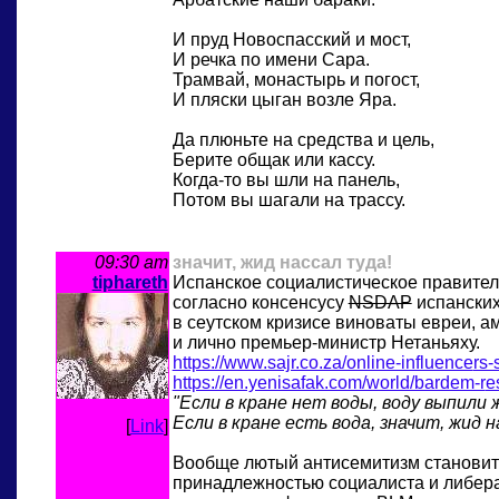
И пруд Новоспасский и мост,
И речка по имени Сара.
Трамвай, монастырь и погост,
И пляски цыган возле Яра.
Да плюньте на средства и цель,
Берите общак или кассу.
Когда-то вы шли на панель,
Потом вы шагали на трассу.
09:30 am
значит, жид нассал туда!
tiphareth
Испанское социалистическое правитель
согласно консенсусу
NSDAP
испанских
в сеутском кризисе виноваты евреи, а
и лично премьер-министр Нетаньяху.
https://www.sajr.co.za/online-influence
rs-
https://en.yenisafak.com/world/bardem-r
e
"Если в кране нет воды, воду выпили 
Если в кране есть вода, значит, жид н
[
Link
]
Вообще лютый антисемитизм становитс
принадлежностью социалиста и либера