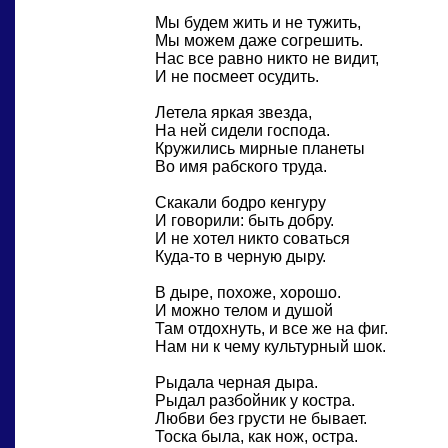
Мы будем жить и не тужить,
Мы можем даже согрешить.
Нас все равно никто не видит,
И не посмеет осудить.
Летела яркая звезда,
На ней сидели господа.
Кружились мирные планеты
Во имя рабского труда.
Скакали бодро кенгуру
И говорили: быть добру.
И не хотел никто соваться
Куда-то в черную дыру.
В дыре, похоже, хорошо.
И можно телом и душой
Там отдохнуть, и все же на фиг.
Нам ни к чему культурный шок.
Рыдала черная дыра.
Рыдал разбойник у костра.
Любви без грусти не бывает.
Тоска была, как нож, остра.