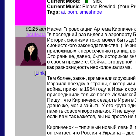
Current Mood:
sick
Current Music:
Please Rewind! (Your Pre
Tags:
ai
,
porn
,
smeshnoe
01:25 am
Насчет "провокации Артема Кирпиченка
aculeata
"в последний раз видели в аэропорту Б
Историк сионизма тоже может быть деб
сионистского законодательства. (Не зн
приложимых к пересечению границ, воо
Это раньше, давно, быть историком зна
о своем предмете. Сейчас это дурной 
как разновидность неоколониализма.
[
Link
]
Тем более, закон, криминализирующий
Израиля поездку в страны, с которым
война, принят в 1954 году, а Иран к соо
присоединили только после Исламской
Пишут, что Кирпиченок ездил в Иран в 
давно же, мог и забыть. У его круга 
память совсем коротенькая. Я не шучу
если вам так кажется, вы их просто не 
Кирпиченок -- типичный новый левый,
он считает, что Россия и Украина -- дв