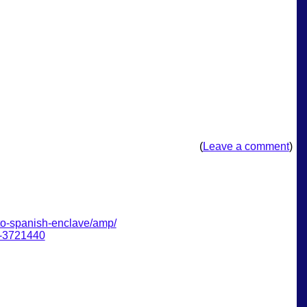
(
Leave a comment
)
o-spanish-encl
ave/amp/
s-3721440