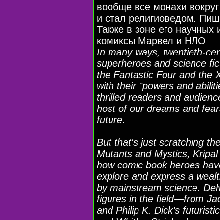
вообще все монахи вокруг 
и стал религиоведом. Пише
Также в зоне его научных 
комиксы Марвел и НЛО
In many ways, twentieth-cen
superheroes and science fi
the Fantastic Four and the 
with their "powers and abili
thrilled readers and audie
host of our dreams and fear
future.
But that's just scratching th
Mutants and Mystics, Kripal of
how comic book heroes have 
explore and express a wealt
by mainstream science. Delv
figures in the field—from J
and Philip K. Dick’s futurist