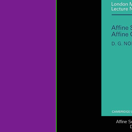
Affine S
D