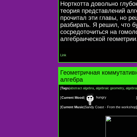
Норткотта довольно глубок
теория представлений алг
прочитал эти главы, но ре
разбирать. Я решил, что 
сосредоточиться на гомол
алгебраической геометрии
Link
Геометричная коммутатив
алгебра
[
Tags
|
abstract algebra
,
algebraic geometry
,
algebra
hungry
[
Current Mood
|
]
[
Current Music
|
Sandy Coast - From the workshop
]