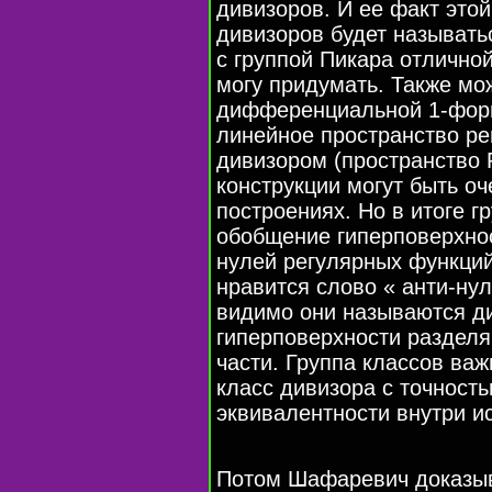
дивизоров. И ее факт этой
дивизоров будет называть
с группой Пикара отличной
могу придумать. Также мо
дифференциальной 1-форм
линейное пространство ре
дивизором (пространство Р
конструкции могут быть оч
построениях. Но в итоге г
обобщение гиперповерхнос
нулей регулярных функций
нравится слово « анти-нул
видимо они называются ди
гиперповерхности разделя
части. Группа классов важ
класс дивизора с точност
эквивалентности внутри и
Потом Шафаревич доказыв