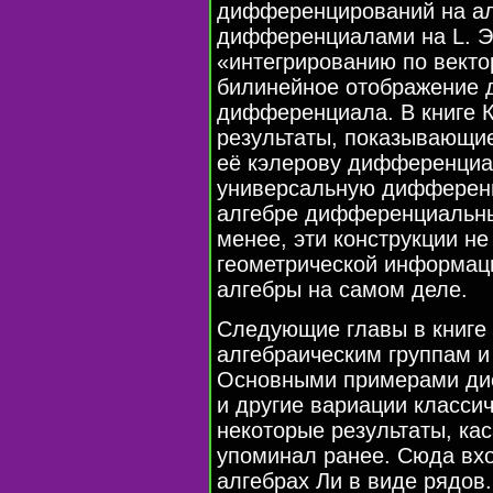
дифференцирований на ал
дифференциалами на L. Эт
«интегрированию по вект
билинейное отображение 
дифференциала. В книге 
результаты, показывающие
её кэлерову дифференциа
универсальную дифференц
алгебре дифференциальны
менее, эти конструкции не
геометрической информаци
алгебры на самом деле.
Следующие главы в книге
алгебраическим группам и
Основными примерами дис
и другие вариации классич
некоторые результаты, кас
упоминал ранее. Сюда вх
алгебрах Ли в виде рядов