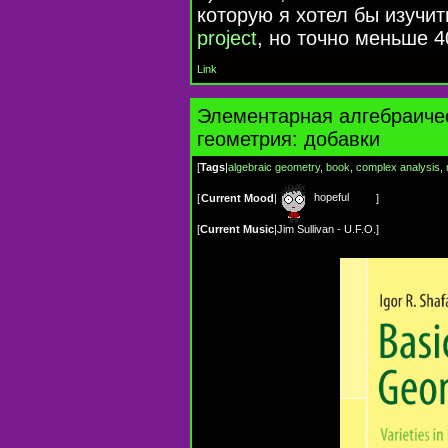
которую я хотел бы изучит
project
, но точно меньше 4
Link
Элементарная алгeбраиче
геометрия: добавки
[
Tags
|
algebraic geometry
,
book
,
complex analysis
,
hopeful
[
Current Mood
|
]
[
Current Music
|
Jim Sullivan - U.F.O.
]