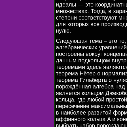
идеалы — это координатн
множествах. Тогда, в хара
степени соответствуют мн
для которых все производ
нулю.
Следующая тема – это то,
алгебраических уравнений.
построены вокруг концепц
данным подкольцом внутр
теоремами здесь являются
теорема Нётер о нормали
теорема Гильберта о нулях
порождённая алгебра над
является кольцом Джекоб
кольца, где любой просто
пересечение максимальны
в наиболее развитой форм
аффинного кольца A и кон
выбрать набор порождающи