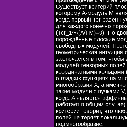
Существует критерий плос
которому A-модуль M являе
когда первый Tor равен ну
для каждого конечно поро
(Tor_1^A(A/I,M)=0). По дв
порождённые плоские мод
свободных модулей. Поэто
геометрическая интуиция 
заключается в том, чтобы 
модулей тензорных полей 
координатными кольцами 
о гладких функциях на мн
многообразия X, а именно
такие модули с пучками V,
когда A является аффинны
работает в общем случае).
критерий говорит, что лю
полей не теряет локальну
подмногообразие.