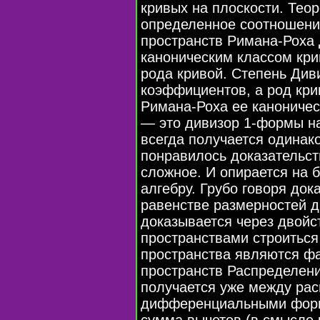
кривых на плоскости. Тео
определенное соотношени
пространств Римана-Роха 
каноническим классом кри
рода кривой. Степень Див
коэффициентов, а род кри
Римана-Роха ее каноничес
— это дивизор 1-формы на 
всегда получается одинак
понравилось доказательст
сложное. И опирается на 
алгебру. Грубо говоря док
равенстве размерностей д
доказывается через двойс
пространствами строиться
пространства являются ф
пространств Распределени
получается уже между ра
дифференциальными форма
сумма вычетов (в смысле 