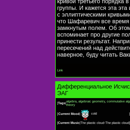
кривой третьего порядка в
группы. И кажется эта эта
с эллиптическими кривыми
что Шафаревич все время 
замкнутым полем. Об этом
вспоминает про другие пол
принести результат. Напр
пересечений над действи
наверное, буду читать Вак
Link
Дифференциальное Исчис
ЭАГ
algebra
,
algebraic geometry
,
commutative alg
[
Tags
|
theory
cold
[
Current Mood
|
]
[
Current Music
|
The plastic cloud-The plastic cloud
]