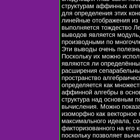
структурам аффинных алг
для определения этих кон
линейные отображения из а
выполняется тождество Л
выводов является модуль
производными по многочл
Эти выводы очень полезны
Поскольку их можно исполь
являются ли определённы
расширения сепарабельным
пространство алгебраичес
определяется как множест
аффинной алгебры в осно
структура над основным 
вычисления. Можно показа
изоморфно как векторное 
максимального идеала, со
факторизованного на его к
поскольку позволяет вычи