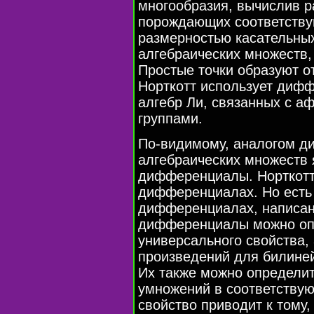
многообразия, вычислив р
порождающих соответству
размерностью касательных
алгебраических множеств,
Простые точки образуют о
Норткотт использует диф
алгебр Ли, связанных с 
группами.
По-видимому, аналогом 
алгебраических множеств
дифференциалы. Норткотт
дифференциалах. Но есть 
дифференциалах, написан
дифференциалы можно оп
универсального свойства,
произведений для билине
Их также можно определит
умножений в соответствую
свойство приводит к тому