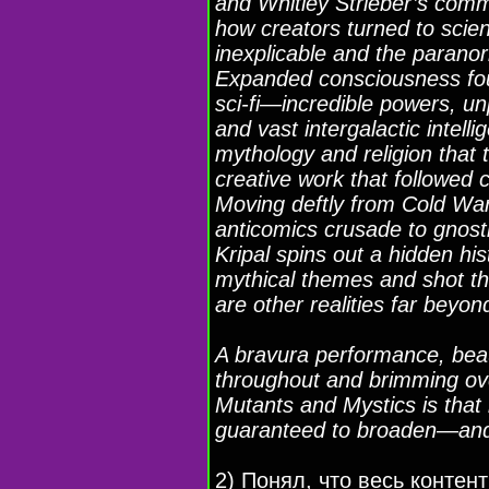
and Whitley Strieber’s comm
how creators turned to scienc
inexplicable and the paranor
Expanded consciousness fou
sci-fi—incredible powers, u
and vast intergalactic intel
mythology and religion that t
creative work that followed c
Moving deftly from Cold Wa
anticomics crusade to gnosti
Kripal spins out a hidden his
mythical themes and shot th
are other realities far beyo
A bravura performance, beautif
throughout and brimming over
Mutants and Mystics is that r
guaranteed to broaden—an
2) Понял, что весь контен