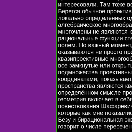
интересовали. Там тоже в
Берется обычное проектив
локально определенных о
алгебраическое многообра
многочлены не являются 
рациональные функции ст
полем. Но важный момент,
оказываются не просто пр
квазипроективные многооб
все замкнутые или открыт
подмножества проективных
координатами, показывае
пространства являются кв
определённом смысле про
геометрия включает в себ
повествования Шафаревич
которые как мне показали
Безу и бирациональная эк
говорит о числе пересече