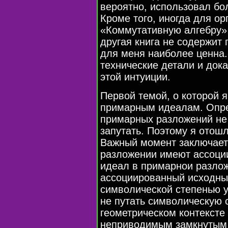
вероятно, использовал бол
Кроме того, иногда для ор
«Коммутативную алгебру» 
другая книга не содержит 
для меня наиболее ценна.
технические детали и док
этой интуиции.
Первой темой, о которой 
примарным идеалам. Опр
примарных разложений не 
запутать. Поэтому я отош
Важный момент заключает
разложении имеют ассоци
идеал в примарнои разлож
ассоциированный исходны
символической степенью у
не путать символическую 
геометрическом контексте
неприводимым замкнутым 