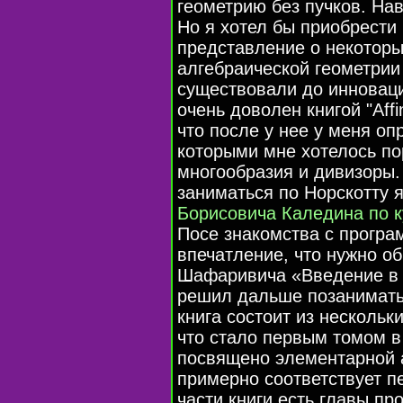
геометрию без пучков. Нав
Но я хотел бы приобрести
представление о некоторы
алгебраической геометрии
существовали до инноваци
очень доволен книгой "Affin
что после у нее у меня оп
которыми мне хотелось по
многообразия и дивизоры. 
заниматься по Норскотту 
Борисовича Каледина по к
Посе знакомства с програ
впечатление, что нужно об
Шафаривича «Введение в 
решил дальше позаниматьс
книга состоит из нескольк
что стало первым томом в
посвящено элементарной а
примерно соответствует п
части книги есть главы пр