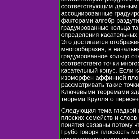
соответствующим данным 
ассоциированные градуир
факторами алгебр раздут
градуированные кольца та
определения касательных 
Это достигается отображе
многообаразия, в начальн
градуированное кольцо от
соответствего точки много
касательный конус. Если к
изоморфен аффинной плос
рассматривать такие точки
Ключевыми теоремами зде
теорема Крулля о пересеч
Следующая тема гладкой 
плоских семейств и слоев
понятия связвны потому ч
Грубо говоря плоскость мо
произведение с ним не ун