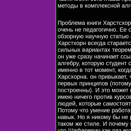
методы в комплексной алг
Проблема книги Харстсхор
очень не педагогично. Ее
обзорную научную статью 
Харстхорн всегда старает
сильных вариантах теорем
он уже сразу начинает сс
алгебру, которую студент 
именно в тот момент, когд
Харсхорна. он привыкает, 
первых принципов (потому
построенны). И это может 
имею ничего против курсо
людей, которые самостоят
Потому что умение работа
навык. Но я никому бы не
таком же стиле. И почему
что Шафаревич как раз ег