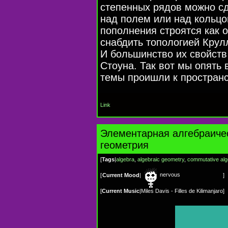
степенных рядов можно с
над полем или над кольцо
пополнения строятся как 
снабдить топологией Крул
И большинство их свойств
Стоуна. Так вот мы опять
темы проишли к пространс
Link
Элементарная алгeбраиче
геометрия
[
Tags
|
algebra
,
algebraic geometry
,
commutative alg
nervous
[
Current Mood
|
]
[
Current Music
|
Miles Davis - Filles de Kilimanjaro
]