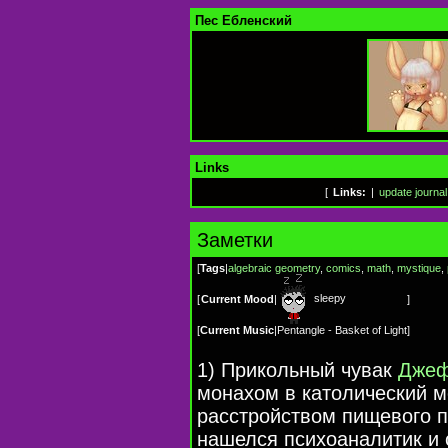
Пес Ебленский
Links
[
Links:
|
update journal
Заметки
[
Tags
|
algebraic geometry
,
comics
,
math
,
mystique
,
sleepy
[
Current Mood
|
]
[
Current Music
|
Pentangle - Basket of Light
]
1) Прикольный чувак
Джеф
монахом в католический м
расстройством пищевого 
нашелся психоаналитик и о