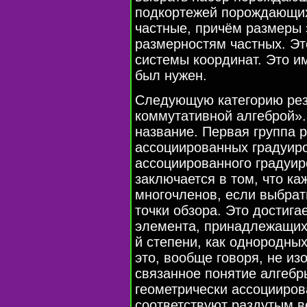
подкортежей порождающи
частные, причём размеры 
размерностям частных. Эт
системы координат. Это им
был нужен.
Следующую категорию резу
коммутативной алгеброй».
название. Первая группа р
ассоциированных градуир
ассоциированного градуиро
заключается в том, что ка
многочленов, если выбрат
точки обзора. Это достига
элемента, принадлежащих n
й степени, как однородных
это, вообще говоря, не и
связанное понятие алгебр
геометрически ассоцииро
соответствуют раздутым 