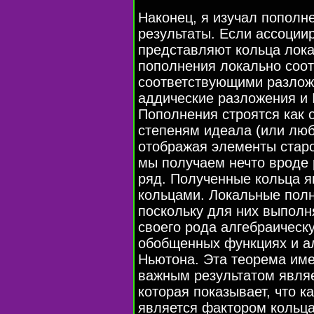
Наконец, я изучал пополн
результаты. Если ассоции
представляют кольца лока
пополнения локально соот
соответствующими разложе
аддические разложения и 
Пополнения строятся как 
степеням идеала (или люб
отображая элементы старо
мы получаем нечто вроде 
ряд. Полученные кольца 
кольцами. Локальные полн
поскольку для них выполн
своего рода алгебраическ
обобщенных функциях и а
Ньютона. Эта теорема им
важным результатом являе
которая показывает, что 
является фактором кольца