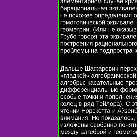
элементарном случае крив
бирациональная эквивале
не похожее определения 
гомотопической эквивален
геометрии. (Или не оказыв
Грубо говоря эта эквивале
построения рационального
проблемы на подпростран
Дальше Шафаревич перехо
«гладкой» алгебраической
алгебры: касательные про
дифференциальные формы
особые точки и пополнени
колец в ряд Тейлора). С 
чтении Норскотта и Айзен
внимания. Но показалось,
изложены особенно понятн
между алгеброй и геометри