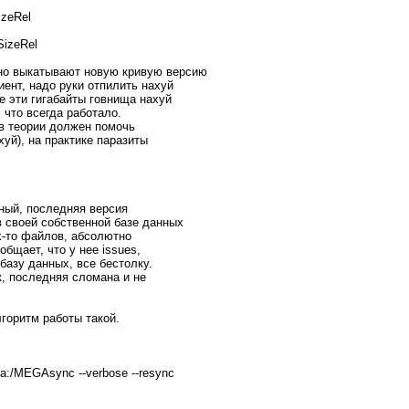
izeRel
SizeRel
рно выкатывают новую кривую версию
иент, надо руки отпилить нахуй
е эти гигабайты говнища нахуй
, что всегда работало.
 в теории должен помочь
хуй), на практике паразиты
ьный, последняя версия
 своей собственной базе данных
х-то файлов, абсолютно
общает, что у нее issues,
 базу данных, все бестолку.
к, последняя сломана и не
лгоритм работы такой.
ega:/MEGAsync --verbose --resync