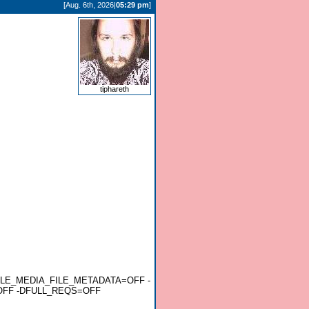
[Aug. 6th, 2026|
05:29 pm
]
tiphareth
NABLE_MEDIA_FILE_METADATA=OFF -
OFF -DFULL_REQS=OFF