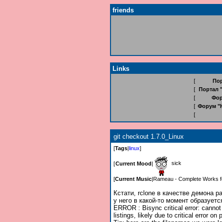
friends
Links
[
Пор
[
Портал 
[
Фор
[
Форум "
[
git checkout 1.7.0_Linux
[
Tags
|
linux
]
sick
[
Current Mood
|
[
Current Music
|
Rameau - Complete Works f
Кстати, rclone в качестве демона р
у него в какой-то момент образует
ERROR : Bisync critical error: cannot 
listings, likely due to critical error on 