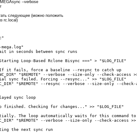
:/MEGAsync --verbose
т
отать следующее (можно положить
з rc.local)
"

mega.log"

ait in seconds between sync runs

Starting Loop-Based Rclone Bisync ===" > "$LOG_FILE"

If it fails, force a baseline --resync to catch up

NC_DIR" "$REMOTE" --verbose --size-only --check-access >>
ial sync failed. Forcing --resync..." >> "$LOG_FILE"

C_DIR" "$REMOTE" --resync --verbose --size-only --check-a
ayed sync loop

p finished. Checking for changes..." >> "$LOG_FILE"

tially. The loop automatically waits for this command to 
C_DIR" "$REMOTE" --verbose --size-only --check-access >> 
ting the next sync run
