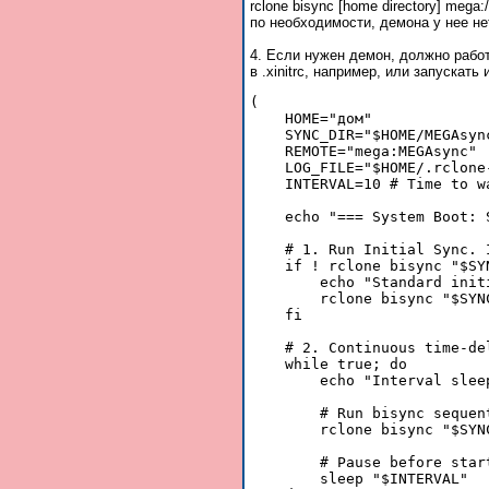
rclone bisync [home directory] mega
по необходимости, демона у нее не
4. Если нужен демон, должно раб
в .xinitrc, например, или запускать и
(

    HOME="дом"

    SYNC_DIR="$HOME/MEGAsync
    REMOTE="mega:MEGAsync"

    LOG_FILE="$HOME/.rclone-
    INTERVAL=10 # Time to w
    echo "=== System Boot: 
    # 1. Run Initial Sync. 
    if ! rclone bisync "$SY
        echo "Standard init
        rclone bisync "$SYN
    fi

    # 2. Continuous time-del
    while true; do

        echo "Interval slee
        # Run bisync sequen
        rclone bisync "$SYN
        # Pause before star
        sleep "$INTERVAL"
