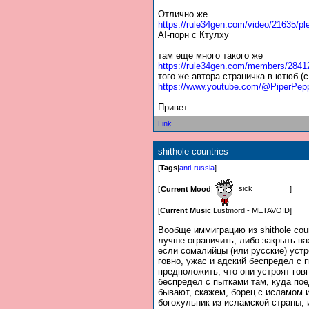
Отлично же
https://rule34gen.com/video/21635/pl
AI-порн с Ктулху
там еще много такого же
https://rule34gen.com/members/28412
того же автора страничка в ютюб (с
https://www.youtube.com/@PiperPep
Привет
Link
shithole countries
[
Tags
|
anti-russia
]
sick
[
Current Mood
|
]
[
Current Music
|
Lustmord - METAVOID
]
Вообще иммиграцию из shithole coun
лучше ограничить, либо закрыть на
если сомалийцы (или русские) устр
говно, ужас и адский беспредел с 
предположить, что они устроят гов
беспредел с пытками там, куда по
бывают, скажем, борец с исламом 
богохульник из исламской страны,