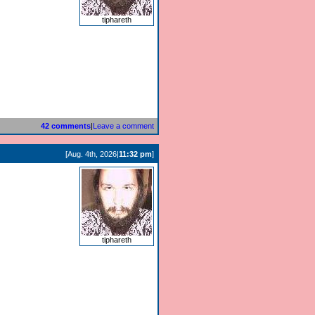
tiphareth
42 comments
|
Leave a comment
[Aug. 4th, 2026|
11:32 pm
]
tiphareth