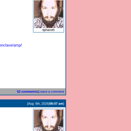
tiphareth
encl
ave/amp/
52 comments
|
Leave a comment
[Aug. 6th, 2026|
06:07 am
]