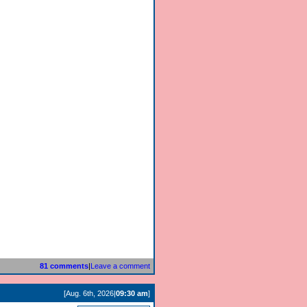
81 comments
|
Leave a comment
[Aug. 6th, 2026|
09:30 am
]