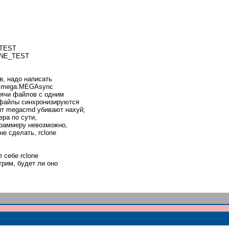
_TEST
ONE_TEST
в, надо написать
st mega:MEGAsync
сячи файлов с одним
 файлы синхронизируются
ент megacmd убивают нахуй;
ера по сути,
граммеру невозможно,
не сделать, rclone
 себе rclone
рим, будет ли оно