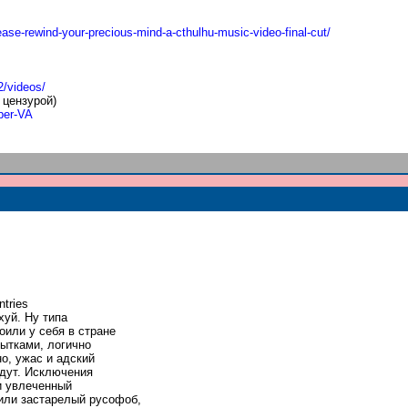
eas
e-rewind-your-precious-mind-a-cthulhu-mu
sic-video-final-cut/
/vid
eos/
 цензурой)
pe
r-VA
tries
хуй. Ну типа
оили у себя в стране
пытками, логично
но, ужас и адский
едут. Исключения
и увлеченный
 или застарелый русофоб,