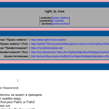
right_to_love
[
website
|
Право любить
]
[
userinfo
|
ljr userinfo
]
[
archive
|
journal archive
]
тал "Право любить"
|
http://www.right-to-love.name/
"Право любить" (Tor)
|
http://rightto776xir2yuombohfdstujeywtvcdxacknn33rxop2rjyh25tid
ум "Нимфетомания"
|
https://nymphetomania.net/
Нимфетомания" (Tor)
|
http://5nymphairemys7dlucu5sv5g3opt2dgk4tkye63bqiaqmzkxfw2j
Архив Активизма
|
http://actarch6yyxwujxvxkwfj3tiz5ryh4pjem3et6ga5mj6jzq6ecczffy
]
or Harpsichord
]
аботать не может в принципе,
ся ошибка вида
find prior Path1 or Path2
prior run