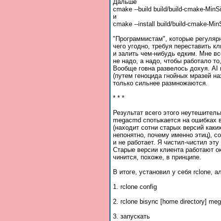
Дальше
cmake --build build/build-cmake-MinS
и
cmake --install build/build-cmake-Min
"Программистам", которые регуля
чего угодно, требуя переставить кл
и залить чем-нибудь едким. Мне вс
не надо, а надо, чтобы работало то
Вообще говна развелось дохуя. AI
(путем геноцида гнойных мразей на
только сильнее размножаются.
* * *
Результат всего этого неутешител
megacmd спотыкается на ошибках в
(находит сотни старых версий каки
непонятно, почему именно этиц), со
и не работает. Я чистил-чистил эту
Старые версии клиента работают о
чинится, похоже, в принципе.
В итоге, установил у себя rclone, а
1. rclone config
2. rclone bisync [home directory] m
3. запускать