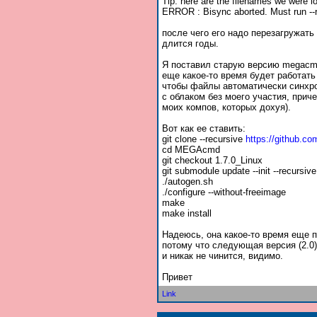
Tip: here are the filenames we were lo
ERROR : Bisync aborted. Must run --r
после чего его надо перезагружать
длится годы.
Я поставил старую версию megacm
еще какое-то время будет работать
чтобы файлы автоматически синхр
с облаком без моего участия, прич
моих компов, которых дохуя).
Вот как ее ставить:
git clone --recursive
https://github.
cd MEGAcmd
git checkout 1.7.0_Linux
git submodule update --init --recursive
./autogen.sh
./configure --without-freeimage
make
make install
Надеюсь, она какое-то время еще 
потому что следующая версия (2.0
и никак не чинится, видимо.
Привет
Link