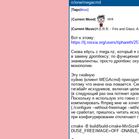
rclone/megacmd
[
Tags
|
linux
]
sick
[
Current Mood
|
[
Current Music
|
H.E.R.R. - Fire and Glass: 
Вот к этому:
https://lj.rossia.org/users/tiphareth/2
5
Снова ебусь с mega.nz, который я 
в замену дропбоксу; по функциона
эквивалентны, просто дропбокс оху
монополии.
Эту гнойную
хуйню (клиент MEGAcmd) приходитс
потому что иначе она ломается. Се
гигабайт исходников, включая цели
(в следующий раз она потянет хром
Поскольку я использую это говно с
компилировать ffmpeg мне не хочет
(./configure --without-freeimage --with
не сработал, пришлось читать исх
при конфигурировании отключают г
cmake -B build/build-cmake-Min
DUSE_FREEIMAGE=OFF -DNABLE_