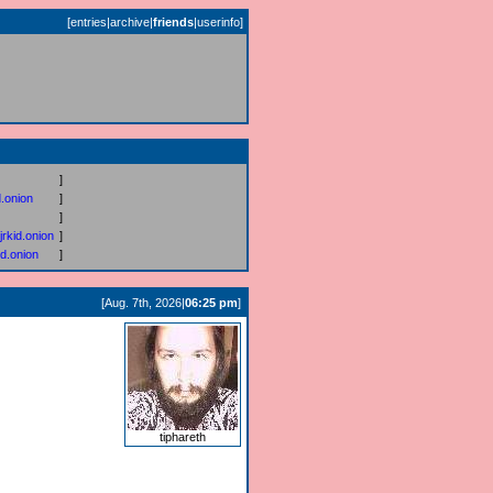
[
entries
|
archive
|
friends
|
userinfo
]
]
.onion
]
]
rkid.onion
]
d.onion
]
[Aug. 7th, 2026|
06:25 pm
]
tiphareth