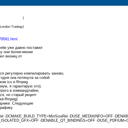
]
A London Tradegy
]
79591.html
себе уже давно поставил
лу они более-менее
ел вконец от
я регулярно компилировать заново,
годня она потянула за собой
ком icu и ffmpeg
иум, я гарантирую это).
трого в коммандлайне,
ся, но старый рецепт
out-ffmpeg)
одники. Следующие
рафику.
SizeRel -DCMAKE_BUILD_TYPE=MinSizeRel -DUSE_MEDIAINFO=OFF -DE
ISOLATED_GFX=OFF -DENABLE_QT_BINDINGS=OFF -DUSE_PDFIUM=