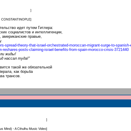
]
OF CONSTANTINOPLE
]
тельство идeт путем Гитлера:
ких социалистов и интеллигенции,
, американские правые,
у.
e
rs-spread-theory-that-israel-orchestrate
d-moroccan-migrant-surge-to-spanish-
m-r
eshares-posts-claiming-israel-benefits-f
rom-spain-morocco-crisis-3721440
или жиды!
ид нассал туда!"
вится такой же обязательной
ерала, как борьба
ва трансов.
]
us Mind) - A Cthulhu Music Video
]