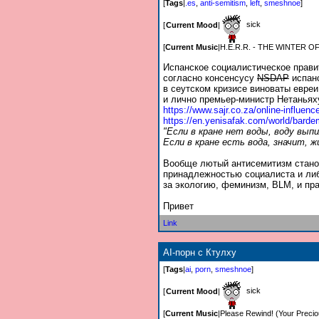
[
Tags
|
.es
,
anti-semitism
,
left
,
smeshnoe
]
sick
[
Current Mood
|
[
Current Music
|
H.E.R.R. - THE WINTER 
Испанское социалистическое прави
согласно консенсусу
NSDAP
испанс
в сеутском кризисе виноваты евреи
и лично премьер-министр Нетаньях
https://www.sajr.co.za/online-influenc
https://en.yenisafak.com/world/barde
"Если в кране нет воды, воду вып
Если в кране есть вода, значит, ж
Вообще лютый антисемитизм стано
принадлежностью социалиста и либ
за экологию, феминизм, BLM, и пра
Привет
Link
AI-порн с Ктулху
[
Tags
|
ai
,
porn
,
smeshnoe
]
sick
[
Current Mood
|
[
Current Music
|
Please Rewind! (Your Precio