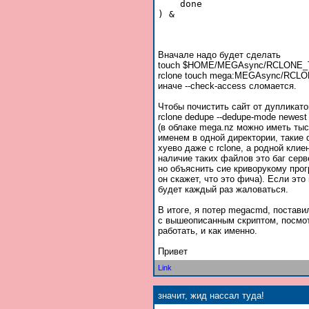
    done

Вначале надо будет сделать
touch $HOME/MEGAsync/RCLONE
rclone touch mega:MEGAsync/RCL
иначе --check-access сломается.
Чтобы почистить сайт от дупликато
rclone dedupe --dedupe-mode newe
(в облаке mega.nz можно иметь ты
именем в одной директории, такие
хуево даже с rclone, а родной кли
наличие таких файлов это баг серв
но объяснить сие криворукому про
он скажет, что это фича). Если это 
будет каждый раз жаловаться.
В итоге, я потер megacmd, поставил
с вышеописанным скриптом, посмот
работать, и как именно.
Привет
Link
значит, жид нассал туда!