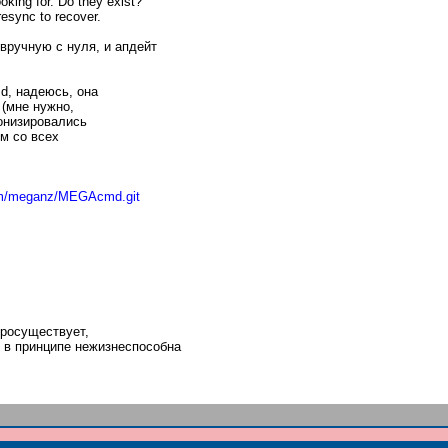
oking for. Do they exist?
esync to recover.
 вручную с нуля, и апдейт
d, надеюсь, она
 (мне нужно,
онизировались
ем со всех
com/meganz/MEGAcmd.g
it
просуществует,
) в принципе нежизнеспособна