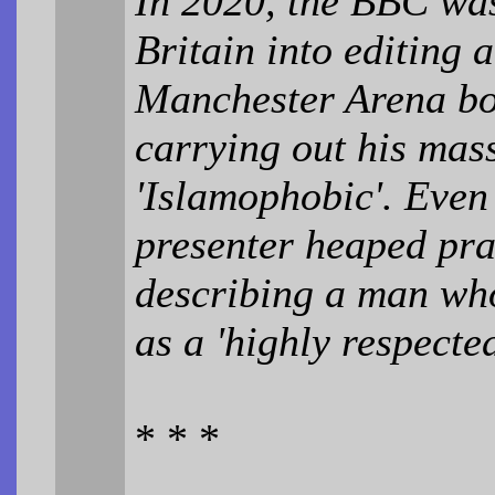
In 2020, the BBC was
Britain into editing 
Manchester Arena bo
carrying out his mas
'Islamophobic'. Even
presenter heaped prai
describing a man wh
as a 'highly respecte
* * *