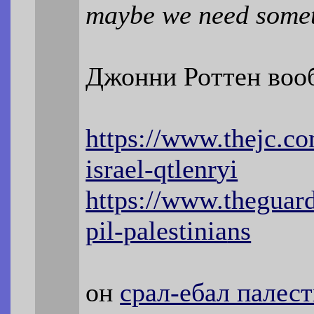
maybe we need someth
Джонни Роттен во
https://www.thejc.c
israel-qtlenr
yi
https://www.theguar
pil-palestinia
ns
он
срал-ебал палес