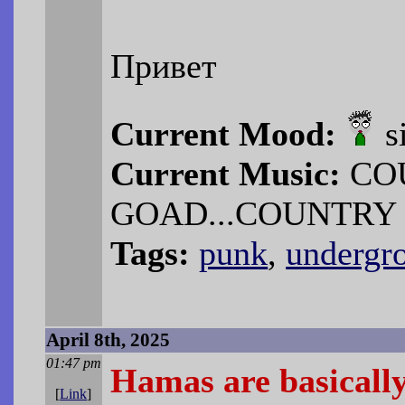
Привет
Current Mood:
s
Current Music:
COU
GOAD...COUNTRY
Tags:
punk
,
undergr
April 8th, 2025
01:47 pm
Hamas are basically
[
Link
]