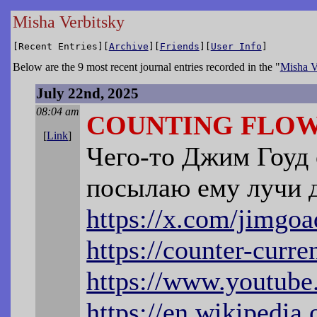
Misha Verbitsky
[Recent Entries][
Archive
][
Friends
][
User Info
]
Below are the 9 most recent journal entries recorded in the "
Misha V
July 22nd, 2025
08:04 am
COUNTING FLOW
[
Link
]
Чего-то Джим Гоуд 
посылаю ему лучи 
https://x.com/jimgoa
https://counter-curre
https://www.youtub
https://en.wikipedia