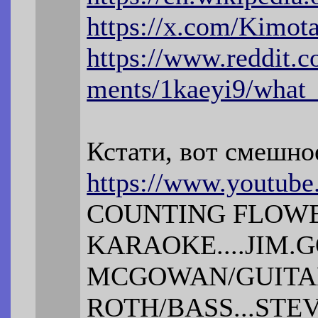
https://x.com/Kimot
https://www.reddit
ments/1kaeyi9/what
Кстати, вот смешно
https://www.youtub
COUNTING FLOWE
KARAOKE....JIM.G
MCGOWAN/GUITAR
ROTH/BASS...STE