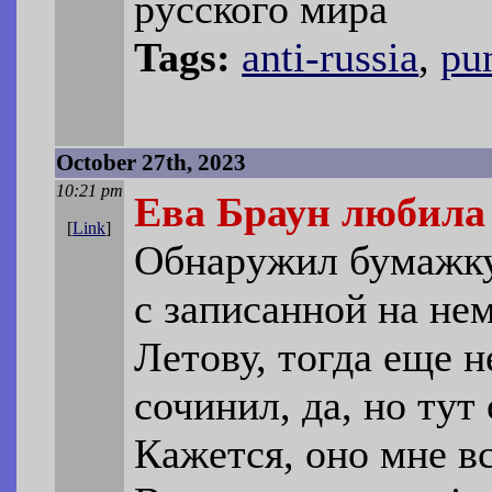
русского мира
Tags:
anti-russia
,
pu
October 27th, 2023
10:21 pm
Ева Браун любила
[
Link
]
Обнаружил бумажку,
с записанной на не
Летову, тогда еще 
сочинил, да, но тут
Кажется, оно мне в