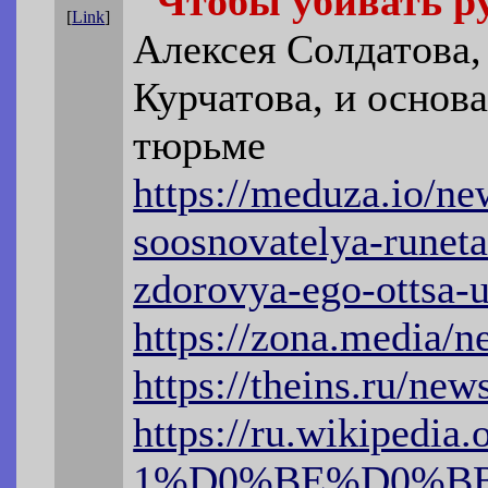
"Чтобы убивать р
[
Link
]
Алексея Солдатова,
Курчатова, и осно
тюрьме
https://meduza.io/n
soosnovatelya-runeta
zdorovya-ego-ottsa-u
https://zona.media/n
https://theins.ru/ne
https://ru.wikipedi
1%D0%BE%D0%B