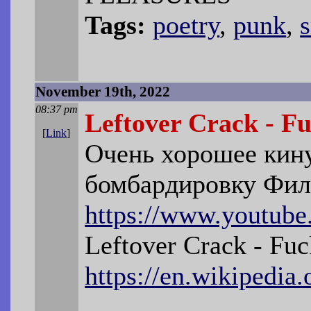
Tags:
poetry
,
punk
,
November 19th, 2022
08:37 pm
Leftover Crack - F
[
Link
]
Очень хорошее кину
бомбардировку Фи
https://www.youtub
Leftover Crack - Fu
https://en.wikipedia