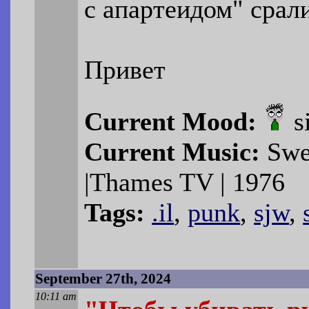
с апартеидом" срали
Привет
Current Mood:
s
Current Music:
Swea
|Thames TV | 1976
Tags:
.il
,
punk
,
sjw
,
September 27th, 2024
10:11 am