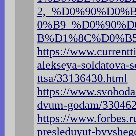
2,_%D0%90%D0
0%B9_%D0%90%
B%D1%8C%D0%B
https://www.currentt
alekseya-sold
atova-s
ttsa/33136430.html
https://www.svoboda
dvum-godam/3
30462
https://www.forbes.r
presleduyu
t-byvsheg