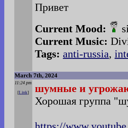
Привет
Current Mood:
s
Current Music:
Div
Tags:
anti-russia
,
int
March 7th, 2024
11:24 pm
шумные и угрожа
[
Link
]
Хорошая группа "ш
https://www.youtu