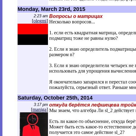
Monday, March 23rd, 2015
2:23 am
Вопросы о матрицах
[
olegmi
]
Несколько вопросов...
1. если есть квадратная матрица, опреде
подматриц тоже не равны нулю?
2. Если я знаю определитель подматрицы
размером n?
3. Если я знаю определители четырех не
использовать для упрощения вычисления
Я окончательно запарился и перестал соо
пожалуйста, серьезный ответ. Раньше мне 
Saturday, October 25th, 2014
3:17 pm
откуда берётся лефшецева трой
[
maniga
]
Мы знаем, что алгебра Ли sl_2 действует
Есть ли какое-то объеснение, откуда берё
Может быть есть какое-то естественное 
получается это самое действие sl_2?