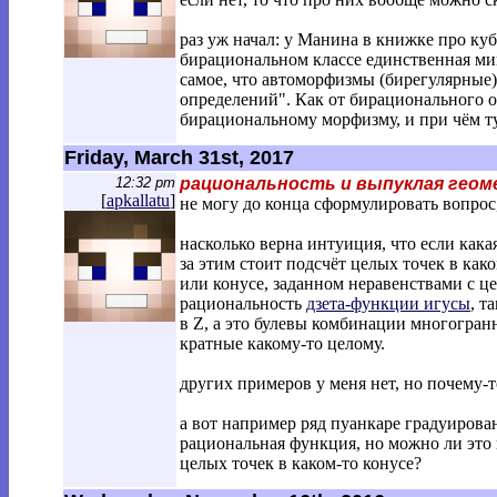
раз уж начал: у Манина в книжке про ку
бирациональном классе единственная ми
самое, что автоморфизмы (бирегулярные) 
определений". Как от бирационального 
бирациональному морфизму, и при чём т
Friday, March 31st, 2017
12:32 pm
рациональность и выпуклая гео
[
apkallatu
]
не могу до конца сформулировать вопрос,
насколько верна интуиция, что если как
за этим стоит подсчёт целых точек в ка
или конусе, заданном неравенствами с
рациональность
дзета-функции игусы
, т
в Z, а это булевы комбинации многогран
кратные какому-то целому.
других примеров у меня нет, но почему-т
а вот например ряд пуанкаре градуирова
рациональная функция, но можно ли это
целых точек в каком-то конусе?