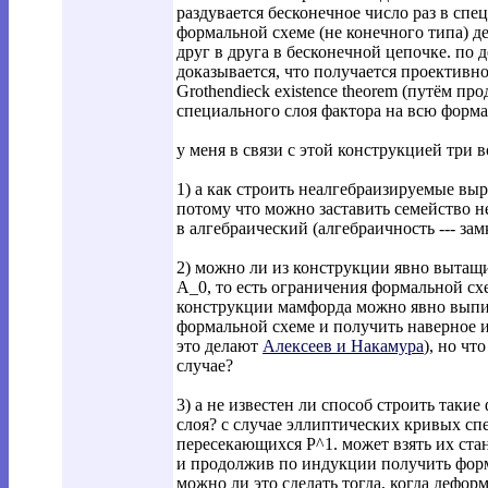
раздувается бесконечное число раз в спе
формальной схеме (не конечного типа) д
друг в друга в бесконечной цепочке. по 
доказывается, что получается проективн
Grothendieck existence theorem (путём п
специального слоя фактора на всю форма
у меня в связи с этой конструкцией три в
1) а как строить неалгебраизируемые в
потому что можно заставить семейство н
в алгебраический (алгебраичность --- за
2) можно ли из конструкции явно выта
A_0, то есть ограничения формальной схе
конструкции мамфорда можно явно выпи
формальной схеме и получить наверное и
это делают
Алексеев и Накамура
), но чт
случае?
3) а не известен ли способ строить таки
слоя? с случае эллиптических кривых сп
пересекающихся P^1. может взять их ста
и продолжив по индукции получить фор
можно ли это сделать тогда, когда дефор