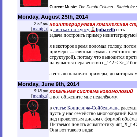
Current Music:
The Durutti Column - Sketch fo
Monday, August 25th, 2014
2:52 pm
неинтегрируемая комплексная ст
[
maniga
]
в
листках по курсу
tiphareth
есть
задача построить пример неинтегрирумо
я некоторое время поломал голову, потом
примеры --- связные суммы нечётного чи
структурой), потому что выводится прот
нарушается неравенство c_1^2 < 3c_2 бо
а есть ли какие-то примеры, до которых 
Monday, June 9th, 2014
5:18 pm
локальная система когомологий
[
maniga
]
а вот объясните мне недалёкому.
в
статье Концевича-Сойбельмана
рассмат
пусть у нас семейство многообразий Кал
над проколотым диском с формой объёма \
Пытаемся понять асимптотику \int_X_t \Om
Она вот такого вида: