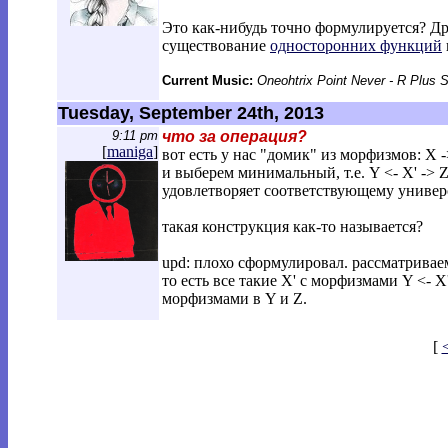
Это как-нибудь точно формулируется? Др
существование
односторонних функций
Current Music:
Oneohtrix Point Never - R Plus 
Tuesday, September 24th, 2013
9:11 pm
что за операция?
[
maniga
]
вот есть у нас "домик" из морфизмов: X -
и выберем минимальный, т.е. Y <- X' -> Z
удовлетворяет соответствующему универ
такая конструкция как-то называется?
upd: плохо сформулировал. рассматрива
то есть все такие X' с морфизмами Y <- 
морфизмами в Y и Z.
[