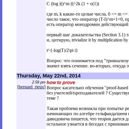
C (log |t|)^m |t|^2k (1 + o(1))
где m, k какие-то целые числа, 0 <= m <
число такое, что оператор (T-I)^m+1=0, пр
есть оператор монодромии действующий 
первый шаг доказательства (Section 3.1) 
и, цитирую, trivialize it by multiplication by
t^{-log(T)/2\pi i}
Вопрос: что понимается под "тривиализу
значит взять сечение. во-вторых, откуда
Thursday, May 22nd, 2014
2:59 pm
how to prove
[
bernard_rieux
]
Вопрос касательно обучения "proof-base
без учителей/преподавателей ? Существу
теме ?
Такая проблема возникла при попытке ре
начинающих по алгебре гельфанда/шеня п
давидовича пишется, что теория дается дл
остальное узнается в беседах с принима