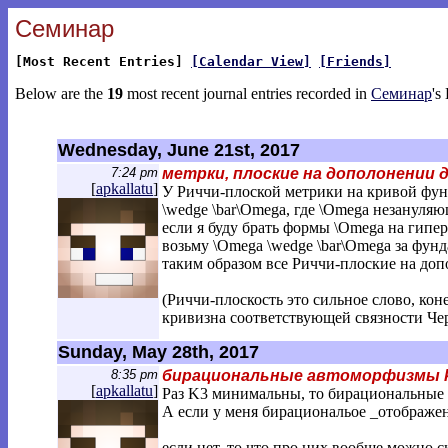
Семинар
[Most Recent Entries]
[Calendar View]
[Friends]
Below are the
19
most recent journal entries recorded in
Семинар
's
Wednesday, June 21st, 2017
7:24 pm
метрки, плоские на дополонении
[
apkallatu
]
У Риччи-плоской метрики на кривой фун
\wedge \bar\Omega, где \Omega незануля
если я буду брать формы \Omega на гипер
возьму \Omega \wedge \bar\Omega за фун
таким образом все Риччи-плоские на до
(Риччи-плоскость это сильное слово, кон
кривизна соответствующей связности Чер
Sunday, May 28th, 2017
8:35 pm
бирациональные автоморфизмы 
[
apkallatu
]
Раз K3 минимальны, то бирациональные 
А если у меня бирациональое _отображени
если нет, то что про них вообще можно с