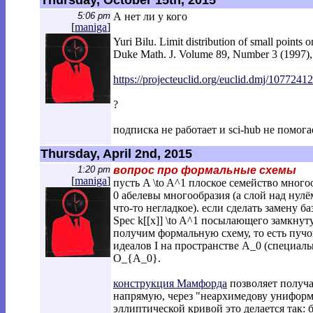
Thursday, October 15th, 2015
5:06 pm
А нет ли у кого
[
maniga
]
Yuri Bilu. Limit distribution of small points o
Duke Math. J. Volume 89, Number 3 (1997),
https://projecteuclid.org/euclid.dmj/10
772412
?
подписка не работает и sci-hub не помога
Thursday, April 2nd, 2015
1:20 pm
вопрос про формальные схемы
[
maniga
]
пусть A \to A^1 плоское семейство многоо
0 абелевы многообразия (а слой над нул
что-то негладкое). если сделать замену б
Spec k[[x]] \to A^1 посылающего замкнут
получим формальную схему, то есть пучо
идеалов I на пространстве A_0 (специаль
O_{A_0}.
конструкция Мамфорда
позволяет получ
напрямую, через "неархимедову униформ
эллиптической кривой это делается так: 