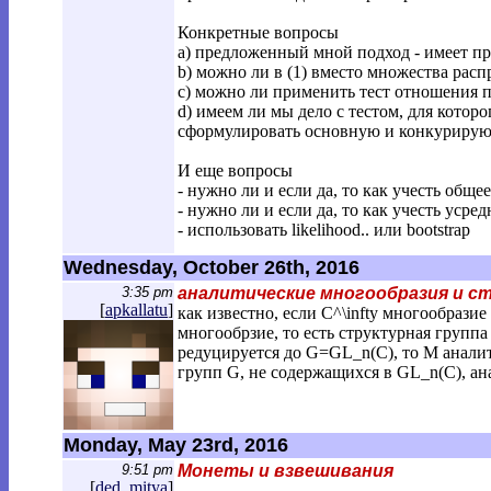
Конкретные вопросы
a) предложенный мной подход - имеет пр
b) можно ли в (1) вместо множества расп
c) можно ли применить тест отношения 
d) имеем ли мы дело с тестом, для котор
сформулировать основную и конкуриру
И еще вопросы
- нужно ли и если да, то как учесть обще
- нужно ли и если да, то как учесть уср
- использовать likelihood.. или bootstrap
Wednesday, October 26th, 2016
3:35 pm
аналитические многообразия и с
[
apkallatu
]
как известно, если C^\infty многообрази
многообрзие, то есть структурная группа
редуцируется до G=GL_n(C), то M аналит
групп G, не содержащихся в GL_n(C), а
Monday, May 23rd, 2016
9:51 pm
Монеты и взвешивания
[
ded_mitya
]