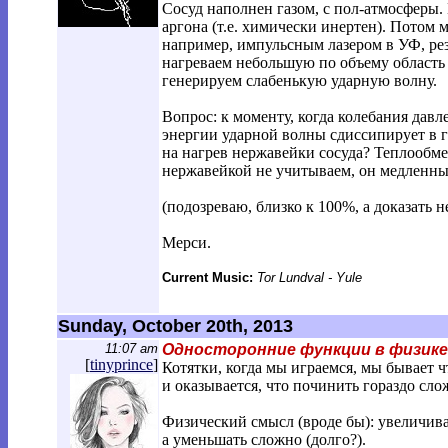
Сосуд наполнен газом, с пол-атмосферы. 
аргона (т.е. химически инертен). Потом 
например, импульсным лазером в УФ, рез
нагреваем небольшую по объему область 
генерируем слабенькую ударную волну.
Вопрос: к моменту, когда колебания давле
энергии ударной волны сдиссипирует в га
на нагрев нержавейки сосуда? Теплообм
нержавейкой не учитываем, он медленны
(подозреваю, близко к 100%, а доказать н
Мерси.
Current Music:
Tor Lundval - Yule
Sunday, October 20th, 2013
11:07 am
Односторонние функции в физике
[
tinyprince
]
Котятки, когда мы играемся, мы бывает ч
и оказывается, что починить гораздо сло
Физический смысл (вроде бы): увеличива
а уменьшать сложно (долго?).