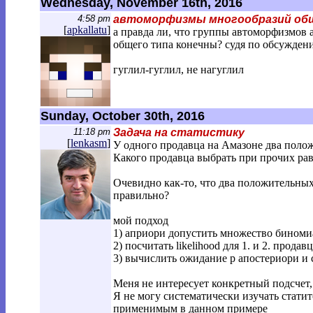
Wednesday, November 16th, 2016
4:58 pm
автоморфизмы многообразий об
[
apkallatu
]
а правда ли, что группы автоморфизмов 
общего типа конечны? судя по обсужде
гуглил-гуглил, не нагуглил
Sunday, October 30th, 2016
11:18 pm
Задача на статистику
[
lenkasm
]
У одного продавца на Амазоне два полож
Какого продавца выбрать при прочих ра
Очевидно как-то, что два положительных о
правильно?
мой подход
1) априори допустить множество биноми
2) посчитать likelihood для 1. и 2. продав
3) вычислить ожидание p апостериори и 
Меня не интересует конкретный подсчет, 
Я не могу систематически изучать стати
применимым в данном примере