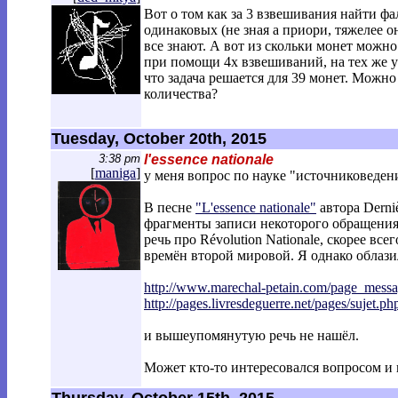
Вот о том как за 3 взвешивания найти ф
одинаковых (не зная а приори, тяжелее о
все знают. А вот из скольки монет можн
при помощи 4х взвешиваний, на тех же у
что задача решается для 39 монет. Можно
количества?
Tuesday, October 20th, 2015
3:38 pm
l'essence nationale
[
maniga
]
у меня вопрос по науке "источниковеден
В песне
"L'essence nationale"
автора Derni
фрагменты записи некоторого обращения.
речь про Révolution Nationale, скорее вс
времён второй мировой. Я однако облази
http://www.marechal-petain.com/page_mes
s
http://pages.livresdeguerre.net/pages/s
ujet.p
и вышеупомянутую речь не нашёл.
Может кто-то интересовался вопросом и 