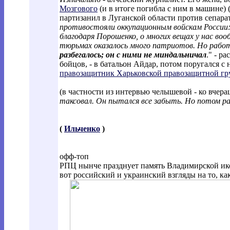
Мозгового
(и в итоге погибла с ним в машине) 
партизанил в Луганской области против сепарат
противостояли оккупационным войскам России:
благодаря Порошенко, о многих вещах у нас воо
тюрьмах оказалось много патриотов. Но работ
разбегалось; он с ними не миндальничал
." - р
бойцов, - в батальон Айдар, потом поругался 
правозащитник Харьковской правозащитной гр
(в частности из интервью челышевой - ко вчер
таксовал. Он пытался все забыть. Но потом ра
(
Ильченко
)
офф-топ
РПЦ нынче празднует память Владимирской ик
вот российский и украинский взгляды на то, ка