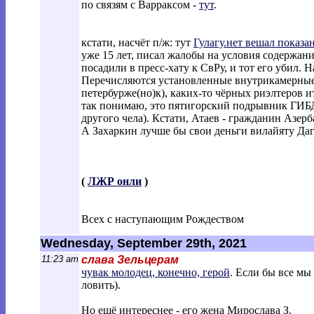
по связям с Варраксом -
тут
.
кстати, насчёт п/ж: тут
Гулагу.нет вешал показа
уже 15 лет, писал жалобы на условия содержани
посадили в пресс-хату к СвРу, и тот его убил. 
Перечисляются установленные внутрикамерные 
петербурже(но)к), каких-то чёрных риэлтеров и
так понимаю, это пятигорский подрывник ГИБДД
другого чела). Кстати, Атаев - гражданин Азер
А Захаркин лучше бы свои деньги вилайяту Даге
(
ЛЖР онли
)
Всех с наступающим Рождеством
Wednesday, September 29th, 2021
11:23 am
слава Зельцерам
чувак молодец, конечно, герой
. Если бы все мы
ловить).
Но ещё интереснее - его жена Мирослава З.