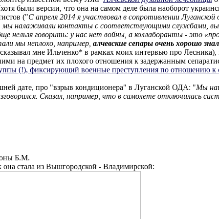
(хотя были версии, что она на самом деле была наоборот украин
истов ("
С апреля 2014 я участвовал в сопротивлении Луганской 
 мы налаживали контакты с соответствующими службами, выпол
бще нельзя говорить: у нас нет войны, а коллаборанты - это «
али мы неплохо, например,
алчевские сепары очень хорошо зна
ассказывал мне Ильченко* в рамках моих интервью про Лесника), 
с ними на предмет их плохого отношения к задержанным сепарат
уппы (!), фиксирующий военные преступления по отношению к 
ашней дате, про "взрыв кондиционера" в Луганской ОДА: "
Мы наш
зговорился. Сказал, например, что в самолете отключилась сис
оны Б.М.
к она стала из Вышгородской - Владимирской: