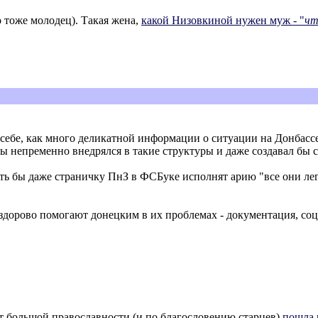
о тоже молодец). Такая жена,
какой Низовкиной нужен муж - "
чт
ю себе, как много деликатной информации о ситуации на Донбассе
 непременно внедрялся в такие структуры и даже создавал бы 
ть бы даже страничку ПнЗ в ФСБуке исполнят арию "все они лег
 здорово помогают донецким в их проблемах - документация, со
т большой православности (и по благословению старцев)
пошла 