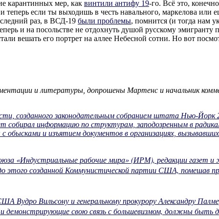
ние карантинных мер, как
винтили антифу 19
-го. Всё это, конечн
и теперь если ты выходишь в честь навального, маркелова или ещ
оследний раз, в ВСД-19
были проблемы
, помнится (и тогда нам у
теперь и на посольстве не отдохнуть душой русскому эмигранту п
тали вешать его портрет на аллее Небесной сотни. Но вот посмо
кументации и литературы, допрошены Мартенс и начальник комм
ости, созданного законодательным собранием штата Нью-Йорк 2
т собирал информацию по структурам, заподозренным в радика
 обысками и изъятием документов в организациях, вызывавших 
оюза «Индустриальные рабочие мира» (ИРМ), редакции газет и 
го до этого созданной Коммунистической партии США, помешав 
ША Вудро Вильсону и генеральному прокурору Александру Палме
да и демонстрирующие свою связь с большевизмом, должны быть