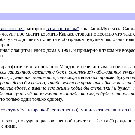
вот этот чел
, которого
вата "опознала"
как Сайд-Мухамада Сайд-А
го лозунг про хватит кормить Кавказ, стократно досадно что та
тобы у сегодняшних гуляний в обозримом будущем было бы стояще
траны...
нал с защиты Белого дома в 1991, и примерно в таком же возраст
).
ирал фоточки для поста про Майдан и перелистывал свои тогда
сех вариантов, ослепление (как и оскопление) - адекватная, гум
ест, и, главное, понимание, что скорее всего их травмы будут 
зрения было бы важно, чтобы чувак не пролечился бы за казённы
я пенсия вдове, а именно всю жизнь ходил бы слепенький и думал
и детям пусть об этом говорит - тогда эта мера будет принос
то только один только одному.
е со стукачём титаренкой, естественно), манифестировавших за На
.
еясна, но судя по расковыченной цитате из Тесака ("граждане 
с ними.