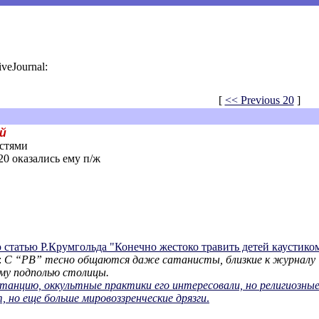
iveJournal:
[
<< Previous 20
]
й
стями
 20 оказались ему п/ж
статью Р.Крумгольда "Конечно жестоко травить детей каустиком,
:
С “РВ” тесно общаются даже сатанисты, близкие к журналу “C
му подполью столицы.
танцию, оккультные практики его интересовали, но религиозные 
 но еще больше мировоззренческие дрязги
.