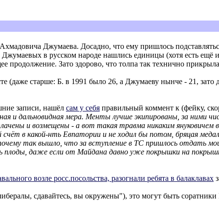
хмадовича Джумаева. Досадно, что ему пришлось подставляться
ких Джумаевых в русском народе нашлись единицы (хотя есть ещё 
е продолжение. Зато здорово, что толпа так технично прикрыла
е (даже старше: Б. в 1991 было 26, а Джумаеву нынче - 21, зато 
шние записи, нашёл
сам у себя
правильный коммент к (фейку, скор
анная и дальновидная мера. Менты лучше экипированы, за ними чи
оплачены и возмещены - а вот такая травма никаким януковичем 
й счёт в какой-нть Евпатории и не ходил бы потом, бряцая меда
 - почему так вышло, что за вступление в ТС пришлось отдать мо
ить плоды, даже если от Майдана давно уже покрышки на покрыш
вального возле росс.посольства, разогнали ребята в балаклавах
з
либералы, сдавайтесь, вы окружены"), это могут быть соратник