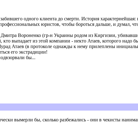
 забившего одного клиента до смерти. История характернейшая: 
рофессиональных юристов, чтобы бороться дальше, и думал, что 
а Дмитра Вороненко (гр-н Украины родом из Киргизии, убивавш
кто выпадает из этой компании - некто Атаев, которого надо был
урад Атаев (в протоколе однажды к нему прилеплены инициалы А
ться его экстрадиции!
одвзорвали бы...
зически вымерли бы, сколько разбежались - они в чекисты нанима