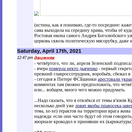
(истина, как я понимаю, где-то посредине: каж
сама выходила на середину храма, чтобы её куда
Ростовая икона самого Андрея Боголюбского у
церковь сквозь политическую мясорубку, даже 
Saturday, April 17th, 2021
12:47 pm
движняк
- четвёртого, что ли, апреля Зеленский подпис
- вчера
померла некто дьяченко
- первый секрета
прежний главроссотрудник, воробьёв, сбежал в 
- сегодня в Питере ФСБшники
арестовали укра
комментах там (можно предположить, что четвё
или... вобщем, много чего можно придумать.
...Надо сказать, что я отвлёкся от темы в'язнів
несколько дней уже
ловят якобы правосека-зав
тема, хе-хе) терактов на территории врага жива
надежда: если они часто будут об этом говорить
жюрнале крокодил и принявши их (карикатуры)