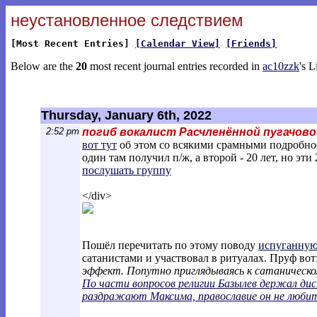
неустановленное следствием
[Most Recent Entries]
[Calendar View]
[Friends]
Below are the
20
most recent journal entries recorded in
ac10zzk
's L
Thursday, January 6th, 2022
2:52 pm
погиб вокалист Расчленённой пугачово
вот тут
об этом со всякими срамными подробно
один там получил п/ж, а второй - 20 лет, но эти
послушать группу
</div>
Пошёл перечитать по этому поводу
испуганную 
сатанистами и участвовал в ритуалах. Пруф вот
эффект. Попутно приглядываясь к сатаническо
По части вопросов религии Базылев держал дис
раздражают Максима, православие он не любит,