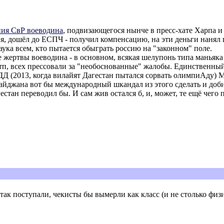
ния СвР воеводина
, подвизающегося нынче в пресс-хате Харпа и
я, дошёл до ЕСПЧ - получил компенсацию, на эти деньги нанял п
Наука всем, кто пытается обыграть россию на "законном" поле.
жертвы воеводина - в основном, всякая шелупонь типа маньяк
тп, всех прессовали за "необоснованные" жалобы. Единственный, 
 (2013, когда вилайят Дагестан пытался сорвать олимпиАду) М
байджана вот бы международный шкандал из этого сделать и доби
стан переводил бы. И сам жив остался б, и, может, те ещё чего п
 так поступали, чекисты бы вымерли как класс (и не столько фи