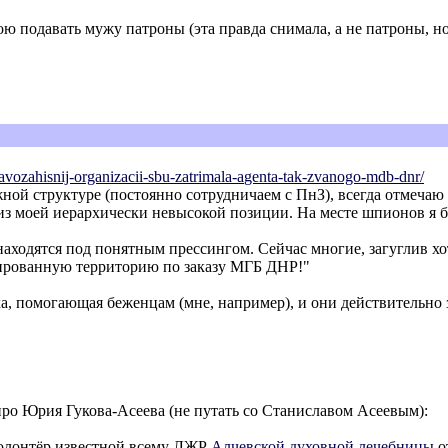
ю подавать мужу патроны (эта правда снимала, а не патроны, н
avozahisnij-organizacii-sbu-zatrimala-a
genta-tak-zvanogo-mdb-dnr/
ежной структуре (постоянно сотрудничаем с ПнЗ), всегда отмеча
з моей иерархически невысокой позиции. На месте шпионов я бы
аходятся под понятным прессингом. Сейчас многие, загуглив хо
пированную территорию по заказу МГБ ДНР!"
ка, помогающая беженцам (мне, например), и они действительно
 про Юрия Гукова-Асеева (не путать со Станиславом Асеевым):
волонтёр известной всему ЛЖР
Алчевской духовной лечебницы
о