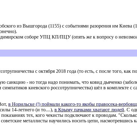
бского из Вышгорода (1155) с событиями разорения им Киева (11
онечно).
ладимирском соборе УПЦ КП/ПЦУ (опять же к вопросу о невозмо
трупничества с октября 2018 года (то есть, с после того, как п
ьную санкцию - но тогда надо понимать, что ковид дьяченко (забо
и симпатиков киевского россотрупничества) шёл в комплекте с 
Вот,
в Норильске (!) поймали какого-то якобы правосека-вербов
силы 14-летнего (и то....),
в Крыму пачками хватают людей
. С о
 в показаниях тех, кого чекисты подключают к проводам. "Скольк
что советские металлисты научились носить цепи, насмотревшись к