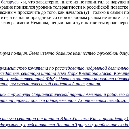
 беларусы
- и, что характерно, никто их не повинтил за наруше
Украине понизился уровень толерантности к российской повестке 
ахиным проскочить до того, как началось (?) - только в самый п
отите, а на наши праздники со своим свиным рылом не лезьте - а 
е сквера имени Немцова, нецыи наши тут активисты вроде перес
грянула полиция. Было изъято большое количество служебной до
парламентского комитета по расследованию подрывной деятельн
едседателя, сенатора штата Нью-Йорк Клейтона Ласка. Комите
ией—предшественницей ФБР). Члены комитета проводили облавы с
тов, вызывали повесткой свидетелей на слушания.
ись структуры Социалистической партии Америки и рабочего с
омитета провели обыски одновременно в 73 отделениях незадол
ала письмо сенатора от штата Юта Уильяма Кинга президенту С
 «Безусловно, представители Ленина и Троцкого, прибывшие сю