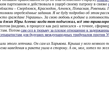
ским партизаном и действовала в ущерб своему патрону в связке
области – Свердловск, Краснодон, Алчевск, Попасная, Ровеньки.
няли определённые задания. Я не буду подробно об этом расс
просто граждане Украины». За свою любовь к родине и готовност
ли джип Юры Асеева: когда тот подъезжал, всё это триколоро
потом (видимо, в процессе как раз) записался - а точнее, сформи
истам. Потом
сам сел в тюрьму за плохое отношение к задержанн
сепаратистам для будущих международных трибуналов против 
ли этого летчика. Он сам из Харькова. Крыша у него немного п
тема наведения и ракета ушла в сторону. А он, мол, хотел по ж