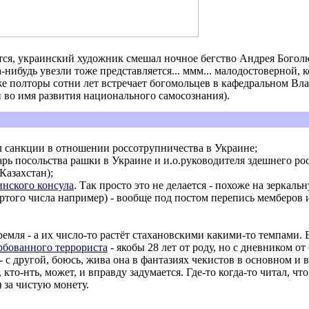
ется, украинский художник смешал ночное бегство Андрея Боголю
-нибудь увезли тоже представляется... ммм... малодостоверной, к
же полторы сотни лет встречает богомольцев в кафедральном В
и во имя развития национального самосознания).
ал санкции в отношении россотрупничества в Украине;
рь посольства рашки в Украине и и.о.руководителя здешнего россо
Казахстан);
инского консула
. Так просто это не делается - похоже на зеркал
ртого числа например) - вообще под постом перепись мемберов 
 Кремля - а их число-то растёт стахановскими какими-то темпами. 
ербованного террориста
- якобы 28 лет от роду, но с дневником от 
 - с другой, боюсь, жива она в фантазиях чекистов в основном и
, кто-нть, может, и вправду задумается. Где-то когда-то читал, 
 за чистую монету.