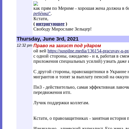
как прям по Мериме - хорошая жена должна в бо
ребёнка
"
.
Кстати,
(
интригующее
)
Свободу Мирославе Зельцер!
Thursday, June 3rd, 2021
12:32 pm
Право на захист под ударом
ой вей
https://suspilne.media/136154-pracuvav-u-p
r
с одной стороны, ожидаемо - и я, работая в см
приложения специальных усилий) узнать даже и
С другой стороны, правозащитники в Украине н
мигрантов и топят за выплату пенсий на окку
ПнЗ - действительно, самая эффективная лавоч
передвижения итп.
Лучик поддержки коллегам.
Кстати, о правозащитниках - занятная история
Изначально - алчевский журналист. Его жена, 