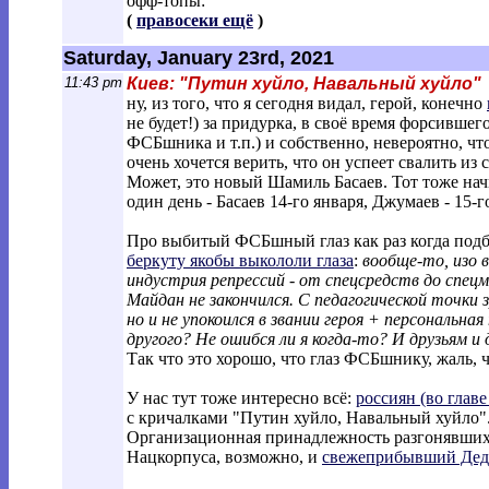
офф-топы:
(
правосеки ещё
)
Saturday, January 23rd, 2021
11:43 pm
Киев: "Путин хуйло, Навальный хуйло"
ну, из того, что я сегодня видал, герой, конечно
не будет!) за придурка, в своё время форсивше
ФСБшника и т.п.) и собственно, невероятно, ч
очень хочется верить, что он успеет свалить из с
Может, это новый Шамиль Басаев. Тот тоже начи
один день - Басаев 14-го января, Джумаев - 15-го
Про выбитый ФСБшный глаз как раз когда подб
беркуту якобы выкололи глаза
:
вообще-то, изо в
индустрия репрессий - от спецсредств до спецм
Майдан не закончился. С педагогической точки 
но и не упокоился в звании героя + персональна
другого? Не ошибся ли я когда-то? И друзьям 
Так что это хорошо, что глаз ФСБшнику, жаль, ч
У нас тут тоже интересно всё:
россиян (во глав
с кричалками "Путин хуйло, Навальный хуйло"
Организационная принадлежность разгонявших н
Нацкорпуса, возможно, и
свежеприбывший Дед