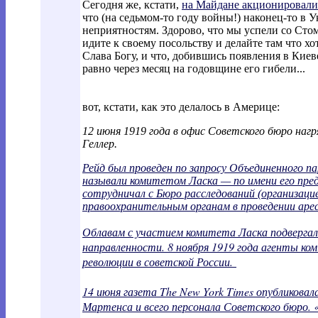
Сегодня же, кстати,
на Майдане акционировали
что (на седьмом-то году войны!) наконец-то в 
неприятностям. Здорово, что мы успели со Стом
идите к своему посольству и делайте там что х
Слава Богу, и что, добившись появления в Киев
равно через месяц на годовщине его гибели...
вот, кстати, как это делалось в Америце:
12 июня 1919 года в офис Советского бюро на
Геллер.
Рейд был проведен по запросу Объединенного 
называли комитетом Ласка — по имени его пр
сотрудничал с Бюро расследований (организац
правоохранительным органам в проведении арес
Облавам с участием комитета Ласка подвергал
направленности. 8 ноября 1919 года агенты к
революции в советской России.
14 июня газета The New York Times опубликов
Мартенса и всего персонала Советского бюро.