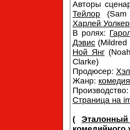
Авторы сцена
Тейлор
(Sam 
Харлей Уолкер
В ролях:
Гаро
Дэвис
(Mildred
Ной Янг
(Noah
Clarke)
Продюсер:
Хэл
Жанр:
комедия
Производство
Страница на i
(
Эталонный
комедийного 