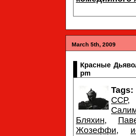
March 5th, 2009
Красные Дьяволя
pm
Tags:
ССР
Сали
Бляхин
,
Пав
Жозеффи
,
и