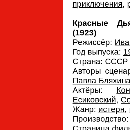
приключения
,
Красные Дья
(1923)
Режиссёр:
Ива
Год выпуска:
1
Страна:
СССР
Авторы сцена
Павла Бляхин
Актёры:
Ко
Есиковский
,
С
Жанр:
истерн
,
Производство
Страница филь