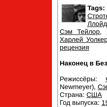
Tags:
Строт
Ллойд
Сэм Тейлор
,
Харлей Уолке
рецензия
Наконец в Безо
Режиссёры:
Newmeyer),
Сэ
Страна:
США
Год выпуска:
1