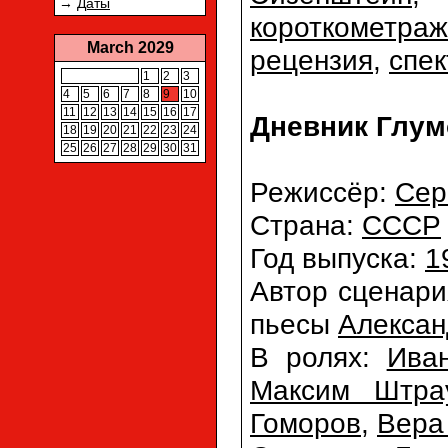
→
Даты
короткометраж
March 2029
рецензия
,
спек
1
2
3
4
5
6
7
8
9
10
11
12
13
14
15
16
17
Дневник Глум
18
19
20
21
22
23
24
25
26
27
28
29
30
31
Режиссёр:
Сер
Страна:
СССР
Год выпуска:
1
Автор сценар
пьесы
Алексан
В ролях:
Ива
Максим Штра
Гоморов
,
Вера