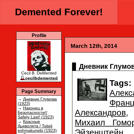
Demented Forever!
Profile
March 12th, 2014
Дневник Глумов
Cecil B. DeMented
cecilbdemented
Tags:
Алек
Page Summary
→
Дневник Глумова
Франц
(1923)
→
Наконец в
Александров
Безопасности!/
Safety Last! (1923)
Михаил Гомо
→
Красные
Дьяволята / Tsiteli
Эйзенштейн
eshmakunebi (1923)