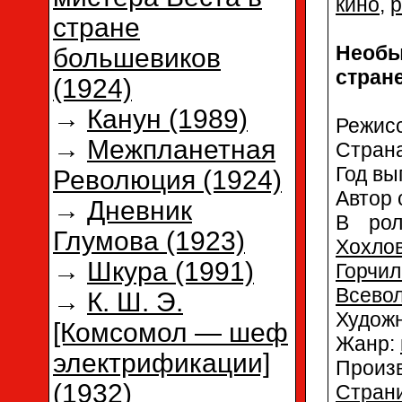
кино
,
р
стране
Необы
большевиков
стран
(1924)
→
Канун (1989)
Режис
→
Межпланетная
Стран
Год вы
Революция (1924)
Автор 
→
Дневник
В р
Глумова (1923)
Хохло
→
Шкура (1991)
Горчи
Всево
→
К. Ш. Э.
Худож
[Комсомол — шеф
Жанр:
электрификации]
Произ
(1932)
Страни