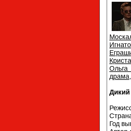
Моска
Игнат
Еграш
Крист
Ольга
драма
Дикий 
Режис
Стран
Год вы