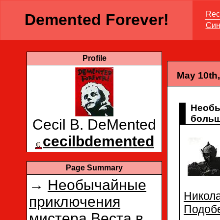
Rece
Demented Forever!
Син
Profile
May 10th,
Необы
больш
Cecil B. DeMented
cecilbdemented
Page Summary
→
Необычайные
Никол
приключения
Подоб
мистера Веста в