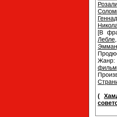
Розал
Солом
Генна
Никол
[В фр
Лебле
Эмман
Продю
Жанр
фильм
Произ
Страни
(
Хам
советс