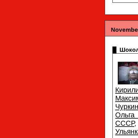
November
Шокол
Кирил
Макси
Чурки
Ольга
СССР
Ульян