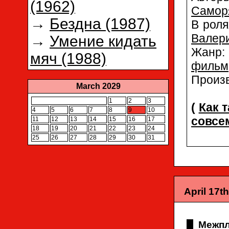
(1962)
Самор
→
Бездна (1987)
В рол
Валер
→
Умение кидать
Жанр
мяч (1988)
фильм
Произ
March 2029
1
2
3
(
Как т
4
5
6
7
8
9
10
совсе
11
12
13
14
15
16
17
18
19
20
21
22
23
24
25
26
27
28
29
30
31
April 17t
Межпл