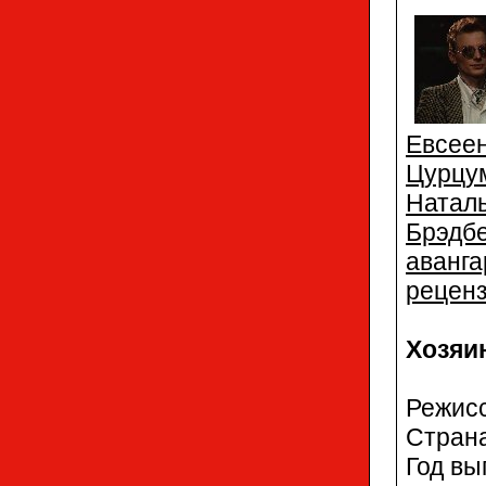
Евсее
Цурцу
Натал
Брэдб
аванга
рецен
Хозяин
Режис
Стран
Год вы