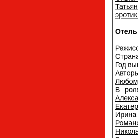
Татья
эротик
Отель
Режис
Стран
Год вы
Автор
Любом
В ро
Алекс
Екате
Ирина
Роман
Никол