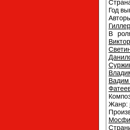
Стран
Год вы
Автор
Гилле
В рол
Викто
Свети
Данил
Суржи
Влади
Вадим
Фатее
Компо
Жанр:
Прои
Мосфи
Страни