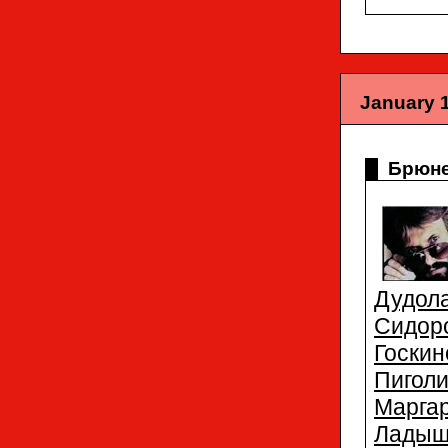
January 1
Брюне
Дудол
Сидор
Госкин
Пигол
Марга
Ладыш