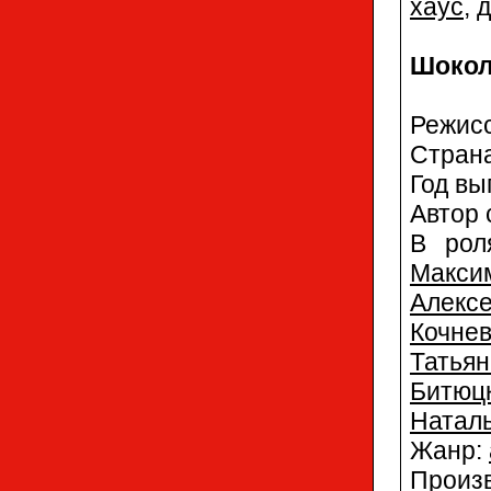
хаус
,
Шокол
Режис
Стран
Год вы
Автор 
В рол
Макси
Алекс
Кочне
Татья
Битюц
Наталь
Жанр:
Произ