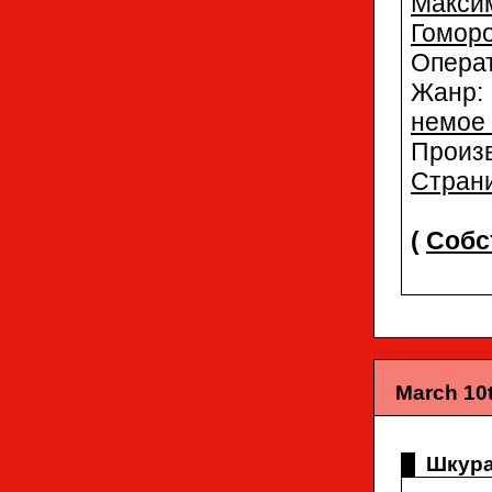
Макси
Гомор
Опера
Жан
немое 
Произ
Страни
(
Собс
March 10t
Шкура