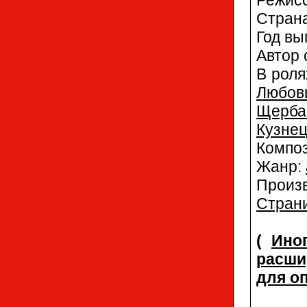
Стран
Год вы
Автор 
В роля
Любов
Щерба
Кузне
Компо
Жанр:
Произ
Страни
(
Ино
расши
для о