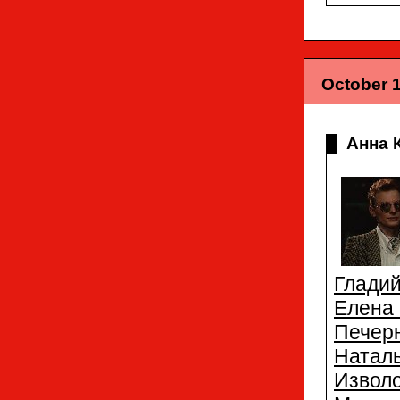
October 1
Анна 
Глади
Елен
Печер
Натал
Извол