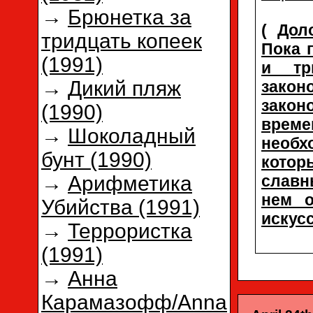
→
Брюнетка за
(
Дол
тридцать копеек
Пока 
(1991)
и тр
→
Дикий пляж
закон
зако
(1990)
време
→
Шоколадный
необх
бунт (1990)
котор
славн
→
Арифметика
нем о
Убийства (1991)
искусс
→
Террористка
(1991)
→
Анна
Карамазофф/Anna