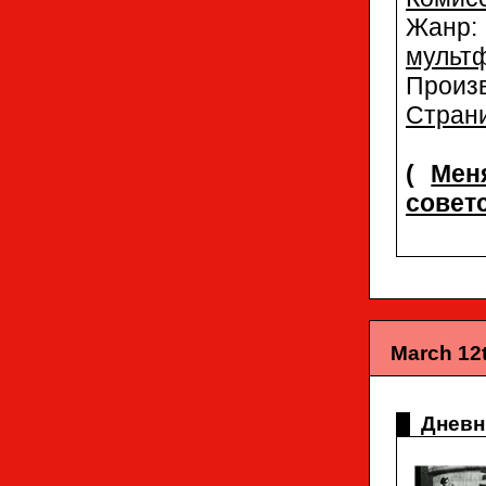
Жа
мульт
Произ
Страни
(
Мен
совет
March 12t
Дневн