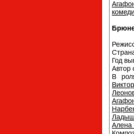
Агафо
комед
Брюнет
Режис
Стран
Год вы
Автор 
В рол
Викто
Леоно
Агафо
Нарбе
Ладыш
Алена
Компо