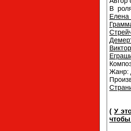
Автор 
В рол
Елен
Грамм
Стрей
Демер
Викто
Еграш
Компо
Жанр:
Произ
Страни
(
У эт
чтобы