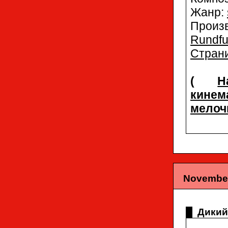
Жанр:
Прои
Rundfu
Страни
(
Н
кине
мелоч
November
Дикий