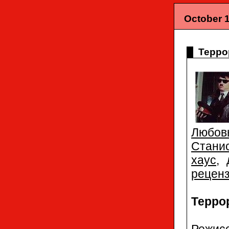
October 1
Терро
Любов
Стани
хаус
,
рецен
Террор
Режис