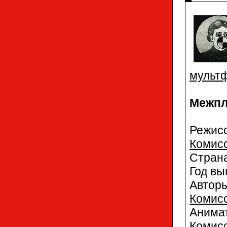
мульт
Межпл
Режи
Комис
Стран
Год вы
Автор
Комис
Аним
Комис