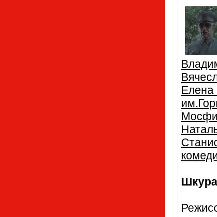
Влади
Вячес
Елен
им.Гор
Мосфи
Натал
Стан
комед
Шкура
Режис