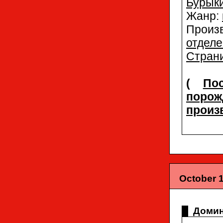
Бурык
Жанр:
Про
отдел
Страни
(
По
поро
произ
October 1
Домин