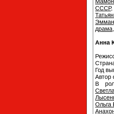
Мамон
СССР
Татья
Эмман
драма
Анна 
Режис
Стран
Год вы
Автор 
В р
Светл
Лысен
Ольга 
Анахо