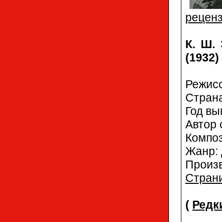
рецен
К. Ш.
(1932)
Режис
Стран
Год вы
Автор 
Компо
Жанр:
Произ
Страни
(
Редк