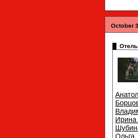
October 3
Отель
Анато
Борцо
Влади
Ирина
Шубин
Ольга