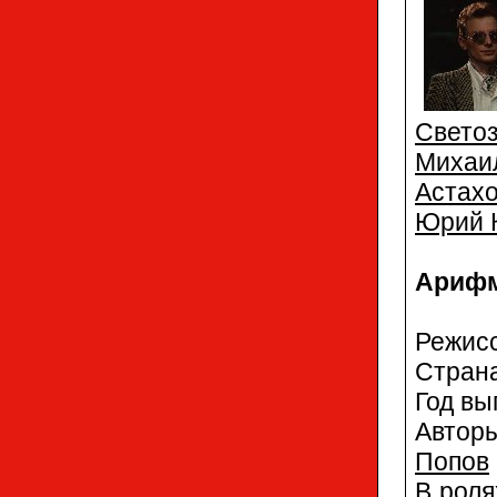
Свето
Михаи
Астах
Юрий 
Арифм
Режис
Стран
Год вы
Автор
Попов
В роля