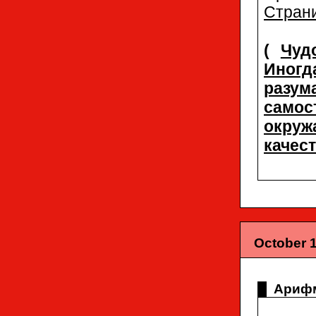
Страни
(
Чуд
Иногд
разу
само
окру
качес
October 1
Арифм