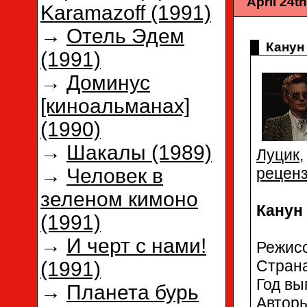
April 24t
Karamazoff (1991)
→
Отель Эдем
Канун
(1991)
→
Доминус
[киноальманах]
(1990)
→
Шакалы (1989)
Луцик
рецен
→
Человек в
зеленом кимоно
Канун 
(1991)
→
И черт с нами!
Режис
Стран
(1991)
Год вы
→
Планета бурь
Авто