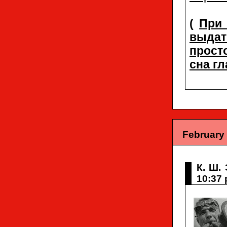
(
При
выдат
прост
сна гл
February 
К. Ш.
10:37