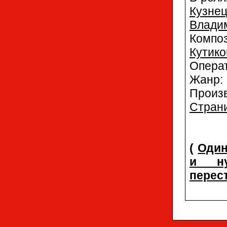
Кузне
Влади
Компо
Кутико
Опера
Жанр
Произ
Страни
(
Один
и н
перес