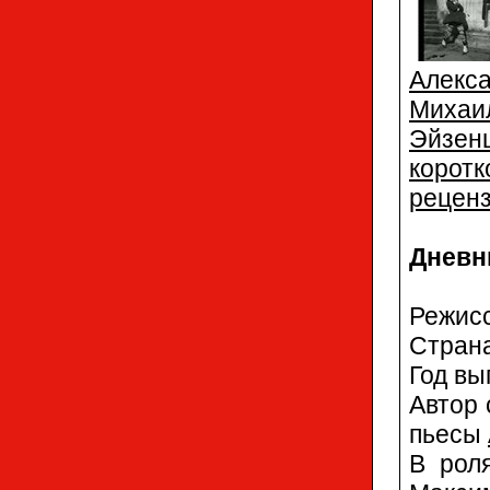
Алекс
Михаи
Эйзен
корот
рецен
Дневн
Режис
Стран
Год вы
Автор
пьесы
В рол