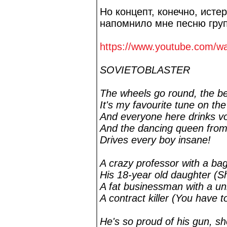
Но концепт, конечно, исте
напомнило мне песню групп
https://www.youtube.com/w
SOVIETOBLASTER
The wheels go round, the be
It's my favourite tune on the
And everyone here drinks v
And the dancing queen from
Drives every boy insane!
A crazy professor with a bag 
His 18-year old daughter (S
A fat businessman with a uni
A contract killer (You have t
He's so proud of his gun, sh