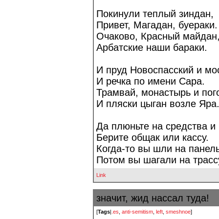
Покинули теплый зиндан,
Привет, Магадан, буераки.
Очаково, Красный майдан
Арбатские наши бараки.
И пруд Новоспасский и мос
И речка по имени Сара.
Трамвай, монастырь и пого
И пляски цыган возле Яра
Да плюньте на средства и 
Берите общак или кассу.
Когда-то вы шли на панель
Потом вы шагали на трасс
Link
значит, жид нассал туда!
[
Tags
|
.es
,
anti-semitism
,
left
,
smeshnoe
]