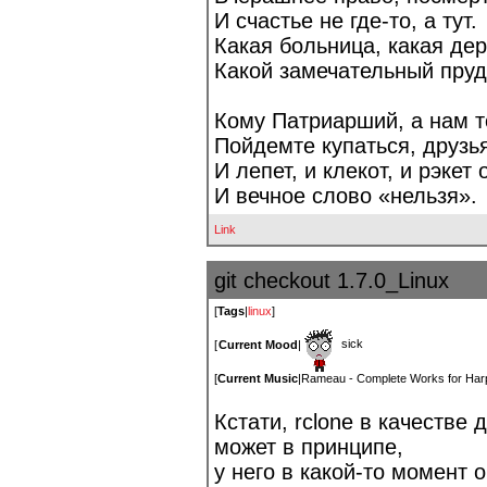
И счастье не где-то, а тут.
Какая больница, какая де
Какой замечательный пруд
Кому Патриарший, а нам т
Пойдемте купаться, друзья
И лепет, и клекот, и рэкет 
И вечное слово «нельзя».
Link
git checkout 1.7.0_Linux
[
Tags
|
linux
]
sick
[
Current Mood
|
[
Current Music
|
Rameau - Complete Works for Har
Кстати, rclone в качестве
может в принципе,
у него в какой-то момент 