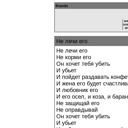
friends
[
we
[
use
[
ar
Не лечи его
Не лечи его
Не корми его
Он хочет тебя убить
И убьет
И пойдет раздавать конфе
И жена его будет счастлив
И любовник его
И его осел, и коза, и баран
Не защищай его
Не оправдывай
Он хочет тебя убить
И убьет