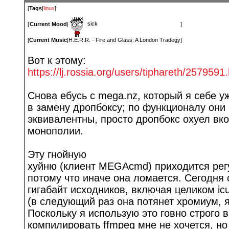
[
Tags
|
linux
]
sick
[
Current Mood
|
]
[
Current Music
|
H.E.R.R. - Fire and Glass: A London Tradegy
]
Вот к этому:
https://lj.rossia.org/users/tiphareth/2
579591.
Снова ебусь с mega.nz, который я себе у
в замену дропбоксу; по функционалу они
эквивалентны, просто дропбокс охуел вко
монополии.
Эту гнойную
хуйню (клиент MEGAcmd) приходится рег
потому что иначе она ломается. Сегодня 
гигабайт исходников, включая целиком icu
(в следующий раз она потянет хромиум, я
Поскольку я использую это говно строго 
компилировать ffmpeg мне не хочется, но