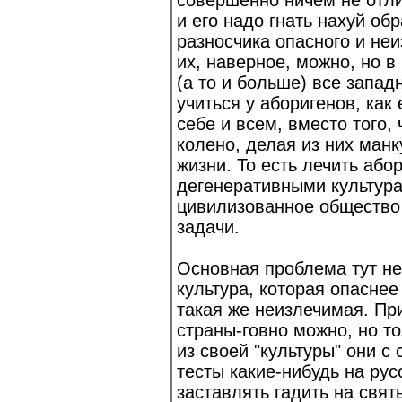
совершенно ничем не отли
и его надо гнать нахуй обра
разносчика опасного и не
их, наверное, можно, но 
(а то и больше) все запа
учиться у аборигенов, как
себе и всем, вместо того,
колено, делая из них манк
жизни. То есть лечить або
дегенеративными культура
цивилизованное общество 
задачи.
Основная проблема тут не
культура, которая опаснее
такая же неизлечимая. Пр
страны-говно можно, но то
из своей "культуры" они с
тесты какие-нибудь на ру
заставлять гадить на святы