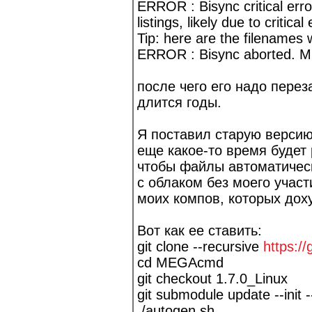
ERROR : Bisync critical erro
listings, likely due to critical
Tip: here are the filenames 
ERROR : Bisync aborted. Mus
после чего его надо перез
длится годы.
Я поставил старую верси
еще какое-то время будет 
чтобы файлы автоматичес
с облаком без моего участ
моих компов, которых доху
Вот как ее ставить:
git clone --recursive
https:
cd MEGAcmd
git checkout 1.7.0_Linux
git submodule update --init -
./autogen.sh