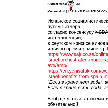
sick
[
Current Mood
|
[
Current Music
|
H.E.R.R. - THE WINTER OF CO
Испанское социалистическ
путем Гитлера:
согласно консенсусу
NSD
интеллигенции,
в сеутском кризисе винов
и лично премьер-министр 
https://www.sajr.co.za/onlin
israel-orchestrate
d-moroccan
ave/amp/
https://en.yenisafak.com/wo
israel-benefits-f
rom-spain-m
"Если в кране нет воды, 
Если в кране есть вода, з
Вообще лютый антисемити
обязательной