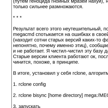
(путем геноцида гнойных мразей нахуй), 
только сильнее размножаются.
* * *
Результат всего этого неутешительный, 
megacmd спотыкается на ошибках в свое
(находит сотни старых версий каких-то 
непонятно, почему именно этиц), сообщает
и не работает. Я чистил-чистил эту базу д
Старые версии клиента работают ок, пос
чинится, похоже, в принципе.
В итоге, установил у себя rclone, алгорит
1. rclone config
2. rclone bisync [home directory] mega:/ME
3. запускать