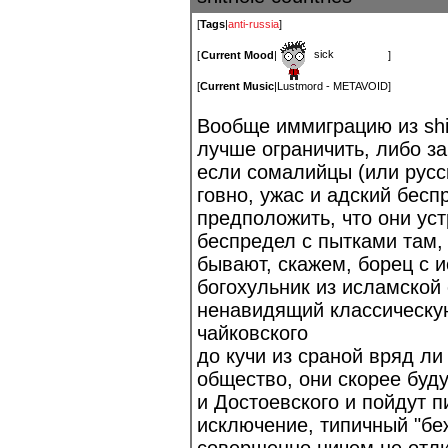
[
Tags
|
anti-russia
]
sick
[
Current Mood
|
]
[
Current Music
|
Lustmord - METAVOID
]
Вообще иммиграцию из shit
лучше ограничить, либо за
если сомалийцы (или русск
говно, ужас и адский бесп
предположить, что они уст
беспредел с пытками там,
бывают, скажем, борец с 
богохульник из исламской
ненавидящий классическую
чайковского
до кучи из сраной вряд ли
общество, они скорее буду
и Достоевского и пойдут п
исключение, типичный "беже