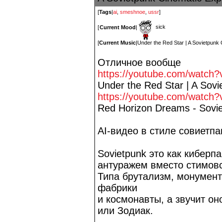
[
Tags
|
ai
,
smeshnoe
,
ussr
]
sick
[
Current Mood
|
[
Current Music
|
Under the Red Star | A Sovietpunk
Отличное вообще
https://youtube.com/watch?
Under the Red Star | A Sov
https://youtube.com/watch
Red Horizon Dreams - Sovi
AI-видео в стиле совиетпа
Sovietpunk это как киберпа
антуражем вместо стимовс
Типа брутализм, монумен
фабрики
и космонавты, а звучит он
или Зодиак.