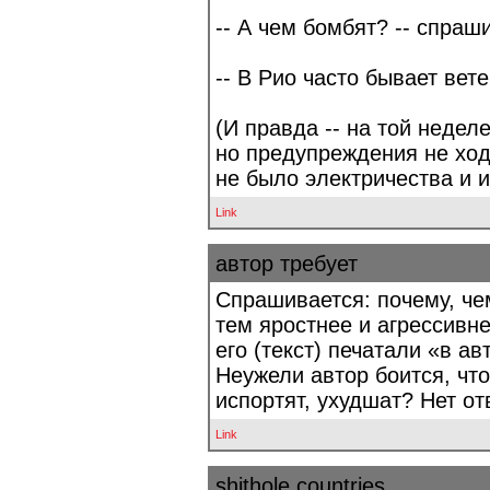
-- А чем бомбят? -- спраш
-- В Рио часто бывает вете
(И правда -- на той недел
но предупреждения не ход
не было электричества и и
Link
автор требует
Спрашивается: почему, чем
тем яростнее и агрессивне
его (текст) печатали «в а
Неужели автор боится, что
испортят, ухудшат? Нет от
Link
shithole countries