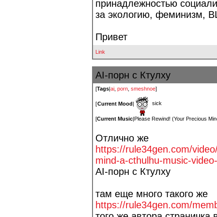
принадлежностью социалис
за экологию, феминизм, B
Привет
Link
AI-порн с Ктулху
[
Tags
|
ai
,
porn
,
smeshnoe
]
sick
[
Current Mood
|
[
Current Music
|
Please Rewind! (Your Precious Min
Отлично же
https://rule34gen.com/video
mind-a-cthulhu-mu
sic-video-
AI-порн с Ктулху
там еще много такого же
https://rule34gen.com/memb
того же автора страничка 