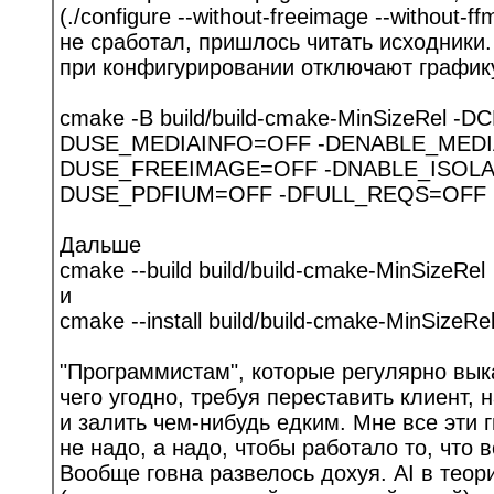
(./configure --without-freeimage --without-f
не сработал, пришлось читать исходник
при конфигурировании отключают график
cmake -B build/build-cmake-MinSizeRel 
DUSE_MEDIAINFO=OFF -DENABLE_MEDI
DUSE_FREEIMAGE=OFF -DNABLE_ISOLA
DUSE_PDFIUM=OFF -DFULL_REQS=OFF
Дальше
cmake --build build/build-cmake-MinSizeRel
и
cmake --install build/build-cmake-MinSizeRe
"Программистам", которые регулярно вы
чего угодно, требуя переставить клиент, 
и залить чем-нибудь едким. Мне все эти 
не надо, а надо, чтобы работало то, что 
Вообще говна развелось дохуя. AI в тео