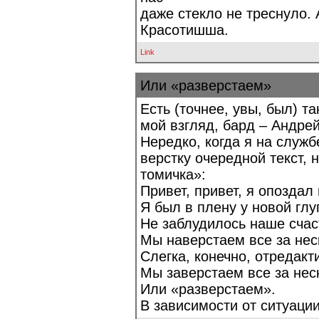
даже стекло не треснуло. А
Красотишша.
Link
Или «разверстаем»
Есть (точнее, увы, был) т
мой взгляд, бард – Андре
Нередко, когда я на служб
верстку очередной текст,
томичка»:
Привет, привет, я опоздал
Я был в плену у новой глу
Не заблудилось наше счаст
Мы наверстаем все за не
Слегка, конечно, отредак
Мы заверстаем все за не
Или «разверстаем».
В зависимости от ситуации