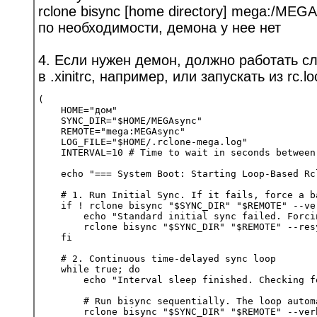
rclone bisync [home directory] mega:/MEGA
по необходимости, демона у нее нет
4. Если нужен демон, должно работать 
в .xinitrc, например, или запускать из rc.lo
(

    HOME="дом"

    SYNC_DIR="$HOME/MEGAsync"

    REMOTE="mega:MEGAsync"

    LOG_FILE="$HOME/.rclone-mega.log"

    INTERVAL=10 # Time to wait in seconds between 
    echo "=== System Boot: Starting Loop-Based Rc
    # 1. Run Initial Sync. If it fails, force a b
    if ! rclone bisync "$SYNC_DIR" "$REMOTE" --ve
        echo "Standard initial sync failed. Forci
        rclone bisync "$SYNC_DIR" "$REMOTE" --res
    fi

    # 2. Continuous time-delayed sync loop

    while true; do

        echo "Interval sleep finished. Checking f
        # Run bisync sequentially. The loop autom
        rclone bisync "$SYNC_DIR" "$REMOTE" --ver