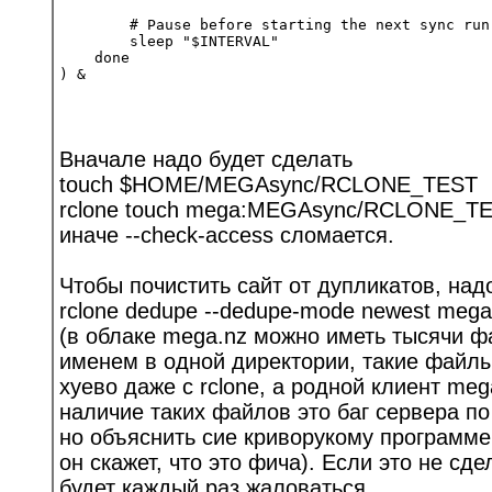
        # Pause before starting the next sync run

        sleep "$INTERVAL"

    done

Вначале надо будет сделать
touch $HOME/MEGAsync/RCLONE_TEST
rclone touch mega:MEGAsync/RCLONE_T
иначе --check-access сломается.
Чтобы почистить сайт от дупликатов, над
rclone dedupe --dedupe-mode newest me
(в облаке mega.nz можно иметь тысячи ф
именем в одной директории, такие файл
хуево даже с rclone, а родной клиент me
наличие таких файлов это баг сервера по
но объяснить сие криворукому программе
он скажет, что это фича). Если это не сдел
будет каждый раз жаловаться.