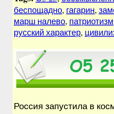
беспощадно
,
гагарин
,
зам
марш налево
,
патриотизм
русский характер
,
цивили
Россия запустила в ко