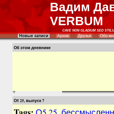
Вадим Да
VERBUM
CAVE NON GLADIUM SED STIL
Новые записи
Архив
Друзья
Обо мн
Об этом дневнике
О5 25, выпуск 7
Tags:
О5 25
,
бессмысленн