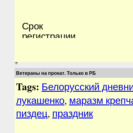
Ветераны на прокат. Только в РБ
Tags:
Белорусский дневн
лукашенко
,
маразм крепч
пиздец
,
праздник