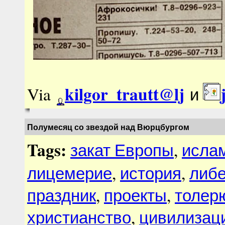
kilgor_trautt@lj
Via
и
Полумесяц со звездой над Вюрцбургом
Tags:
закат Европы
,
исла
лицемерие
,
история
,
либ
праздник
,
проекты
,
толер
христианство
,
цивилизац