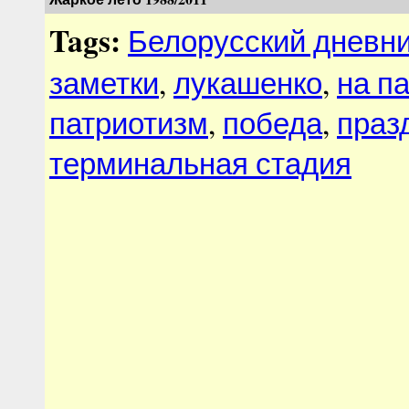
Tags:
Белорусский дневн
заметки
,
лукашенко
,
на п
патриотизм
,
победа
,
праз
терминальная стадия