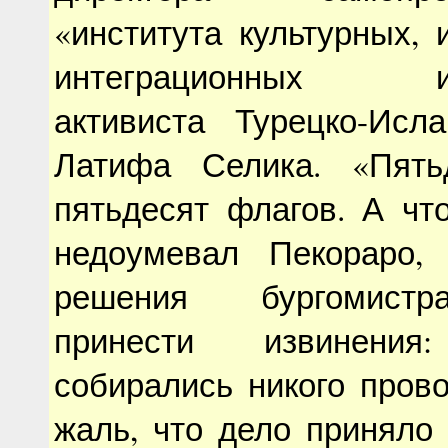
«института культурных, 
интеграционных исс
активиста Турецко-Исл
Латифа Селика. «Пят
пятьдесят флагов. А чт
недоумевал Пекораро,
решения бургомист
принести извинен
собирались никого пров
жаль, что дело приняло 