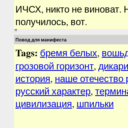
ИЧСХ, никто не виноват. Н
получилось, вот.
Повод для манифеста
Tags:
бремя белых
,
вошь
грозовой горизонт
,
дикари
история
,
наше отечество 
русский характер
,
термин
цивилизация
,
шпильки