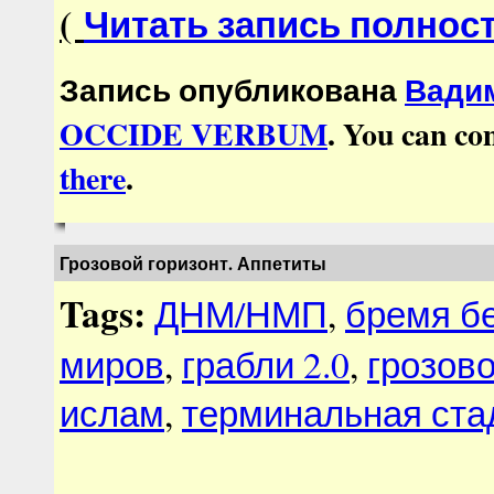
(
Читать запись полнос
Запись опубликована
Вадим
OCCIDE VERBUM
. You can co
there
.
Грозовой горизонт. Аппетиты
Tags:
ДНМ/НМП
,
бремя б
миров
,
грабли 2.0
,
грозово
ислам
,
терминальная ста