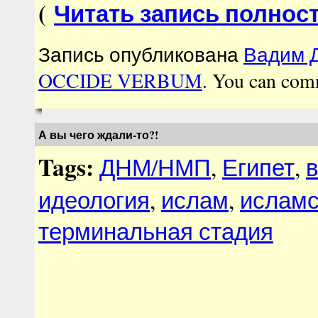
(
Читать запись полнос
Запись опубликована
Вадим Д
OCCIDE VERBUM
. You can com
А вы чего ждали-то?!
Tags:
ДНМ/НМП
,
Египет
,
идеология
,
ислам
,
исламс
терминальная стадия