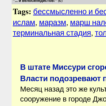
"... и велосипедистов!" (с)
Tags:
бессмысленно и бе
ислам
,
маразм
,
марш нал
терминальная стадия
,
то
В штате Миссури сгор
Власти подозревают 
Месяц назад это же куль
сооружение в городе Дж