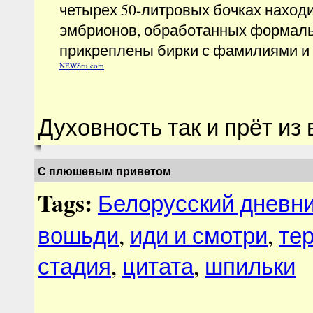
четырех 50-литровых бочках находи
эмбрионов, обработанных формаль
прикреплены бирки с фамилиями и
NEWSru.com
Духовность так и прёт из 
С плюшевым приветом
Tags:
Белорусский дневн
вошьди
,
иди и смотри
,
те
стадия
,
цитата
,
шпильки