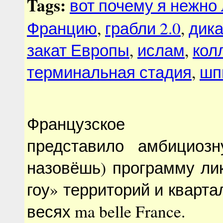
Tags:
вот почему я нежно
Францию
,
грабли 2.0
,
дика
закат Европы
,
ислам
,
кол
терминальная стадия
,
шп
Французское пра
представило амбициоз
назовёшь) программу ли
гоу» территорий и кварта
весях ma belle France.