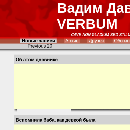
Вадим Да
VERBUM
CAVE NON GLADIUM SED STIL
Новые записи
Архив
Друзья
Обо мн
Previous 20
Об этом дневнике
Вспомнила баба, как девкой была