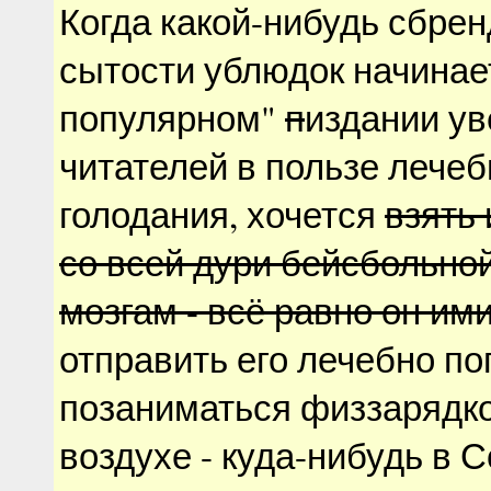
Когда какой-нибудь сбре
сытости ублюдок начинает
популярном"
п
издании ув
читателей в пользе лечеб
голодания, хочется
взять 
со всей дури бейсбольной
мозгам - всё равно он им
отправить его лечебно по
позаниматься физзарядк
воздухе - куда-нибудь в 