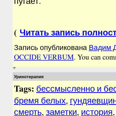
пугает.
(
Читать запись полнос
Запись опубликована
Вадим Д
OCCIDE VERBUM
. You can com
Уринотерапия
Tags:
бессмысленно и бе
бремя белых
,
гундяевщи
смерть
,
заметки
,
история