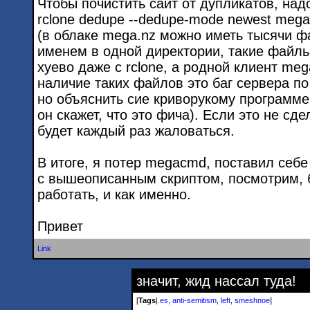
Чтобы почистить сайт от дупликатов, над
rclone dedupe --dedupe-mode newest me
(в облаке mega.nz можно иметь тысячи ф
именем в одной директории, такие файл
хуево даже с rclone, а родной клиент me
наличие таких файлов это баг сервера по
но объяснить сие криворукому программе
он скажет, что это фича). Если это не сдел
будет каждый раз жаловаться.
В итоге, я потер megacmd, поставил себе 
с вышеописанным скриптом, посмотрим, 
работать, и как именно.
Привет
Link
значит, жид нассал туда!
[
Tags
|
.es
,
anti-semitism
,
left
,
smeshnoe
]