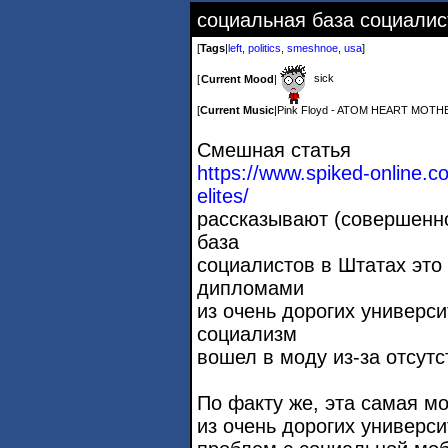
социальная база социалис
[
Tags
|
left
,
politics
,
smeshnoe
,
usa
]
sick
[
Current Mood
|
[
Current Music
|
Pink Floyd - ATOM HEART MOTH
Смешная статья
https://www.spiked-online.
elites/
рассказывают (совершенн
база
социалистов в Штатах это
дипломами
из очень дорогих универси
социализм
вошел в моду из-за отсут
По факту же, эта самая 
из очень дорогих универси