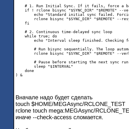
    # 1. Run Initial Sync. If it fails, force a b
    if ! rclone bisync "$SYNC_DIR" "$REMOTE" --ve
        echo "Standard initial sync failed. Forci
        rclone bisync "$SYNC_DIR" "$REMOTE" --res
    fi

    # 2. Continuous time-delayed sync loop

    while true; do

        echo "Interval sleep finished. Checking f
        # Run bisync sequentially. The loop autom
        rclone bisync "$SYNC_DIR" "$REMOTE" --ver
        # Pause before starting the next sync run

        sleep "$INTERVAL"

    done

Вначале надо будет сделать
touch $HOME/MEGAsync/RCLONE_TEST
rclone touch mega:MEGAsync/RCLONE_T
иначе --check-access сломается.