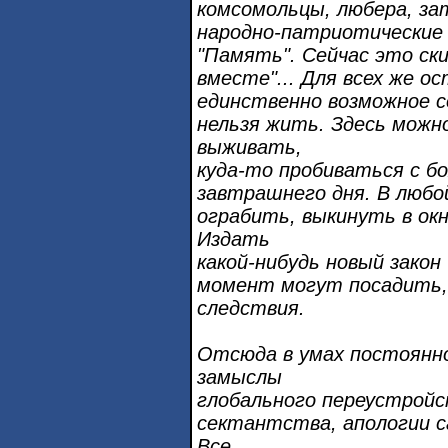
комсомольцы, любера, за
народно-патриотические
"Память". Сейчас это ски
вместе"... Для всех же о
единственно возможное с
нельзя жить. Здесь можн
выживать,
куда-то пробиваться с б
завтрашнего дня. В люб
ограбить, выкинуть в ок
Издать
какой-нибудь новый закон
момент могут посадить, 
следствия.
Отсюда в умах постоянн
замыслы
глобального переустройс
сектантства, апологии с
Все