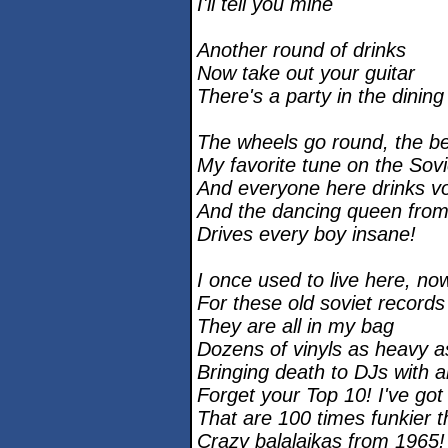
I'll tell you mine
Another round of drinks
Now take out your guitar
There's a party in the dining
The wheels go round, the be
My favorite tune on the Sovi
And everyone here drinks v
And the dancing queen from
Drives every boy insane!
I once used to live here, n
For these old soviet records
They are all in my bag
Dozens of vinyls as heavy a
Bringing death to DJs with all
Forget your Top 10! I've go
That are 100 times funkier 
Crazy balalaikas from 1965!