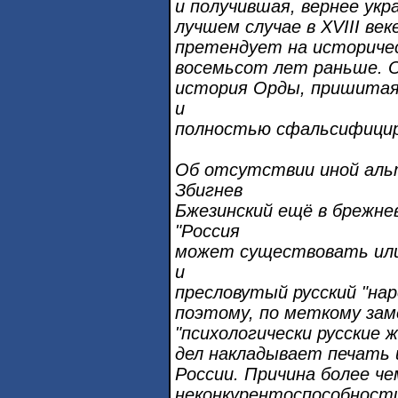
и получившая, вернее укр
лучшем случае в XVIII век
претендует на историчес
восемьсот лет раньше. О
история Орды, пришитая
и
полностью сфальсифицир
Об отсутствии иной аль
Збигнев
Бжезинский ещё в брежне
"Россия
может существовать или 
и
пресловутый русский "на
поэтому, по меткому зам
"психологически русские 
дел накладывает печать 
России. Причина более че
неконкурентоспособности