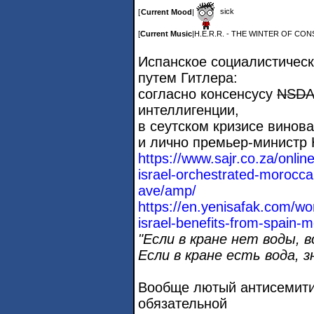
sick
[
Current Mood
|
[
Current Music
|
H.E.R.R. - THE WINTER OF CO
Испанское социалистическ
путем Гитлера:
согласно консенсусу
NSD
интеллигенции,
в сеутском кризисе винов
и лично премьер-министр 
https://www.sajr.co.za/onlin
israel-orchestrate
d-moroccan
ave/amp/
https://en.yenisafak.com/wo
israel-benefits-f
rom-spain-m
"Если в кране нет воды, 
Если в кране есть вода, з
Вообще лютый антисемити
обязательной