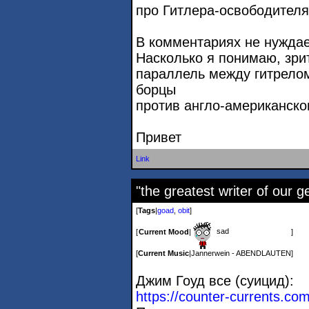
про Гитлера-освободителя
В комментариях не нуждает
Насколько я понимаю, зри
параллель между гитрелом
борцы
против англо-американско
Привет
Link
"the greatest writer of our g
[
Tags
|
goad
,
obit
]
sad
[
Current Mood
|
]
[
Current Music
|
Jannerwein - ABENDLAUTEN
]
Джим Гоуд все (суицид):
https://counter-currents.co