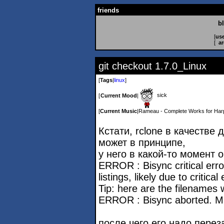
friends
b
[
use
[
ar
git checkout 1.7.0_Linux
[
Tags
|
linux
]
sick
[
Current Mood
|
[
Current Music
|
Rameau - Complete Works for Har
Кстати, rclone в качестве
может в принципе,
у него в какой-то момент 
ERROR : Bisync critical erro
listings, likely due to critical
Tip: here are the filenames 
ERROR : Bisync aborted. Mus
после чего его надо перез