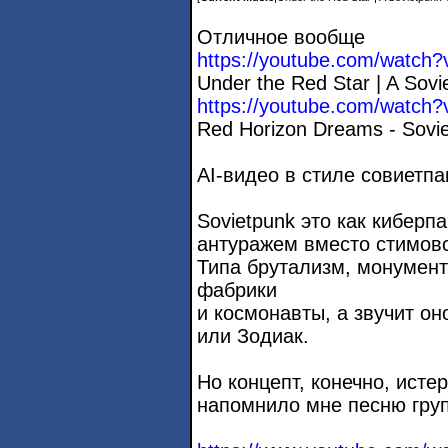
Отличное вообще
https://youtube.com/watch?
Under the Red Star | A Sov
https://youtube.com/watch
Red Horizon Dreams - Sovi
AI-видео в стиле совиетпа
Sovietpunk это как киберпа
антуражем вместо стимовс
Типа брутализм, монумен
фабрики
и космонавты, а звучит он
или Зодиак.
Но концепт, конечно, исте
напомнило мне песню групп