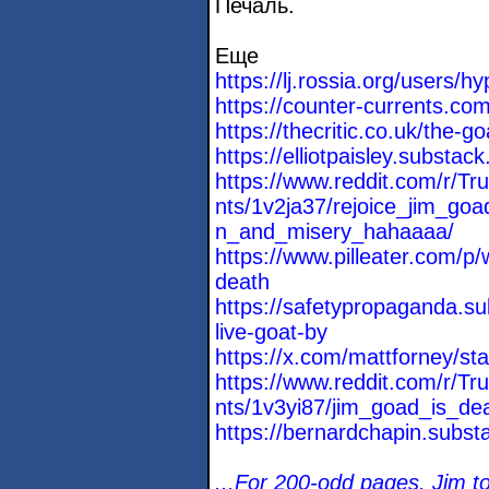
Печаль.
Еще
https://lj.rossia.org/users/h
https://counter-currents.co
https://thecritic.co.uk/the-go
https://elliotpaisley.substac
https://www.reddit.com/r/
nts/1v2ja37/rejoice_jim_goa
n_and_misery_hahaaaa/
https://www.pilleater.com/p/
death
https://safetypropaganda.su
live-goat-by
https://x.com/mattforney/st
https://www.reddit.com/r/
nts/1v3yi87/jim_goad_is_de
https://bernardchapin.substa
...For 200-odd pages, Jim to