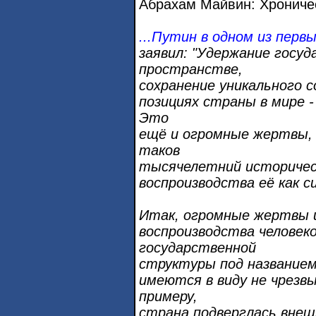
Абрахам Майвин: Хрониче
...Путин в одном из перв
заявил: "Удержание госу
пространстве,
сохранение уникального 
позициях страны в мире 
Это
ещё и огромные жертвы,
таков
тысячелетний историческ
воспроизводства её как с
Итак, огромные жертвы и
воспроизводства человек
государственной
структуры под названием
имеются в виду не чрезвы
примеру,
страна подверглась внеш