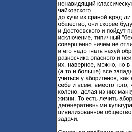
ненавидящий классическую
чайковского
до кучи из сраной вряд ли
общество, они скорее буду
и Достоевского и пойдут п
исключение, типичный "беже
совершенно ничем не отли
и его надо гнать нахуй обра
разносчика опасного и не
их, наверное, можно, но 
(а то и больше) все запа
учиться у аборигенов, как
себе и всем, вместо того,
колено, делая из них манк
жизни. То есть лечить або
дегенеративными культура
цивилизованное общество 
задачи.