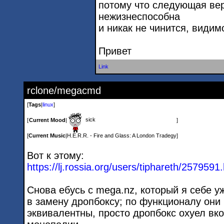
потому что следующая вер
нежизнеспособна
и никак не чинится, видим
Привет
Link
rclone/megacmd
[
Tags
|
linux
]
sick
[
Current Mood
|
]
[
Current Music
|
H.E.R.R. - Fire and Glass: A London Tradegy
]
Вот к этому:
https://lj.rossia.org/users/tiphareth/2
579591.
Снова ебусь с mega.nz, который я себе у
в замену дропбоксу; по функционалу они
эквивалентны, просто дропбокс охуел вко