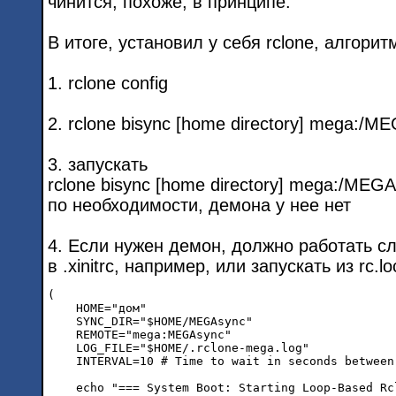
чинится, похоже, в принципе.
В итоге, установил у себя rclone, алгорит
1. rclone config
2. rclone bisync [home directory] mega:/ME
3. запускать
rclone bisync [home directory] mega:/MEGA
по необходимости, демона у нее нет
4. Если нужен демон, должно работать 
в .xinitrc, например, или запускать из rc.lo
(

    HOME="дом"

    SYNC_DIR="$HOME/MEGAsync"

    REMOTE="mega:MEGAsync"

    LOG_FILE="$HOME/.rclone-mega.log"

    INTERVAL=10 # Time to wait in seconds between 
    echo "=== System Boot: Starting Loop-Based Rc