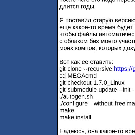
длится годы.
Я поставил старую верси
еще какое-то время будет 
чтобы файлы автоматичес
с облаком без моего участ
моих компов, которых доху
Вот как ее ставить:
git clone --recursive
https:
cd MEGAcmd
git checkout 1.7.0_Linux
git submodule update --init -
./autogen.sh
./configure --without-freeim
make
make install
Надеюсь, она какое-то вр