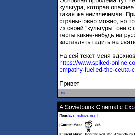
Основная проблема тут не
культура, которая опаснее
такая же неизлечимая. Пр
страны-говно можно, но то
из своей "культуры" они с
тесты какие-нибудь на ру
заставлять гадить на святы
На сей текст меня вдохно
https://www.spiked-online.
empathy-fuelled-the-ce
uta-c
Привет
Link
A Sovietpunk Cinematic Exp
[
Tags
|
ai
,
smeshnoe
,
ussr
]
sick
[
Current Mood
|
[
Current Music
|
Under the Red Star | A Sovietpunk