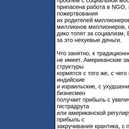
проблем с социальной моб
припасена работа в NGO, 
пожертвования
их родителей миллионеров
миллионов миллионеров, и 
дико топят за социализм,
за это нехуевые деньги.
Что занятно, к традицион
не имеет. Американские з
структуры
кормятся с того же, с чег
индийские
и израильские, с ухудшени
бизнесмен
получает прибыль с увели
гистрадрута
или американской регули
прибыль с
закручивания крантика, с