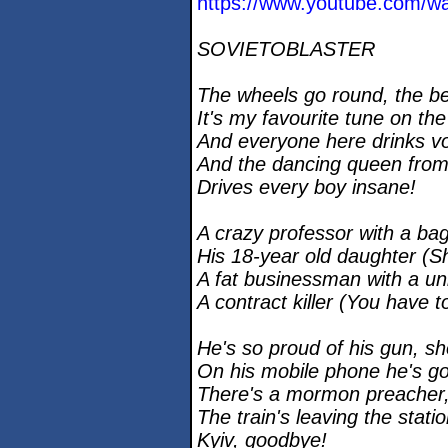
https://www.youtube.com/w
SOVIETOBLASTER
The wheels go round, the be
It's my favourite tune on the
And everyone here drinks v
And the dancing queen from
Drives every boy insane!
A crazy professor with a bag 
His 18-year old daughter (S
A fat businessman with a uni
A contract killer (You have t
He's so proud of his gun, sh
On his mobile phone he's got
There's a mormon preacher, 
The train's leaving the stati
Kyiv, goodbye!