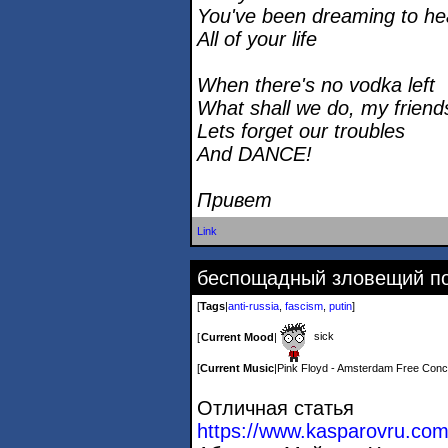
You've been dreaming to hea
All of your life
When there's no vodka left
What shall we do, my friend
Lets forget our troubles
And DANCE!
Привет
Link
беспощадный зловещий п
[
Tags
|
anti-russia
,
fascism
,
putin
]
sick
[
Current Mood
|
[
Current Music
|
Pink Floyd - Amsterdam Free Conc
Отличная статья
https://www.kasparovru.com