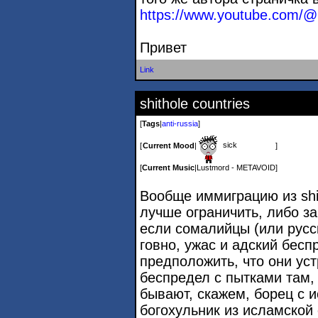
https://www.youtube.com/
Привет
Link
shithole countries
[
Tags
|
anti-russia
]
sick
[
Current Mood
|
]
[
Current Music
|
Lustmord - METAVOID
]
Вообще иммиграцию из shit
лучше ограничить, либо за
если сомалийцы (или русск
говно, ужас и адский бесп
предположить, что они уст
беспредел с пытками там,
бывают, скажем, борец с 
богохульник из исламской