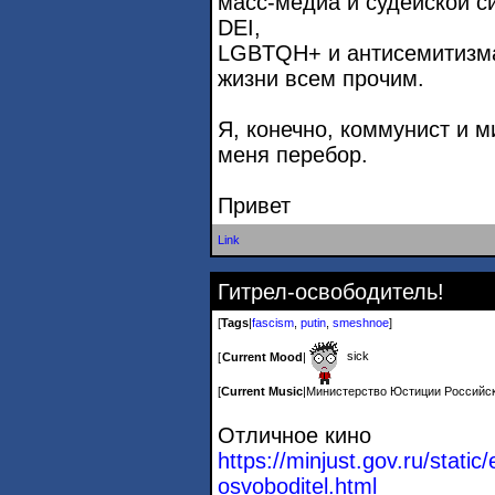
масс-медиа и судейской с
DEI,
LGBTQH+ и антисемитизма
жизни всем прочим.
Я, конечно, коммунист и м
меня перебор.
Привет
Link
Гитрел-освободитель!
[
Tags
|
fascism
,
putin
,
smeshnoe
]
sick
[
Current Mood
|
[
Current Music
|
Министерство Юстиции Россий
Отличное кино
https://minjust.gov.ru/static/
osvoboditel.html