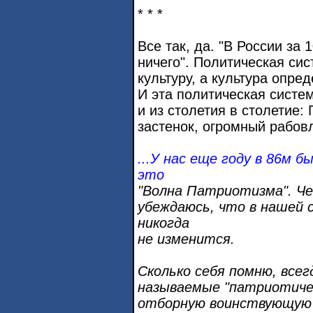
* * *
Все так, да. "В России за 
ничего". Политическая си
культуру, а культура опре
И эта политическая система
и из столетия в столетие:
застенок, огромный рабов
...У нас еще году в 86м б
это
"Волна Патриотизма". Ч
убеждаюсь, что в нашей 
никогда
не изменится.
Сколько себя помню, все
называемые "патриотиче
отборную воинствующую 