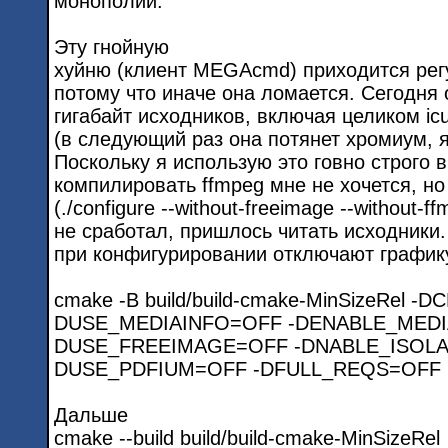
монополии.
Эту гнойную
хуйню (клиент MEGAcmd) приходится рег
потому что иначе она ломается. Сегодня 
гигабайт исходников, включая целиком icu
(в следующий раз она потянет хромиум, я
Поскольку я использую это говно строго 
компилировать ffmpeg мне не хочется, но
(./configure --without-freeimage --without-f
не сработал, пришлось читать исходник
при конфигурировании отключают график
cmake -B build/build-cmake-MinSizeRel 
DUSE_MEDIAINFO=OFF -DENABLE_MEDI
DUSE_FREEIMAGE=OFF -DNABLE_ISOLA
DUSE_PDFIUM=OFF -DFULL_REQS=OFF
Дальше
cmake --build build/build-cmake-MinSizeRel