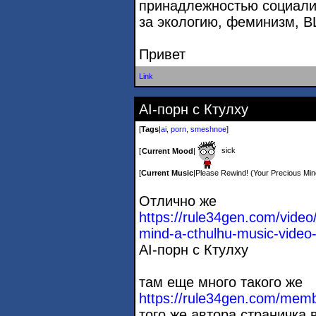
принадлежностью социалис
за экологию, феминизм, B
Привет
Link
AI-порн с Ктулху
[
Tags
|
ai
,
porn
,
smeshnoe
]
sick
[
Current Mood
|
[
Current Music
|
Please Rewind! (Your Precious Min
Отлично же
https://rule34gen.com/video
mind-a-cthulhu-mu
sic-video-
AI-порн с Ктулху
там еще много такого же
https://rule34gen.com/memb
того же автора страничка 