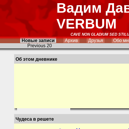
Вадим Да
VERBUM
CAVE NON GLADIUM SED STIL
Новые записи
Архив
Друзья
Обо мн
Previous 20
Об этом дневнике
Чудеса в решете