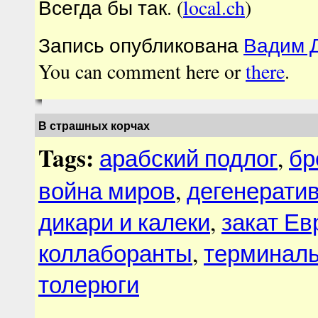
Всегда бы так. (
local.ch
)
Запись опубликована
Вадим Д
You can comment here or
there
.
В страшных корчах
Tags:
арабский подлог
,
бр
война миров
,
дегенератив
дикари и калеки
,
закат Е
коллаборанты
,
терминаль
толерюги