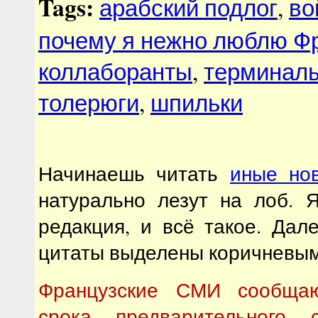
Tags:
арабский подлог
,
во
почему я нежно люблю Ф
коллаборанты
,
терминаль
толерюги
,
шпильки
Начинаешь читать
иные но
натурально лезут на лоб. 
редакция, и всё такое. Дале
цитаты выделены коричневым
Французские СМИ сообща
срока предварительного 