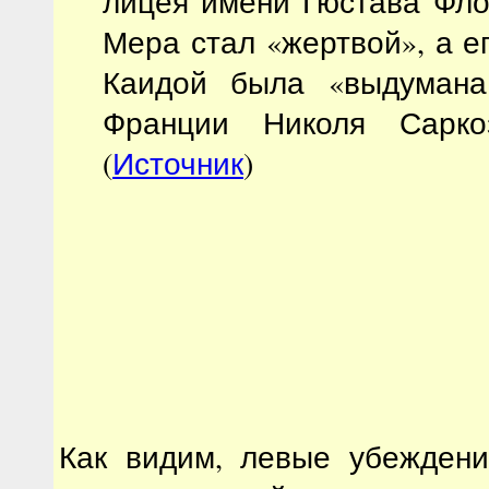
лицея имени Гюстава Фло
Мера стал «жертвой», а ег
Каидой была «выдумана
Франции Николя Сарк
(
Источник
)
Как видим, левые убеждени