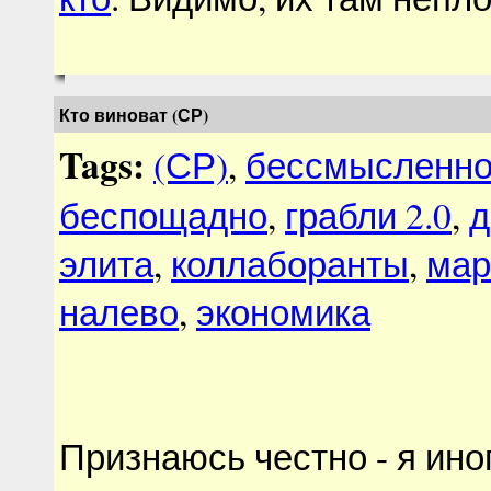
Кто виноват (СР)
Tags:
(СР)
,
бессмысленно
беспощадно
,
грабли 2.0
,
д
элита
,
коллаборанты
,
мар
налево
,
экономика
Признаюсь честно - я ино