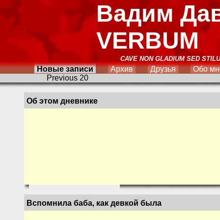
Вадим Да
VERBUM
CAVE NON GLADIUM SED STIL
Новые записи
Архив
Друзья
Обо мн
Previous 20
Об этом дневнике
Вспомнила баба, как девкой была