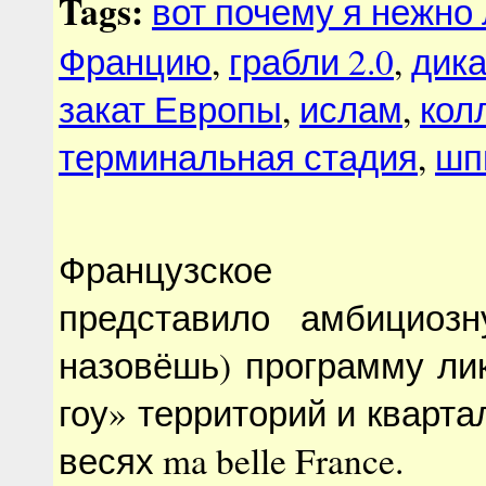
Tags:
вот почему я нежно
Францию
,
грабли 2.0
,
дика
закат Европы
,
ислам
,
кол
терминальная стадия
,
шп
Французское пра
представило амбициоз
назовёшь) программу ли
гоу» территорий и кварта
весях ma belle France.