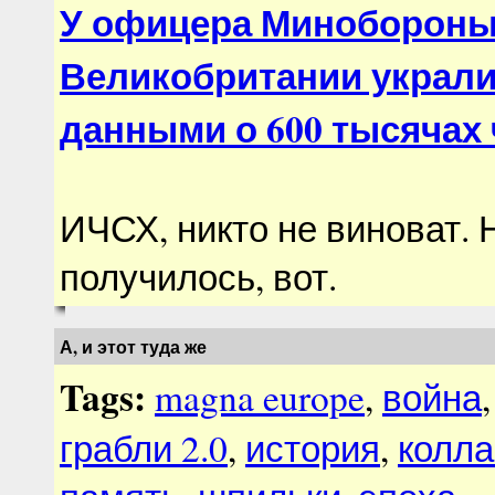
У офицера Миноборон
Великобритании украли
данными о 600 тысячах
ИЧСХ, никто не виноват. Н
получилось, вот.
А, и этот туда же
Tags:
magna europe
,
война
грабли 2.0
,
история
,
колл