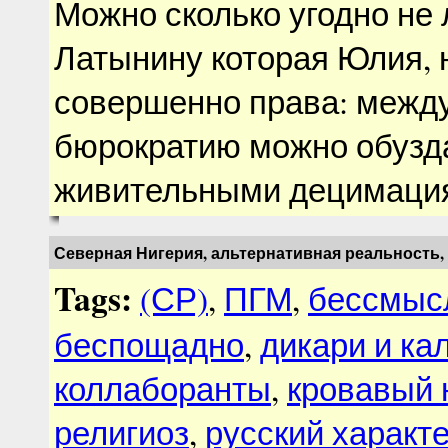
Можно сколько угодно не 
Латынину которая Юлия, 
совершенно права: межд
бюрократию можно обузда
живительными децимаци
Северная Нигерия, альтернативная реальность,
Tags:
(СР)
,
ПГМ
,
бессмыс
беспощадно
,
дикари и ка
коллаборанты
,
кровавый 
религиоз
,
русский характ