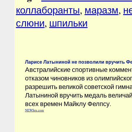
коллаборанты
,
маразм
,
н
слюни
,
шпильки
Ларисе Латыниной не позволили вручить Ф
Австралийские спортивные комме
отказом чиновников из олимпийског
разрешить великой советской гимн
Латыниной вручить медаль велича
всех времен Майклу Фелпсу.
NEWSru.com