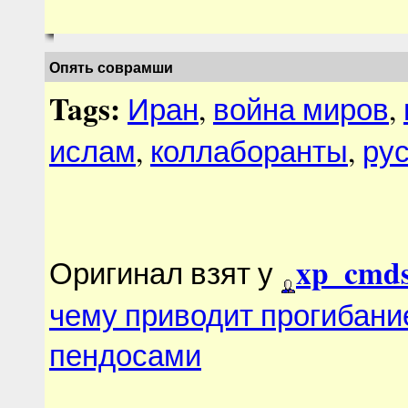
Опять соврамши
Tags:
Иран
,
война миров
,
ислам
,
коллаборанты
,
рус
xp_cmds
Оригинал взят у
чему приводит прогибани
пендосами