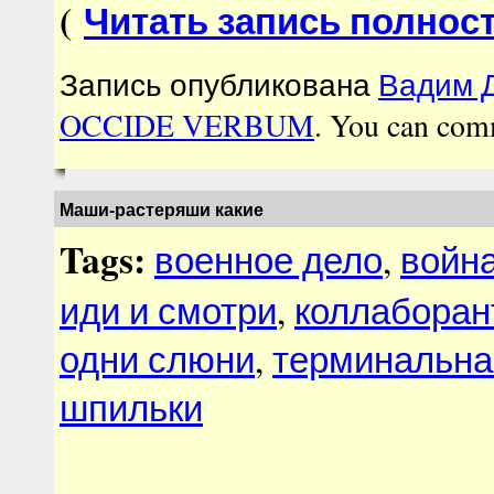
(
Читать запись полнос
Запись опубликована
Вадим Д
OCCIDE VERBUM
. You can com
Маши-растеряши какие
Tags:
военное дело
,
войн
иди и смотри
,
коллаборан
одни слюни
,
терминальна
шпильки