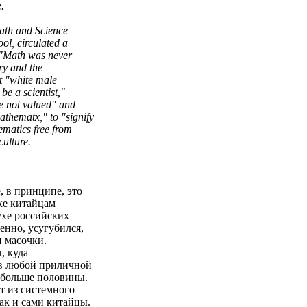
.
Math and Science
ol, circulated a
 "Math was never
ory and the
at "white male
be a scientist,"
re not valued" and
athematx," to "signify
matics free from
ulture.
, в принципе, это
ке китайцам
ухе российских
енно, усугубился,
и масочки.
, куда
 в любой приличной
 больше половины.
ит из системного
как и сами китайцы.