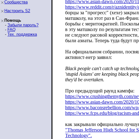
https://www.asian-dawn.com/2020/11
Сообщества
https://www.reddit.com/r/aznidentity/
Настроить S2
борцы за "прогресс" (хехе) закры
матшколу, на этот раз в Сан-Фран
Помощь
борьбы с меритократией. Поскол
-
Забыли пароль?
в эту матшколу по результатам тес
-
FAQ
-
Тех. поддержка
не следуют расовой корректности
были азиаты. Теперь туда будут п
На официальном собрании, посв
активист-негр заявил:
Black people can't catch up technolog
'stupid Asians' are keeping black peo
they'd be overtaken.
Про предыдущий раунд кампфа:
https://www.crushingthemyth.com/n
https://www.asian-dawn.com/2020/1
https://www.baconsrebellion.com/wp/
https://www.fcps.edu/blog/racism-an
как закрывали официально лучш
"Thomas Jefferson High School for S
Technology".