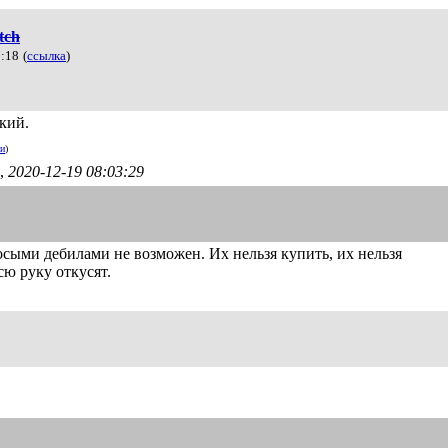
tch
1:18
(
ссылка
)
ский.
ии
)
,
2020-12-19 08:03:29
сыми дебилами не возможен. Их нельзя купить, их нельзя
сю руку откусят.