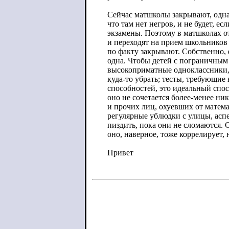
Сейчас матшколы закрывают, одна
что там нет негров, и не будет, ес
экзамены. Поэтому в матшколах о
и переходят на прием школьников 
по факту закрывают. Собственно
одна. Чтобы детей с пограничным
высокоприматные одноклассники,
куда-то убрать; тесты, требующи
способностей, это идеальный спо
оно не сочетается более-менее ни
и прочих лиц, охуевших от матема
регулярные ублюдки с улицы, аспе
пиздить, пока они не сломаются. 
оно, наверное, тоже коррелирует, 
Привет