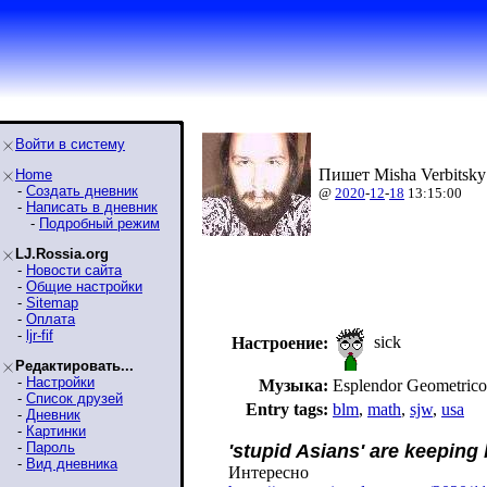
Войти в систему
Пишет Misha Verbitsky
Home
-
Создать дневник
@
2020
-
12
-
18
13:15:00
-
Написать в дневник
-
Подробный режим
LJ.Rossia.org
-
Новости сайта
-
Общие настройки
-
Sitemap
-
Оплата
-
ljr-fif
sick
Настроение:
Редактировать...
-
Настройки
Музыка:
Esplendor Geometri
-
Список друзей
Entry tags:
blm
,
math
,
sjw
,
usa
-
Дневник
-
Картинки
-
Пароль
'stupid Asians' are keeping
-
Вид дневника
Интересно