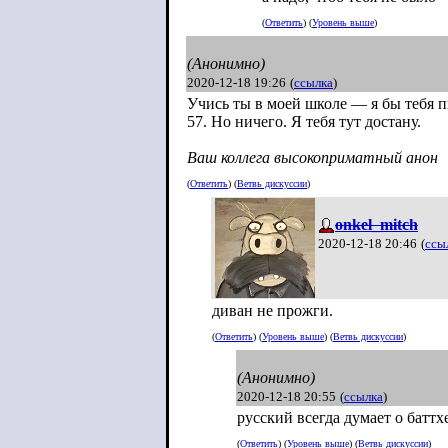
(
Ответить
) (
Уровень выше
)
(Анонимно)
2020-12-18 19:26
(
ссылка
)
Учись ты в моей школе — я бы тебя п
57. Но ничего. Я тебя тут достану.
Ваш коллега высокоприматный анон
(
Ответить
) (
Ветвь дискуссии
)
onkel_mitch
2020-12-18 20:46
(
ссы
диван не прожги.
(
Ответить
) (
Уровень выше
) (
Ветвь дискуссии
)
(Анонимно)
2020-12-18 20:55
(
ссылка
)
русский всегда думает о баттх
(
Ответить
) (
Уровень выше
) (
Ветвь дискуссии
)