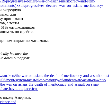
/19/p
rogressives-declare-war-on-asians-merito
cracy-and-stem/
co
mments/jx3blt/progressives_declare_war_o
n_asians_meritocracy/
ли очередную
циско, для
ьку принимают
тов, а тесты
, 61% матшкольников
ринимать по жребию.
ященном закрытию матшколы,
ically because the
ple down out of fear
ewsmak
ers/the-war-on-asians-the-death-of-merit
ocracy-and-assault-on-s
0/06/m
erit-system-racist-if-the-majority-of-st
udents-are-asian-or-white/
t
he-war-on-asians-the-death-of-meritocrac
y-and-assault-on-stem/
d-ha
te-have-no-place-fcps
ую школу Америки,
cience and