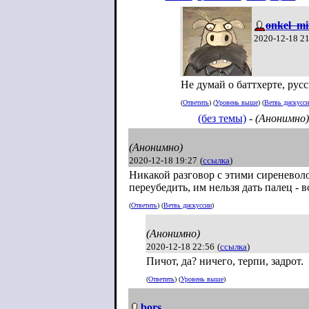
onkel_mi
2020-12-18 2
Не думай о баттхерте, рус
(
Ответить
) (
Уровень выше
) (
Ветвь дискусс
(без темы)
-
(Анонимно)
(Анонимно)
2020-12-18 19:27
(
ссылка
)
Никакой разговор с этими сиреневоло
переубедить, им нельзя дать палец - в
(
Ответить
) (
Ветвь дискуссии
)
(Анонимно)
2020-12-18 22:56
(
ссылка
)
Пичот, да? ничего, терпи, задрот.
(
Ответить
) (
Уровень выше
)
bors