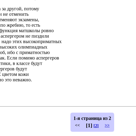
 за другой, потому
ли не отменить
тменяют экзамены,
по жребию, то есть
, функция матшколы ровно
 аспергером не пиздили
 надо этих высокоприматных
е высоких олимпиадных
соб, ибо с приматностью
как. Если помимо аспергеров
тики, в классе будут
ргеров будут
С цветом кожи
но это неважно.
1-я страница из 2
[1]
<<
>>
[2]