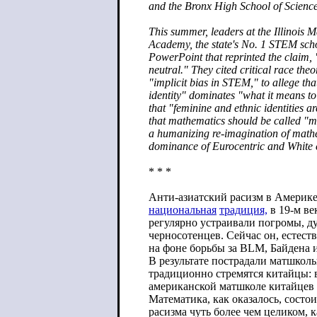
and the Bronx High School of Science
This summer, leaders at the Illinois 
Academy, the state's No. 1 STEM scho
PowerPoint that reprinted the claim,
neutral." They cited critical race the
"implicit bias in STEM," to allege th
identity" dominates "what it means to 
that "feminine and ethnic identities a
that mathematics should be called "m
a humanizing re-imagination of mathe
dominance of Eurocentric and White c
* * *
Анти-азиатский расизм в Америке
национальная
традиция,
в 19-м ве
регулярно устраивали погромы, д
черносотенцев. Сейчас он, естеств
на фоне борьбы за BLM, Байдена 
В результате пострадали матшколы
традиционно стремятся китайцы:
американской матшколе китайцев
Математика, как оказалось, состо
расизма чуть более чем целиком, 