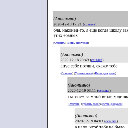
(Анонимно)
2020-12-18 19:21
(
ссылка
)
бля, наконец-то. я еще когда школу з
этих ебаных
(
Ответить
) (
Ветвь дискуссии
)
(Анонимно)
2020-12-18 20:49
(
ссылка
)
анус себе потяни, скажу тебе
(
Ответить
) (
Уровень выше
) (
Ветвь дискуссии
)
(Анонимно)
2020-12-19 03:11
(
ссылка
)
ты зачем за мной везде ходишь
(
Ответить
) (
Уровень выше
) (
Ветвь дискуссии
)
(Анонимно)
2020-12-19 04:03
(
ссылка
)
а надо, чтоб тебя не было