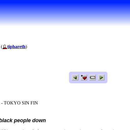
 (
tiphareth
)
co - TOKYO SIN FIN
 black people down