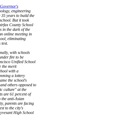
 "Governor's
nology, engineering
35 years to build the
school. But it took
irfax County School
 in the dark of the
an online meeting in
hool, eliminating
 test.
nally, with schools
nder fire to be
ancisco Unified School
ce the merit
hool with a
amming a lottery
hame the school's
 and others opposed to
ic culture" at the
s are 61 percent of
o the anti-Asian
y, parents are facing
t to the city's
uyvesant High School