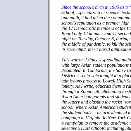
Since the school's birth in 1985 as a
School," specializing in science, tech
and math, it had taken the community 
school's reputation as a premier high 
the 12 Democratic members of the Fa
Board only 12 minutes and 11 seconds
night on Tuesday, October 6, during 
the middle of pandemic, to kill the sc
its race-blind, merit-based admissions
This war on Asians is spreading natio
with large Asian student populations u
decimated. In California, the San Fr
District is set to vote tonight to repla
admissions process to Lowell High Sc
lottery. As I write, educrats there a r
through a Zoom call, attempting to s
Asian American parents and students
the lottery and blasting the racist "tox
school, where Asian American student
the student body - rhetoric identical t
campaign in Virginia. In New York Cit
a campaign to remove the academic tes
selective STEM schools, including St