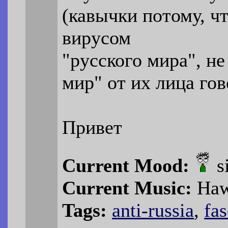
(кавычки потому, ч
вирусом
"русского мира", не
мир" от их лица гов
Привет
Current Mood:
s
Current Music:
Haw
Tags:
anti-russia
,
fa