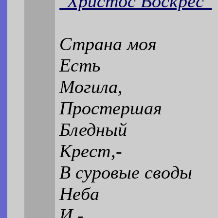
"Христос Воскрес"
Страна моя
Есть
Могила,
Простершая
Бледный
Крест,-
В суровые своды
Неба
И -