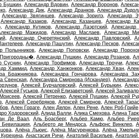
р Бушкин
,
Александр Вдовин
,
Александр Воронов
,
Алекса
ко
,
Александр Дик
,
Александр Дранков
,
Александр Дудол
,
Александр Звягинцев
,
Александр Зорилэ
,
Александр З
,
Александр Казаков
,
Александр Казанцев
,
Александр Ка
о
,
Александр Кутиков
,
Александр Лаэртский
,
Александр 
Александр Мажидов
,
Александр Маслаев
,
Александр Ми
ий
,
Александр Очеретянский
,
Александр Павловский
,
А
Пантелеев
,
Александр Пашутин
,
Александр Песков
,
Алекса
др Полынников
,
Александр Поповски
,
Александр Порохо
 Пригородны�
,
Александр Пушкин
,
Александр Розанов
,
Ал
р Суснин
,
Александр Трофимов
,
Александр Троччи
,
Алек
ндр Хаммид
,
Александр Ханжонков
,
Александр Хван
,
Алек
дра Бражникова
,
Александра Гончарова
,
Александра За
а Свенская
,
Александра Смирнова (Искандер)
,
Александр
орзунов
,
Алексей Бурчаловский
,
Алексей Бурыкин
,
Алекс
Алексей Гуськов
,
Алексей Елизаветский
,
Алексей Заливало
 Моисеев
,
Алексей Петренко
,
Алексей Пушкин
,
Алексей Ру
в
,
Алексей Серебряков
,
Алексей Смирнов
,
Алексей Тара
бов
,
Ален Гораге
,
Ален Делон
,
Ален Рене
,
Ален Роб-Грийе
дро Ходоровский
,
Алида Валли
,
Алика Смехова
,
Алина Тарк
ан Де Ваал
,
Аль Боасберг
,
Альбер Камю
,
Альбер Рие
 Бевилацкия
,
Альберто де Мендоса
,
Альфонс Винклер
,
А
ецова
,
Алёна Льюис
,
Алёна Масуренкова
,
Алёна Хмельни
 Курехина
,
Анастасия Ричи
,
Анатолий Васильев
,
Анатолий