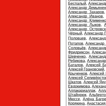
Беспалый
,
Александ
Александр Демьянен
Александр Захаров
Александр Иванов
Александр Клименк
Александр Лыков
,
Александр Островск
Чёрный
,
Александр 
Половцев
,
Алексан
Потапов
,
Александр
Соловьёв
,
Александ
Фридриксон
,
Алекса
Шевченко
,
Алексан
Ребикова
,
Александр
Баталов
,
Алексей Б
Алексей Грановский
,
Крыченков
,
Алексей
Алексей Селивёрсто
Шкатов
,
Алексей Яку
Евдокимова
,
Алехан
Аллакариаллак
,
Алл
Штайнрюк
,
Альберто
Мюссе
,
Алёна Багр
Корякина
,
Анастасия