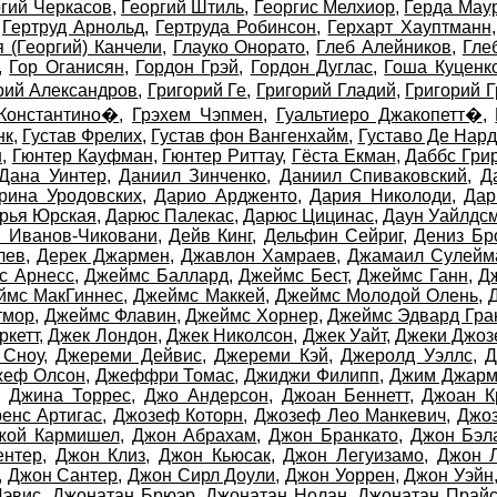
гий Черкасов
,
Георгий Штиль
,
Георгис Мелхиор
,
Герда Мау
,
Гертруд Арнольд
,
Гертруда Робинсон
,
Герхарт Хауптманн
я (Георгий) Канчели
,
Глауко Онорато
,
Глеб Алейников
,
Гле
,
Гор Оганисян
,
Гордон Грэй
,
Гордон Дуглас
,
Гоша Куценк
рий Александров
,
Григорий Ге
,
Григорий Гладий
,
Григорий 
 Константино�
,
Грэхем Чэпмен
,
Гуальтиеро Джакопетт�
,
нк
,
Густав Фрелих
,
Густав фон Вангенхайм
,
Густаво Де Нар
н
,
Гюнтер Кауфман
,
Гюнтер Риттау
,
Гёста Екман
,
Даббс Гри
Дана Уинтер
,
Даниил Зинченко
,
Даниил Спиваковский
,
Д
рина Уродовских
,
Дарио Ардженто
,
Дария Николоди
,
Дар
рья Юрская
,
Дарюс Палекас
,
Дарюс Цицинас
,
Даун Уайлдс
 Иванов-Чиковани
,
Дейв Кинг
,
Дельфин Сейриг
,
Дениз Бр
лев
,
Дерек Джармен
,
Джавлон Хамраев
,
Джамаил Сулейм
с Арнесс
,
Джеймс Баллард
,
Джеймс Бест
,
Джеймс Ганн
,
Д
ймс МакГиннес
,
Джеймс Маккей
,
Джеймс Молодой Олень
,
тмор
,
Джеймс Флавин
,
Джеймс Хорнер
,
Джеймс Эдвард Гра
ркетт
,
Джек Лондон
,
Джек Николсон
,
Джек Уайт
,
Джеки Джо
 Сноу
,
Джереми Дейвис
,
Джереми Кэй
,
Джеролд Уэллс
,
Д
жеф Олсон
,
Джеффри Томас
,
Джиджи Филипп
,
Джим Джар
,
Джина Торрес
,
Джо Андерсон
,
Джоан Беннетт
,
Джоан К
енс Артигас
,
Джозеф Которн
,
Джозеф Лео Манкевич
,
Джо
жой Кармишел
,
Джон Абрахам
,
Джон Бранкато
,
Джон Бэл
ентер
,
Джон Клиз
,
Джон Кьюсак
,
Джон Легуизамо
,
Джон 
,
Джон Сантер
,
Джон Сирл Доули
,
Джон Уоррен
,
Джон Уэйн
Дэвис
,
Джонатан Брюэр
,
Джонатан Нолан
,
Джонатан Прай