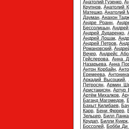
Анатолий Гузенко
,
А
Крупнов
,
Анатолий К
Матешко
,
Анатолий 
Дауман
,
Анахон Тад
Андре Роанн
,
Андр
Бессолицын
,
Андрей
Андрей Дударенко
,
Андрей Лошак
,
Андр
Андрей Петров
,
Анд
Романовский
,
Андре
Вечер
,
Андрейс Або
Гейслерова
,
Анна Д
Назарьева
,
Анна По
Антон Корбайн
,
Ант
Еремеева
,
Антонина
Аркадий Высоцкий
,
Петросян
,
Армин Ш
Аристакисян
,
Артур 
Артём Михалков
,
Ар
Баганд Магомедов
,
Б
Бахыт Килибаев
,
Бач
Карр
,
Бени Фюрер
,
Зельцер
,
Билл Ланка
Крудап
,
Билли Куирк
Боссолей
,
Бобби Ди