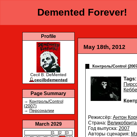
Demented Forever!
Profile
May 18th, 2012
Контроль/Control (200
Cecil B. DeMented
Tags:
cecilbdemented
Пирс
Кеббе
Page Summary
Контр
→
Контроль/Control
(2007)
→
Персоналии
Режиссёр:
Антон Кор
Страна:
Великобрита
March 2029
Год выпуска:
2007
1
2
3
Авторы сценария:
Мэ