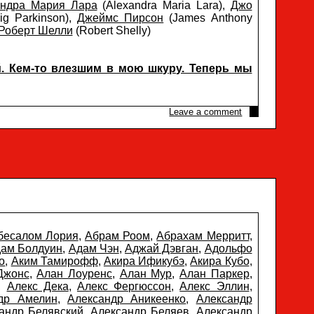
андра Мария Лара
(Alexandra Maria Lara),
Джо
ig Parkinson),
Джеймс Пирсон
(James Anthony
Роберт Шелли
(Robert Shelly)
й. Кем-то влезшим в мою шкуру. Теперь мы
Leave a comment
бесалом Лория
,
Абрам Роом
,
Абрахам Мерритт
,
ам Болдуин
,
Адам Чэн
,
Аджай Дэвган
,
Адольфо
о
,
Аким Тамирофф
,
Акира Ификубэ
,
Акира Кубо
,
Джонс
,
Алан Лоуренс
,
Алан Мур
,
Алан Паркер
,
,
Алекс Дека
,
Алекс Фергюссон
,
Алекс Эллин
,
др Амелин
,
Александр Аникеенко
,
Александр
андр Белявский
,
Александр Беляев
,
Александр