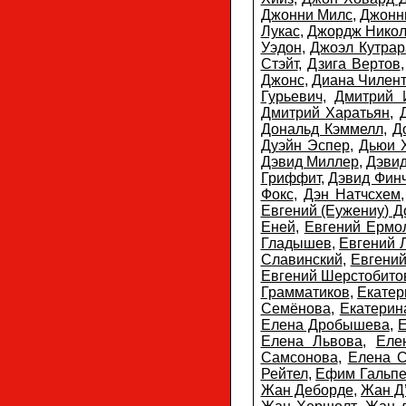
Джонни Милс
,
Джонн
Лукас
,
Джордж Нико
Уэдон
,
Джоэл Кутрар
Стэйт
,
Дзига Вертов
Джонс
,
Диана Чилен
Гурьевич
,
Дмитрий 
Дмитрий Харатьян
,
Дональд Кэммелл
,
Д
Дуэйн Эспер
,
Дьюи 
Дэвид Миллер
,
Дэви
Гриффит
,
Дэвид Фин
Фокс
,
Дэн Натчсхем
Евгений (Еужениу) Д
Еней
,
Евгений Ермо
Гладышев
,
Евгений 
Славинский
,
Евгений
Евгений Шерстобито
Грамматиков
,
Екатер
Семёнова
,
Екатерин
Елена Дробышева
,
Елена Львова
,
Еле
Самсонова
,
Елена С
Рейтел
,
Ефим Гальп
Жан Деборде
,
Жан Д