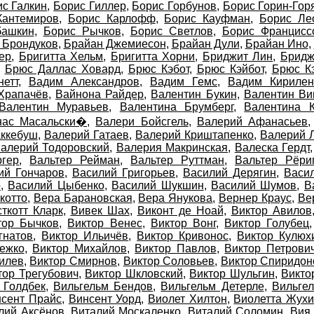
с Галкин
,
Борис Гиллер
,
Борис Горбунов
,
Борис Горин-Гор
Кантемиров
,
Борис Карлофф
,
Борис Кауфман
,
Борис Ле
башкин
,
Борис Рычков
,
Борис Светлов
,
Борис Францисс
 Брондуков
,
Брайан Джемиесон
,
Брайан Дули
,
Брайан Ино
,
ер
,
Бригитта Хельм
,
Бригитта Хорни
,
Бриджит Лин
,
Бридж
,
Брюс Даллас Ховард
,
Брюс Кэбот
,
Брюс Кэйбот
,
Брюс К
нетт
,
Вадим Александров
,
Вадим Гемс
,
Вадим Кирилен
Храпачёв
,
Вайнона Райдер
,
Валентин Букин
,
Валентин Ви
Валентин Муравьев
,
Валентина Брумберг
,
Валентина К
нас Масальски�
,
Валери Бойсгель
,
Валерий Афанасьев
аккебуш
,
Валерий Гатаев
,
Валерий Криштапенко
,
Валерий 
алерий Тодоровский
,
Валерия Макринская
,
Валеска Гердт
ргер
,
Вальтер Рейман
,
Вальтер Руттман
,
Вальтер Рёри
ий Гончаров
,
Василий Григорьев
,
Василий Дерягин
,
Васи
о
,
Василий Цыбенко
,
Василий Шукшин
,
Василий Шумов
,
В
котто
,
Вера Барановская
,
Вера Янукова
,
Вернер Краус
,
Ве
ткотт Кларк
,
Вивек Шах
,
Виконт де Ноай
,
Виктор Авилов
тор Бычков
,
Виктор Венес
,
Виктор Вонг
,
Виктор Голубец
гнатов
,
Виктор Ильичёв
,
Виктор Кривонос
,
Виктор Кулюх
ежко
,
Виктор Михайлов
,
Виктор Павлов
,
Виктор Петрови
илев
,
Виктор Смирнов
,
Виктор Соловьев
,
Виктор Спиридон
тор Трегубович
,
Виктор Шкловский
,
Виктор Шульгин
,
Викто
 Голдбек
,
Вильгельм Бендов
,
Вильгельм Детерле
,
Вильге
сент Прайс
,
Винсент Уорд
,
Виолет Хилтон
,
Виолетта Жух
лий Аксёнов
,
Виталий Москаленко
,
Виталий Соломин
,
Вия