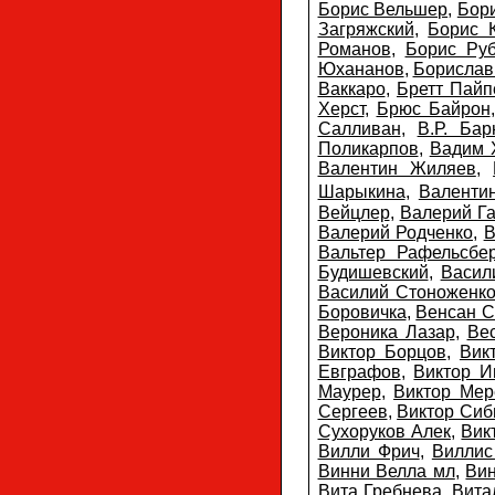
Борис Вельшер
,
Бори
Загряжский
,
Борис 
Романов
,
Борис Ру
Юхананов
,
Борислав
Ваккаро
,
Бретт Пайп
Херст
,
Брюс Байрон
Салливан
,
В.Р. Бар
Поликарпов
,
Вадим 
Валентин Жиляев
,
Шарыкина
,
Валенти
Вейцлер
,
Валерий Г
Валерий Родченко
,
В
Вальтер Рафельсбе
Будишевский
,
Васил
Василий Стоноженк
Боровичка
,
Венсан С
Вероника Лазар
,
Вес
Виктор Борцов
,
Вик
Евграфов
,
Виктор И
Маурер
,
Виктор Мер
Сергеев
,
Виктор Сиб
Сухоруков Алек
,
Вик
Вилли Фрич
,
Виллис
Винни Велла мл
,
Вин
Вита Гребнева
,
Вита