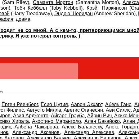
(Sam Riley),
Саманта Мортон
(Samantha Morton),
Алекс
rson),
Тоби Кеббелл
(Toby Kebbell),
Крэйг Паркинсон
(Cra
эвэй
(Harry Treadaway),
Эндрю Шеридан
(Andrew Sheridan),
рафия
,
драма
ходит не со мной. А с кем-то, притворяющимся мно
рику. Я уже потерял контроль.
)
pm
,
Ёрген Реенберг
,
Ёсио Цутия
,
Аарон Экхарт
,
Абель Ганс
,
А
уст Филипс
,
Августо Милла
,
Аветис Оганесян
,
Ави Силлс
,
Ад
иров
,
Азия Ардженто
,
Айгарс Грауба
,
Айрин Рич
,
Акико Мон
хико Хирата
,
Акостино Маранголо
,
Алан Бакайоко
,
Алан 
юдик
,
Албена Чакырова
,
Алекс Баланеску
,
Алекс Гордон
нок
,
Александр Аксенов
,
Александр Алексеев
,
Алексан
р Антонов
,
Александр Балуев
,
Александр Баширов
,
Алекс