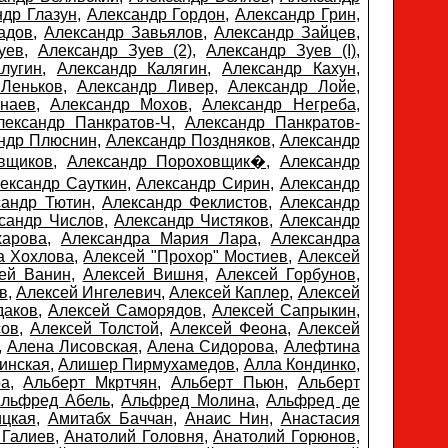
ндр Глазун
,
Александр Гордон
,
Александр Грин
,
адов
,
Александр Завьялов
,
Александр Зайцев
,
уев
,
Александр Зуев (2)
,
Александр Зуев (I)
,
лугин
,
Александр Калягин
,
Александр Кахун
,
Леньков
,
Александр Ливер
,
Александр Лойе
,
наев
,
Александр Мохов
,
Александр Негреба
,
лександр Панкратов-Ч
,
Александр Панкратов-
ндр Плюснин
,
Александр Поздняков
,
Александр
вщиков
,
Александр Пороховщик�
,
Александр
ександр Сауткин
,
Александр Сирин
,
Александр
сандр Тютин
,
Александр Феклистов
,
Александр
сандр Числов
,
Александр Чистяков
,
Александр
харова
,
Александра Мария Лара
,
Александра
а Хохлова
,
Алексей "Прохор" Мостиев
,
Алексей
ей Ванин
,
Алексей Вишня
,
Алексей Горбунов
,
в
,
Алексей Ингелевич
,
Алексей Каплер
,
Алексей
даков
,
Алексей Саморядов
,
Алексей Сапрыкин
,
сов
,
Алексей Толстой
,
Алексей Феона
,
Алексей
,
Алена Лисовская
,
Алена Сидорова
,
Алефтина
инская
,
Алишер Пирмухамедов
,
Алла Кондинко
,
ра
,
Альберт Мкртчян
,
Альберт Пьюн
,
Альберт
льфред Абель
,
Альфред Молина
,
Альфред де
цкая
,
Амитабх Баччан
,
Анаис Нин
,
Анастасия
 Галиев
,
Анатолий Головня
,
Анатолий Горюнов
,