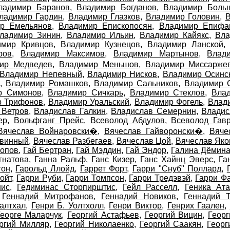
ладимир Баранов
,
Владимир Богданов
,
Владимир Боль
ладимир Гардин
,
Владимир Глазков
,
Владимир Головин
,
В
р Емельянов
,
Владимир Епископосян
,
Владимир Епифа
ладимир Зинин
,
Владимир Ильин
,
Владимир Кайякс
,
Вла
имир Кривцов
,
Владимир Кузнецов
,
Владимир Ланской
ров
,
Владимир Максимов
,
Владимир Мартынов
,
Влад
ир Медведев
,
Владимир Меньшов
,
Владимир Миссарже
Владимир Непевный
,
Владимир Нисков
,
Владимир Осинс
,
Владимир Ромашков
,
Владимир Сальников
,
Владимир С
р Симонов
,
Владимир Сичкарь
,
Владимир Стеклов
,
Вла
р Трифонов
,
Владимир Уральский
,
Владимир Фогель
,
Влад
 Ветров
,
Владислав Галкин
,
Владислав Семернин
,
Владис
ер
,
Вольфганг Прейс
,
Всеволод Абдулов
,
Всеволод Гав
Вячеслав Войнаровски�
,
Вячеслав Гайворонски�
,
Вяче
евинный
,
Вячеслав Разбегаев
,
Вячеслав Цой
,
Вячеслав Яко
Попов
,
Гай Бертран
,
Гай Мэддин
,
Гай Эндор
,
Галина Дёмин
гнатова
,
Ганна Ральф
,
Ганс Кизер
,
Ганс Хайнц Эверс
,
Га
тон
,
Гарольд Ллойд
,
Гаррет Форт
,
Гарри "Снуб" Поллард
,
ойт
,
Гарри Руби
,
Гарри Томпсон
,
Гарри Тредэвэй
,
Гарри Ф
нис
,
Гедиминас Сторпирштис
,
Гейл Расселл
,
Геника Ата
,
Геннадий Митрофанов
,
Геннадий Новиков
,
Геннадий Т
алтхал
,
Генри Б. Уолтхолл
,
Генри Виктор
,
Генрих Гаален
,
Георге Маларчук
,
Георгий Астафьев
,
Георгий Вицин
,
Георг
ргий Милляр
,
Георгий Николаенко
,
Георгий Саакян
,
Георг