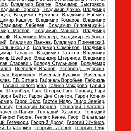
шов
,
Владимир Брагин
,
Владимир Быстряков
,
ладимир Горохов
,
Владимир Дахно
,
Владимир
нцев
,
Владимир Ермилов
,
Владимир Ерёмин
,
димир Кашпур
,
Владимир Комаров
,
Владимир
,
Владимир Лебедев
,
Владимир Липовецкий-К
,
имир Маслов
,
Владимир Машков
,
Владимир
вск�
,
Владимир Мюллер
,
Владимир Набоков
,
кий
,
Владимир Панжев
,
Владимир Пинчевский
,
альников (II)
,
Владимир Самойлов
,
Владимир
димир Талашко
,
Владимир Татосов
,
Владимир
имир Швейцер
,
Владимир Штерянов
,
Владимир
лав Старевич
,
Володя Стульников
,
Вольдемар
рилов
,
Всеволод Иванов
,
Всеволод Пудовкин
,
слав Кириличев
,
Вячеслав Кулаков
,
Вячеслав
влев
,
Г.В. Битцер
,
Габриель Воробьев
,
Габриэль
а
,
Галина Золотарева
,
Галина Макарова
,
Галина
нс Штернберг
,
Ганс Штюрм
,
Ганс Яновиц
,
Гари
Гарри Бейтс
,
Гарри Дин Стэнтон
,
Гарри Конник
армер
,
Гарри Эрлс
,
Гастон Модо
,
Гвидо Зеебер
,
насиу
,
Геннадий Вернов
,
Геннадий Глаголев
,
каченко-Папиж
,
Геннадий Хазанов
,
Геннадий
Генрих Георге
,
Генрих Кенне
,
Георг Вильгельм
ий Гегечкори
,
Георгий Дрозд
,
Георгий Жжёнов
,
ий Тараторкин
,
Георгий Татонов
,
Георгий Тейх
,