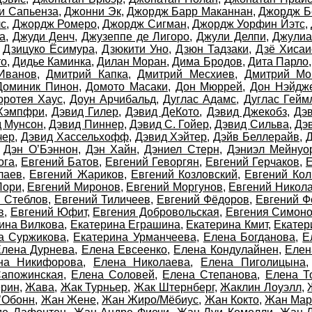
и Сапьенза
,
Джонни Эк
,
Джордж Барр Маканнан
,
Джордж Б
лс
,
Джордж Ромеро
,
Джордж Сигман
,
Джордж Уорфин Йэтс
,
а
,
Джуди Денч
,
Джузеппе де Лигоро
,
Джули Делпи
,
Джулиа
,
Дзицуко Ёсимура
,
Дзюкити Уно
,
Дзюн Тадзаки
,
Дзё Хисаи
то
,
Дидье Каминка
,
Дилан Моран
,
Дима Бродов
,
Дита Парло
Иванов
,
Дмитрий Капка
,
Дмитрий Месхиев
,
Дмитрий Мо
Доминик Пинон
,
Домото Масаки
,
Дон Мюррей
,
Дон Нэйдж
оротея Хаус
,
Доун Арчибальд
,
Дуглас Адамс
,
Дуглас Гейм
Хэмпфри
,
Дэвид Гилер
,
Дэвид ДеКото
,
Дэвид Джекобз
,
Дэ
д Мунсон
,
Дэвид Пиннер
,
Дэвид С. Гойер
,
Дэвид Сильва
,
Дэв
чер
,
Дэвид Хассельхофф
,
Дэвид Хэйтер
,
Дэйв Беллерайв
,
Д
,
Дэн О’Бэннон
,
Дэн Хайн
,
Дэниел Стерн
,
Дэниэл Мейнуо
ога
,
Евгений Батов
,
Евгений Геворгян
,
Евгений Герчаков
,
Е
лаев
,
Евгений Жариков
,
Евгений Козловский
,
Евгений Ко
Лори
,
Евгений Миронов
,
Евгений Моргунов
,
Евгений Никол
 Стеблов
,
Евгений Тиличеев
,
Евгений Фёдоров
,
Евгений Ф
в
,
Евгений Юфит
,
Евгения Добровольская
,
Евгения Симон
ина Вилкова
,
Екатерина Еграшина
,
Екатерина Кмит
,
Екатер
а Суржикова
,
Екатерина Урманчеева
,
Елена Богданова
,
Е
Елена Дурнева
,
Елена Евсеенко
,
Елена Кондулайнен
,
Елен
на Никифорова
,
Елена Николаева
,
Елена Пиголицына
апожинская
,
Елена Соловей
,
Елена Степанова
,
Елена Т
ерин
,
Жава
,
Жак Турньер
,
Жак Штернберг
,
Жаклин Лоуэлл
,
’Обонн
,
Жан Жене
,
Жан Жиро/Мёбиус
,
Жан Кокто
,
Жан Мар