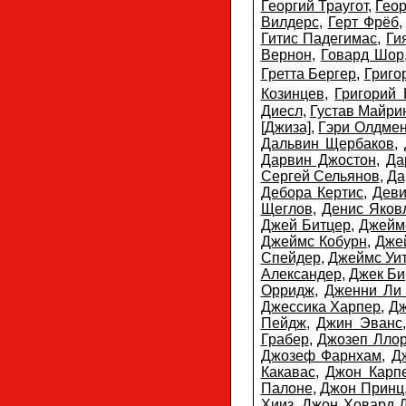
Георгий Траугот
,
Геор
Вилдерс
,
Герт Фрёб
Гитис Падегимас
,
Ги
Вернон
,
Говард Шор
Гретта Бергер
,
Григо
Козинцев
,
Григорий
Диесл
,
Густав Майри
[Джиза]
,
Гэри Олдме
Дальвин Щербаков
,
Дарвин Джостон
,
Да
Сергей Сельянов
,
Да
Дебора Кертис
,
Деви
Щеглов
,
Денис Яков
Джей Битцер
,
Джейм
Джеймс Кобурн
,
Дже
Спейдер
,
Джеймс Уи
Александер
,
Джек Би
Орридж
,
Дженни Ли
Джессика Харпер
,
Д
Пейдж
,
Джин Эванс
Грабер
,
Джозеп Ллор
Джозеф Фарнхам
,
Д
Какавас
,
Джон Карп
Палоне
,
Джон Принц
Хииз
,
Джон Ховард 