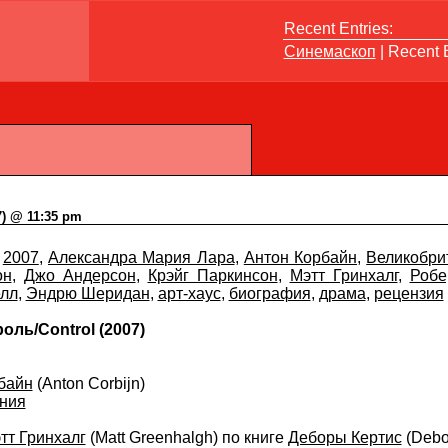
Recent Entries:
Синемаскоп
| Recent E
7) @ 11:35 pm
2007
,
Александра Мария Лара
,
Антон Корбайн
,
Великобри
он
,
Джо Андерсон
,
Крэйг Паркинсон
,
Мэтт Гринхалг
,
Робе
лл
,
Эндрю Шеридан
,
арт-хаус
,
биография
,
драма
,
рецензия
оль/Control (2007)
байн
(Anton Corbijn)
ния
тт Гринхалг
(Matt Greenhalgh) по книге
Деборы Кертис
(Debor