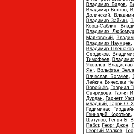
Владимир Бадов
,
В
Владимир Волков
,
В
Долинский
,
Владими
Владимир Зайкин
,
В
Корш-Саблин
,
Влад
Владимир Любомуд
Маяковский
,
Владим
Владимир Наумцев
,
Владимир Плешаков
Сердюков
,
Владими
Тимофеев
,
Владими
Яковлев
,
Владислав
Янг
,
Вольфган Зелл
Вячеслав Богачёв
,
Лейкин
,
Вячеслав Н
Воробьёв
,
Гавриил 
Свиридова
,
Галия И
Дурдан
,
Гарнетт Уэс
младший
,
Гарри О. Х
Гедиминас Гирдвай
Геннадий Коротков
Шатунов
,
Генри Б. В
Пабст
,
Георг Джон
,
Георгий Малков
,
Гео