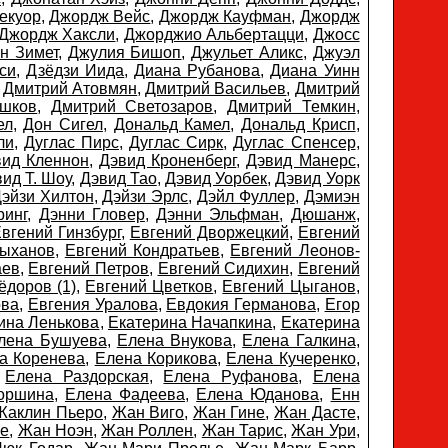
екуор
,
Джордж Вейс
,
Джордж Кауфман
,
Джордж
Джордж Хаксли
,
Джорджио Альбертацци
,
Джосс
н Зимет
,
Джулия Бишоп
,
Джульет Аликс
,
Джуэл
си
,
Дзёдзи Иида
,
Диана Рубанова
,
Диана Уинн
,
Дмитрий Атовмян
,
Дмитрий Васильев
,
Дмитрий
шков
,
Дмитрий Светозаров
,
Дмитрий Темкин
,
ел
,
Дон Сигел
,
Дональд Камел
,
Дональд Крисп
,
ли
,
Дуглас Пирс
,
Дуглас Сирк
,
Дуглас Спенсер
,
вид Кленнон
,
Дэвид Кроненберг
,
Дэвид Манерс
,
ид Т. Шоу
,
Дэвид Тао
,
Дэвид Уорбек
,
Дэвид Уорк
эйзи Хилтон
,
Дэйзи Эрлс
,
Дэйл Фуллер
,
Дэмиэн
ринг
,
Дэнни Гловер
,
Дэнни Эльфман
,
Дюшанж
,
вгений Гинзбург
,
Евгений Дворжецкий
,
Евгений
лыханов
,
Евгений Кондратьев
,
Евгений Леонов-
аев
,
Евгений Петров
,
Евгений Сидихин
,
Евгений
ёдоров (1)
,
Евгений Цветков
,
Евгений Цыганов
,
ова
,
Евгения Уралова
,
Евдокия Германова
,
Егор
ина Ленькова
,
Екатерина Начапкина
,
Екатерина
лена Бушуева
,
Елена Внукова
,
Елена Галкина
,
а Коренева
,
Елена Корикова
,
Елена Кучеренко
,
,
Елена Раздорская
,
Елена Руфанова
,
Елена
оршина
,
Елена Фадеева
,
Елена Юданова
,
Енн
Жаклин Пьеро
,
Жан Виго
,
Жан Гине
,
Жан Дасте
,
е
,
Жан Ноэн
,
Жан Роллен
,
Жан Тарис
,
Жан Ури
,