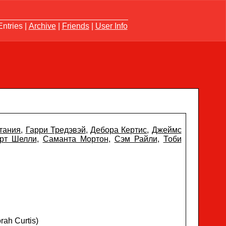
ntries |
Archive
|
Friends
|
User Info
тания
,
Гарри Тредэвэй
,
Дебора Кертис
,
Джеймс
рт Шелли
,
Саманта Мортон
,
Сэм Райли
,
Тоби
ah Curtis)