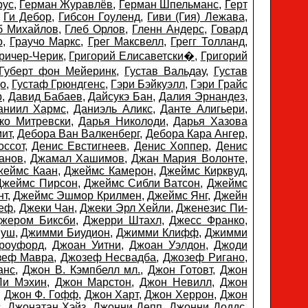
рус
,
Герман Журавлёв
,
Герман Шпельманс
,
Герт
,
Ги Дебор
,
Гибсон Гоуленд
,
Гиви (Гия) Лежава
,
б Михайлов
,
Глеб Орлов
,
Гленн Андерс
,
Говард
о
,
Граучо Маркс
,
Грег Максвелл
,
Грегг Толланд
,
Гричер-Черик
,
Григорий Елисаветски�
,
Григорий
Губерт фон Мейеринк
,
Густав Вальдау
,
Густав
до
,
Густаф Грюндгенс
,
Гэри Бэйкуэлл
,
Гэри Грайс
р
,
Давид Бабаев
,
Дайсукэ Бан
,
Далия Эрнандез
,
аниил Хармс
,
Даниэль Аликс
,
Данте Алигьери
,
ко Митревски
,
Дарья Николоди
,
Дарья Хазова
мит
,
Дебора Ван Валкенберг
,
Дебора Кара Ангер
,
оссот
,
Денис Евстигнеев
,
Денис Хоппер
,
Денис
анов
,
Джамал Хашимов
,
Джан Мария Волонте
,
жеймс Каан
,
Джеймс Камерон
,
Джеймс Кирквуд
,
Джеймс Пирсон
,
Джеймс Сибли Ватсон
,
Джеймс
нт
,
Джеймс Эшмор Крилмен
,
Джеймс Янг
,
Джейн
зеф
,
Джеки Чан
,
Джеки Эрл Хейли
,
Дженезис Пи-
жером Биксби
,
Джерри Штахл
,
Джесс Франко
,
муш
,
Джимми Биудион
,
Джимми Клифф
,
Джимми
роуфорд
,
Джоан Уитни
,
Джоан Уэлдон
,
Джоди
зеф Мавра
,
Джозеф Несвадба
,
Джозеф Ригано
,
анс
,
Джон В. Кэмпбелл мл.
,
Джон Готовт
,
Джон
Ли Мэхин
,
Джон Марстон
,
Джон Невилл
,
Джон
,
Джон Ф. Гофф
,
Джон Харт
,
Джон Херрон
,
Джон
с
,
Джонатан Хэйз
,
Джонни Депп
,
Джонни Доддс
,