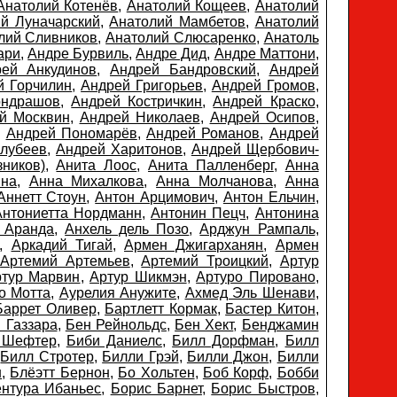
Анатолий Котенёв
,
Анатолий Кощеев
,
Анатолий
й Луначарский
,
Анатолий Мамбетов
,
Анатолий
лий Сливников
,
Анатолий Слюсаренко
,
Анатоль
ари
,
Андре Бурвиль
,
Андре Дид
,
Андре Маттони
,
ей Анкудинов
,
Андрей Бандровский
,
Андрей
й Горчилин
,
Андрей Григорьев
,
Андрей Громов
,
ондрашов
,
Андрей Костричкин
,
Андрей Краско
,
й Москвин
,
Андрей Николаев
,
Андрей Осипов
,
,
Андрей Пономарёв
,
Андрей Романов
,
Андрей
олубеев
,
Андрей Харитонов
,
Андрей Щербович-
ников)
,
Анита Лоос
,
Анита Палленберг
,
Анна
ина
,
Анна Михалкова
,
Анна Молчанова
,
Анна
Аннетт Стоун
,
Антон Арцимович
,
Антон Ельчин
,
Антониетта Нордманн
,
Антонин Пецч
,
Антонина
 Аранда
,
Анхель дель Позо
,
Арджун Рампаль
,
,
Аркадий Тигай
,
Армен Джигарханян
,
Армен
,
Артемий Артемьев
,
Артемий Троицкий
,
Артур
ртур Марвин
,
Артур Шикмэн
,
Артуро Пировано
,
о Мотта
,
Аурелия Анужите
,
Ахмед Эль Шенави
,
Баррет Оливер
,
Бартлетт Кормак
,
Бастер Китон
,
 Газзара
,
Бен Рейнольдс
,
Бен Хект
,
Бенджамин
 Шефтер
,
Биби Даниелс
,
Билл Дорфман
,
Билл
,
Билл Стротер
,
Билли Грэй
,
Билли Джон
,
Билли
н
,
Блёэтт Бернон
,
Бо Хольтен
,
Боб Корф
,
Бобби
нтура Ибаньес
,
Борис Барнет
,
Борис Быстров
,