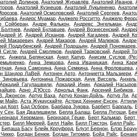
натолий Долинов
,
Анатолий Журавлёв
,
Анатолий Иванов
,
торов
,
Анатолий Кузнецов
,
Анатолий Лукьяненко
,
Анатоли
Морозов
,
Анатолий Осмоловский
,
Анатолий Сергеев
,
Анато
жибаева
,
Андерс Муамар
,
Анджело Росситто
,
Анджело Ферр
е Сойберан
,
Андре Фалькон
,
Андревс Энгельман
,
Андр
 Болтнев
,
Андрей Булавцев
,
Андрей Вознесенский
,
Андре
Андрей И
,
Андрей Исканов
,
Андрей Кагадеев
,
Андрей К
ей Макаревич
,
Андрей Макаров
,
Андрей Малюков
,
Андре
рей Поддубенский
,
Андрей Подошьян
,
Андрей Пономарев
й Сигле
,
Андрей Смоляков
,
Андрей Тарковский
,
Андрей Т
лс
,
Анжела Белянская
,
Анил Капур
,
Анисим Суслов (Рез
емьяненко
,
Анна Земцова
,
Анна Иваницкая
,
Анна Кар
ртная
,
Анна Самохина
,
Анна Семкина
,
Анна Фроловцева
,
он Шандор ЛаВей
,
Антонен Арто
,
Антониетта Мальзиери
,
 Зиновьева
,
Антонина Пожарская
,
Анук Виссель
,
Анхель
Аркадий Гагулашвили
,
Аркадий Инин
,
Аркадий Насыров
вайцер
,
Арно Д’Юссо
,
Арнольд Фанк
,
Арсений Бибиков
В. Джонсон
,
Артур Ваха
,
Артур Конан-Дойль
,
Артур Ли
,
А
чи Майо
,
Аста Жукаускайте
,
Астрид Хеннинг-Енсен
,
Аттили
ад Корт
,
Бад Осборн
,
Барбара Зукова
,
Барбетт
,
Барраль
,
у Сен
,
Бая Двалишвили
,
Белла Балаш
,
Белла Лугоши
,
Бен
Бернард Херрманн
,
Бернхард Гёцке
,
Берт Кальмар
,
Берт
стер
,
Билл Мюррей
,
Билл Найи
,
Билл Пэкстон
,
Билл Райс
,
Бипаша Басу
,
Блейк Кроуфорд
,
Блуэт Бернон
,
Блэр Брау
 Чикко
,
Богдан Бенюк
,
Богдан Титомир
,
Бойд Райс
,
Бонаве