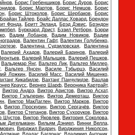
яйнов
,
Борис Гребенщиков
,
Борис Дуров
,
Борис
онидов
,
Борис Мартов
,
Борис Немцов
,
Борис
он
,
Борис Штоколов
,
Борис Щербаков
,
Борис
Брайан Тайлер
,
Брайс Даллас Ховард
,
Брендон
ит Фонда
,
Бритт Экланд
,
Брэд Дэвис
,
Брэндон
эмпбел
,
Буркхард Дрист
,
Бэзил Ретборн
,
Бэрри
ко
,
Вадим Лобанов
,
Вадим Новиков
,
Вадим
ноградов
,
Валентин Гафт
,
Валентин Голубенко
,
ортезе
,
Валентина Судзиловская
,
Валентина
,
Валерий Ахадов
,
Валерий Баринов
,
Валерий
Леонтьев
,
Валерий Малышев
,
Валерий Пешков
,
,
Вальдемар Янг
,
Вальтер Лик
,
Вальтер Миллер
,
г
,
Вальтер Янсен
,
Василе Тэбырцэ
,
Василий
лий Ложкин
,
Василий Масс
,
Василий Мищенко
,
ахтанг Кикабидзе
,
Вахтанг Панчулидзе
,
Вацлав
рнер Краусс
,
Вернер Шарф
,
Вероника Картрайт
,
,
Виктор Андрэ
,
Виктор Аристов
,
Виктор Асхат
,
,
Виктор Гэльперин
,
Виктор Демерташ
,
Виктор
ин
,
Виктор МакЛаглен
,
Виктор Марков
,
Виктор
ч
,
Виктор Проскурин
,
Виктор Сергачёв
,
Виктор
ов
,
Виктор Степанов
,
Виктор Сухоруков
,
Виктор
р Шустов
,
Виктор Яковлев
,
Виктория Соколова
,
льм Дигельманн
,
Вильям Дэниел
,
Винни Велла
,
имович
,
Вирджил Видрич
,
Вирджиния Николсон
,
 Артмане
,
Владас Багдонас
,
Владимир Антоник
,