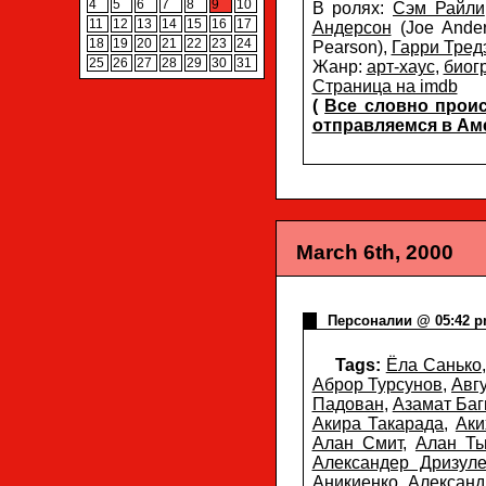
4
5
6
7
8
9
10
В ролях:
Сэм Райли
11
12
13
14
15
16
17
Андерсон
(Joe Ande
18
19
20
21
22
23
24
Pearson),
Гарри Тред
25
26
27
28
29
30
31
Жанр:
арт-хаус
,
биог
Страница на imdb
(
Все словно проис
отправляемся в Аме
March 6th, 2000
Персоналии @ 05:42 
Tags:
Ёла Санько
Аброр Турсунов
,
Авг
Падован
,
Азамат Баг
Акира Такарада
,
Аки
Алан Смит
,
Алан Ть
Александер Дризуле
Аникиенко
,
Александ