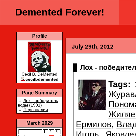
Demented Forever!
Profile
July 29th, 2012
Лох - победител
Cecil B. DeMented
cecilbdemented
Tags:
Журав
Page Summary
→
Лох - победитель
Поном
воды (1991)
→
Персоналии
Жиляе
Ермилов
,
Вла
March 2029
Игорь Яковле
1
2
3