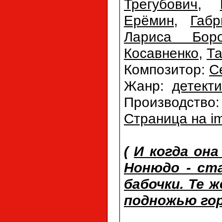
Трегубович
,
Ерёмин
,
Габ
Лариса Боро
Косавненко
,
Та
Композитор:
С
Жанр:
детект
Производство
Страница на i
(
И когда она
Нонюдо - ст
бабочки. Те 
подножью гор