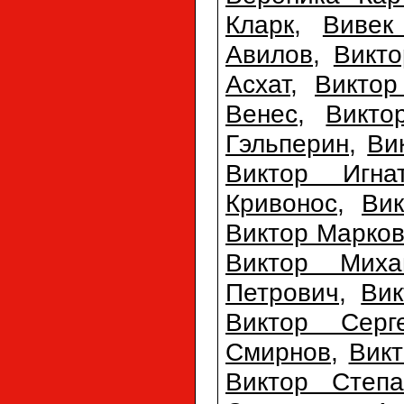
Кларк
,
Вивек
Авилов
,
Викто
Асхат
,
Виктор
Венес
,
Викто
Гэльперин
,
Ви
Виктор Игна
Кривонос
,
Ви
Виктор Марко
Виктор Миха
Петрович
,
Вик
Виктор Серг
Смирнов
,
Вик
Виктор Степа