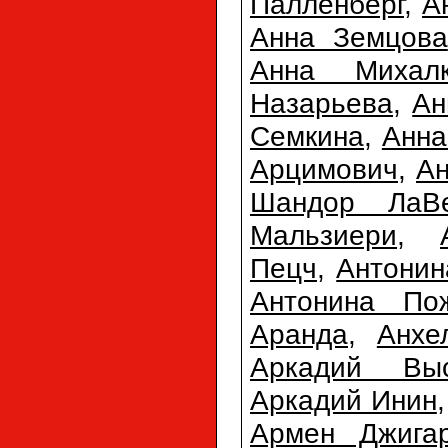
Палленберг
,
А
Анна Земцова
Анна Михалк
Назарьева
,
Ан
Семкина
,
Анна
Арцимович
,
Ан
Шандор ЛаВ
Мальзиери
,
Пецч
,
Антонин
Антонина По
Аранда
,
Анхе
Аркадий Выс
Аркадий Инин
Армен Джигар