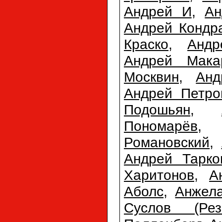
Андрей И
,
Ан
Андрей Кондр
Краско
,
Анд
Андрей Мака
Москвин
,
Анд
Андрей Петро
Подошьян
,
Пономарёв
Романовский
,
Андрей Тарко
Харитонов
,
А
Аболс
,
Анжел
Суслов (Резн