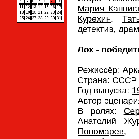
4
5
6
7
8
9
10
Мария Капнис
11
12
13
14
15
16
17
18
19
20
21
22
23
24
Курёхин
,
Тат
25
26
27
28
29
30
31
детектив
,
дра
Лох - победит
Режиссёр:
Арк
Страна:
СССР
Год выпуска:
1
Автор сценари
В ролях:
Сер
Анатолий Жу
Пономарев