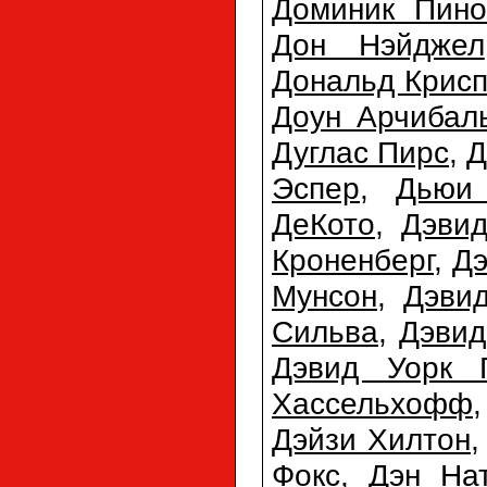
Доминик Пино
Дон Нэйджел
Дональд Крис
Доун Арчибал
Дуглас Пирс
,
Д
Эспер
,
Дьюи
ДеКото
,
Дэви
Кроненберг
,
Дэ
Мунсон
,
Дэви
Сильва
,
Дэвид
Дэвид Уорк 
Хассельхофф
Дэйзи Хилтон
Фокс
,
Дэн На