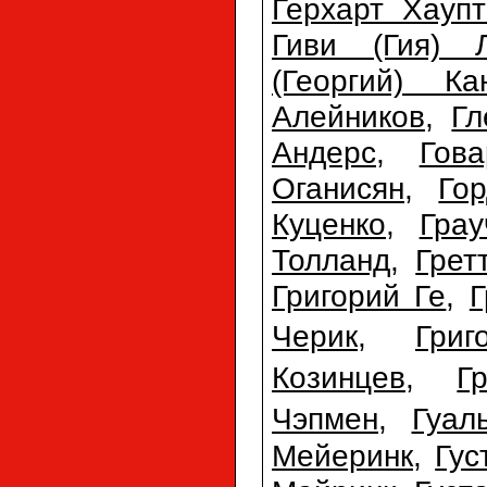
Герхарт Хауп
Гиви (Гия) 
(Георгий) Ка
Алейников
,
Гл
Андерс
,
Гов
Оганисян
,
Го
Куценко
,
Гра
Толланд
,
Грет
Григорий Ге
,
Г
Черик
,
Гри
Козинцев
,
Г
Чэпмен
,
Гуал
Мейеринк
,
Гус