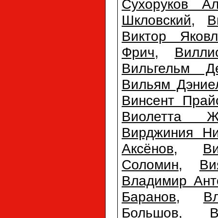
Сухоруков Ал
Шкловский
,
В
Виктор Яковл
Фрич
,
Вилли
Вильгельм Д
Вильям Дэние
Винсент Прай
Виолетта Ж
Вирджиния Ни
Аксёнов
,
В
Соломин
,
Ви
Владимир Ант
Баранов
,
В
Большов
,