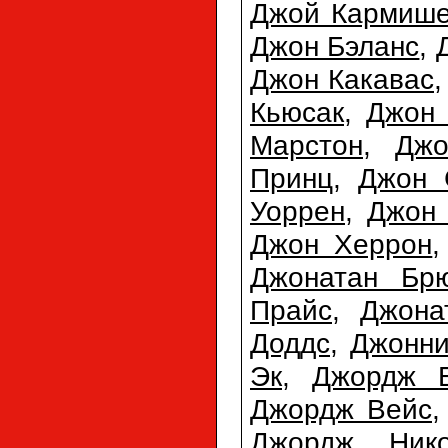
Джой Кармиш
Джон Бэланс
,
Джон Какавас
Кьюсак
,
Джон 
Марстон
,
Джо
Принц
,
Джон 
Уоррен
,
Джон
Джон Херрон
Джонатан Бр
Прайс
,
Джона
Доддс
,
Джонн
Эк
,
Джордж 
Джордж Вейс
Джордж Нико