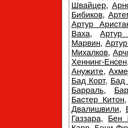
Швайцер
,
Арн
Бибиков
,
Арте
Артур Ариста
Ваха
,
Артур 
Марвин
,
Арту
Михалков
,
Арч
Хеннинг-Енсен
Анужите
,
Ахме
Бад Корт
,
Бад
Барраль
,
Ба
Бастер Китон
Двалишвили
,
Газзара
,
Бен 
Карр
,
Бени Фю