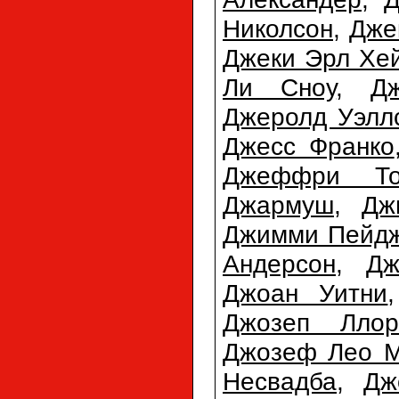
Николсон
,
Дже
Джеки Эрл Хе
Ли Сноу
,
Д
Джеролд Уэлл
Джесс Франко
Джеффри То
Джармуш
,
Дж
Джимми Пейд
Андерсон
,
Дж
Джоан Уитни
Джозеп Ллор
Джозеф Лео М
Несвадба
,
Дж