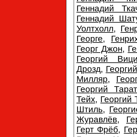
Геннадий Тка
Геннадий Шат
Уолтхолл
,
Ген
Георге
,
Генри
Георг Джон
,
Ге
Георгий Виц
Дрозд
,
Георги
Милляр
,
Геор
Георгий Тарат
Тейх
,
Георгий 
Штиль
,
Георг
Журавлёв
,
Ге
Герт Фрёб
,
Ге