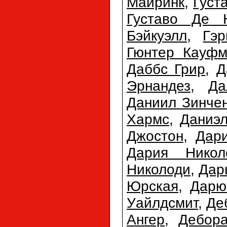
Майринк
,
Густ
Густаво Де 
Бэйкуэлл
,
Гэр
Гюнтер Кауфм
Даббс Грир
,
Д
Эрнандез
,
Да
Даниил Зинче
Хармс
,
Даниэл
Джостон
,
Дар
Дария Никол
Николоди
,
Дар
Юрская
,
Дарю
Уайлдсмит
,
Де
Ангер
,
Дебора