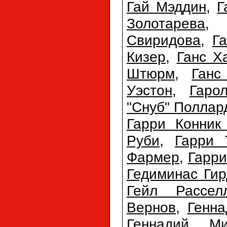
Гай Мэддин
,
Г
Золотарева
Свиридова
,
Г
Кизер
,
Ганс Х
Штюрм
,
Ганс
Уэстон
,
Гаро
"Снуб" Поллар
Гарри Конник
Руби
,
Гарри 
Фармер
,
Гарри
Гедиминас Гир
Гейл Рассел
Вернов
,
Генна
Геннадий Ми