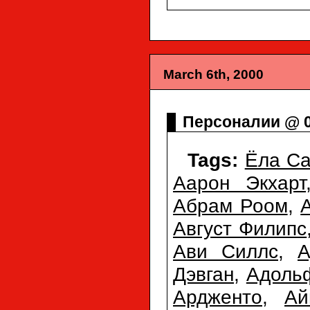
March 6th, 2000
Персоналии @ 0
Tags:
Ёла Са
Аарон Экхарт
Абрам Роом
,
Август Филипс
Ави Силлс
,
А
Дэвган
,
Адоль
Ардженто
,
Ай