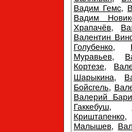
Вадим Гемс
,
Вадим Новик
Храпачёв
,
Ва
Валентин Вин
Голубенко
,
Муравьев
,
В
Кортезе
,
Вал
Шарыкина
,
В
Бойсгель
,
Вал
Валерий Бари
Гаккебуш
,
Криштапенко
Малышев
,
Ва