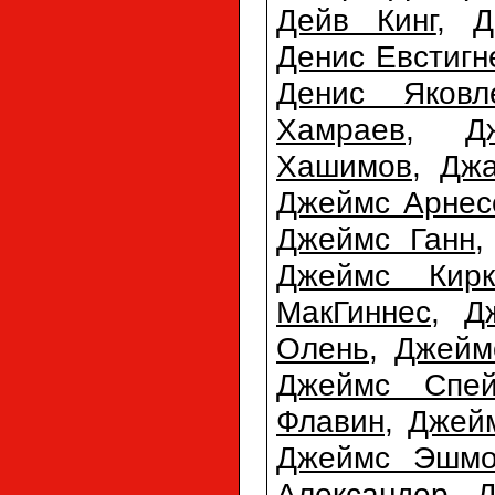
Дейв Кинг
,
Д
Денис Евстигн
Денис Яковл
Хамраев
,
Д
Хашимов
,
Джа
Джеймс Арнес
Джеймс Ганн
Джеймс Кирк
МакГиннес
,
Д
Олень
,
Джейм
Джеймс Спей
Флавин
,
Джей
Джеймс Эшмо
Александер
,
Д