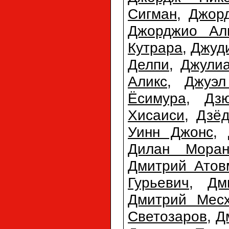
Сигман
,
Джор
Джорджио Ал
Кутрара
,
Джуд
Делпи
,
Джулиа
Аликс
,
Джуэл
Ёсимура
,
Дз
Хисаиси
,
Дзёд
Уинн Джонс
,
Дилан Мора
Дмитрий Атов
Гурьевич
,
Дм
Дмитрий Мес
Светозаров
,
Д