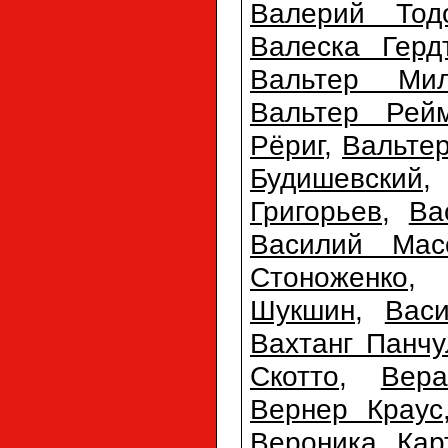
Валерий Тодо
Валеска Герд
Вальтер Мил
Вальтер Рей
Рёриг
,
Вальте
Будишевский
Григорьев
,
Ва
Василий Мас
Стоноженко
Шукшин
,
Вас
Вахтанг Панчу
Скотто
,
Вер
Вернер Краус
Вероника Кар