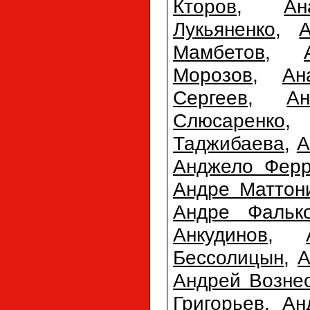
Кторов
,
Ан
Лукьяненко
,
Мамбетов
,
Морозов
,
Ан
Сергеев
,
А
Слюсаренко
Таджибаева
,
А
Анджело Фер
Андре Маттон
Андре Фальк
Анкудинов
,
Бессолицын
,
А
Андрей Возне
Григорьев
,
Ан