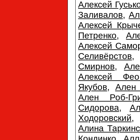
Алексей Гуськ
Заливалов
,
Ал
Алексей Крыч
Петренко
,
Ал
Алексей Само
Селивёрстов
Смирнов
,
Але
Алексей Фео
Якубов
,
Ален 
Ален Роб-Гр
Сидорова
,
А
Ходоровский
Алина Таркинс
Кондинко
,
Алл