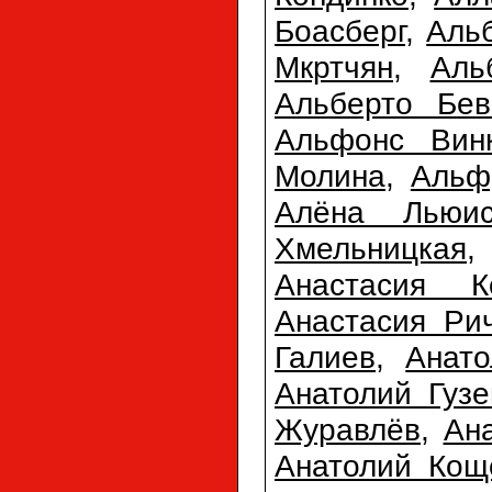
Боасберг
,
Аль
Мкртчян
,
Аль
Альберто Бев
Альфонс Вин
Молина
,
Альф
Алёна Льюи
Хмельницкая
Анастасия К
Анастасия Ри
Галиев
,
Анато
Анатолий Гузе
Журавлёв
,
Ан
Анатолий Кощ