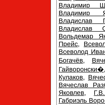
Владимир Ш
Владимир Я
Владислав Г
Владислав С
Вольдемар Ян
Прейс
,
Всево
Всеволод Ива
Богачёв
,
Вяч
Гайворонски�
Кулаков
,
Вяче
Вячеслав Раз
Яковлев
,
Г.
Габриэль Воро