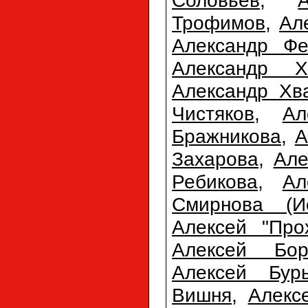
Трофимов
,
Ал
Александр Фе
Александр Х
Александр Хв
Чистяков
,
Ал
Бражникова
,
А
Захарова
,
Але
Ребикова
,
Ал
Смирнова (Ис
Алексей "Про
Алексей Бор
Алексей Бур
Вишня
,
Алекс