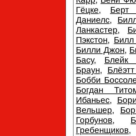
Гёцке
,
Берт
Даниелс
,
Бил
Ланкастер
,
Б
Пэкстон
,
Билл
Билли Джон
,
Б
Басу
,
Блейк 
Браун
,
Блёэтт
Бобби Боссол
Богдан Тито
Ибаньес
,
Бори
Вельшер
,
Бор
Горбунов
,
Б
Гребенщиков