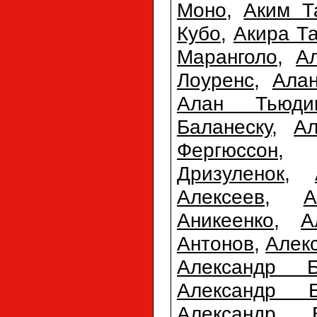
Моно
,
Аким 
Кубо
,
Акира Т
Маранголо
,
А
Лоуренс
,
Ала
Алан Тьюди
Баланеску
,
Ал
Фергюссон
Дризуленок
,
Алексеев
,
А
Аникеенко
,
А
Антонов
,
Алек
Александр Б
Александр Б
Александр 