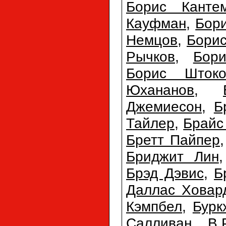
Борис Канте
Кауфман
,
Бор
Немцов
,
Бори
Рычков
,
Бор
Борис Штоко
Юхананов
,
Джемиесон
,
Б
Тайлер
,
Брайс
Бретт Пайпер
Бриджит Лин
Брэд Дэвис
,
Б
Даллас Ховар
Кэмпбел
,
Бурк
Салливан
,
В.