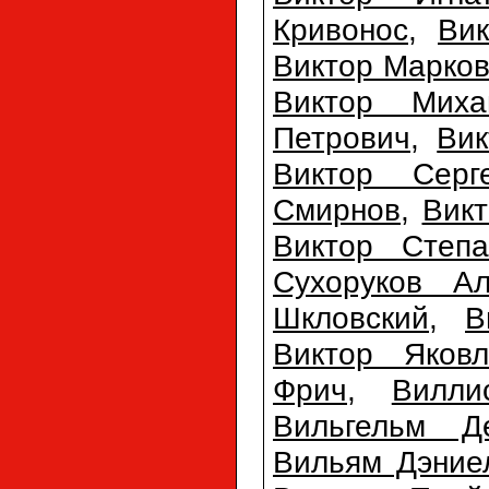
Кривонос
,
Ви
Виктор Марко
Виктор Миха
Петрович
,
Вик
Виктор Серг
Смирнов
,
Вик
Виктор Степа
Сухоруков Ал
Шкловский
,
В
Виктор Яковл
Фрич
,
Вилли
Вильгельм Д
Вильям Дэние