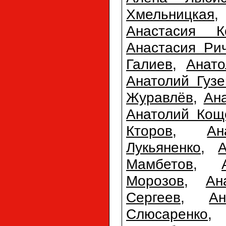
Хмельницкая
Анастасия К
Анастасия Ри
Галиев
,
Анато
Анатолий Гузе
Журавлёв
,
Ан
Анатолий Кощ
Кторов
,
Ан
Лукьяненко
,
Мамбетов
,
Морозов
,
Ан
Сергеев
,
А
Слюсаренко