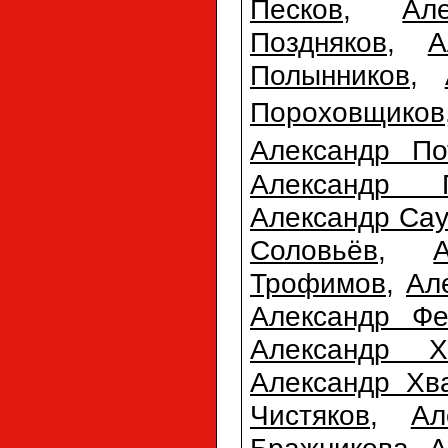
Песков
,
Ал
Поздняков
,
А
Полынников
,
Пороховщиков
Александр По
Александр 
Александр Сау
Соловьёв
,
Трофимов
,
Ал
Александр Фе
Александр Х
Александр Хв
Чистяков
,
Ал
Бражникова
,
А