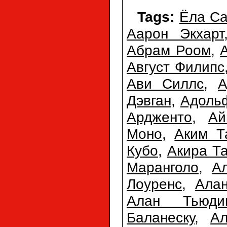
Tags:
Ёла Са
Аарон Экхарт
Абрам Роом
,
Август Филипс
Ави Силлс
,
А
Дэвган
,
Адоль
Ардженто
,
Ай
Моно
,
Аким 
Кубо
,
Акира Т
Маранголо
,
А
Лоуренс
,
Ала
Алан Тьюди
Баланеску
,
Ал