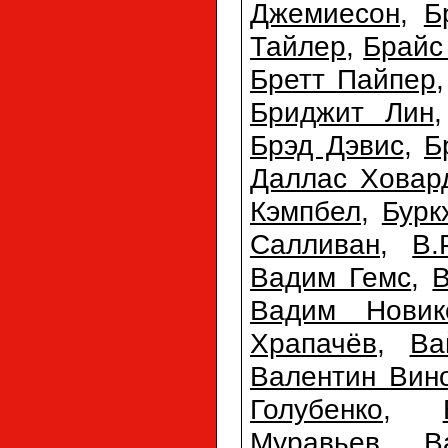
Джемиесон
,
Б
Тайлер
,
Брайс
Бретт Пайпер
Бриджит Лин
Брэд Дэвис
,
Б
Даллас Ховар
Кэмпбел
,
Бурк
Салливан
,
В.
Вадим Гемс
,
Вадим Новик
Храпачёв
,
Ва
Валентин Вин
Голубенко
,
Муравьев
,
В