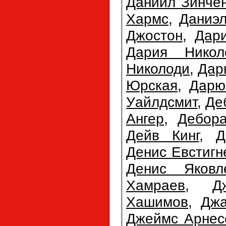
Даниил Зинче
Хармс
,
Даниэл
Джостон
,
Дар
Дария Никол
Николоди
,
Дар
Юрская
,
Дарю
Уайлдсмит
,
Де
Ангер
,
Дебора
Дейв Кинг
,
Д
Денис Евстигн
Денис Яковл
Хамраев
,
Д
Хашимов
,
Джа
Джеймс Арнес