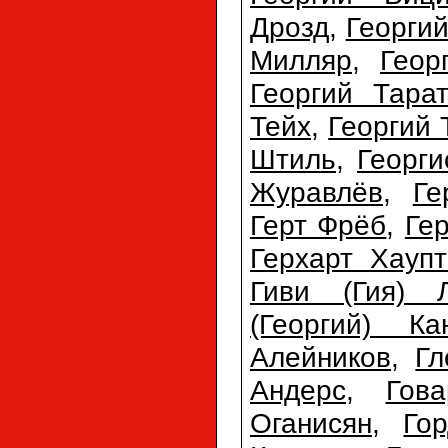
Дрозд
,
Георги
Милляр
,
Геор
Георгий Тарат
Тейх
,
Георгий 
Штиль
,
Георг
Журавлёв
,
Ге
Герт Фрёб
,
Ге
Герхарт Хауп
Гиви (Гия) 
(Георгий) Ка
Алейников
,
Гл
Андерс
,
Гов
Оганисян
,
Го