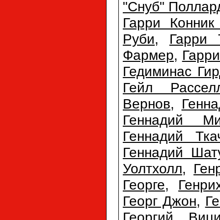
"Снуб" Поллар
Гарри Конник
Руби
,
Гарри 
Фармер
,
Гарри
Гедиминас Гир
Гейл Рассел
Вернов
,
Генна
Геннадий Ми
Геннадий Тка
Геннадий Шат
Уолтхолл
,
Ген
Георге
,
Генри
Георг Джон
,
Ге
Георгий Виц