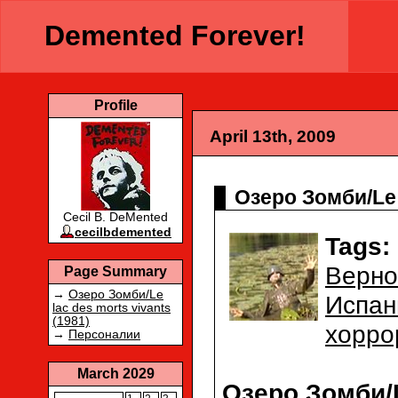
Demented Forever!
Profile
April 13th, 2009
Озеро Зомби/Le 
Cecil B. DeMented
cecilbdemented
Tags:
Верно
Page Summary
→
Озеро Зомби/Le
Испан
lac des morts vivants
(1981)
хорро
→
Персоналии
March 2029
Озеро Зомби/L