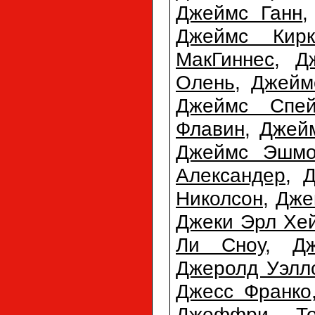
Джеймс Ганн
Джеймс Кирк
МакГиннес
,
Д
Олень
,
Джейм
Джеймс Спей
Флавин
,
Джей
Джеймс Эшмо
Александер
,
Д
Николсон
,
Дже
Джеки Эрл Хе
Ли Сноу
,
Д
Джеролд Уэлл
Джесс Франко
Джеффри То