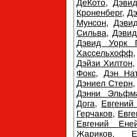
ДеКото
,
Дэви
Кроненберг
,
Дэ
Мунсон
,
Дэви
Сильва
,
Дэвид
Дэвид Уорк 
Хассельхофф
Дэйзи Хилтон
Фокс
,
Дэн На
Дэниел Стерн
Дэнни Эльфм
Дога
,
Евгений
Герчаков
,
Евге
Евгений Ене
Жариков
,
Е