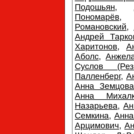
Подошьян
,
Пономарёв
Романовский
,
Андрей Тарко
Харитонов
,
А
Аболс
,
Анжел
Суслов (Резн
Палленберг
,
А
Анна Земцова
Анна Михалк
Назарьева
,
Ан
Семкина
,
Анна
Арцимович
,
Ан