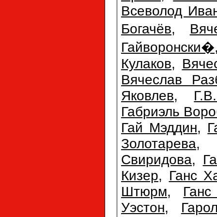
Всеволод Ива
Богачёв
,
Вяч
Гайворонски�
Кулаков
,
Вяче
Вячеслав Раз
Яковлев
,
Г.
Габриэль Воро
Гай Мэддин
,
Г
Золотарева
Свиридова
,
Г
Кизер
,
Ганс Х
Штюрм
,
Ганс
Уэстон
,
Гаро