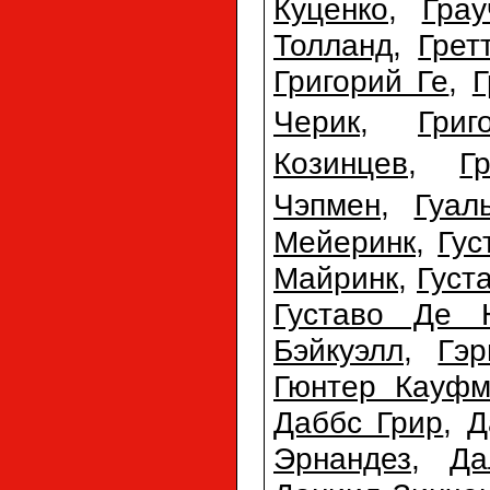
Куценко
,
Гра
Толланд
,
Грет
Григорий Ге
,
Г
Черик
,
Гри
Козинцев
,
Г
Чэпмен
,
Гуал
Мейеринк
,
Гус
Майринк
,
Густ
Густаво Де 
Бэйкуэлл
,
Гэр
Гюнтер Кауфм
Даббс Грир
,
Д
Эрнандез
,
Да