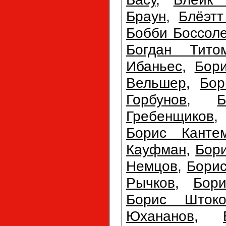
Браун
,
Блёэтт
Бобби Боссол
Богдан Тито
Ибаньес
,
Бори
Вельшер
,
Бор
Горбунов
,
Б
Гребенщиков
Борис Канте
Кауфман
,
Бор
Немцов
,
Бори
Рычков
,
Бор
Борис Штоко
Юхананов
,