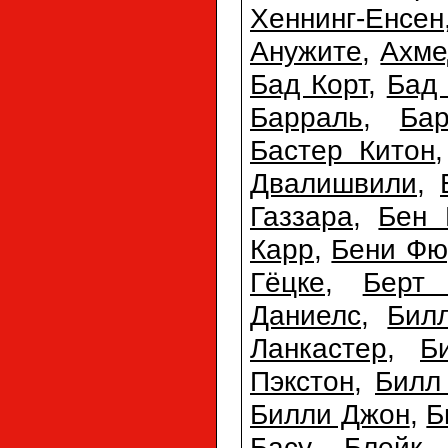
Хеннинг-Енсен
Анужите
,
Ахме
Бад Корт
,
Бад
Барраль
,
Ба
Бастер Китон
Двалишвили
,
Газзара
,
Бен 
Карр
,
Бени Фю
Гёцке
,
Берт
Даниелс
,
Бил
Ланкастер
,
Б
Пэкстон
,
Билл
Билли Джон
,
Б
Басу
,
Блейк 