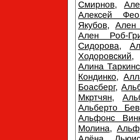
Смирнов
,
Але
Алексей Фео
Якубов
,
Ален 
Ален Роб-Гр
Сидорова
,
А
Ходоровский
Алина Таркинс
Кондинко
,
Алл
Боасберг
,
Аль
Мкртчян
,
Аль
Альберто Бев
Альфонс Вин
Молина
,
Альф
Алёна Льюи