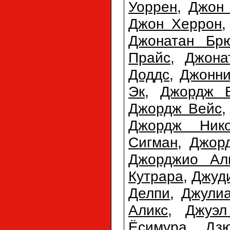
Уоррен
,
Джон
Джон Херрон
Джонатан Бр
Прайс
,
Джона
Доддс
,
Джонн
Эк
,
Джордж 
Джордж Вейс
Джордж Нико
Сигман
,
Джор
Джорджио Ал
Кутрара
,
Джуд
Делпи
,
Джулиа
Аликс
,
Джуэл
Ёсимура
,
Дз