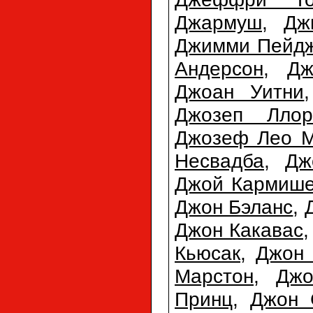
Джармуш
,
Дж
Джимми Пейд
Андерсон
,
Дж
Джоан Уитни
Джозеп Ллор
Джозеф Лео М
Несвадба
,
Дж
Джой Кармиш
Джон Бэланс
,
Джон Какавас
Кьюсак
,
Джон 
Марстон
,
Джо
Принц
,
Джон 