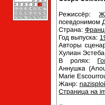
1
2
3
4
5
6
7
8
9
10
11
12
13
14
15
16
17
Режиссёр:
Ж
18
19
20
21
22
23
24
25
26
27
28
29
30
31
псевдонимом Дж
Страна:
Франц
Год выпуска:
1
Авторы сцена
Хулиан Эстебан
В ролях:
Г
Аннушка (Anou
Marie Escourro
Жанр:
nazisploi
Страница на i