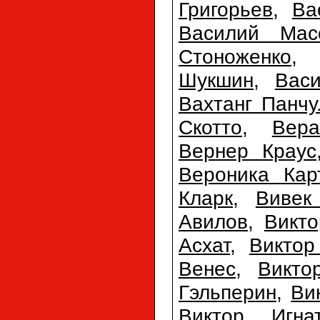
Григорьев
,
Ва
Василий Мас
Стоноженко
Шукшин
,
Вас
Вахтанг Панчу
Скотто
,
Вер
Вернер Краус
Вероника Кар
Кларк
,
Вивек
Авилов
,
Викто
Асхат
,
Виктор
Венес
,
Викто
Гэльперин
,
Ви
Виктор Игна