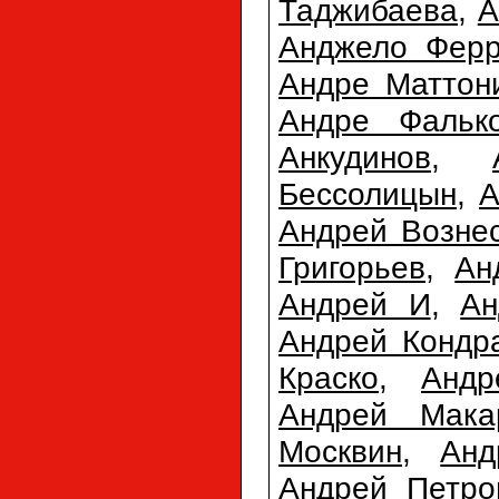
Таджибаева
,
А
Анджело Фер
Андре Маттон
Андре Фальк
Анкудинов
,
Бессолицын
,
А
Андрей Возне
Григорьев
,
Ан
Андрей И
,
Ан
Андрей Кондр
Краско
,
Анд
Андрей Мака
Москвин
,
Анд
Андрей Петро