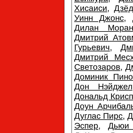
Хисаиси
,
Дзёд
Уинн Джонс
,
Дилан Мора
Дмитрий Атов
Гурьевич
,
Дм
Дмитрий Мес
Светозаров
,
Д
Доминик Пино
Дон Нэйджел
Дональд Крис
Доун Арчибал
Дуглас Пирс
,
Д
Эспер
,
Дьюи