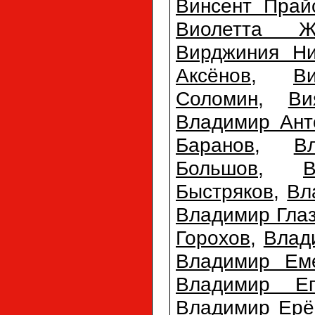
Винсент Прай
Виолетта Ж
Вирджиния Ни
Аксёнов
,
В
Соломин
,
Ви
Владимир Ант
Баранов
,
В
Большов
,
Быстряков
,
Вл
Владимир Гла
Горохов
,
Влад
Владимир Ем
Владимир Еп
Владимир Ерё