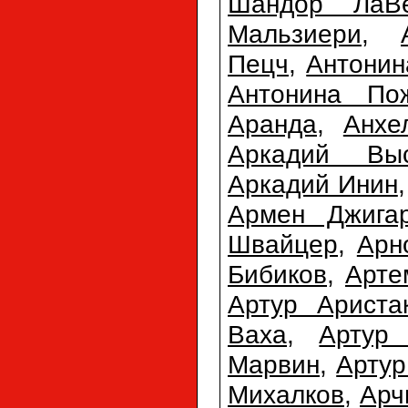
Шандор ЛаВ
Мальзиери
,
Пецч
,
Антонин
Антонина По
Аранда
,
Анхе
Аркадий Выс
Аркадий Инин
Армен Джигар
Швайцер
,
Арн
Бибиков
,
Арте
Артур Ариста
Ваха
,
Артур 
Марвин
,
Арту
Михалков
,
Арч