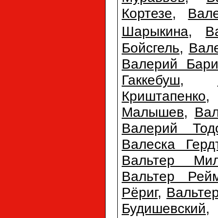
Кортезе
,
Вал
Шарыкина
,
В
Бойсгель
,
Вал
Валерий Бари
Гаккебуш
,
Криштапенко
Малышев
,
Ва
Валерий Тодо
Валеска Герд
Вальтер Мил
Вальтер Рей
Рёриг
,
Вальте
Будишевский