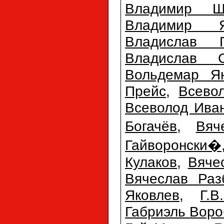
Владимир Ш
Владимир Я
Владислав Г
Владислав С
Вольдемар Ян
Прейс
,
Всево
Всеволод Ива
Богачёв
,
Вяч
Гайворонски�
Кулаков
,
Вяче
Вячеслав Раз
Яковлев
,
Г.
Габриэль Воро