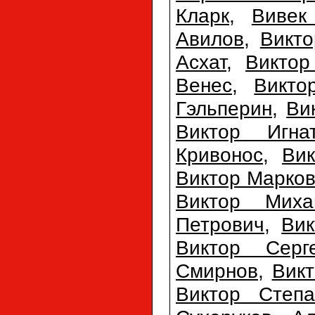
Кларк
,
Вивек
Авилов
,
Викто
Асхат
,
Виктор
Венес
,
Викто
Гэльперин
,
Ви
Виктор Игна
Кривонос
,
Ви
Виктор Марко
Виктор Миха
Петрович
,
Вик
Виктор Серг
Смирнов
,
Вик
Виктор Степа