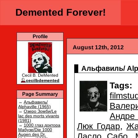
Demented Forever!
Profile
August 12th, 2012
Альфавиль/ Alph
Cecil B. DeMented
cecilbdemented
Tags:
filmstu
Page Summary
→
Альфавиль/
Валер
Alphaville (1965)
→
Озеро Зомби/Le
Андре
lac des morts vivants
(1981)
Люк Годар
,
Жа
→
1000 глаз доктора
Мабузе/Die 1000
Ласло Сабо
,
Augen des Dr.