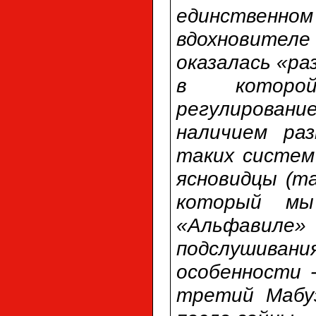
единственн
вдохновителе
оказалась «р
в которой
регулировани
наличием раз
таких систем
ясновидцы (та
который м
«Альфавиле
подслушиван
особенности 
третий Мабуз