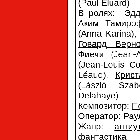
(Paul Éluard)
В ролях:
Эдд
Аким Тамиро
(Anna Karina)
Говард Верн
Фиечи
(Jean-
(Jean-Louis Co
Léaud),
Крист
(László Sza
Delahaye)
Композитор:
П
Оператор:
Рау
Жанр:
антиу
фантастика