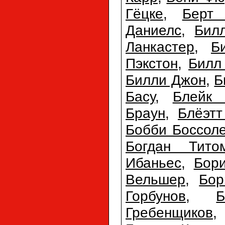
Гёцке
,
Берт
Даниелс
,
Бил
Ланкастер
,
Б
Пэкстон
,
Билл
Билли Джон
,
Б
Басу
,
Блейк 
Браун
,
Блёэтт
Бобби Боссол
Богдан Тито
Ибаньес
,
Бори
Вельшер
,
Бор
Горбунов
,
Б
Гребенщиков