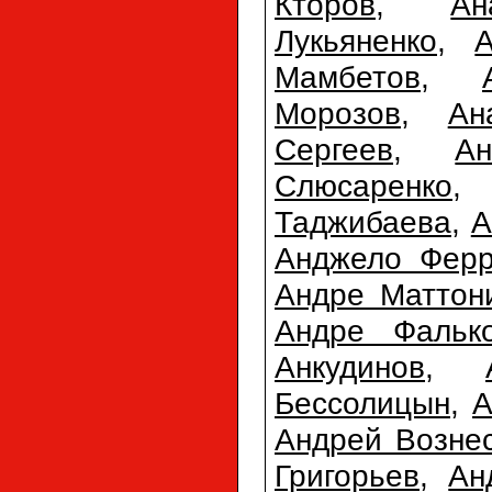
Кторов
,
Ан
Лукьяненко
,
Мамбетов
,
Морозов
,
Ан
Сергеев
,
А
Слюсаренко
Таджибаева
,
А
Анджело Фер
Андре Маттон
Андре Фальк
Анкудинов
,
Бессолицын
,
А
Андрей Возне
Григорьев
,
Ан