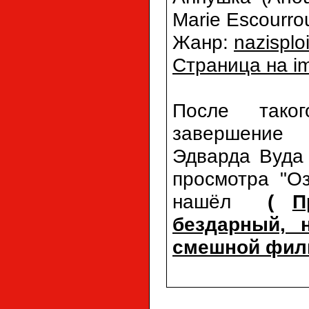
Marie Escourro
Жанр:
nazisploi
Страница на i
После таког
завершение 
Эдварда Вуда 
просмотра "О
нашёл
(
П
бездарный, 
смешной фил