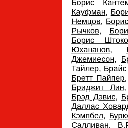
Борис Канте
Кауфман
,
Бор
Немцов
,
Бори
Рычков
,
Бор
Борис Штоко
Юхананов
,
Джемиесон
,
Б
Тайлер
,
Брайс
Бретт Пайпер
Бриджит Лин
Брэд Дэвис
,
Б
Даллас Ховар
Кэмпбел
,
Бурк
Салливан
,
В.