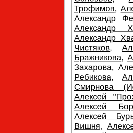
Трофимов
,
Ал
Александр Фе
Александр Х
Александр Хв
Чистяков
,
Ал
Бражникова
,
А
Захарова
,
Але
Ребикова
,
Ал
Смирнова (Ис
Алексей "Про
Алексей Бор
Алексей Бур
Вишня
,
Алекс