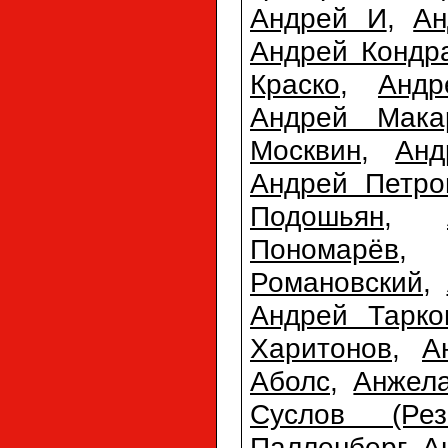
Андрей И
,
Ан
Андрей Кондр
Краско
,
Анд
Андрей Мака
Москвин
,
Анд
Андрей Петро
Подошьян
,
Пономарёв
Романовский
,
Андрей Тарко
Харитонов
,
А
Аболс
,
Анжел
Суслов (Резн
Палленберг
,
А