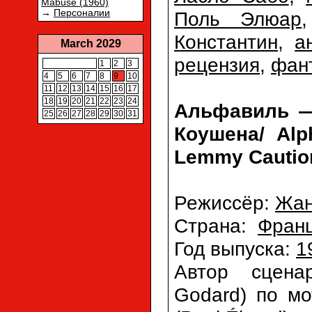
Mabuse (1960)
Поль Элюар
→
Персоналии
Константин
,
а
March 2029
рецензия
,
фан
1
2
3
4
5
6
7
8
9
10
11
12
13
14
15
16
17
18
19
20
21
22
23
24
Альфавиль —
25
26
27
28
29
30
31
Коушена/ Alph
Lemmy Caution
Режиссёр:
Жан
Страна:
Фран
Год выпуска:
1
Автор сцен
Godard) по м