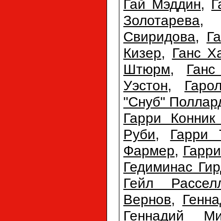
Гай Мэддин
,
Г
Золотарева
Свиридова
,
Г
Кизер
,
Ганс Х
Штюрм
,
Ганс
Уэстон
,
Гаро
"Снуб" Поллар
Гарри Конник
Руби
,
Гарри 
Фармер
,
Гарри
Гедиминас Гир
Гейл Рассел
Вернов
,
Генна
Геннадий Ми