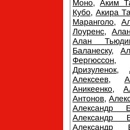
Моно
,
Аким 
Кубо
,
Акира Т
Маранголо
,
А
Лоуренс
,
Ала
Алан Тьюди
Баланеску
,
Ал
Фергюссон
Дризуленок
,
Алексеев
,
А
Аникеенко
,
А
Антонов
,
Алек
Александр Б
Александр Б
Александр 