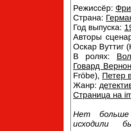
Режиссёр:
Фри
Страна:
Герма
Год выпуска:
1
Авторы сцена
Оскар Вуттиг (
В ролях:
Вол
Говард Верно
Fröbe),
Петер 
Жанр:
детекти
Страница на i
Нет больше 
исходили бы