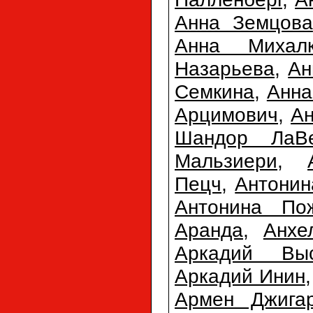
Анна Земцова
Анна Михалк
Назарьева
,
Ан
Семкина
,
Анна
Арцимович
,
Ан
Шандор ЛаВ
Мальзиери
,
Пецч
,
Антонин
Антонина По
Аранда
,
Анхе
Аркадий Выс
Аркадий Инин
Армен Джигар