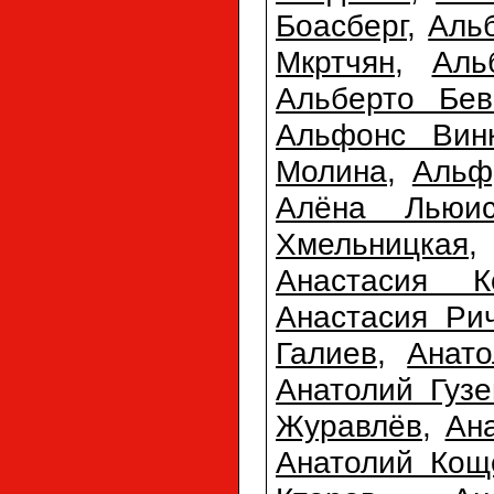
Боасберг
,
Аль
Мкртчян
,
Аль
Альберто Бев
Альфонс Вин
Молина
,
Альф
Алёна Льюи
Хмельницкая
Анастасия К
Анастасия Ри
Галиев
,
Анато
Анатолий Гузе
Журавлёв
,
Ан
Анатолий Кощ