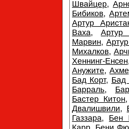
Швайцер
,
Арн
Бибиков
,
Арте
Артур Ариста
Ваха
,
Артур 
Марвин
,
Арту
Михалков
,
Арч
Хеннинг-Енсен
Анужите
,
Ахме
Бад Корт
,
Бад
Барраль
,
Ба
Бастер Китон
Двалишвили
,
Газзара
,
Бен 
Карр
,
Бени Фю