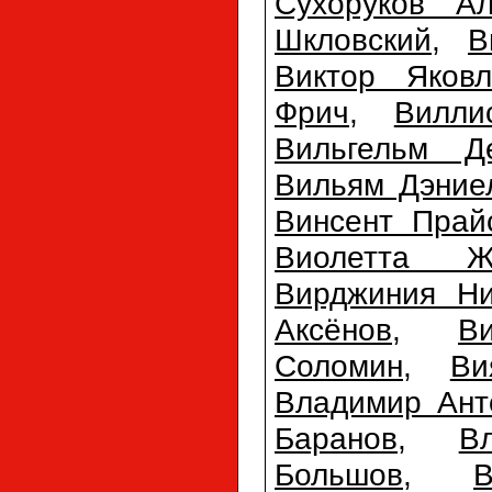
Сухоруков Ал
Шкловский
,
В
Виктор Яковл
Фрич
,
Вилли
Вильгельм Д
Вильям Дэние
Винсент Прай
Виолетта Ж
Вирджиния Ни
Аксёнов
,
В
Соломин
,
Ви
Владимир Ант
Баранов
,
В
Большов
,