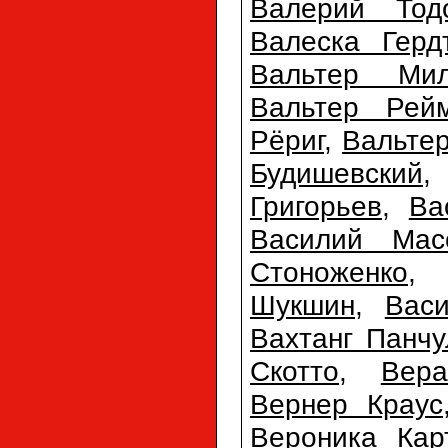
Валерий Тодо
Валеска Герд
Вальтер Мил
Вальтер Рей
Рёриг
,
Вальте
Будишевский
Григорьев
,
Ва
Василий Мас
Стоноженко
Шукшин
,
Вас
Вахтанг Панчу
Скотто
,
Вер
Вернер Краус
Вероника Кар