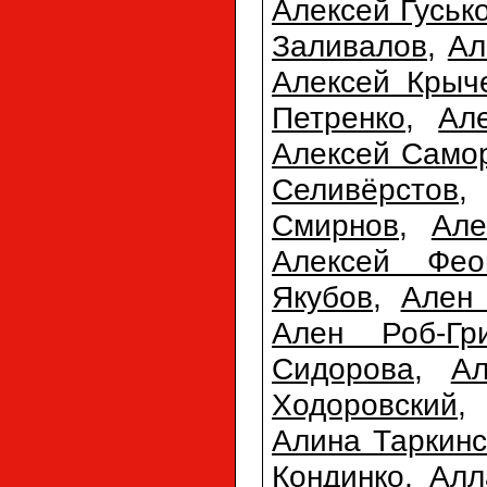
Алексей Гуськ
Заливалов
,
Ал
Алексей Крыч
Петренко
,
Ал
Алексей Само
Селивёрстов
Смирнов
,
Але
Алексей Фео
Якубов
,
Ален 
Ален Роб-Гр
Сидорова
,
А
Ходоровский
Алина Таркинс
Кондинко
,
Алл