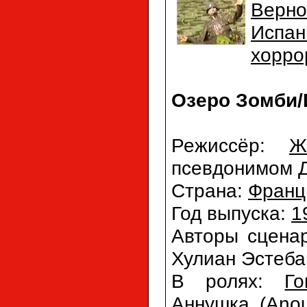
Верно
Испан
хорро
Озеро Зомби/L
Режиссёр:
Ж
псевдонимом Дж
Страна:
Франц
Год выпуска:
1
Авторы сцена
Хулиан Эстебан
В ролях:
Г
Аннушка (Anou