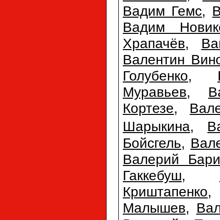
Вадим Гемс
,
Вадим Новик
Храпачёв
,
Ва
Валентин Вин
Голубенко
,
Муравьев
,
В
Кортезе
,
Вал
Шарыкина
,
В
Бойсгель
,
Вал
Валерий Бари
Гаккебуш
,
Криштапенко
Малышев
,
Ва