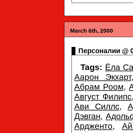
March 6th, 2000
Персоналии @ 0
Tags:
Ёла Са
Аарон Экхарт
Абрам Роом
,
Август Филипс
Ави Силлс
,
А
Дэвган
,
Адоль
Ардженто
,
Ай