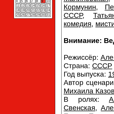
4
5
6
7
8
9
10
Кормунин
,
Пе
11
12
13
14
15
16
17
18
19
20
21
22
23
24
СССР
,
Тать
25
26
27
28
29
30
31
комедия
,
мист
Внимание: Ве
Режиссёр:
Але
Страна:
СССР
Год выпуска:
1
Автор сценар
Михаила Казов
В ролях:
А
Свенская
,
Але