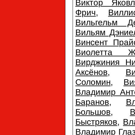
Виктор Яковл
Фрич
,
Вилли
Вильгельм Д
Вильям Дэние
Винсент Прай
Виолетта Ж
Вирджиния Ни
Аксёнов
,
В
Соломин
,
Ви
Владимир Ант
Баранов
,
В
Большов
,
Быстряков
,
Вл
Владимир Гла