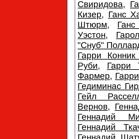
Свиридова
,
Г
Кизер
,
Ганс Х
Штюрм
,
Ганс
Уэстон
,
Гаро
"Снуб" Поллар
Гарри Конник
Руби
,
Гарри 
Фармер
,
Гарри
Гедиминас Гир
Гейл Рассел
Вернов
,
Генна
Геннадий Ми
Геннадий Тка
Геннадий Шат