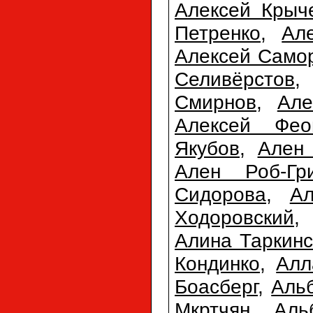
Алексей Крыч
Петренко
,
Ал
Алексей Само
Селивёрстов
Смирнов
,
Але
Алексей Фео
Якубов
,
Ален 
Ален Роб-Гр
Сидорова
,
А
Ходоровский
Алина Таркинс
Кондинко
,
Алл
Боасберг
,
Аль
Мкртчян
,
Аль