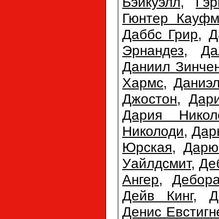
Бэйкуэлл
,
Гэр
Гюнтер Кауфм
Даббс Грир
,
Д
Эрнандез
,
Да
Даниил Зинче
Хармс
,
Даниэл
Джостон
,
Дар
Дария Никол
Николоди
,
Дар
Юрская
,
Дарю
Уайлдсмит
,
Де
Ангер
,
Дебора
Дейв Кинг
,
Д
Денис Евстигн