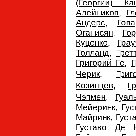
(Георгий) Ка
Алейников
,
Гл
Андерс
,
Гов
Оганисян
,
Го
Куценко
,
Гра
Толланд
,
Грет
Григорий Ге
,
Г
Черик
,
Гри
Козинцев
,
Г
Чэпмен
,
Гуал
Мейеринк
,
Гус
Майринк
,
Густ
Густаво Де 