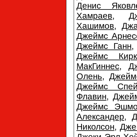
Денис Яковл
Хамраев
,
Д
Хашимов
,
Джа
Джеймс Арнес
Джеймс Ганн
Джеймс Кирк
МакГиннес
,
Д
Олень
,
Джейм
Джеймс Спей
Флавин
,
Джей
Джеймс Эшмо
Александер
,
Д
Николсон
,
Дже
Джеки Эрл Хе