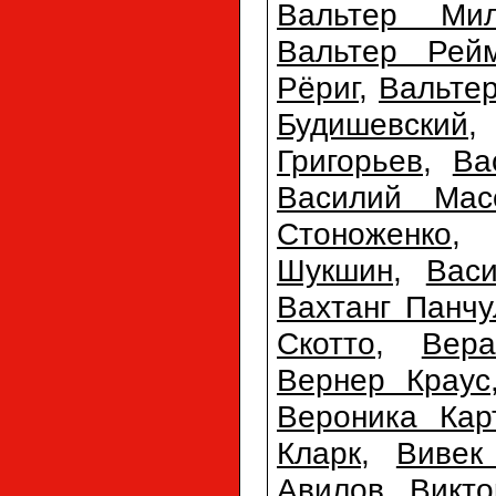
Вальтер Мил
Вальтер Рей
Рёриг
,
Вальте
Будишевский
Григорьев
,
Ва
Василий Мас
Стоноженко
Шукшин
,
Вас
Вахтанг Панчу
Скотто
,
Вер
Вернер Краус
Вероника Кар
Кларк
,
Вивек
Авилов
,
Викто