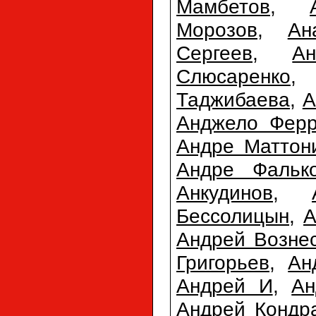
Мамбетов
,
Морозов
,
Ан
Сергеев
,
А
Слюсаренко
Таджибаева
,
А
Анджело Фер
Андре Маттон
Андре Фальк
Анкудинов
,
Бессолицын
,
А
Андрей Возне
Григорьев
,
Ан
Андрей И
,
Ан
Андрей Кондр