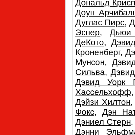
Дональд Крис
Доун Арчибал
Дуглас Пирс
,
Д
Эспер
,
Дьюи
ДеКото
,
Дэви
Кроненберг
,
Дэ
Мунсон
,
Дэви
Сильва
,
Дэвид
Дэвид Уорк 
Хассельхофф
Дэйзи Хилтон
Фокс
,
Дэн На
Дэниел Стерн
Дэнни Эльфм