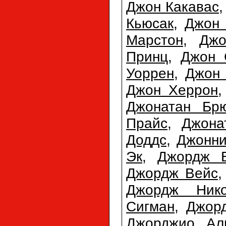
Джон Какавас
Кьюсак
,
Джон 
Марстон
,
Джо
Принц
,
Джон 
Уоррен
,
Джон
Джон Херрон
Джонатан Бр
Прайс
,
Джона
Доддс
,
Джонн
Эк
,
Джордж 
Джордж Вейс
Джордж Нико
Сигман
,
Джор
Джорджио Ал