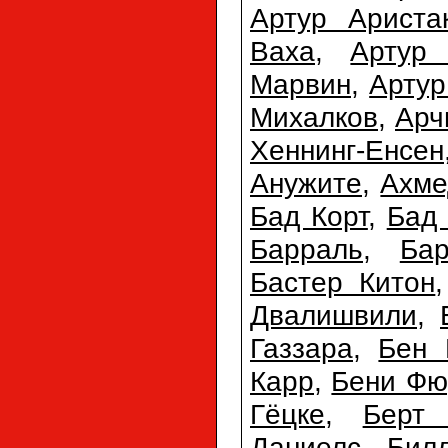
Артур Ариста
Ваха
,
Артур 
Марвин
,
Арту
Михалков
,
Арч
Хеннинг-Енсен
Анужите
,
Ахме
Бад Корт
,
Бад
Барраль
,
Ба
Бастер Китон
Двалишвили
,
Газзара
,
Бен 
Карр
,
Бени Фю
Гёцке
,
Берт
Даниелс
,
Бил