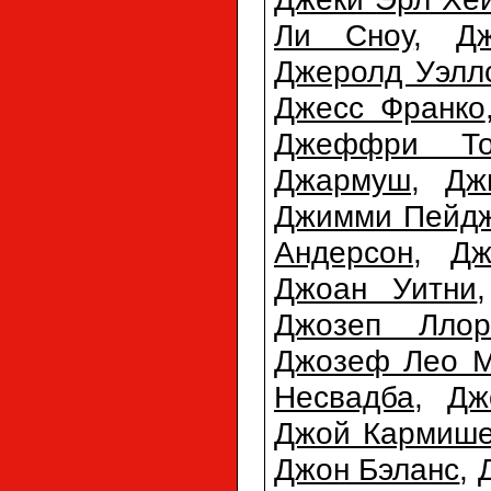
Ли Сноу
,
Д
Джеролд Уэлл
Джесс Франко
Джеффри То
Джармуш
,
Дж
Джимми Пейд
Андерсон
,
Дж
Джоан Уитни
Джозеп Ллор
Джозеф Лео М
Несвадба
,
Дж
Джой Кармиш
Джон Бэланс
,