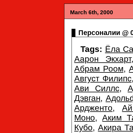
March 6th, 2000
Персоналии @ 0
Tags:
Ёла Са
Аарон Экхарт
Абрам Роом
,
Август Филипс
Ави Силлс
,
А
Дэвган
,
Адоль
Ардженто
,
Ай
Моно
,
Аким 
Кубо
,
Акира Т