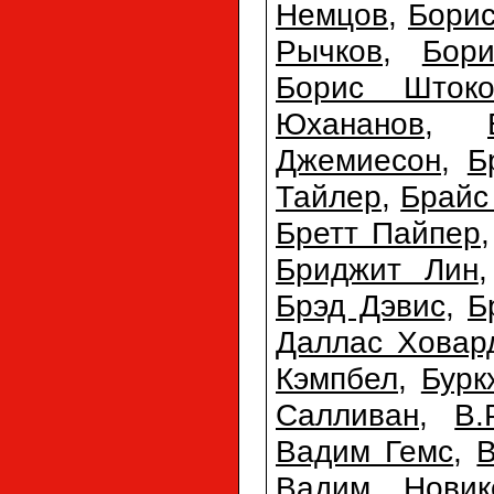
Немцов
,
Бори
Рычков
,
Бор
Борис Штоко
Юхананов
,
Джемиесон
,
Б
Тайлер
,
Брайс
Бретт Пайпер
Бриджит Лин
Брэд Дэвис
,
Б
Даллас Ховар
Кэмпбел
,
Бурк
Салливан
,
В.
Вадим Гемс
,
Вадим Новик