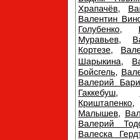
Храпачёв
,
Ва
Валентин Вин
Голубенко
,
Муравьев
,
В
Кортезе
,
Вал
Шарыкина
,
В
Бойсгель
,
Вал
Валерий Бари
Гаккебуш
,
Криштапенко
Малышев
,
Ва
Валерий Тодо
Валеска Герд