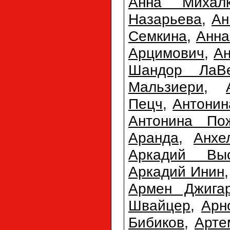
Анна Михалк
Назарьева
,
Ан
Семкина
,
Анна
Арцимович
,
Ан
Шандор ЛаВ
Мальзиери
,
Пецч
,
Антонин
Антонина По
Аранда
,
Анхе
Аркадий Выс
Аркадий Инин
Армен Джигар
Швайцер
,
Арн
Бибиков
,
Арте