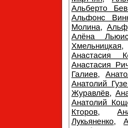
Альберто Бев
Альфонс Вин
Молина
,
Альф
Алёна Льюи
Хмельницкая
Анастасия К
Анастасия Ри
Галиев
,
Анато
Анатолий Гузе
Журавлёв
,
Ан
Анатолий Кощ
Кторов
,
Ан
Лукьяненко
,