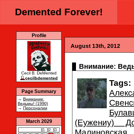
Demented Forever!
Profile
August 13th, 2012
​Внимание: Ведь
Cecil B. DeMented
cecilbdemented
Tags:
Алек
Page Summary
→
​Внимание:
Свенс
Ведьмы! (1990)
→
Персоналии
Булав
(Еужениу) До
March 2029
Малиновская
1
2
3