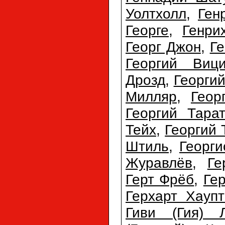
Уолтхолл
,
Ген
Георге
,
Генри
Георг Джон
,
Ге
Георгий Виц
Дрозд
,
Георги
Милляр
,
Геор
Георгий Тарат
Тейх
,
Георгий 
Штиль
,
Георг
Журавлёв
,
Ге
Герт Фрёб
,
Ге
Герхарт Хауп
Гиви (Гия) 