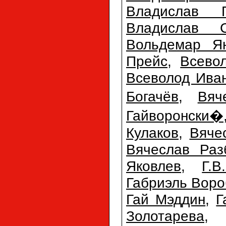
Владислав Г
Владислав С
Вольдемар Ян
Прейс
,
Всево
Всеволод Ива
Богачёв
,
Вяч
Гайворонски�
Кулаков
,
Вяче
Вячеслав Раз
Яковлев
,
Г.
Габриэль Воро
Гай Мэддин
,
Г
Золотарева