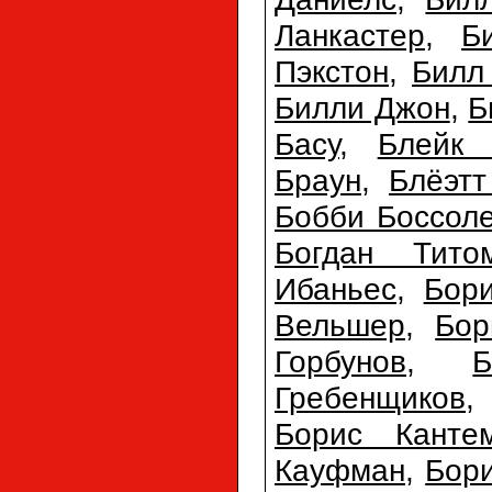
Ланкастер
,
Б
Пэкстон
,
Билл
Билли Джон
,
Б
Басу
,
Блейк 
Браун
,
Блёэтт
Бобби Боссол
Богдан Тито
Ибаньес
,
Бори
Вельшер
,
Бор
Горбунов
,
Б
Гребенщиков
Борис Канте
Кауфман
,
Бор