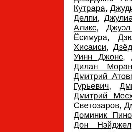
Кутрара
,
Джуд
Делпи
,
Джулиа
Аликс
,
Джуэл
Ёсимура
,
Дз
Хисаиси
,
Дзёд
Уинн Джонс
,
Дилан Мора
Дмитрий Атов
Гурьевич
,
Дм
Дмитрий Мес
Светозаров
,
Д
Доминик Пино
Дон Нэйджел