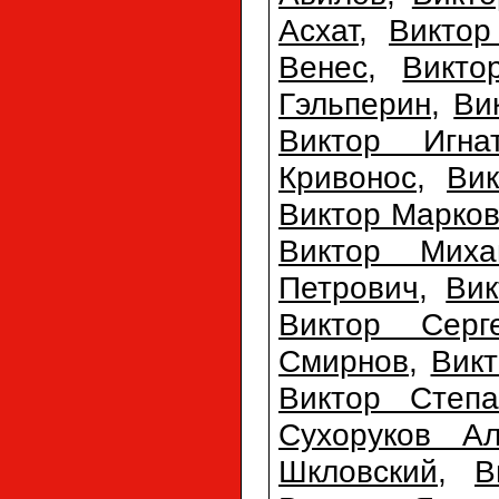
Асхат
,
Виктор
Венес
,
Викто
Гэльперин
,
Ви
Виктор Игна
Кривонос
,
Ви
Виктор Марко
Виктор Миха
Петрович
,
Вик
Виктор Серг
Смирнов
,
Вик
Виктор Степа
Сухоруков Ал
Шкловский
,
В