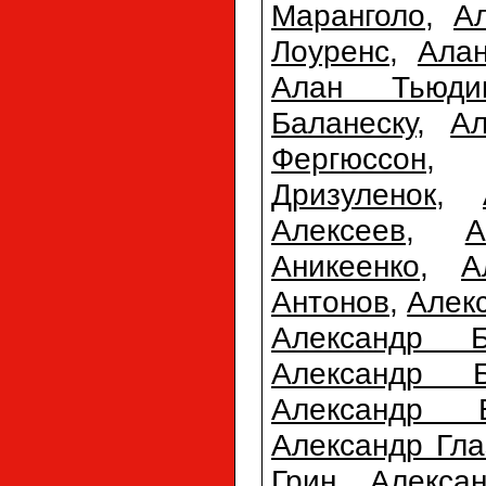
Маранголо
,
А
Лоуренс
,
Ала
Алан Тьюди
Баланеску
,
Ал
Фергюссон
Дризуленок
,
Алексеев
,
А
Аникеенко
,
А
Антонов
,
Алек
Александр Б
Александр Б
Александр 
Александр Гла
Грин
,
Алекса