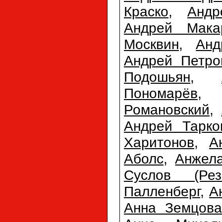
Краско
,
Анд
Андрей Мака
Москвин
,
Анд
Андрей Петро
Подошьян
,
Пономарёв
Романовский
,
Андрей Тарко
Харитонов
,
А
Аболс
,
Анжел
Суслов (Резн
Палленберг
,
А
Анна Земцова