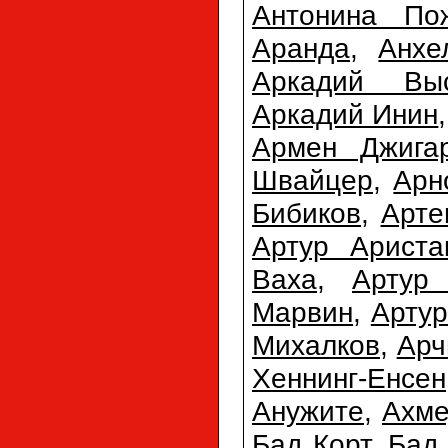
Антонина По
Аранда
,
Анхе
Аркадий Выс
Аркадий Инин
Армен Джига
Швайцер
,
Арн
Бибиков
,
Арте
Артур Ариста
Ваха
,
Артур
Марвин
,
Арту
Михалков
,
Арч
Хеннинг-Енсен
Анужите
,
Ахме
Бад Корт
,
Бад