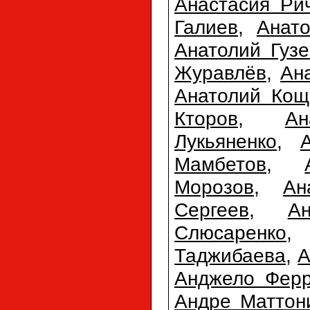
Анастасия Ри
Галиев
,
Анат
Анатолий Гузе
Журавлёв
,
Ан
Анатолий Кощ
Кторов
,
Ан
Лукьяненко
,
Мамбетов
,
Морозов
,
Ан
Сергеев
,
А
Слюсаренко
Таджибаева
,
А
Анджело Фер
Андре Маттон