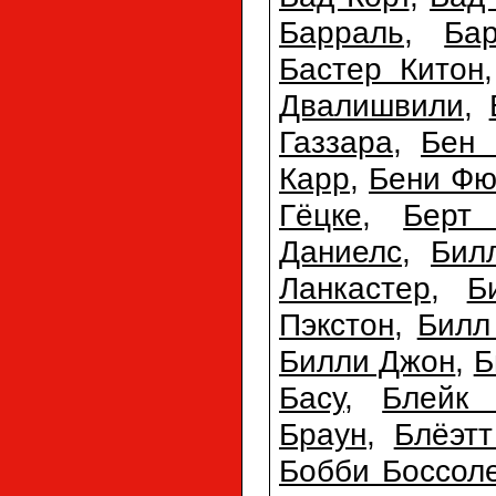
Барраль
,
Ба
Бастер Китон
Двалишвили
,
Газзара
,
Бен 
Карр
,
Бени Фю
Гёцке
,
Берт
Даниелс
,
Бил
Ланкастер
,
Б
Пэкстон
,
Билл
Билли Джон
,
Б
Басу
,
Блейк 
Браун
,
Блёэт
Бобби Боссол