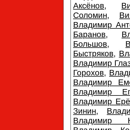
Аксёнов
,
В
Соломин
,
Ви
Владимир Ант
Баранов
,
В
Большов
,
Быстряков
,
Вл
Владимир Гла
Горохов
,
Влад
Владимир Ем
Владимир Еп
Владимир Ер
Зинин
,
Влад
Владимир К
Владимир Ко