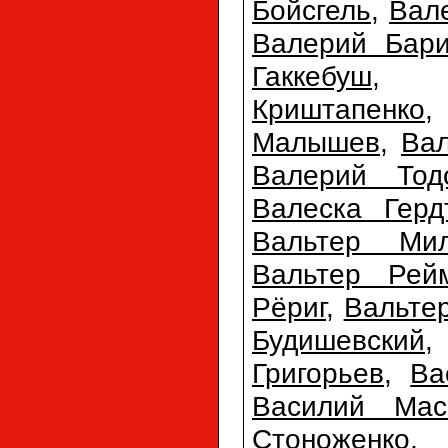
Бойсгель
,
Вал
Валерий Бари
Гаккебуш
,
Криштапенко
Малышев
,
Ва
Валерий Тод
Валеска Герд
Вальтер Ми
Вальтер Рей
Рёриг
,
Вальте
Будишевский
Григорьев
,
Ва
Василий Мас
Стоноженко