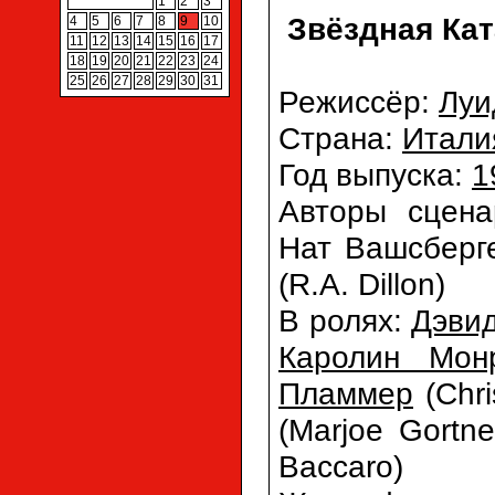
1
2
3
Звёздная Кат
4
5
6
7
8
9
10
11
12
13
14
15
16
17
18
19
20
21
22
23
24
25
26
27
28
29
30
31
Режиссёр:
Луи
Страна:
Итали
Год выпуска:
1
Авторы сцен
Нат Вашсберге
(R.A. Dillon)
В ролях:
Дэви
Каролин Мон
Пламмер
(Chri
(Marjoe Gortne
Baccaro)