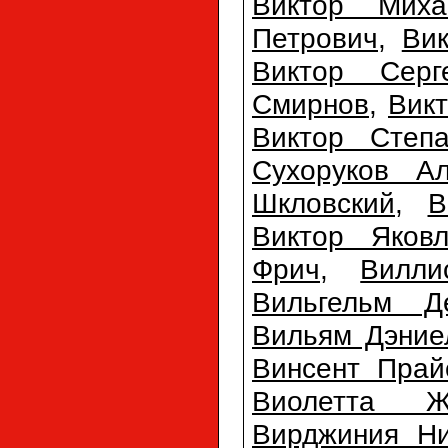
Виктор Миха
Петрович
,
Ви
Виктор Серг
Смирнов
,
Вик
Виктор Степа
Сухоруков Ал
Шкловский
,
В
Виктор Яковл
Фрич
,
Вилли
Вильгельм Д
Вильям Дэние
Винсент Прай
Виолетта Ж
Вирджиния Ни