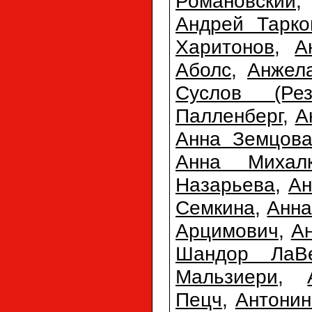
Романовский
,
Андрей Тарко
Харитонов
,
А
Аболс
,
Анжел
Суслов (Рез
Палленберг
,
А
Анна Земцов
Анна Михалк
Назарьева
,
Ан
Семкина
,
Анна
Арцимович
,
Ан
Шандор ЛаВ
Мальзиери
,
Пецч
,
Антони