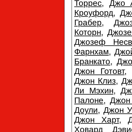
Торрес
,
Джо 
Кроуфорд
,
Дж
Грабер
,
Джо
Которн
,
Джозе
Джозеф Несв
Фарнхам
,
Джо
Бранкато
,
Джо
Джон Готовт
Джон Клиз
,
Дж
Ли Мэхин
,
Дж
Палоне
,
Джон
Доули
,
Джон У
Джон Харт
,
Ховард Дэви