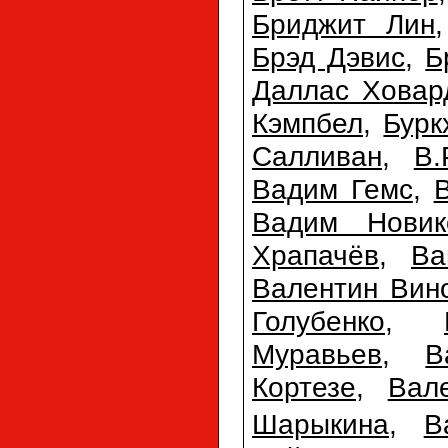
Бриджит Лин
Брэд Дэвис
,
Б
Даллас Ховар
Кэмпбел
,
Бурк
Салливан
,
В.
Вадим Гемс
,
Вадим Новик
Храпачёв
,
Ва
Валентин Вин
Голубенко
,
Муравьев
,
В
Кортезе
,
Вал
Шарыкина
,
В