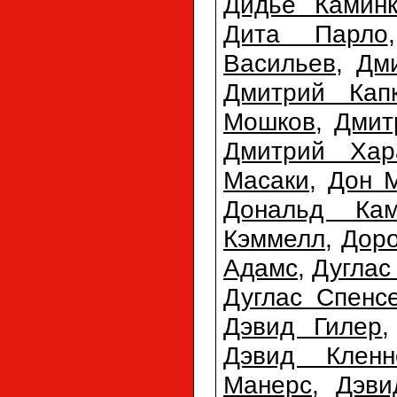
Дидье Камин
Дита Парло
Васильев
,
Дм
Дмитрий Кап
Мошков
,
Дмит
Дмитрий Хар
Масаки
,
Дон 
Дональд Кам
Кэммелл
,
Доро
Адамс
,
Дуглас
Дуглас Спенс
Дэвид Гилер
Дэвид Кленн
Манерс
,
Дэви