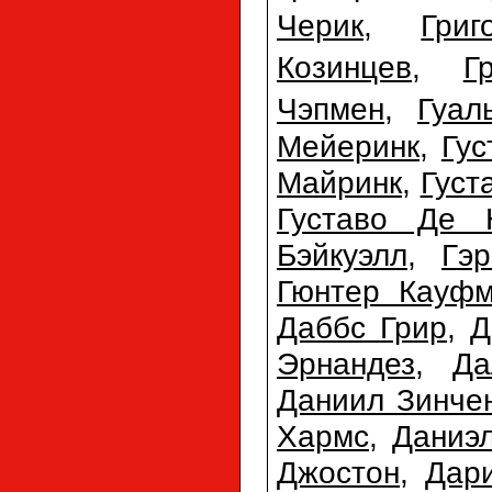
Черик
,
Гри
Козинцев
,
Г
Чэпмен
,
Гуал
Мейеринк
,
Гус
Майринк
,
Густ
Густаво Де 
Бэйкуэлл
,
Гэ
Гюнтер Кауф
Даббс Грир
,
Д
Эрнандез
,
Да
Даниил Зинче
Хармс
,
Даниэ
Джостон
,
Дар