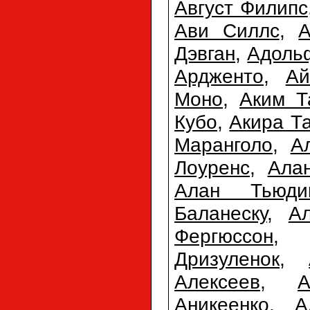
Август Филипс
Ави Силлс
,
А
Дэвган
,
Адоль
Ардженто
,
Ай
Моно
,
Аким 
Кубо
,
Акира Т
Маранголо
,
А
Лоуренс
,
Ала
Алан Тьюди
Баланеску
,
А
Фергюссон
Дризуленок
,
Алексеев
,
А
Аникеенко
,
А