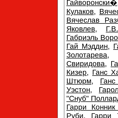
Гайворонски�
Кулаков
,
Вяче
Вячеслав Раз
Яковлев
,
Г.
Габриэль Вор
Гай Мэддин
,
Г
Золотарева
Свиридова
,
Г
Кизер
,
Ганс Х
Штюрм
,
Ганс
Уэстон
,
Гаро
"Снуб" Поллар
Гарри Конник
Руби
,
Гарри 