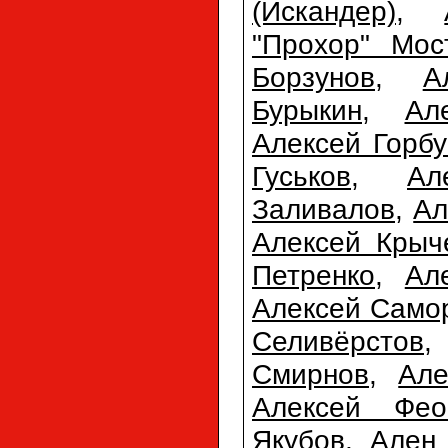
(Искандер)
,
"Прохор" Мос
Борзунов
,
А
Бурыкин
,
Ал
Алексей Горбу
Гуськов
,
Ал
Заливалов
,
Ал
Алексей Крыч
Петренко
,
Ал
Алексей Само
Селивёрстов
Смирнов
,
Але
Алексей Фео
Якубов
,
Ален 