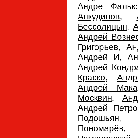
Андре Фальк
Анкудинов
,
Бессолицын
,
А
Андрей Возне
Григорьев
,
Ан
Андрей И
,
Ан
Андрей Кондр
Краско
,
Анд
Андрей Мака
Москвин
,
Анд
Андрей Петро
Подошьян
Пономарёв