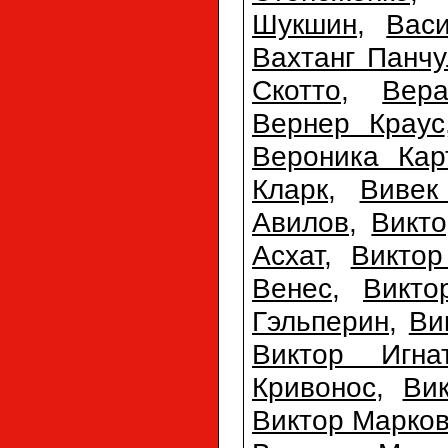
Шукшин
,
Вас
Вахтанг Панчу
Скотто
,
Вер
Вернер Краус
Вероника Кар
Кларк
,
Вивек
Авилов
,
Викт
Асхат
,
Виктор
Венес
,
Викто
Гэльперин
,
Ви
Виктор Игна
Кривонос
,
Ви
Виктор Марко