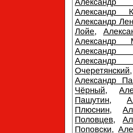
Александр 
Александр К
Александр Лен
Лойе
,
Алекса
Александр 
Александр 
Александр
Очеретянский
Александр Па
Чёрный
,
Ал
Пашутин
,
А
Плюснин
,
Ал
Половцев
,
Ал
Поповски
,
Але