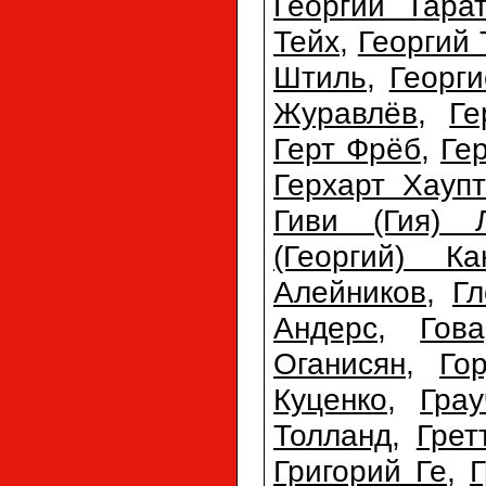
Георгий Тара
Тейх
,
Георгий 
Штиль
,
Георг
Журавлёв
,
Ге
Герт Фрёб
,
Ге
Герхарт Хауп
Гиви (Гия) 
(Георгий) Ка
Алейников
,
Г
Андерс
,
Гов
Оганисян
,
Го
Куценко
,
Гра
Толланд
,
Грет
Григорий Ге
,
Г