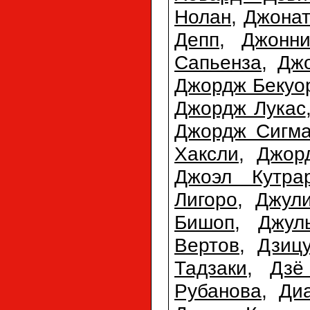
Нолан
,
Джонат
Депп
,
Джонн
Сапьенза
,
Дж
Джордж Бекуо
Джордж Лукас
Джордж Сигм
Хаксли
,
Джор
Джоэл Кутра
Лигоро
,
Джул
Бишоп
,
Джул
Вертов
,
Дзиц
Тадзаки
,
Дзё
Рубанова
,
Ди