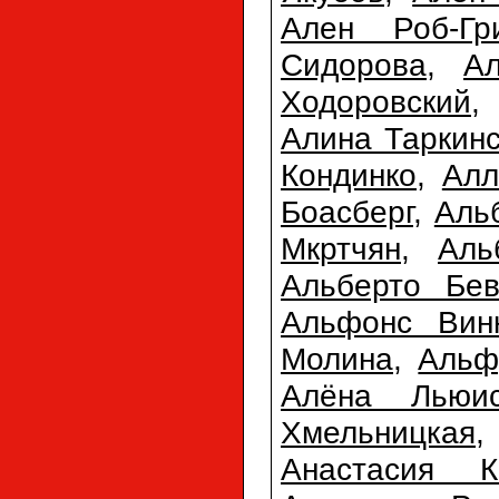
Ален Роб-Гр
Сидорова
,
А
Ходоровский
Алина Таркин
Кондинко
,
Алл
Боасберг
,
Аль
Мкртчян
,
Аль
Альберто Бев
Альфонс Вин
Молина
,
Альф
Алёна Льюи
Хмельницкая
Анастасия К