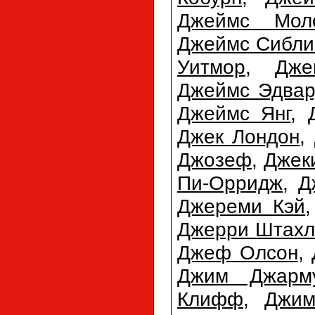
Джеймс Мол
Джеймс Сибли
Уитмор
,
Дже
Джеймс Эдвар
Джеймс Янг
,
Джек Лондон
,
Джозеф
,
Джек
Пи-Орридж
,
Д
Джереми Кэй
Джерри Штахл
Джеф Олсон
,
Джим Джарм
Клифф
,
Джи