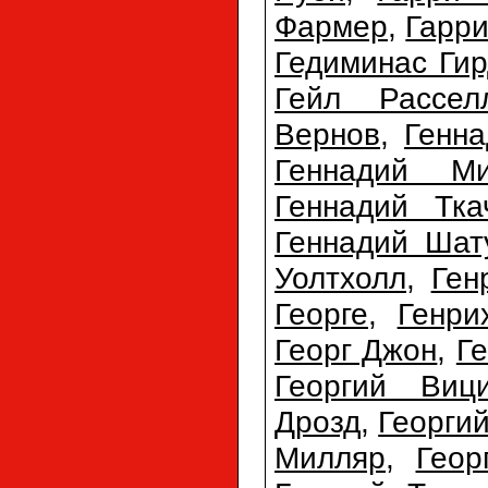
Фармер
,
Гарри
Гедиминас Ги
Гейл Рассел
Вернов
,
Генна
Геннадий Ми
Геннадий Тка
Геннадий Шат
Уолтхолл
,
Ген
Георге
,
Генри
Георг Джон
,
Г
Георгий Виц
Дрозд
,
Георги
Милляр
,
Геор