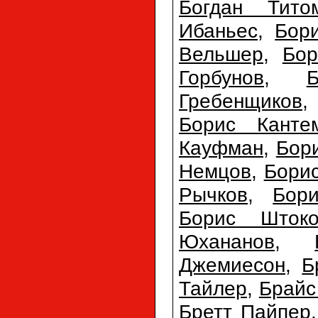
Богдан Тито
Ибаньес
,
Бор
Вельшер
,
Бор
Горбунов
,
Гребенщиков
Борис Канте
Кауфман
,
Бор
Немцов
,
Бори
Рычков
,
Бор
Борис Штоко
Юхананов
,
Джемиесон
,
Б
Тайлер
,
Брайс
Бретт Пайпер