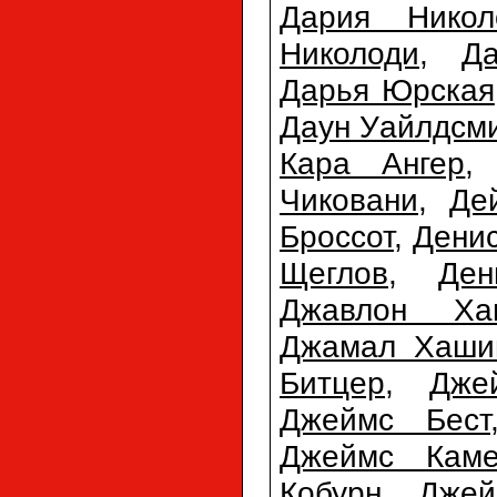
Дария Никол
Николоди
,
Д
Дарья Юрская
Даун Уайлдсм
Кара Ангер
Чиковани
,
Де
Броссот
,
Денис
Щеглов
,
Ден
Джавлон Ха
Джамал Хаши
Битцер
,
Дже
Джеймс Бест
Джеймс Каме
Кобурн
,
Джей