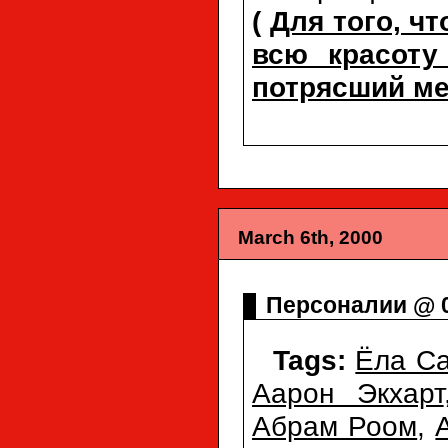
(
Для того, ч
всю красоту
потрясший ме
March 6th, 2000
Персоналии @ 
Tags:
Ёла Са
Аарон Экхарт
Абрам Роом
,