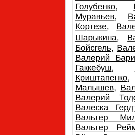
Голубенко
,
Муравьев
,
В
Кортезе
,
Вал
Шарыкина
,
В
Бойсгель
,
Вал
Валерий Бари
Гаккебуш
,
Криштапенко
Малышев
,
Ва
Валерий Тодо
Валеска Герд
Вальтер Мил
Вальтер Рей