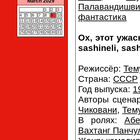
March 2029
Палавандишви
1
2
3
фантастика
4
5
6
7
8
9
10
11
12
13
14
15
16
17
18
19
20
21
22
23
24
25
26
27
28
29
30
31
Ох, этот ужас
sashineli, sash
Режиссёр:
Тем
Страна:
СССР
Год выпуска:
1
Авторы сцена
Чиковани
,
Тем
В ролях:
Аб
Вахтанг Панчу