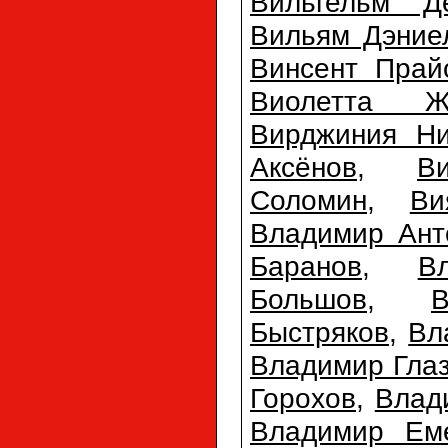
Вильгельм Д
Вильям Дэние
Винсент Прай
Виолетта Ж
Вирджиния Ни
Аксёнов
,
В
Соломин
,
Ви
Владимир Ант
Баранов
,
В
Большов
,
Быстряков
,
Вл
Владимир Гла
Горохов
,
Влад
Владимир Ем