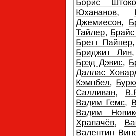
Борис Штоко
Юхананов
,
Джемиесон
,
Б
Тайлер
,
Брайс
Бретт Пайпер
Бриджит Лин
Брэд Дэвис
,
Б
Даллас Ховар
Кэмпбел
,
Бурк
Салливан
,
В.
Вадим Гемс
,
Вадим Новик
Храпачёв
,
Ва
Валентин Вин