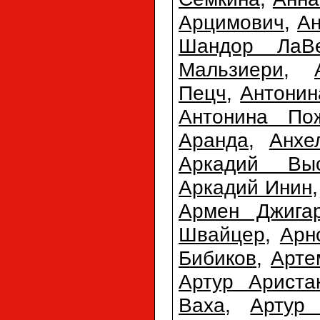
Арцимович
,
Ан
Шандор ЛаВ
Мальзиери
,
Пецч
,
Антонин
Антонина По
Аранда
,
Анхе
Аркадий Выс
Аркадий Инин
Армен Джигар
Швайцер
,
Арн
Бибиков
,
Арте
Артур Ариста
Ваха
,
Артур 