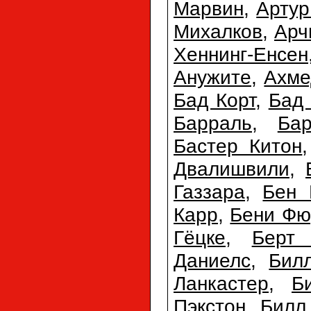
Марвин
,
Арту
Михалков
,
Арч
Хеннинг-Енсен
Анужите
,
Ахме
Бад Корт
,
Бад
Барраль
,
Ба
Бастер Китон
Двалишвили
,
Газзара
,
Бен 
Карр
,
Бени Фю
Гёцке
,
Берт
Даниелс
,
Бил
Ланкастер
,
Б
Пэкстон
,
Билл