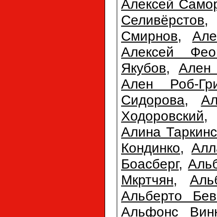
Алексей Само
Селивёрстов
Смирнов
,
Але
Алексей Фео
Якубов
,
Ален 
Ален Роб-Гр
Сидорова
,
А
Ходоровский
Алина Таркинс
Кондинко
,
Алл
Боасберг
,
Аль
Мкртчян
,
Аль
Альберто Бев
Альфонс Вин