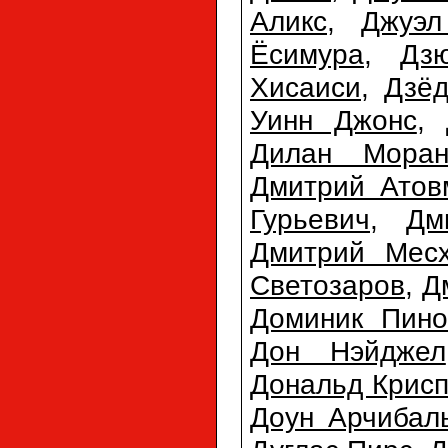
Аликс
,
Джуэл
Ёсимура
,
Дз
Хисаиси
,
Дзёд
Уинн Джонс
,
Дилан Мора
Дмитрий Атов
Гурьевич
,
Дм
Дмитрий Мес
Светозаров
,
Д
Доминик Пино
Дон Нэйджел
Дональд Крис
Доун Арчибал