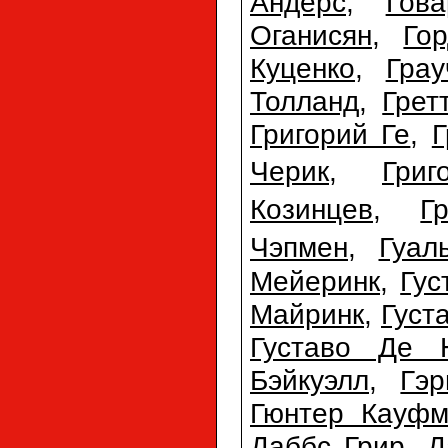
Андерс
,
Гов
Оганисян
,
Го
Куценко
,
Гра
Толланд
,
Грет
Григорий Ге
,
Г
Черик
,
Гри
Козинцев
,
Г
Чэпмен
,
Гуал
Мейеринк
,
Гус
Майринк
,
Густ
Густаво Де 
Бэйкуэлл
,
Гэр
Гюнтер Кауфм
Даббс Грир
,
Д