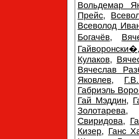
Вольдемар Ян
Прейс
,
Всево
Всеволод Ива
Богачёв
,
Вяч
Гайворонски�
Кулаков
,
Вяче
Вячеслав Раз
Яковлев
,
Г.
Габриэль Воро
Гай Мэддин
,
Г
Золотарева
Свиридова
,
Г
Кизер
,
Ганс Х