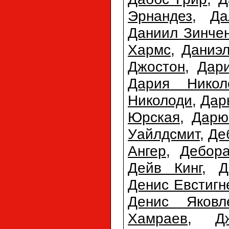
Эрнандез
,
Да
Даниил Зинче
Хармс
,
Даниэл
Джостон
,
Дар
Дария Никол
Николоди
,
Дар
Юрская
,
Дарю
Уайлдсмит
,
Де
Ангер
,
Дебора
Дейв Кинг
,
Д
Денис Евстигн
Денис Яковл
Хамраев
,
Д