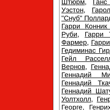
Штюрм
,
Ганс
Уэстон
,
Гаро
"Снуб" Поллар
Гарри Конник
Руби
,
Гарри 
Фармер
,
Гарри
Гедиминас Гир
Гейл Рассел
Вернов
,
Генна
Геннадий Ми
Геннадий Тка
Геннадий Шат
Уолтхолл
,
Ген
Георге
,
Генри