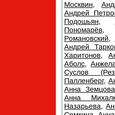
Москвин
,
Анд
Андрей Петро
Подошьян
,
Пономарёв
Романовский
,
Андрей Тарко
Харитонов
,
А
Аболс
,
Анжел
Суслов (Резн
Палленберг
,
А
Анна Земцова
Анна Михалк
Назарьева
,
Ан
Семкина
,
Анна