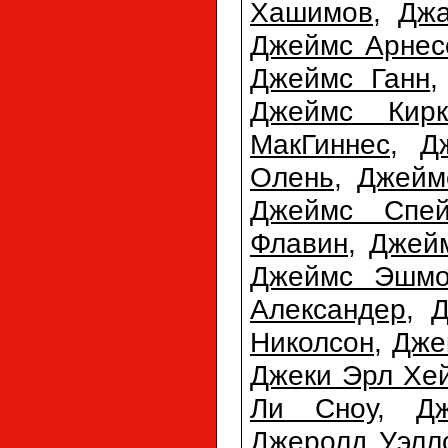
Хашимов
,
Джа
Джеймс Арнес
Джеймс Ганн
Джеймс Кирк
МакГиннес
,
Д
Олень
,
Джейм
Джеймс Спей
Флавин
,
Джей
Джеймс Эшмо
Александер
,
Д
Николсон
,
Дже
Джеки Эрл Хе
Ли Сноу
,
Д
Джеролд Уэлл