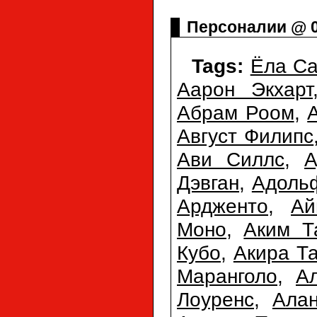
Персоналии @ 0
Tags:
Ёла Са
Аарон Экхарт
Абрам Роом
,
Август Филипс
Ави Силлс
,
А
Дэвган
,
Адоль
Ардженто
,
Ай
Моно
,
Аким 
Кубо
,
Акира Т
Маранголо
,
А
Лоуренс
,
Ала