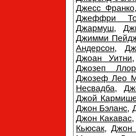
Джесс Франко
Джеффри То
Джармуш
,
Дж
Джимми Пейд
Андерсон
,
Дж
Джоан Уитни
Джозеп Ллор
Джозеф Лео М
Несвадба
,
Дж
Джой Кармиш
Джон Бэланс
,
Джон Какавас
Кьюсак
,
Джон 