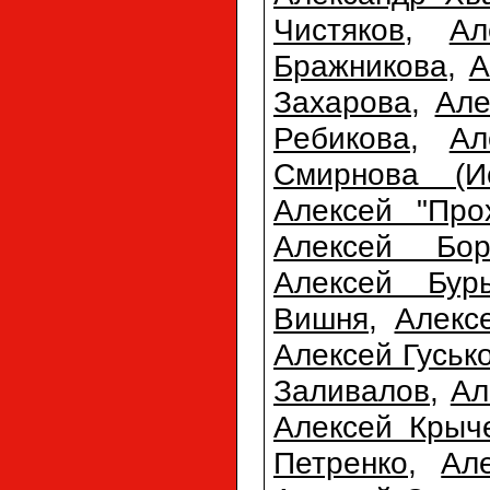
Чистяков
,
Ал
Бражникова
,
А
Захарова
,
Але
Ребикова
,
Ал
Смирнова (Ис
Алексей "Про
Алексей Бор
Алексей Бур
Вишня
,
Алекс
Алексей Гуськ
Заливалов
,
Ал
Алексей Крыч
Петренко
,
Ал