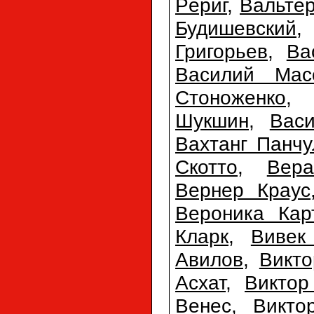
Рёриг
,
Вальте
Будишевский
Григорьев
,
Ва
Василий Мас
Стоноженко
Шукшин
,
Вас
Вахтанг Панчу
Скотто
,
Вер
Вернер Краус
Вероника Кар
Кларк
,
Вивек
Авилов
,
Викто
Асхат
,
Виктор
Венес
,
Викто