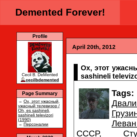
Demented Forever!
Profile
April 20th, 2012
Ох, этот ужасны
sashineli televi
Cecil B. DeMented
cecilbdemented
Tags:
Page Summary
Двал
→
Ох, этот ужасный,
ужасный телевизор /
Грузи
Oh, es sashineli,
sashineli televizori
(1990)
Леван
→
Персоналии
СССР
,
Ст