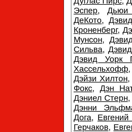
Дуглас Пирс
,
Д
Эспер
,
Дьюи
ДеКото
,
Дэви
Кроненберг
,
Дэ
Мунсон
,
Дэви
Сильва
,
Дэвид
Дэвид Уорк 
Хассельхофф
Дэйзи Хилтон
Фокс
,
Дэн На
Дэниел Стерн
Дэнни Эльфм
Дога
,
Евгений
Герчаков
,
Евге