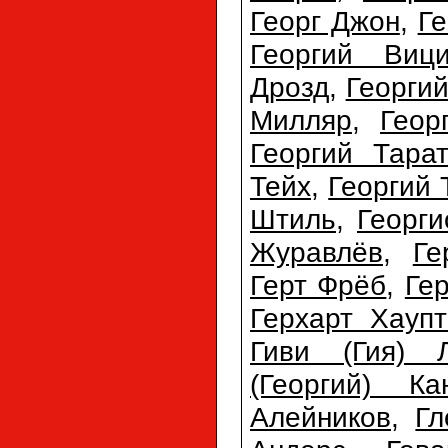
Георг Джон
,
Ге
Георгий Виц
Дрозд
,
Георги
Милляр
,
Геор
Георгий Тарат
Тейх
,
Георгий 
Штиль
,
Георг
Журавлёв
,
Ге
Герт Фрёб
,
Ге
Герхарт Хауп
Гиви (Гия) 
(Георгий) Ка
Алейников
,
Гл