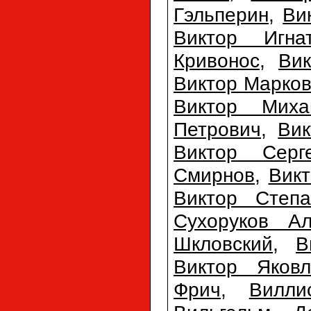
Гэльперин
,
Ви
Виктор Игна
Кривонос
,
Ви
Виктор Марко
Виктор Миха
Петрович
,
Вик
Виктор Серг
Смирнов
,
Вик
Виктор Степа
Сухоруков Ал
Шкловский
,
В
Виктор Яковл
Фрич
,
Вилли