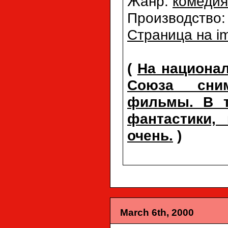
Жанр:
комедия
Производство
Страница на i
(
На национа
Союза сни
фильмы. В т
фантастики, 
очень.
)
March 6th, 2000