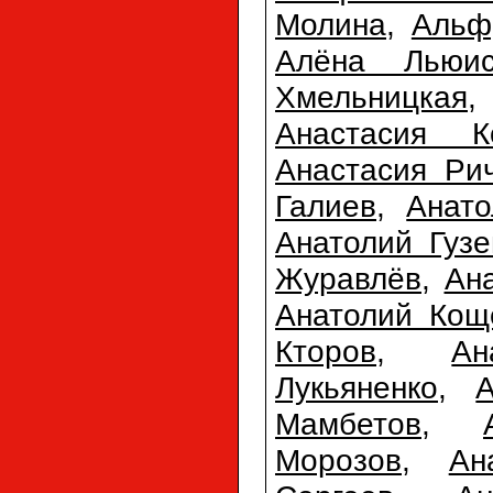
Молина
,
Альф
Алёна Льюи
Хмельницкая
Анастасия К
Анастасия Ри
Галиев
,
Анато
Анатолий Гузе
Журавлёв
,
Ан
Анатолий Кощ
Кторов
,
Ан
Лукьяненко
,
Мамбетов
,
Морозов
,
Ан