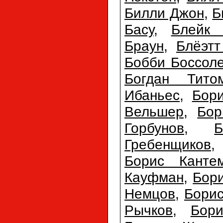
Билли Джон
,
Б
Басу
,
Блейк 
Браун
,
Блёэтт
Бобби Боссол
Богдан Тито
Ибаньес
,
Бори
Вельшер
,
Бор
Горбунов
,
Б
Гребенщиков
Борис Канте
Кауфман
,
Бор
Немцов
,
Бори
Рычков
,
Бор