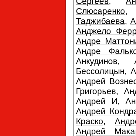
Сергеев
,
А
Слюсаренко
Таджибаева
,
А
Анджело Фер
Андре Маттон
Андре Фальк
Анкудинов
,
Бессолицын
,
А
Андрей Возне
Григорьев
,
Ан
Андрей И
,
Ан
Андрей Кондр
Краско
,
Анд
Андрей Мака