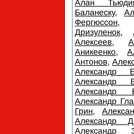
Алан Тьюди
Баланеску
,
Ал
Фергюссон
Дризуленок
,
Алексеев
,
А
Аникеенко
,
А
Антонов
,
Алек
Александр Б
Александр Б
Александр 
Александр Гла
Грин
,
Алекса
Александр Д
Александр З