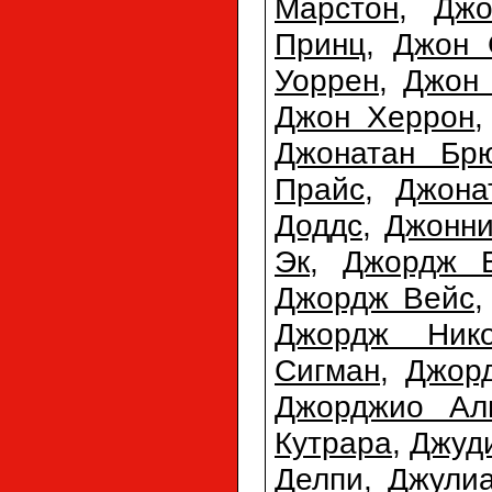
Марстон
,
Джо
Принц
,
Джон 
Уоррен
,
Джон
Джон Херрон
Джонатан Бр
Прайс
,
Джона
Доддс
,
Джонн
Эк
,
Джордж 
Джордж Вейс
Джордж Нико
Сигман
,
Джор
Джорджио Ал
Кутрара
,
Джуд
Делпи
,
Джулиа