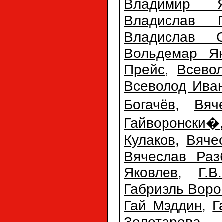
Владимир Я
Владислав Г
Владислав С
Вольдемар Ян
Прейс
,
Всево
Всеволод Ива
Богачёв
,
Вяч
Гайворонски�
Кулаков
,
Вяче
Вячеслав Раз
Яковлев
,
Г.
Габриэль Воро
Гай Мэддин
,
Г
Золотарева