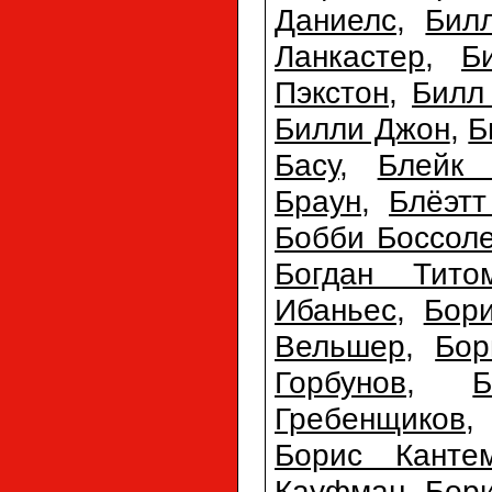
Даниелс
,
Бил
Ланкастер
,
Б
Пэкстон
,
Билл
Билли Джон
,
Б
Басу
,
Блейк 
Браун
,
Блёэтт
Бобби Боссол
Богдан Тито
Ибаньес
,
Бори
Вельшер
,
Бор
Горбунов
,
Б
Гребенщиков
Борис Канте
Кауфман
,
Бор