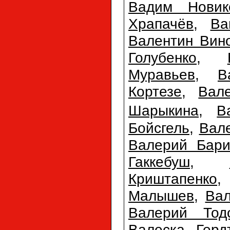
Вадим Новик
Храпачёв
,
Ва
Валентин Вин
Голубенко
,
Муравьев
,
В
Кортезе
,
Вал
Шарыкина
,
В
Бойсгель
,
Вал
Валерий Бари
Гаккебуш
,
Криштапенко
Малышев
,
Ва
Валерий Тодо
Валеска Герд