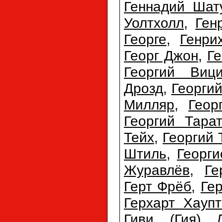
Геннадий Шат
Уолтхолл
,
Ген
Георге
,
Генри
Георг Джон
,
Ге
Георгий Виц
Дрозд
,
Георги
Милляр
,
Геор
Георгий Тарат
Тейх
,
Георгий 
Штиль
,
Георг
Журавлёв
,
Ге
Герт Фрёб
,
Ге
Герхарт Хауп
Гиви (Гия) 