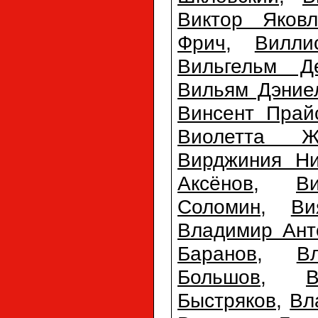
Виктор Яковл
Фрич
,
Вилли
Вильгельм Д
Вильям Дэние
Винсент Прай
Виолетта Ж
Вирджиния Ни
Аксёнов
,
В
Соломин
,
Ви
Владимир Ант
Баранов
,
В
Большов
,
Быстряков
,
Вл