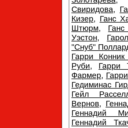
Свиридова
,
Г
Кизер
,
Ганс Х
Штюрм
,
Ганс
Уэстон
,
Гаро
"Снуб" Поллар
Гарри Конник
Руби
,
Гарри 
Фармер
,
Гарри
Гедиминас Гир
Гейл Рассел
Вернов
,
Генна
Геннадий Ми
Геннадий Тка