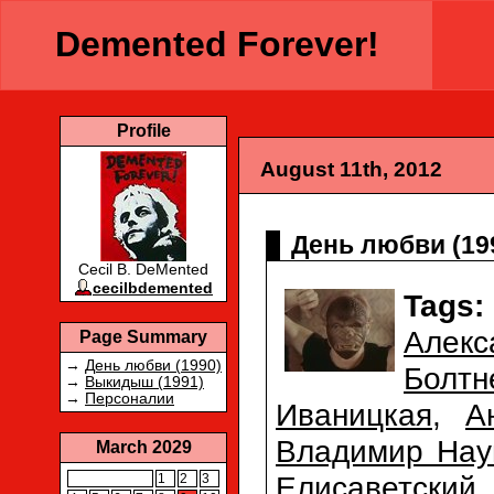
Demented Forever!
Profile
August 11th, 2012
День любви (19
Cecil B. DeMented
cecilbdemented
Tags:
Алек
Page Summary
→
День любви (1990)
Болтн
→
Выкидыш (1991)
→
Персоналии
Иваницкая
,
А
Владимир Нау
March 2029
Елисаветский
1
2
3