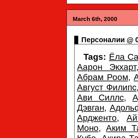
March 6th, 2000
Персоналии @ 0
Tags:
Ёла Са
Аарон Экхарт
Абрам Роом
,
Август Филипс
Ави Силлс
,
А
Дэвган
,
Адоль
Ардженто
,
Ай
Моно
,
Аким 