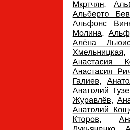
Мкртчян
,
Аль
Альберто Бев
Альфонс Вин
Молина
,
Альф
Алёна Льюи
Хмельницкая
Анастасия К
Анастасия Ри
Галиев
,
Анато
Анатолий Гузе
Журавлёв
,
Ан
Анатолий Кощ
Кторов
,
Ан
Лукьяненко
,