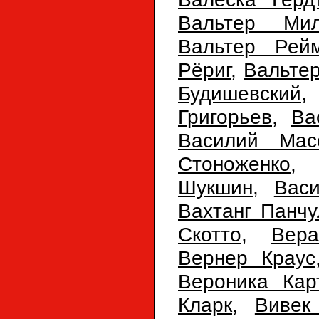
Вальтер Мил
Вальтер Рей
Рёриг
,
Вальте
Будишевский
Григорьев
,
Ва
Василий Мас
Стоноженко
Шукшин
,
Вас
Вахтанг Панчу
Скотто
,
Вер
Вернер Краус
Вероника Кар
Кларк
,
Вивек