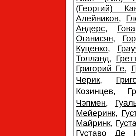
(Георгий) Ка
Алейников
,
Гл
Андерс
,
Гов
Оганисян
,
Го
Куценко
,
Гра
Толланд
,
Грет
Григорий Ге
,
Г
Черик
,
Гри
Козинцев
,
Г
Чэпмен
,
Гуал
Мейеринк
,
Гус
Майринк
,
Густ
Густаво Де 