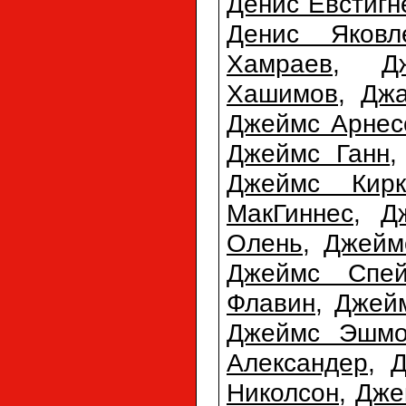
Денис Евстигн
Денис Яковл
Хамраев
,
Д
Хашимов
,
Джа
Джеймс Арнес
Джеймс Ганн
Джеймс Кирк
МакГиннес
,
Д
Олень
,
Джейм
Джеймс Спей
Флавин
,
Джей
Джеймс Эшмо
Александер
,
Д
Николсон
,
Дже