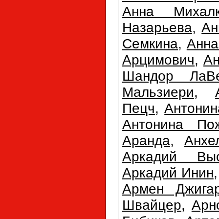
Анна Михалк
Назарьева
,
Ан
Семкина
,
Анна
Арцимович
,
Ан
Шандор ЛаВ
Мальзиери
,
Пецч
,
Антонин
Антонина По
Аранда
,
Анхе
Аркадий Выс
Аркадий Инин
Армен Джигар
Швайцер
,
Арн