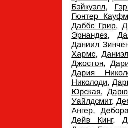
Бэйкуэлл
,
Гэр
Гюнтер Кауфм
Даббс Грир
,
Д
Эрнандез
,
Да
Даниил Зинче
Хармс
,
Даниэл
Джостон
,
Дар
Дария Никол
Николоди
,
Дар
Юрская
,
Дарю
Уайлдсмит
,
Де
Ангер
,
Дебора
Дейв Кинг
,
Д