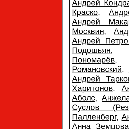
Андрей Кондр
Краско
,
Анд
Андрей Мака
Москвин
,
Анд
Андрей Петро
Подошьян
,
Пономарёв
Романовский
,
Андрей Тарко
Харитонов
,
А
Аболс
,
Анжел
Суслов (Резн
Палленберг
,
А
Анна Земцова