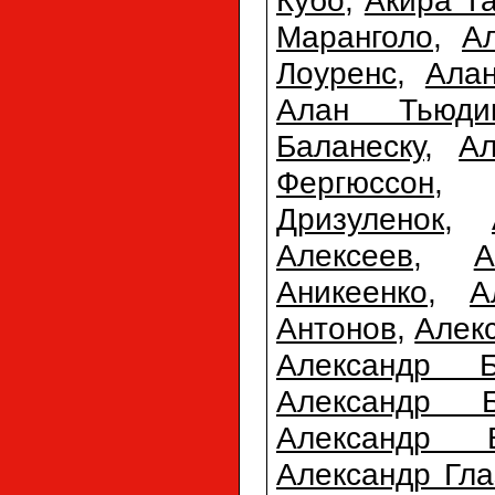
Кубо
,
Акира Т
Маранголо
,
А
Лоуренс
,
Ала
Алан Тьюди
Баланеску
,
Ал
Фергюссон
Дризуленок
,
Алексеев
,
А
Аникеенко
,
А
Антонов
,
Алек
Александр Б
Александр Б
Александр 
Александр Гла