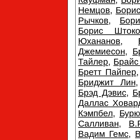
Немцов
,
Бори
Рычков
,
Бор
Борис Штоко
Юхананов
,
Джемиесон
,
Б
Тайлер
,
Брайс
Бретт Пайпер
Бриджит Лин
Брэд Дэвис
,
Б
Даллас Ховар
Кэмпбел
,
Бурк
Салливан
,
В.
Вадим Гемс
,