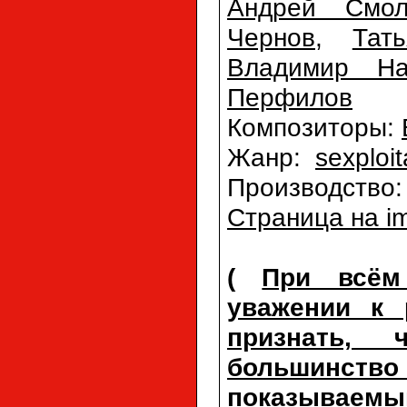
Андрей Смол
Чернов
,
Тат
Владимир На
Перфилов
Композиторы:
Жанр:
sexploit
Производство
Страница на i
(
При всём
уважении к 
признать,
большинств
показываемым