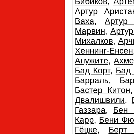
Бибиков
,
Арте
Артур Ариста
Ваха
,
Артур 
Марвин
,
Арту
Михалков
,
Арч
Хеннинг-Енсен
Анужите
,
Ахме
Бад Корт
,
Бад
Барраль
,
Ба
Бастер Китон
Двалишвили
,
Газзара
,
Бен 
Карр
,
Бени Фю
Гёцке
,
Берт