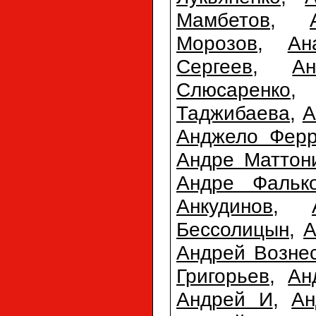
Мамбетов
,
Морозов
,
Ан
Сергеев
,
А
Слюсаренко
Таджибаева
,
А
Анджело Фер
Андре Маттон
Андре Фальк
Анкудинов
,
Бессолицын
,
А
Андрей Возне
Григорьев
,
Ан
Андрей И
,
Ан