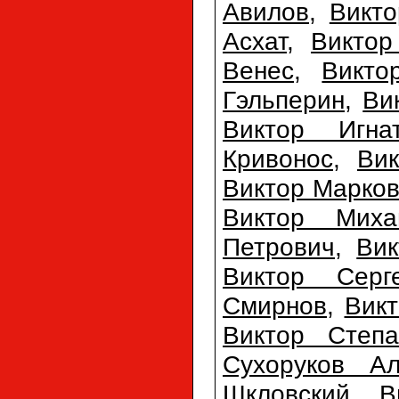
Авилов
,
Викто
Асхат
,
Виктор
Венес
,
Викто
Гэльперин
,
Ви
Виктор Игна
Кривонос
,
Ви
Виктор Марко
Виктор Миха
Петрович
,
Вик
Виктор Серг
Смирнов
,
Вик
Виктор Степа
Сухоруков Ал
Шкловский
,
В