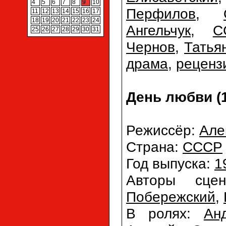
4
5
6
7
8
9
10
Перфилов
,
11
12
13
14
15
16
17
18
19
20
21
22
23
24
Ангельчук
,
С
25
26
27
28
29
30
31
Чернов
,
Татья
драма
,
реценз
День любви (
Режиссёр:
Але
Страна:
СССР
Год выпуска:
1
Авторы сце
Побережский
,
В ролях:
Ан