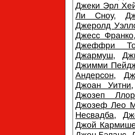
Джеки Эрл Хе
Ли Сноу
,
Д
Джеролд Уэлл
Джесс Франко
Джеффри То
Джармуш
,
Дж
Джимми Пейд
Андерсон
,
Дж
Джоан Уитни
Джозеп Ллор
Джозеф Лео М
Несвадба
,
Дж
Джой Кармиш
Джон Бэланс
,