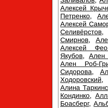
Заливалов
,
Ал
Алексей Крыч
Петренко
,
Ал
Алексей Само
Селивёрстов
Смирнов
,
Але
Алексей Фео
Якубов
,
Ален 
Ален Роб-Гр
Сидорова
,
А
Ходоровский
Алина Таркинс
Кондинко
,
Алл
Боасберг
,
Аль