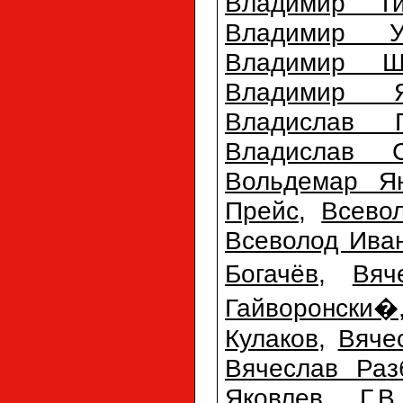
Владимир Т
Владимир Ур
Владимир Ш
Владимир Я
Владислав Г
Владислав С
Вольдемар Ян
Прейс
,
Всево
Всеволод Ива
Богачёв
,
Вяч
Гайворонски�
Кулаков
,
Вяче
Вячеслав Раз
Яковлев
,
Г.