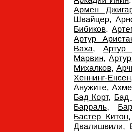
Армен Джигар
Швайцер
,
Арн
Бибиков
,
Арте
Артур Ариста
Ваха
,
Артур 
Марвин
,
Арту
Михалков
,
Арч
Хеннинг-Енсен
Анужите
,
Ахме
Бад Корт
,
Бад
Барраль
,
Ба
Бастер Китон
Двалишвили
,