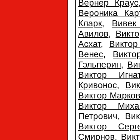
Вернер Краус
Вероника Кар
Кларк
,
Вивек
Авилов
,
Викто
Асхат
,
Виктор
Венес
,
Викто
Гэльперин
,
Ви
Виктор Игна
Кривонос
,
Ви
Виктор Марко
Виктор Миха
Петрович
,
Вик
Виктор Серг
Смирнов
,
Вик