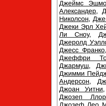
Джеймс Эшмо
Александер
,
Д
Николсон
,
Дже
Джеки Эрл Хе
Ли Сноу
,
Д
Джеролд Уэлл
Джесс Франко
Джеффри То
Джармуш
,
Дж
Джимми Пейд
Андерсон
,
Дж
Джоан Уитни
Джозеп Ллор
Джозеф Лео М