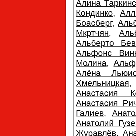
Алина Таркинс
Кондинко
,
Алл
Боасберг
,
Аль
Мкртчян
,
Аль
Альберто Бев
Альфонс Вин
Молина
,
Альф
Алёна Льюи
Хмельницкая
Анастасия К
Анастасия Ри
Галиев
,
Анато
Анатолий Гузе
Журавлёв
,
Ан