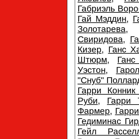
Габриэль Воро
Гай Мэддин
,
Г
Золотарева
Свиридова
,
Г
Кизер
,
Ганс Х
Штюрм
,
Ганс
Уэстон
,
Гаро
"Снуб" Поллар
Гарри Конник
Руби
,
Гарри 
Фармер
,
Гарри
Гедиминас Гир
Гейл Рассел