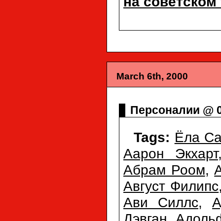
на советском
March 6th, 2000
Персоналии @ 0
Tags:
Ёла Са
Аарон Экхарт
Абрам Роом
,
Август Филипс
Ави Силлс
,
А
Дэвган
,
Адоль