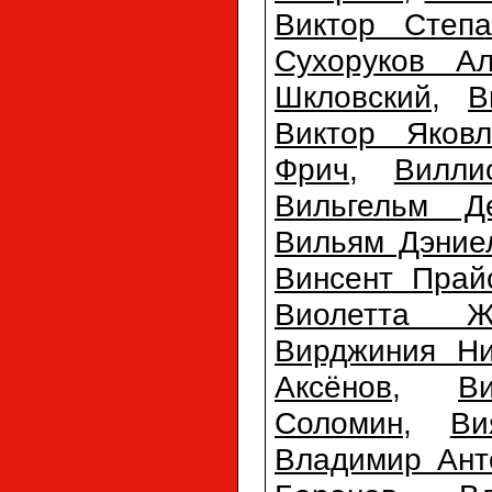
Виктор Степа
Сухоруков Ал
Шкловский
,
В
Виктор Яковл
Фрич
,
Вилли
Вильгельм Д
Вильям Дэние
Винсент Прай
Виолетта Ж
Вирджиния Ни
Аксёнов
,
В
Соломин
,
Ви
Владимир Ант