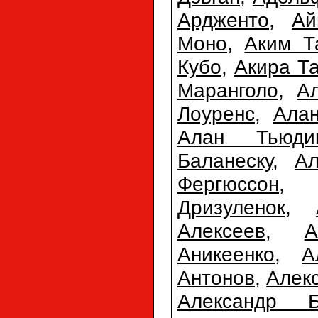
Ардженто
,
Ай
Моно
,
Аким 
Кубо
,
Акира Т
Маранголо
,
А
Лоуренс
,
Ала
Алан Тьюди
Баланеску
,
Ал
Фергюссон
Дризуленок
,
Алексеев
,
А
Аникеенко
,
А
Антонов
,
Алек
Александр Б