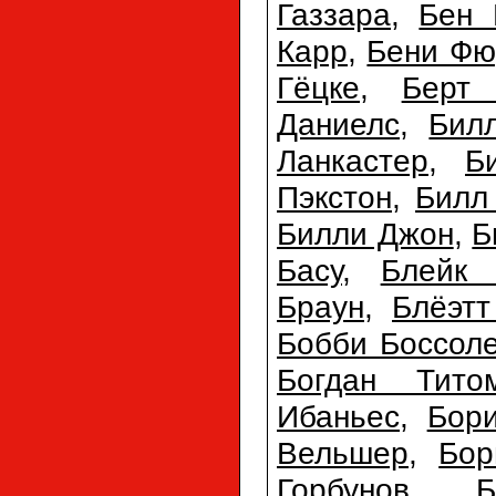
Газзара
,
Бен 
Карр
,
Бени Фю
Гёцке
,
Берт
Даниелс
,
Бил
Ланкастер
,
Б
Пэкстон
,
Билл
Билли Джон
,
Б
Басу
,
Блейк 
Браун
,
Блёэтт
Бобби Боссол
Богдан Тито
Ибаньес
,
Бори
Вельшер
,
Бор
Горбунов
,
Б