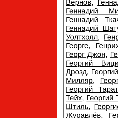
Вернов
,
Генна
Геннадий Ми
Геннадий Тка
Геннадий Шат
Уолтхолл
,
Ген
Георге
,
Генри
Георг Джон
,
Ге
Георгий Виц
Дрозд
,
Георги
Милляр
,
Геор
Георгий Тарат
Тейх
,
Георгий 
Штиль
,
Георг
Журавлёв
,
Ге