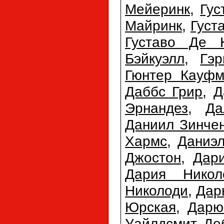
Мейеринк
,
Гус
Майринк
,
Густ
Густаво Де 
Бэйкуэлл
,
Гэр
Гюнтер Кауфм
Даббс Грир
,
Д
Эрнандез
,
Да
Даниил Зинче
Хармс
,
Даниэл
Джостон
,
Дар
Дария Никол
Николоди
,
Дар
Юрская
,
Дарю
Уайлдсмит
,
Де