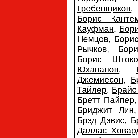
Гребенщиков
Борис Канте
Кауфман
,
Бор
Немцов
,
Бори
Рычков
,
Бор
Борис Штоко
Юхананов
,
Джемиесон
,
Б
Тайлер
,
Брайс
Бретт Пайпер
Бриджит Лин
Брэд Дэвис
,
Б
Даллас Ховар