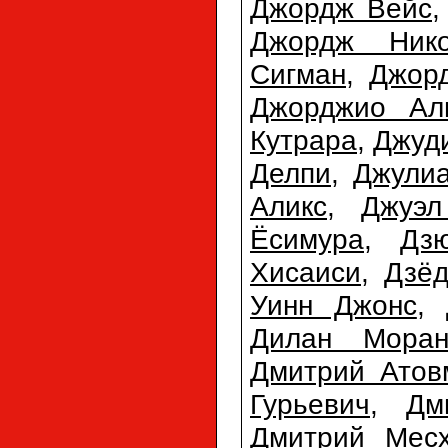
Джордж Вейс
Джордж Нико
Сигман
,
Джор
Джорджио Ал
Кутрара
,
Джуд
Делпи
,
Джулиа
Аликс
,
Джуэл
Ёсимура
,
Дз
Хисаиси
,
Дзёд
Уинн Джонс
,
Дилан Мора
Дмитрий Атов
Гурьевич
,
Дм
Дмитрий Мес