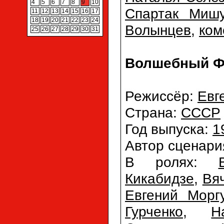
4
5
6
7
8
9
10
Спартак Миш
11
12
13
14
15
16
17
18
19
20
21
22
23
24
Волынцев
,
ком
25
26
27
28
29
30
31
Волшебный Фо
Режиссёр:
Евг
Страна:
СССР
Год выпуска:
1
Автор сценари
В ролях:
Кикабидзе
,
Вя
Евгений Морг
Гурченко
,
Н