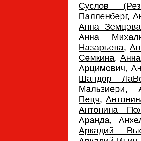
Суслов (Резн
Палленберг
,
А
Анна Земцова
Анна Михалк
Назарьева
,
Ан
Семкина
,
Анна
Арцимович
,
Ан
Шандор ЛаВ
Мальзиери
,
Пецч
,
Антонин
Антонина По
Аранда
,
Анхе
Аркадий Выс
Аркадий Инин