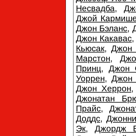
Несвадба
,
Дж
Джой Кармиш
Джон Бэланс
,
Джон Какавас
Кьюсак
,
Джон 
Марстон
,
Джо
Принц
,
Джон 
Уоррен
,
Джон
Джон Херрон
Джонатан Бр
Прайс
,
Джона
Доддс
,
Джонн
Эк
,
Джордж 