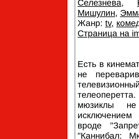
Селезнева
,
Мишулин
,
Эмм
Жанр:
tv
,
коме
Страница на i
Есть в кинемат
не перевари
телевизион
телеоперетта
мюзиклы не
исключением 
вроде "Запре
"Каннибал: М