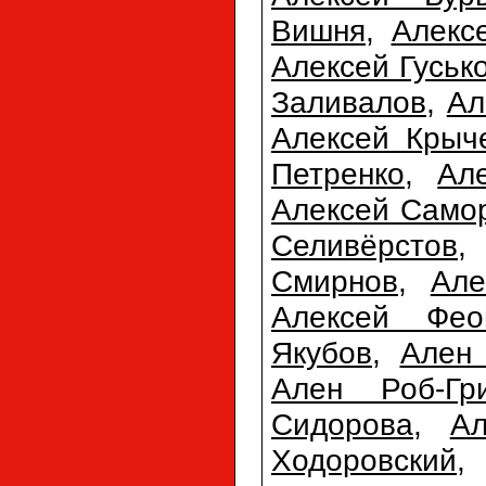
Вишня
,
Алекс
Алексей Гуськ
Заливалов
,
Ал
Алексей Крыч
Петренко
,
Ал
Алексей Само
Селивёрстов
Смирнов
,
Але
Алексей Фео
Якубов
,
Ален 
Ален Роб-Гр
Сидорова
,
А
Ходоровский