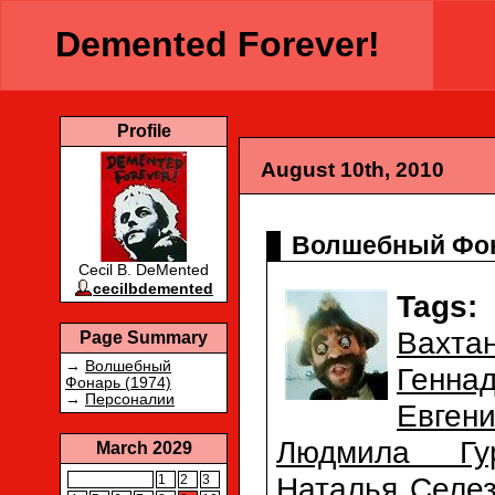
Demented Forever!
Profile
August 10th, 2010
Волшебный Фона
Cecil B. DeMented
cecilbdemented
Tags:
Вахта
Page Summary
→
Волшебный
Генна
Фонарь (1974)
→
Персоналии
Евген
Людмила Гур
March 2029
Наталья Селе
1
2
3