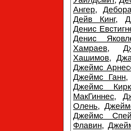
Ангер
,
Дебора
Дейв Кинг
,
Д
Денис Евстигн
Денис Яковл
Хамраев
,
Д
Хашимов
,
Джа
Джеймс Арнес
Джеймс Ганн
Джеймс Кирк
МакГиннес
,
Д
Олень
,
Джейм
Джеймс Спей
Флавин
,
Джей