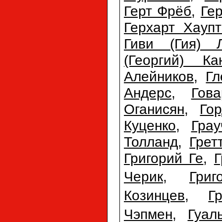
Герт Фрёб
,
Ге
Герхарт Хауп
Гиви (Гия) 
(Георгий) Ка
Алейников
,
Гл
Андерс
,
Гов
Оганисян
,
Го
Куценко
,
Гра
Толланд
,
Грет
Григорий Ге
,
Г
Черик
,
Гри
Козинцев
,
Г
Чэпмен
,
Гуал