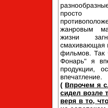
разнообразн
просто о
противополо
жанровым ма
жизни загн
смахивающая н
фильмов. Так 
Фонарь" я вп
продукции, о
впечатление.
(
Впрочем я с
сидел возле 
веря в то, ч