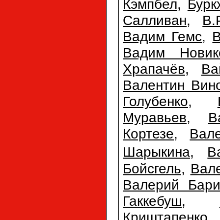
Кэмпбел
,
Бурк
Салливан
,
В.
Вадим Гемс
,
Вадим Новик
Храпачёв
,
Ва
Валентин Вин
Голубенко
,
Муравьев
,
В
Кортезе
,
Вал
Шарыкина
,
В
Бойсгель
,
Вал
Валерий Бари
Гаккебуш
,
Криштапенко