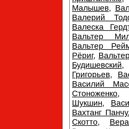
Малышев
,
Ва
Валерий Тодо
Валеска Герд
Вальтер Мил
Вальтер Рей
Рёриг
,
Вальте
Будишевский
Григорьев
,
Ва
Василий Мас
Стоноженко
Шукшин
,
Вас
Вахтанг Панчу
Скотто
,
Вер