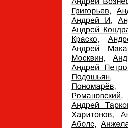
Андрей Возне
Григорьев
,
Ан
Андрей И
,
Ан
Андрей Кондр
Краско
,
Анд
Андрей Мака
Москвин
,
Анд
Андрей Петро
Подошьян
,
Пономарёв
Романовский
,
Андрей Тарко
Харитонов
,
А
Аболс
,
Анжел