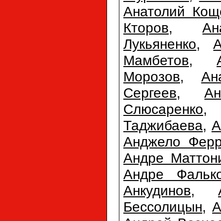
Анатолий Кощ
Кторов
,
Ан
Лукьяненко
,
Мамбетов
,
Морозов
,
Ан
Сергеев
,
А
Слюсаренко
Таджибаева
,
А
Анджело Фер
Андре Маттон
Андре Фальк
Анкудинов
,
Бессолицын
,
А