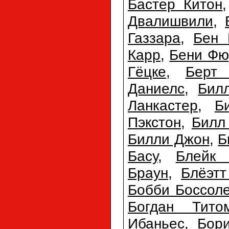
Бастер Китон
Двалишвили
,
Газзара
,
Бен 
Карр
,
Бени Фю
Гёцке
,
Берт
Даниелс
,
Бил
Ланкастер
,
Б
Пэкстон
,
Билл
Билли Джон
,
Б
Басу
,
Блейк 
Браун
,
Блёэтт
Бобби Боссол
Богдан Тито
Ибаньес
,
Бори