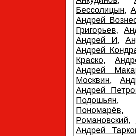
Бессолицын
,
А
Андрей Возне
Григорьев
,
Ан
Андрей И
,
Ан
Андрей Кондр
Краско
,
Анд
Андрей Мака
Москвин
,
Анд
Андрей Петро
Подошьян
,
Пономарёв
Романовский
,
Андрей Тарко