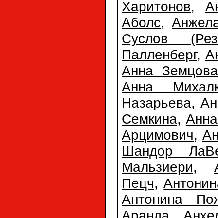
Харитонов
,
А
Аболс
,
Анжел
Суслов (Резн
Палленберг
,
А
Анна Земцова
Анна Михалк
Назарьева
,
Ан
Семкина
,
Анна
Арцимович
,
Ан
Шандор ЛаВ
Мальзиери
,
Пецч
,
Антонин
Антонина По
Аранда
,
Анхе