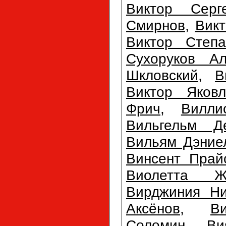
Виктор Серг
Смирнов
,
Вик
Виктор Степа
Сухоруков Ал
Шкловский
,
В
Виктор Яковл
Фрич
,
Вилли
Вильгельм Д
Вильям Дэние
Винсент Прай
Виолетта Ж
Вирджиния Ни
Аксёнов
,
В
Соломин
,
Ви