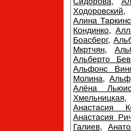
Сидорова
,
А
Ходоровский
Алина Таркинс
Кондинко
,
Алл
Боасберг
,
Аль
Мкртчян
,
Аль
Альберто Бев
Альфонс Вин
Молина
,
Альф
Алёна Льюи
Хмельницкая
Анастасия К
Анастасия Ри
Галиев
,
Анато