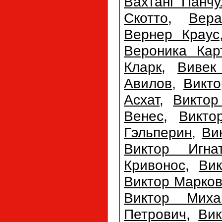
Вахтанг Панчу
Скотто
,
Вер
Вернер Краус
Вероника Кар
Кларк
,
Вивек
Авилов
,
Викто
Асхат
,
Виктор
Венес
,
Викто
Гэльперин
,
Ви
Виктор Игна
Кривонос
,
Ви
Виктор Марко
Виктор Миха
Петрович
,
Вик