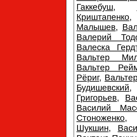
Гаккебуш
,
Криштапенко
Малышев
,
Ва
Валерий Тодо
Валеска Герд
Вальтер Мил
Вальтер Рей
Рёриг
,
Вальте
Будишевский
Григорьев
,
Ва
Василий Мас
Стоноженко
Шукшин
,
Вас