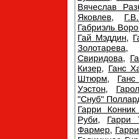
Вячеслав Раз
Яковлев
,
Г.
Габриэль Воро
Гай Мэддин
,
Г
Золотарева
Свиридова
,
Г
Кизер
,
Ганс Х
Штюрм
,
Ганс
Уэстон
,
Гаро
"Снуб" Поллар
Гарри Конник
Руби
,
Гарри 
Фармер
,
Гарри