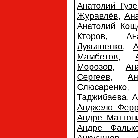
Анатолий Гузе
Журавлёв
,
Ан
Анатолий Кощ
Кторов
,
Ан
Лукьяненко
,
Мамбетов
,
Морозов
,
Ан
Сергеев
,
А
Слюсаренко
Таджибаева
,
А
Анджело Фер
Андре Маттон
Андре Фальк
Анкудинов
,