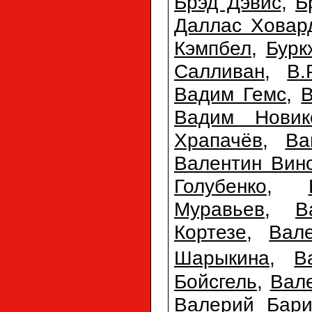
Брэд Дэвис
,
Б
Даллас Ховар
Кэмпбел
,
Бурк
Салливан
,
В.
Вадим Гемс
,
Вадим Новик
Храпачёв
,
Ва
Валентин Вин
Голубенко
,
Муравьев
,
В
Кортезе
,
Вал
Шарыкина
,
В
Бойсгель
,
Вал
Валерий Бари