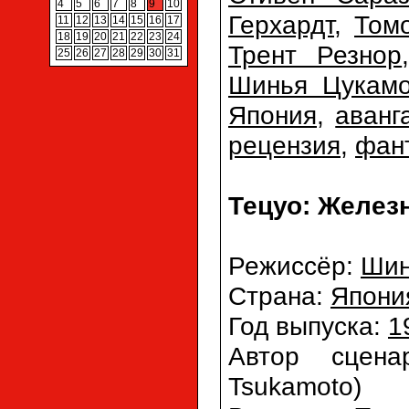
4
5
6
7
8
9
10
Герхардт
,
Том
11
12
13
14
15
16
17
18
19
20
21
22
23
24
Трент Резнор
25
26
27
28
29
30
31
Шинья Цукамо
Япония
,
аванг
рецензия
,
фан
Тецуо: Железн
Режиссёр:
Шин
Страна:
Япони
Год выпуска:
1
Автор сцен
Tsukamoto)