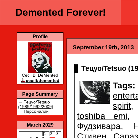
Demented Forever!
Profile
September 19th, 2013
Тецуо/Tetsuo (1
Cecil B. DeMented
cecilbdemented
Tags:
entert
Page Summary
→
Тецуо/Tetsuo
spirit
,
(1989/1992/2009)
→
Персоналии
toshiba emi
,
Фудзивара
,
March 2029
Стивен Сараз
1
2
3