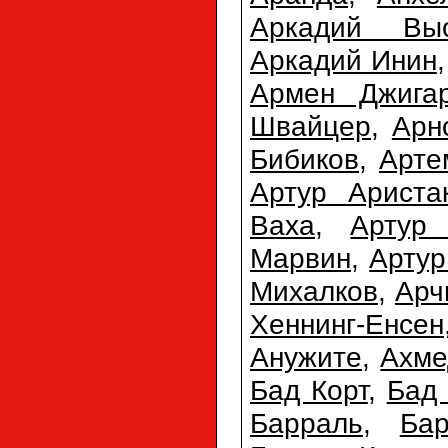
Аркадий Выс
Аркадий Инин
Армен Джигар
Швайцер
,
Арн
Бибиков
,
Арте
Артур Ариста
Ваха
,
Артур 
Марвин
,
Арту
Михалков
,
Арч
Хеннинг-Енсен
Анужите
,
Ахме
Бад Корт
,
Бад
Барраль
,
Ба