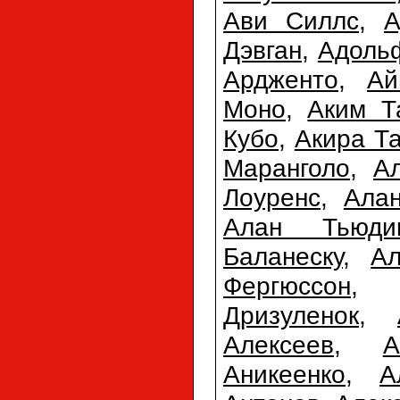
Ави Силлс
,
А
Дэвган
,
Адоль
Ардженто
,
Ай
Моно
,
Аким 
Кубо
,
Акира Т
Маранголо
,
А
Лоуренс
,
Ала
Алан Тьюди
Баланеску
,
Ал
Фергюссон
Дризуленок
,
Алексеев
,
А
Аникеенко
,
А