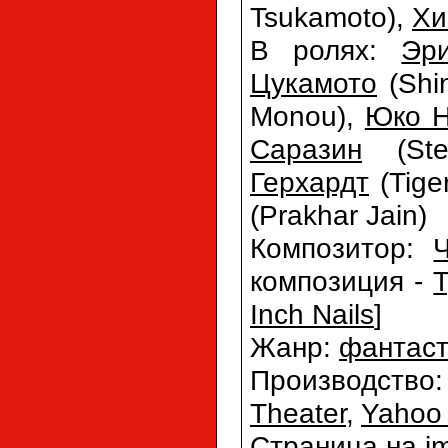
Tsukamoto),
Хи
В ролях:
Эр
Цукамото
(Shi
Monou),
Юко Н
Саразин
(Ste
Герхардт
(Tige
(Prakhar Jain)
Композитор:
композиция -
Inch Nails
]
Жанр:
фантаст
Производство
Theater
,
Yahoo
Страница на i