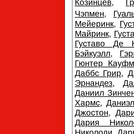
Козинцев
,
Г
Чэпмен
,
Гуал
Мейеринк
,
Гус
Майринк
,
Густ
Густаво Де 
Бэйкуэлл
,
Гэр
Гюнтер Кауфм
Даббс Грир
,
Д
Эрнандез
,
Да
Даниил Зинче
Хармс
,
Даниэл
Джостон
,
Дар
Дария Никол
Николоди
,
Дар