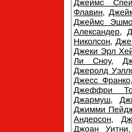
Джеймс Спей
Флавин
,
Джей
Джеймс Эшмо
Александер
,
Д
Николсон
,
Дже
Джеки Эрл Хе
Ли Сноу
,
Д
Джеролд Уэлл
Джесс Франко
Джеффри То
Джармуш
,
Дж
Джимми Пейд
Андерсон
,
Дж
Джоан Уитни