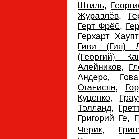
Штиль
,
Георг
Журавлёв
,
Ге
Герт Фрёб
,
Ге
Герхарт Хауп
Гиви (Гия) 
(Георгий) Ка
Алейников
,
Гл
Андерс
,
Гов
Оганисян
,
Го
Куценко
,
Гра
Толланд
,
Грет
Григорий Ге
,
Г
Черик
,
Гри