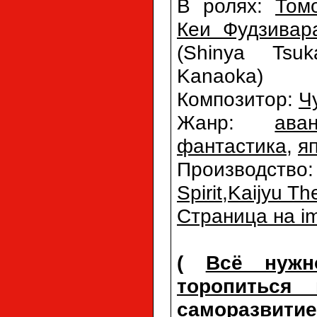
В ролях:
Том
Кеи Фудзивар
(Shinya Tsu
Kanaoka)
Композитор:
Ч
Жанр:
аван
фантастика
,
я
Производств
Spirit
,
Kaijyu Th
Страница на i
(
Всё нужн
торопиться
саморазвитие