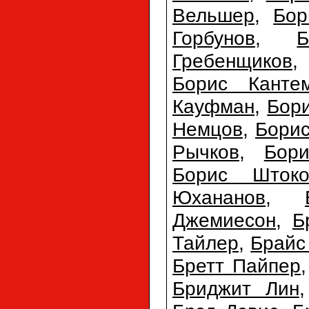
Вельшер
,
Бор
Горбунов
,
Б
Гребенщиков
Борис Канте
Кауфман
,
Бор
Немцов
,
Бори
Рычков
,
Бор
Борис Штоко
Юхананов
,
Джемиесон
,
Б
Тайлер
,
Брайс
Бретт Пайпер
Бриджит Лин