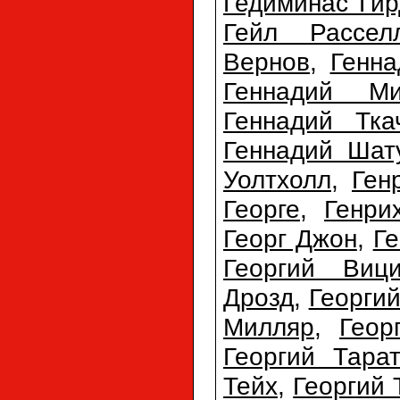
Гедиминас Гир
Гейл Рассел
Вернов
,
Генна
Геннадий Ми
Геннадий Тка
Геннадий Шат
Уолтхолл
,
Ген
Георге
,
Генри
Георг Джон
,
Ге
Георгий Виц
Дрозд
,
Георги
Милляр
,
Геор
Георгий Тарат
Тейх
,
Георгий 