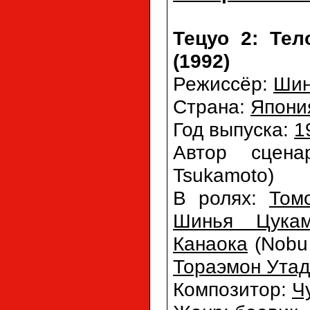
Тецуо 2: Тел
(1992)
Режиссёр:
Шин
Страна:
Япони
Год выпуска:
1
Автор сцен
Tsukamoto)
В ролях:
Том
Шинья Цукам
Канаока
(Nobu
Тораэмон Утад
Композитор:
Ч