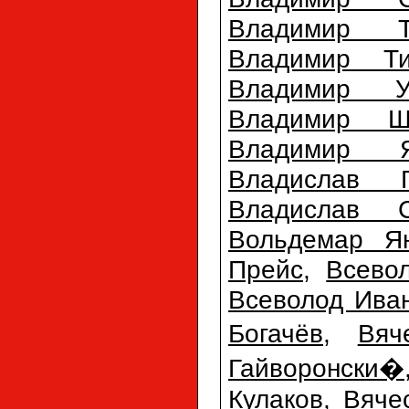
Владимир Т
Владимир Т
Владимир Ур
Владимир Ш
Владимир Я
Владислав Г
Владислав С
Вольдемар Ян
Прейс
,
Всево
Всеволод Ива
Богачёв
,
Вяч
Гайворонски�
Кулаков
,
Вяче