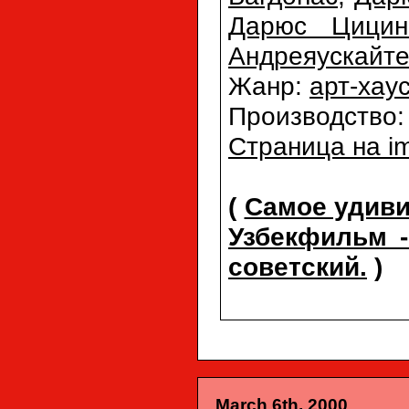
Дарюс Цицин
Андреяускайт
Жанр:
арт-хау
Производство
Страница на i
(
Самое удиви
Узбекфильм -
советский.
)
March 6th, 2000