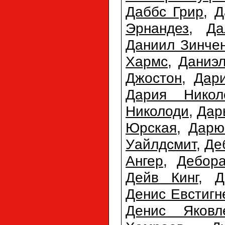
Даббс Грир
,
Д
Эрнандез
,
Да
Даниил Зинче
Хармс
,
Даниэл
Джостон
,
Дар
Дария Никол
Николоди
,
Дар
Юрская
,
Дарю
Уайлдсмит
,
Де
Ангер
,
Дебора
Дейв Кинг
,
Д
Денис Евстигн
Денис Яковл