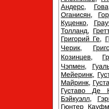
Андерс
,
Гов
Оганисян
,
Го
Куценко
,
Гра
Толланд
,
Грет
Григорий Ге
,
Г
Черик
,
Гри
Козинцев
,
Г
Чэпмен
,
Гуал
Мейеринк
,
Гус
Майринк
,
Густ
Густаво Де 
Бэйкуэлл
,
Гэр
Гюнтер Кауфм