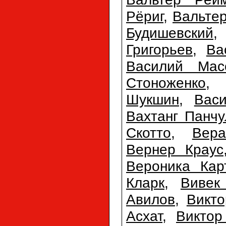
Рёриг
,
Вальте
Будишевский
Григорьев
,
Ва
Василий Мас
Стоноженко
Шукшин
,
Вас
Вахтанг Панчу
Скотто
,
Вер
Вернер Краус
Вероника Кар
Кларк
,
Вивек
Авилов
,
Викто
Асхат
,
Виктор