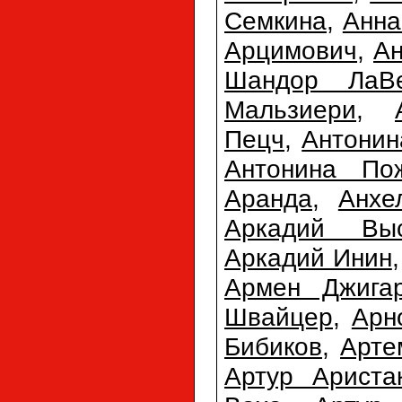
Семкина
,
Анна
Арцимович
,
Ан
Шандор ЛаВ
Мальзиери
,
Пецч
,
Антонин
Антонина По
Аранда
,
Анхе
Аркадий Выс
Аркадий Инин
Армен Джигар
Швайцер
,
Арн
Бибиков
,
Арте
Артур Ариста