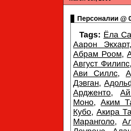
Персоналии @ 0
Tags:
Ёла Са
Аарон Экхарт
Абрам Роом
,
Август Филипс
Ави Силлс
,
А
Дэвган
,
Адоль
Ардженто
,
Ай
Моно
,
Аким 
Кубо
,
Акира Т
Маранголо
,
А