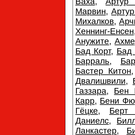
Ваха
,
Артур 
Марвин
,
Арту
Михалков
,
Арч
Хеннинг-Енсен
Анужите
,
Ахме
Бад Корт
,
Бад
Барраль
,
Ба
Бастер Китон
Двалишвили
,
Газзара
,
Бен 
Карр
,
Бени Фю
Гёцке
,
Берт
Даниелс
,
Бил
Ланкастер
,
Б