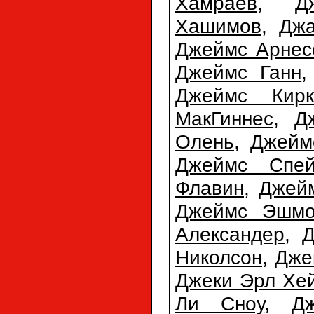
Хамраев
,
Д
Хашимов
,
Джа
Джеймс Арнес
Джеймс Ганн
Джеймс Кирк
МакГиннес
,
Д
Олень
,
Джейм
Джеймс Спей
Флавин
,
Джей
Джеймс Эшмо
Александер
,
Д
Николсон
,
Дже
Джеки Эрл Хе
Ли Сноу
,
Д