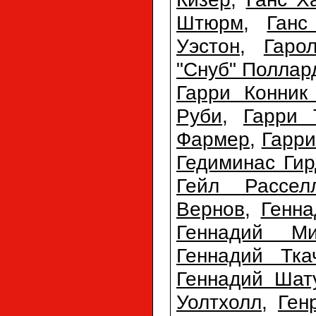
Штюрм
,
Ганс
Уэстон
,
Гаро
"Снуб" Поллар
Гарри Конник
Руби
,
Гарри 
Фармер
,
Гарри
Гедиминас Гир
Гейл Рассел
Вернов
,
Генна
Геннадий Ми
Геннадий Тка
Геннадий Шат
Уолтхолл
,
Ген