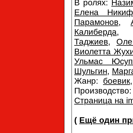
В ролях:
Нази
Елена Никиф
Парамонов
,
Калиберда
Таджиев
,
Оле
Виолетта Жух
Ульмас Юсуп
Шульгин
,
Марг
Жанр:
боевик
Производство
Страница на i
(
Ещё один пр