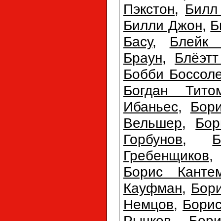
Пэкстон
,
Билл
Билли Джон
,
Б
Басу
,
Блейк 
Браун
,
Блёэтт
Бобби Боссол
Богдан Тито
Ибаньес
,
Бори
Вельшер
,
Бор
Горбунов
,
Б
Гребенщиков
Борис Канте
Кауфман
,
Бор
Немцов
,
Бори
Рычков
,
Бор