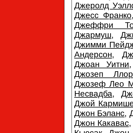
Джеролд Уэлл
Джесс Франко
Джеффри То
Джармуш
,
Дж
Джимми Пейд
Андерсон
,
Дж
Джоан Уитни
Джозеп Ллор
Джозеф Лео М
Несвадба
,
Дж
Джой Кармиш
Джон Бэланс
,
Джон Какавас
Кьюсак
,
Джон 