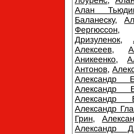
Лоуренс
,
Ала
Алан Тьюди
Баланеску
,
Ал
Фергюссон
Дризуленок
,
Алексеев
,
А
Аникеенко
,
А
Антонов
,
Алек
Александр Б
Александр Б
Александр 
Александр Гла
Грин
,
Алекса
Александр Д