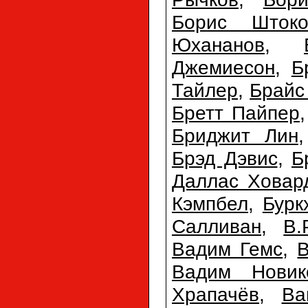
Борис Штоко
Юхананов
,
Джемиесон
,
Б
Тайлер
,
Брайс
Бретт Пайпер
Бриджит Лин
Брэд Дэвис
,
Б
Даллас Ховар
Кэмпбел
,
Бурк
Салливан
,
В.
Вадим Гемс
,
Вадим Новик
Храпачёв
,
Ва