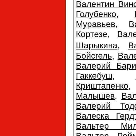
Валентин Вин
Голубенко
,
Муравьев
,
В
Кортезе
,
Вал
Шарыкина
,
В
Бойсгель
,
Вал
Валерий Бари
Гаккебуш
,
Криштапенко
Малышев
,
Ва
Валерий Тодо
Валеска Герд
Вальтер Мил
Вальтер Рей