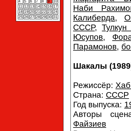
4
5
6
7
8
9
10
Наби Рахимо
11
12
13
14
15
16
17
18
19
20
21
22
23
24
Калиберда
,
О
25
26
27
28
29
30
31
СССР
,
Тулкун
Юсупов
,
Фор
Парамонов
,
бо
Шакалы (198
Режиссёр:
Хаб
Страна:
СССР
Год выпуска:
1
Авторы сцен
Файзиев