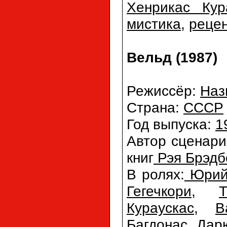
Хенрикас Кур
мистика
,
реце
Вельд (1987)
Режиссёр:
Наз
Страна:
СССР
Год выпуска:
1
Автор сценар
книг
Рэя Брэдб
В ролях:
Юрий
Гегечкори
,
Кураускас
,
В
Багдонас
,
Дар