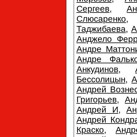
Сергеев
,
А
Слюсаренко
Таджибаева
,
А
Анджело Фер
Андре Маттон
Андре Фальк
Анкудинов
,
Бессолицын
,
А
Андрей Возне
Григорьев
,
Ан
Андрей И
,
Ан
Андрей Кондр
Краско
,
Анд