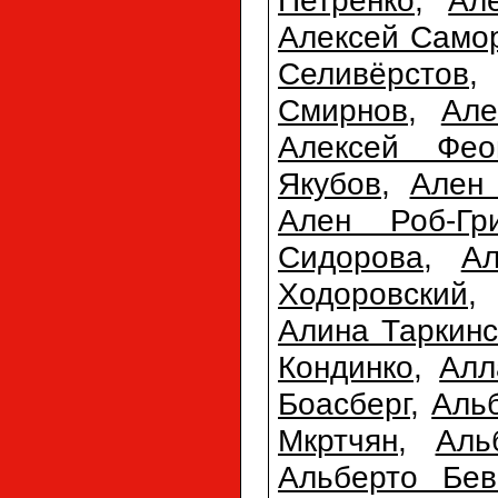
Петренко
,
Ал
Алексей Само
Селивёрстов
Смирнов
,
Але
Алексей Фео
Якубов
,
Ален 
Ален Роб-Гр
Сидорова
,
А
Ходоровский
Алина Таркинс
Кондинко
,
Алл
Боасберг
,
Аль
Мкртчян
,
Аль
Альберто Бев