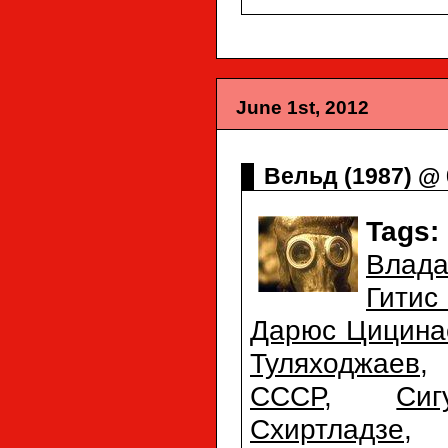
June 1st, 2012
Вельд (1987) @ 
Tags:
Влада
Гити
Дарюс Цицина
Туляходжаев
СССР
,
Си
Схиртладзе