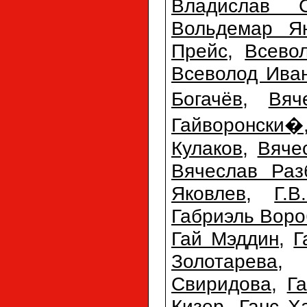
Владислав С
Вольдемар Ян
Прейс
,
Всево
Всеволод Ива
Богачёв
,
Вяч
Гайворонски�
Кулаков
,
Вяче
Вячеслав Раз
Яковлев
,
Г.
Габриэль Воро
Гай Мэддин
,
Г
Золотарева
Свиридова
,
Г
Кизер
,
Ганс Х