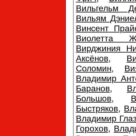
Вильгельм Д
Вильям Дэние
Винсент Прай
Виолетта Ж
Вирджиния Ни
Аксёнов
,
В
Соломин
,
Ви
Владимир Ант
Баранов
,
В
Большов
,
Быстряков
,
Вл
Владимир Гла
Горохов
,
Влад