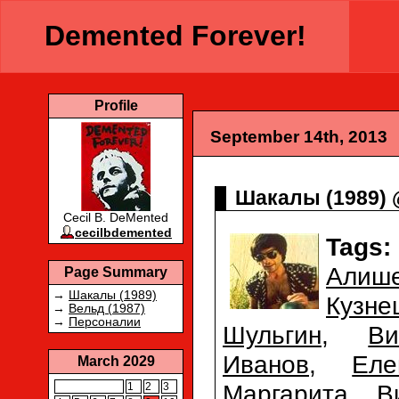
Demented Forever!
Profile
September 14th, 2013
Шакалы (1989) 
Cecil B. DeMented
cecilbdemented
Tags:
Алиш
Page Summary
→
Шакалы (1989)
Кузне
→
Вельд (1987)
→
Персоналии
Шульгин
,
В
Иванов
,
Ел
March 2029
Маргарита Ви
1
2
3