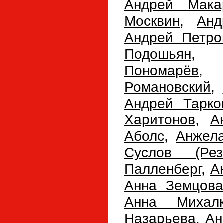
Андрей Мака
Москвин
,
Анд
Андрей Петро
Подошьян
,
Пономарёв
Романовский
,
Андрей Тарко
Харитонов
,
А
Аболс
,
Анжел
Суслов (Резн
Палленберг
,
А
Анна Земцова
Анна Михалк
Назарьева
,
Ан