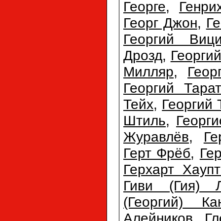
Георге
,
Генри
Георг Джон
,
Ге
Георгий Виц
Дрозд
,
Георги
Милляр
,
Геор
Георгий Тарат
Тейх
,
Георгий 
Штиль
,
Георг
Журавлёв
,
Ге
Герт Фрёб
,
Ге
Герхарт Хауп
Гиви (Гия) 
(Георгий) Ка
Алейников
,
Гл