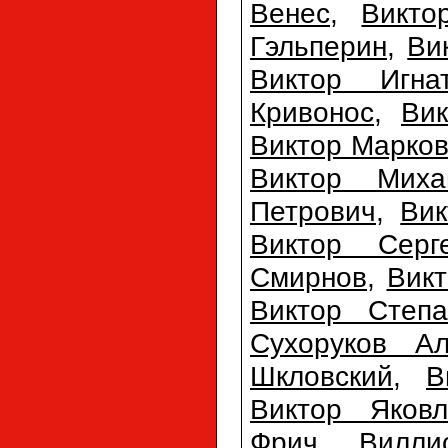
Венес
,
Викто
Гэльперин
,
Ви
Виктор Игна
Кривонос
,
Ви
Виктор Марко
Виктор Миха
Петрович
,
Вик
Виктор Серг
Смирнов
,
Вик
Виктор Степа
Сухоруков Ал
Шкловский
,
В
Виктор Яковл
Фрич
,
Вилли