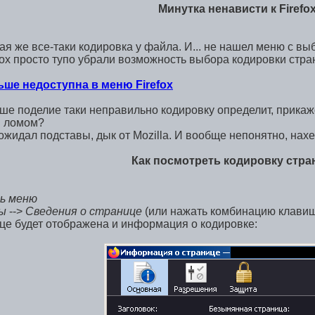
Минутка ненависти к Firefo
ая же все-таки кодировка у файла. И... не нашел меню с в
fox просто тупо убрали возможность выбора кодировки стра
ьше недоступна в меню Firefox
аше поделие таки неправильно кодировку определит, прикаж
 ломом?
 ожидал подставы, дык от Mozilla. И вообще непонятно, нахе
Как посмотреть кодировку стр
ь меню
ы
-->
Сведения о странице
(или нажать комбинацию клави
ице будет отображена и информация о кодировке: