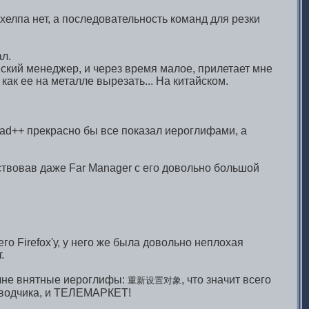
елпа нет, а последовательность команд для резки
л.
йский менеджер, и через время малое, прилетает мне
как ее на металле вырезать... На китайском.
epad++ прекрасно бы все показал иероглифами, а
твовав даже Far Manager с его довольно большой
его Firefox'у, у него же была довольно неплохая
.
лне внятные иероглифы:
, что значит всего
重新设置对象
реводчика, и ТЕЛЕМАРКЕТ!