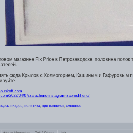
товом магазине Fix Price в Петрозаводске, половина полок 
ателей.
пять сюда Крылов с Холмогорием, Кашиным и Гафуровым пи
ируйте.
ik-punkoff.com
ff.com/2022/04/07/zar
azheno-instagram-zapreshheno/
водск
,
пиздец
,
политика
,
про говнюков
,
смешное