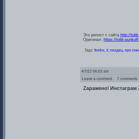
Это репост с сайта
http://tol
Оригинал:
https://tolik-punkof
Tags:
firefox
,
it
,
пиздец
,
про гов
4/7/22 06:03 am
Leave a comment
7 comment
Zаражено! Инстаграм