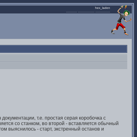
hex_laden
............ .................. ................
 документации, т.е. простая серая коробочка с
ется со станком, во второй - вставляется обычный
том выяснилось - старт, экстренный останов и