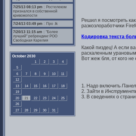
7/25/13 08:13 pm
:: Ростелеком
признался в собственной
кривожопости
Решил я посмотреть как
7/24/13 03:49 pm
:: Про .tk
разкозлоработчики Fire
7/20/13 11:15 am
:: "Более
лучший" ребрендинг РОО
Кодировка текста бол
Свободная Карелия
Какой пиздец! А если в
раскаленным урановым
October 2030
Вот жеж бля, от кого не
1
2
3
4
5
6
7
8
9
10
11
12
1. Надо включить
Панел
13
14
15
16
17
18
2. Зайти в
Инструмент
19
3. В сведениях о стран
20
21
22
23
24
25
26
27
28
29
30
31