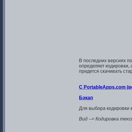
В последних версиях по
определяет кодировки, 
придется скачивать ста
С PortableApps.com (в
Бэкап
Для выбора кодировки 
Вид
-->
Кодировка тек