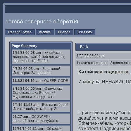
Логово северного оборотня
Recent Entries
Archive
Friends
User Info
Page Summary
Back
1/22/23 06:08 am
:: Китайская
1/22/23 06:08 am
кодировка, китайский документ,
расшифровка, Firefox
Leave a comment
2 comment
4/7/22 06:03 am
:: Zаражено!
Китайская кодировка, 
Инстаграм Zапрещено!
11/8/21 04:19 am
:: QUEER-CODE
И минутка НЕНАВИСТИ в 
3/15/21 06:00 pm
:: О шмоньке
Соловьеве, aka Вечерний
Мудозвон и о накрутках.
2/4/15 11:58 am
:: Все на выборы!
Или как победить Центр Э.
Привезли клиенту "мозги
01:27 am
:: Об SWIFT и
девайсом, напоминающим
европейское соплежуйство.
Ethernet-кабель, которы
самотест. Надписи иеро
12/31/14 06:31 am
:: Об совок