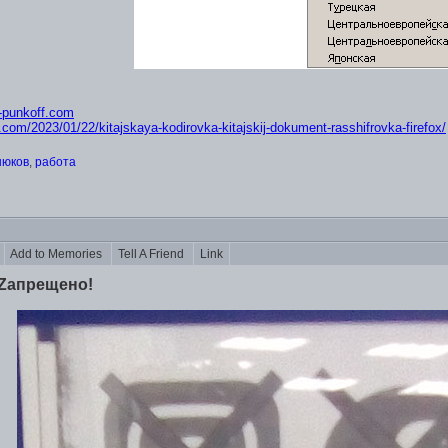
ik-punkoff.com
f.com/2023/01/22/kit
ajskaya-kodirovka-kitajskij-dokument-ras
shifrovka-firefox/
нюков
,
работа
s
Add to Memories
Tell A Friend
Link
 Zапрещено!