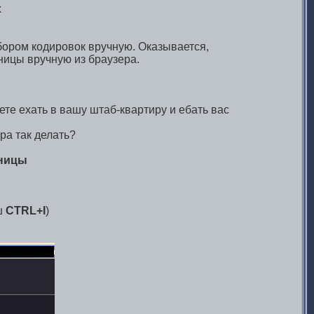
x
ыбором кодировок вручную. Оказывается,
ницы вручную из браузера.
ете ехать в вашу штаб-квартиру и ебать вас
ра так делать?
аницы
ш
CTRL+I
)