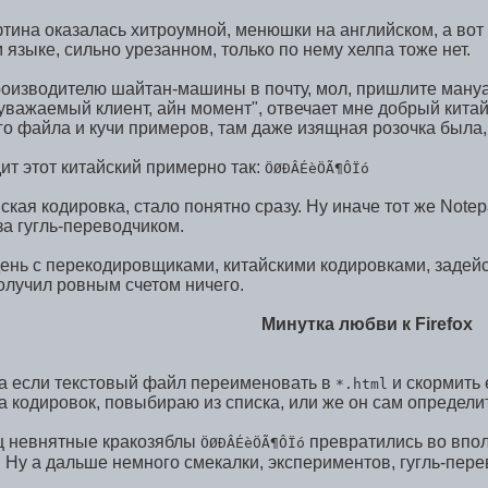
ина оказалась хитроумной, менюшки на английском, а вот х
 языке, сильно урезанном, только по нему хелпа тоже нет.
роизводителю шайтан-машины в почту, мол, пришлите мануа
 уважаемый клиент, айн момент", отвечает мне добрый кита
го файла и кучи примеров, там даже изящная розочка была, 
ит этот китайский примерно так:
ÖØÐÂÉèÖÃ¶ÔÏó
вская кодировка, стало понятно сразу. Ну иначе тот же Not
за гугль-переводчиком.
нь с перекодировщиками, китайскими кодировками, задейс
получил ровным счетом ничего.
Минутка любви к Firefox
 а если текстовый файл переименовать в
и скормить 
*.html
 кодировок, повыбираю из списка, или же он сам определит
ц невнятные кракозяблы
превратились во впо
ÖØÐÂÉèÖÃ¶ÔÏó
. Ну а дальше немного смекалки, экспериментов, гугль-пе