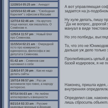
12/28/14 05:25 am
:: Анекдот
А вот управляющая софт
задается на js-подобном
12/15/14 02:49 am
:: "Свободная
Карелия" с офисом в Маськве
Ну хуле делать, пишу п
12/7/14 02:46 am
:: На крутого
"Да не вопрос, дорогой
поца наехал, как оказалось. О
Семёнове я.
мануал в виде текстово
12/5/14 11:57 pm
:: Новый блог
Но это полбеды, выгляд
про Семенова.
11/15/14 02:21 am
:: Очередной
То, что это не Юникодо
псто про коммуниста-
дальше уж дело только 
единоросса, философа и экс
депутата Семенова.
Пролюбившись целый де
01:42 am
:: Семенов сам
базой кодировок, я не 
напомнил о себе
11/6/14 07:39 pm
:: Как не надо
делать сайты
10/7/14 09:57 pm
:: Раз уж
вспомнили про говно, а народу
Наконец, пришла идея,
интересно.
внутренняя определялка
9/7/14 04:03 am
:: Не люблю
аппелировать к внешности
Определил сам, наконе
лишь
сбросить объект
8/21/14 02:33 am
:: Русские
кадровые военные в Донецке.