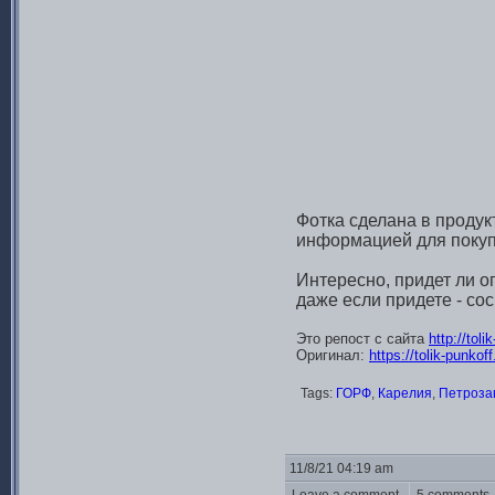
Фотка сделана в продук
информацией для покуп
Интересно, придет ли о
даже если придете - сос
Это репост с сайта
http://tol
Оригинал:
https://tolik-punko
Tags:
ГОРФ
,
Карелия
,
Петроза
11/8/21 04:19 am