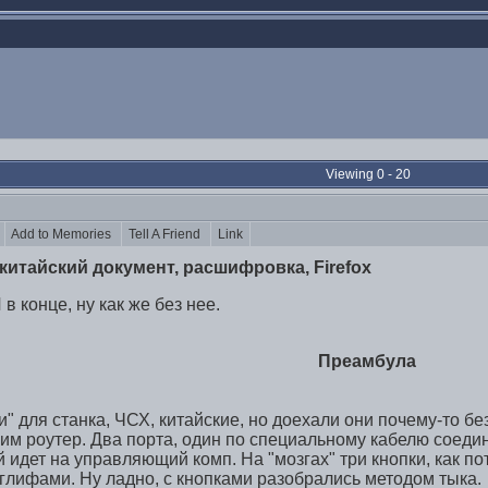
Viewing 0 - 20
s
Add to Memories
Tell A Friend
Link
китайский документ, расшифровка, Firefox
конце, ну как же без нее.
Преамбула
" для станка, ЧСХ, китайские, но доехали они почему-то без
 роутер. Два порта, один по специальному кабелю соединя
й идет на управляющий комп. На "мозгах" три кнопки, как по
глифами. Ну ладно, с кнопками разобрались методом тыка.