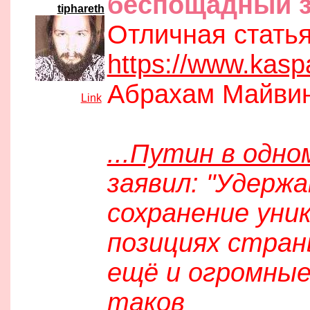
беспощадный з
tiphareth
Отличная стать
https://www.kasp
Абрахам Майвин
[
Link
]
...Путин в одн
заявил: "Удерж
сохранение уни
позициях стран
ещё и огромные
таков