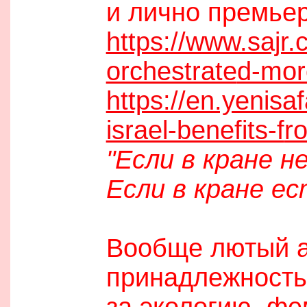
и лично премьер
https://www.sajr.
orchestrate
d-mor
https://en.yenis
israel-benefits-f
r
"Если в кране н
Если в кране ес
Вообще лютый а
принадлежность
за экологию, фе