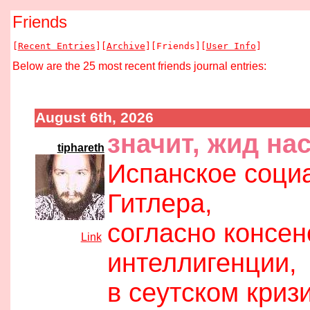
Friends
[
Recent Entries
][
Archive
][Friends][
User Info
]
Below are the 25 most recent friends journal entries:
August 6th, 2026
09:30 am
значит, жид на
tiphareth
Испанское социа
Гитлера,
согласно консе
[
Link
]
интеллигенции,
в сеутском криз