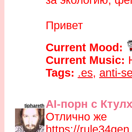
Привет
Current Mood:
Current Music:
H
Tags:
.es
,
anti-s
06:07 am
AI-порн с Ктул
tiphareth
Отлично же
https://rule34ge