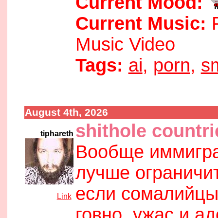
Current Mood:
Current Music:
P
Music Video
Tags:
ai
,
porn
,
s
August 4th, 2026
11:32 pm
shithole countri
tiphareth
Вообще иммиграц
лучше ограничит
если сомалийцы 
[
Link
]
говно, ужас и а