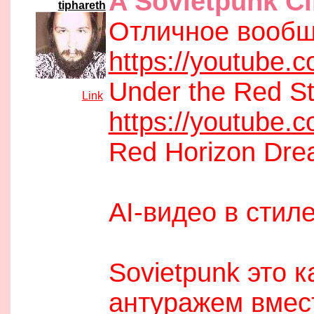
A Sovietpunk C
tiphareth
Отличное вооб
https://youtube.
Under the Red St
[
Link
]
https://youtube
Red Horizon Dre
AI-видео в стил
Sovietpunk это к
антуражем вмест