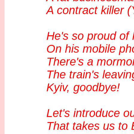
A contract killer
He's so proud of 
On his mobile pho
There's a mormon 
The train's leavin
Kyiv, goodbye!
Let's introduce ou
That takes us to 