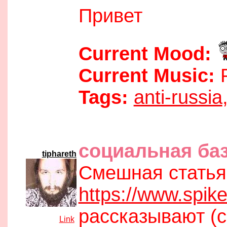
Привет
Current Mood:
Current Music:
P
Tags:
anti-russia
04:54 pm
социальная ба
tiphareth
Смешная статья
https://www.spik
рассказывают (
[
Link
]