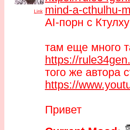
mind-a-cthulhu-
[
Link
]
AI-порн с Ктулху
там еще много т
https://rule34ge
того же автора 
https://www.you
Привет