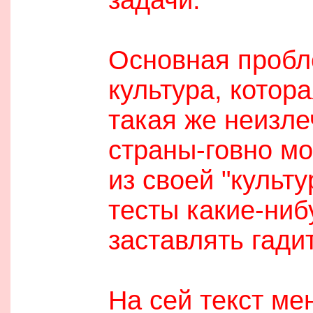
Основная пробле
культура, котор
такая же неизл
страны-говно мо
из своей "культ
тесты какие-ни
заставлять гадит
На сей текст ме