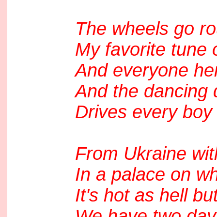
The wheels go ro
My favorite tune 
And everyone her
And the dancing 
Drives every boy
From Ukraine with
In a palace on wh
It's hot as hell b
We have two days