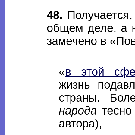
48.
Получается, 
общем деле, а 
замечено в «По
«
в этой сфе
жизнь подав
страны. Бол
народа
тесно 
автора),