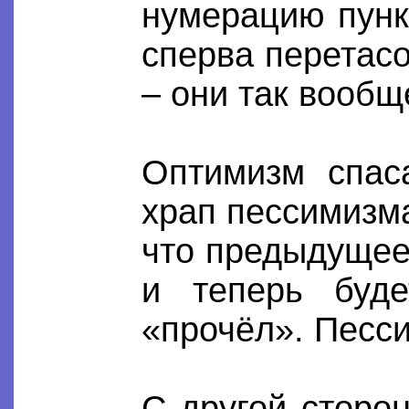
нумерацию пун
сперва перетас
– они так вооб
Оптимизм спаса
храп пессимизма
что предыдущее
и теперь буде
«прочёл». Песси
С другой сторо