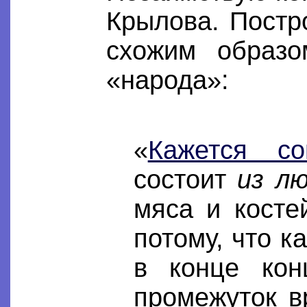
Крылова. Постр
схожим образ
«народа»:
«
Кажется со
состоит
из л
мяса и косте
потому, что к
в конце кон
промежуток в