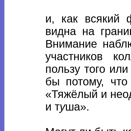
и, как всякий
видна на гран
Внимание набл
участников ко
пользу того или
бы потому, что
«Тяжёлый и нео
и т
у
ша».