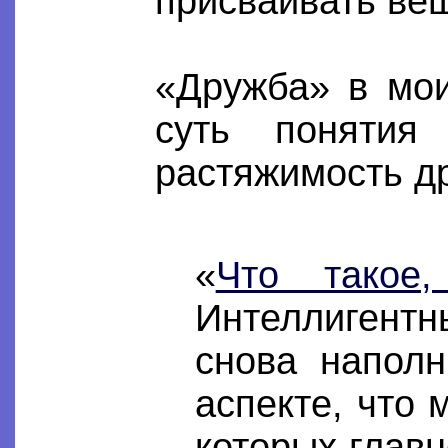
присваивать вещ
«Дружба» в мои
суть понятия
растяжимость др
«
Что такое,
Интеллигентн
снова напол
аспекте, что 
которых главн