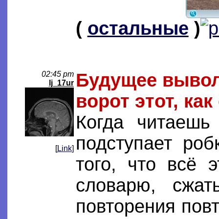
(
остальные
)
02:45 pm
Будущее выволо
lj_17ur
ворот этот, как 
Когда читаешь
подступает роб
[
Link
]
того, что всё 
словарю, сжа
повторения повт