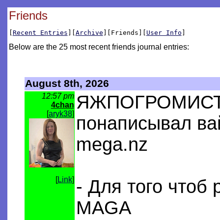
Friends
[
Recent Entries
][
Archive
][Friends][
User Info
]
Below are the 25 most recent friends journal entries:
August 8th, 2026
12:57 pm
ЯЖПОГРОМИСТ!
4chan
[
aryk38
]
понаписывал ва
mega.nz
[
Link
]
- Для того чтоб
MAGA