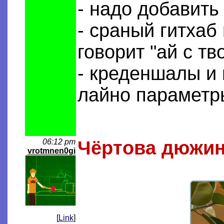
- надо добавить 
- сраный гитхаб
говорит "ай с тв
- креденшалы и
лайно параметр
06:12 pm
Чёртова дюжи
vrotmnen0gi
[
Link
]