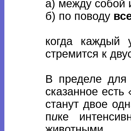
а) между собой 
б) по поводу
вс
когда каждый 
стремится к дву
В пределе для
сказанное есть
станут двое од
п
и
ке интенсив
животными.