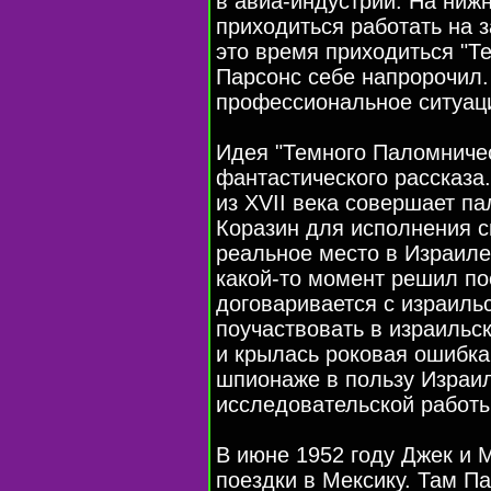
в авиа-индустрии. На нижн
приходиться работать на з
это время приходиться "Т
Парсонс себе напророчил.
профессиональное ситуац
Идея "Темного Паломниче
фантастического рассказа.
из XVII века совершает п
Коразин для исполнения с
реальное место в Израиле
какой-то момент решил по
договаривается с израиль
поучаствовать в израильс
и крылась роковая ошибка
шпионаже в пользу Израил
исследовательской работы
В июне 1952 году Джек и 
поездки в Мексику. Там П