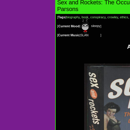
Sex and Rockets: The Occul
Parsons
[
Tags
|
biography
,
book
,
conspiracy
,
crowley
,
ethics
,
sleepy
[
Current Mood
|
]
[
Current Music
|
SLAN
]