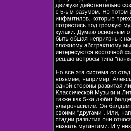
движухи действительно со
с 5-ым разумом. Но потом 
инфантилов, которые прихо
потрястись под громкую муз
кулаки. Думаю основным от
быть общая неприязнь к на
сложному абстрактному мы
интересуются восточной ф
решаю вопросы типа "панки
Но все эта система со стад
возьмем, например, Алекса
одной стороны развитая ли
Классической Музыки и Лит
также как 5-ка любит балде
ультронасилие. Он балдее
своими "другами". Или, на
стадии развития они относ
назвать мутантами. И у них