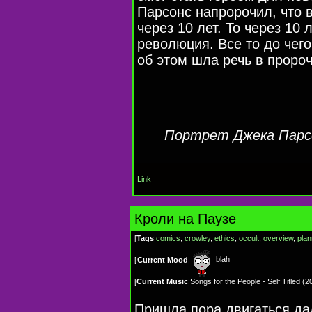
Парсонс напророчил, что 
через 10 лет. То через 10
революция. Все то до чег
об этом шла речь в пророч
Портрет Джека Парс
Link
Кроли на Паузе
[
Tags
|
comics
,
crowley
,
ethics
,
occult
,
overview
,
plan
blah
[
Current Mood
|
[
Current Music
|
Songs for the People - Self Titled (2
Пришла пора двигаться да