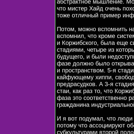
абстрактное мышление. Мо
что мистер Хайд очень пох
тоже отличный пример инф
Потом, можно вспомнить н
вспомнил, что кроме систе
и Коржибского, была еще с
стадиями, четыре из котор
будущего, и были недоступ
фазе должно было открыва
и пространством. 5-я стади
кайфующему хиппи, свобод
предрасудков. А 3-я стади
стаи, как раз то, что Корж
фаза это соответственно р
гражданина индустриально
И я вот подумал, что люди 
потому что ассоциируют о
субкультурами второй поло