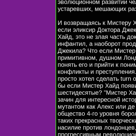
эволюционном развитии че
устаревших, мешающих раз
И возвращаясь к Мистеру Ха
если эликсир Доктора Дже
Хайд, это не злая часть д
инфантил, а наоборот прод
Джекила? Что если Мистер
примитивном, душном Лонд
понять его и прийти к пон
конфликты и преступления
просто хотел сделать turn o
бы если Мистер Хайд появ
шестидесятые? "Мистер Ха
зачин для интересной исто
мутантом как Алекс или де
общество 4-го уровня бор
таких прекрасных творческ
насилие против лондонцев,
прогрессивным революцион