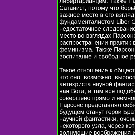
либертарианцем. Также Па
Сатанист, потому что бор
важное место в его взгля
фундаменталистом Liber O
недостаточное следовани
место во взглядах Парсон
распространении практик 
феминизма. Также Парсонс
воспитание и свободное р
Такое отношение к обществ
что оно, возможно, вырос
антихриста науной фантас
ван Вота, и там все подо
совершено прямо и немног
Парсонс представлял себя
будущем станут герои Брат
научной фантастики, очен
некоторого узла, через ко
волнующие воображения и