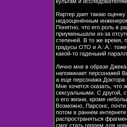
культам и исследователя
Rартер дает такаю оценку
недооценённым инженером
Понятно, что его роль в р
приуменьшали из-за отсу
степеней. В то же время,
градусы ОТО и A∴A∴ тоже 
какой-то гаденький парал
Лично мне в образе Джека
напоминает персонажей Ви
а еще персонажа Доктора
Мне хочется сказать, что 
сексуальными. С другой, 
о его жизни, кроме небол
Возможно, Парсонс, почти 
потом в раннем интернете
распространяться фрагмен
смог стать героем для но