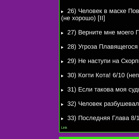
26) Человек в маске Пов
(не хорошо) [II]
27) Верните мне моего Го
28) Угроза Плавящегося Ч
29) Не наступи на Скорпио
30) Когти Кота! 6/10 (непло
31) Ecли такова моя судьб
32) Человек разбушевался
33) Последняя Глава 8/10
Link