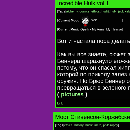
Incredible Hulk vol 1
[
Tags
|
alchemy
,
comics
,
ethics
,
hudlit
,
hulk
,
jack kir
sick
[
Current Mood
|
]
[
Current Music
|
Opeth - My Arms, My Hearse
]
Вот и настала пора делать
Как вы все знаете, сюжет 
Беннера шарахнуло его-ж
потому, что он спасал хип
которой по приколу залез
оружия. Но Брюс Беннер от
превращаться в зеленого г
(
pictures
)
Link
Mост Cтивенсон-Коржибск
[
Tags
|
ethics
,
history
,
hudlit
,
meta
,
philosophy
]