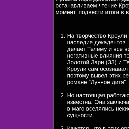
останавливаем чтение Кро
момент, подвести итоги в в
На творчество Кроули 
наследие декадентов. 
делает Телему и все в
негативные влияния то
Золотой Зари (ЗЗ) и Т
Кроули сам осознавал 
поэтому вывел этих ре
романе "Лунное дитя"
Но настоящая работаю
известна. Она заключа
в маго вселялись нек
сущности.
Кажется, что в этих ор