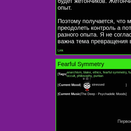
будет жетончиков. Жетонч
опыт.
Поэтому получается, что 
преодолеть контроль а по
разного опыта. Я не согла
важна тема превращения в
Link
Fearful Symmetry
anarchism
,
blake
,
ethics
,
fearful symmetry
,
fu
[
Tags
|
occult
,
philosophy
,
puritan
stressed
[
Current Mood
|
]
[
Current Music
|
The Deep - Psychadelic Moods
]
Первое