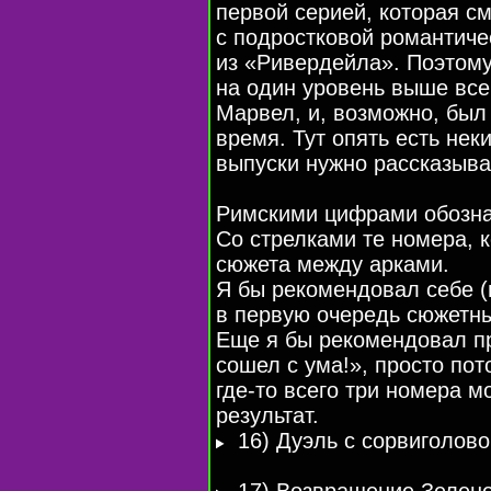
первой серией, которая с
с подростковой романтиче
из «Ривердейла». Поэтому
на один уровень выше всег
Марвел, и, возможно, был
время. Тут опять есть нек
выпуски нужно рассказыват
Римскими цифрами обозна
Со стрелками те номера, 
сюжета между арками.
Я бы рекомендовал себе (
в первую очередь сюжетны
Еще я бы рекомендовал пр
сошел с ума!», просто пот
где-то
всего три номера м
результат.
16) Дуэль с сорвиголово