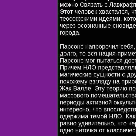
можно Связать с Лавкраф
Этот человек хвастался, 
теософскими идеями, кото
через осознанные сновид
города.
Парсонс напророчил себя,
долго, то вся нация приме
Парсонс мог пытаться дос
Причем НЛО представляли
магические сущности с дру
похожему взгляду на при
Жак Валле. Эту теорию по
массового помешательства
периоды активной оккульт
интересно, что впоследс
одержима темой НЛО. Како
равно удивительно, что ч
одно ниточка от классичес