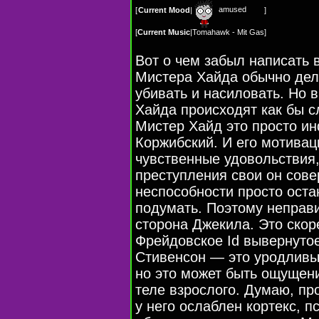
amused
[
Current Mood
|
]
[
Current Music
|
Tomahawk - Mit Gas
]
Вот о чем забыл написать 
Мистера Хайда обычно дел
убивать и насиловать. Но в
Хайда происходят как бы с
Мистер Хайд это просто ин
Коржибский. И его мотивац
чувственные удовольствия,
преступления свои он сове
неспособности просто оста
подумать. Поэтому неправи
сторона Джекила. Это скор
Фрейдовское Id вывернутое
Стивенсон — это уродливы
но это может быть ощущени
теле взрослого. Думаю, пр
у него ослаблен кортекс, 