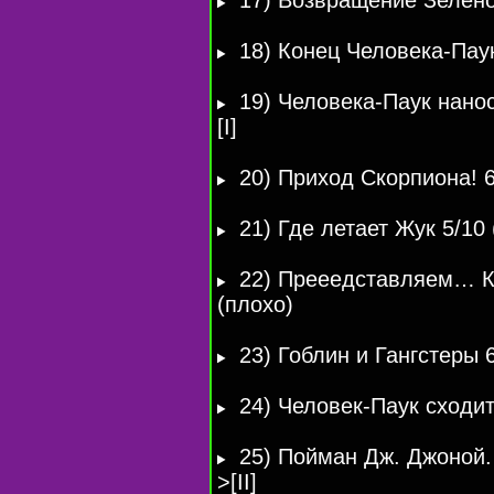
17) Возвращение Зеленог
18) Конец
Человека-Пау
19)
Человека-Паук
нанос
[I]
20) Приход Скорпиона! 6/1
21) Где летает Жук 5/10
22) Прееедставляем… Кл
(плохо)
23) Гоблин и Гангстеры 6/
24)
Человек-Паук
сходит
25) Пойман Дж. Джоной. 
>[II]