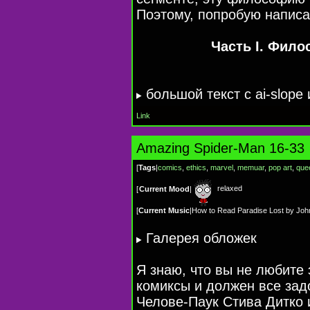
Поэтому, попробую написа
Часть I. Фил
большой текст с
ai-slope
Link
Amazing Spider-Man 16-33
[
Tags
|
comics
,
ethics
,
marvel
,
memuar
,
pop art
,
que
relaxed
[
Current Mood
|
[
Current Music
|
How to Read Paradise Lost by John
Галерея обложек
Я знаю, что вы не любите 
комиксы и должен все зад
Челове-Паук
Стива Дитко 