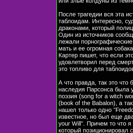
или злые колдуны из темн
После трагедии вся эта и
таблоидам. Интересно, су
драконами, который полиц
Один из источников сообща
лежали порнографические 
мать и ее огромная собак
Картер пишет, что если эт
удовлетворил перед смерт
это топливо для таблоидов
А что правда, так это что
наследия Парсонса была 
поэзия (song for a witch 
(book of the Babalon), а та
нашел только одно "Freedo
известное, но был еще два 
your Will". Причем то что 
который позиционировал с