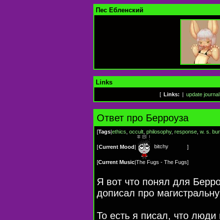
Пес Ебленский
Links
[
Links:
|
update journal
Ответ про Берроуза
[
Tags
|
ethics
,
occult
,
philosophy
,
response
,
w. s. bu
bitchy
[
Current Mood
|
]
[
Current Music
|
The Fugs - The Fugs
]
Я вот что понял для Берр
дописал про магистральн
То есть я писал, что люд