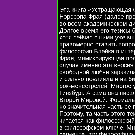
Эта книга «Устращающая 
Норсропа Фрая (далее пр
во всем академическом ди
Долгое время его тезисы
хотя сейчас с ними уже мн
правомерно ставить вопрос
философия Блейка в инте
Фрая, мимикрирующая под 
случая именно эта версия
свободной любви заразил
и сильно повлияла и на би
рок-менестрелей
. Многое 
Гинзбург. А сама она писа
Второй Мировой. Формальн
но значительная часть ее
Поэтому, та часть этого те
читается как философский 
в философском ключе. Мне
сегменте, эту философию 