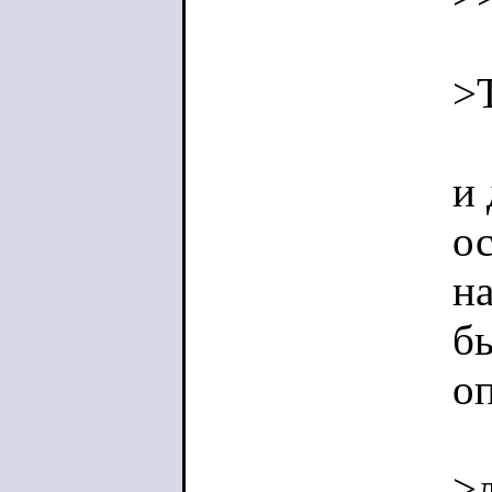
>Т
и 
ос
на
бы
о
>д