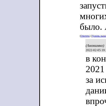
запуст
многих
было. 
(
Ответить
) (
Уровень выш
(Анонимно)
2022-02-05 19
в ко
2021
за и
дани
впро