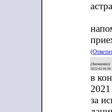
астр
напо
прие
(
Ответи
(Анонимно)
2022-02-06 08
в ко
2021
за и
дани