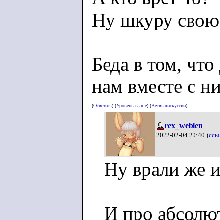
Ну шкуру свою 
Беда в том, чт
нам вместе с н
(
Ответить
) (
Уровень выше
) (
Ветвь дискуссии
)
rex_weblen
2022-02-04 20:40
(
ссы
Ну врали же 
И про абсолю