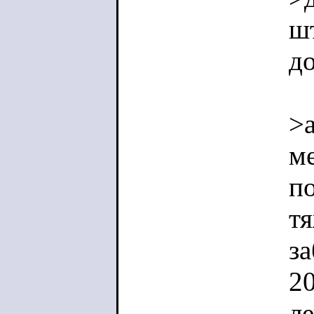
ш
до
>а
м
по
тя
за
2
ле