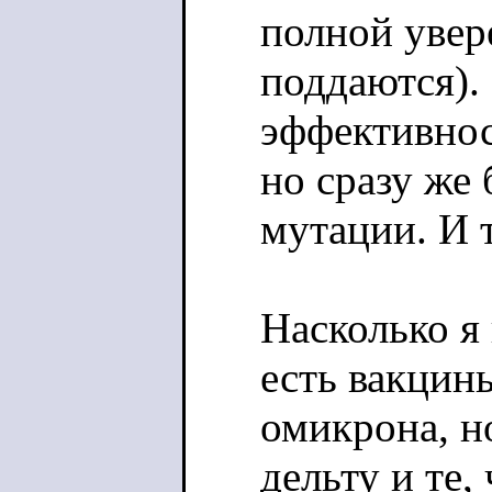
полной увер
поддаются). 
эффективнос
но сразу же 
мутации. И т
Насколько я
есть вакцины
омикрона, н
дельту и те,