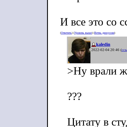
И все это со 
(
Ответить
) (
Уровень выше
) (
Ветвь дискуссии
)
kaledin
2022-02-04 20:46
(
сс
>Ну врали ж
???
Цитату в сту