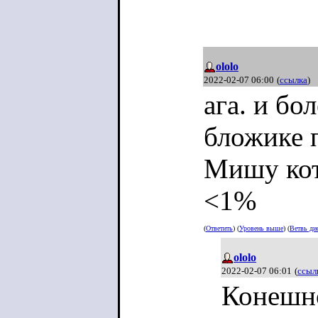
ololo
2022-02-07 06:00
(
ссылка
)
ага. и бо
бложике 
Мишу кот
<1%
(
Ответить
) (
Уровень выше
) (
Ветвь ди
ololo
2022-02-07 06:01
(
ссыл
Конешно