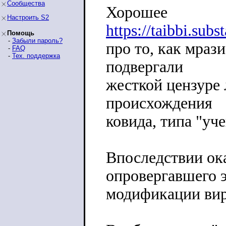
Сообщества
Хорошее
Настроить S2
https://taibbi.sub
Помощь
-
Забыли пароль?
про то, как мраз
-
FAQ
-
Тех. поддержка
подвергали
жесткой цензуре
происхождения
ковида, типа "уч
Впоследствии ока
опровергавшего э
модификации вирус