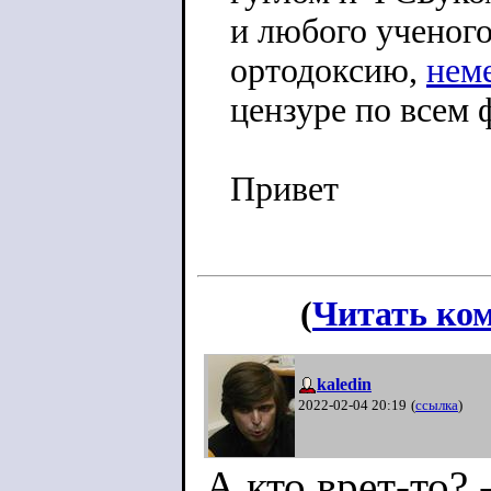
и любого ученог
ортодоксию,
нем
цензуре по всем 
Привет
(
Читать ко
kaledin
2022-02-04 20:19
(
ссылка
)
А кто врет-то? 