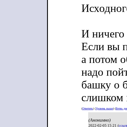
Исходног
И ничего 
Если вы п
а потом о
надо пой
башку о 
слишком 
(
Ответить
) (
Уровень выше
) (
Ветвь ди
(Анонимно)
2022-02-05 15:21
(
ссыл