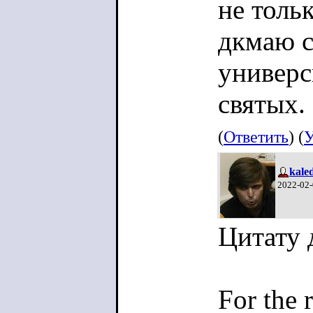
не толь
дкмаю с
универс
святых.
(
Ответить
) (
У
kale
2022-02-
Цитату 
For the 