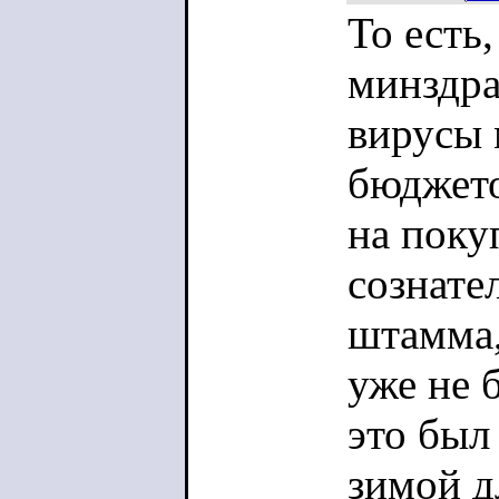
То есть
минздра
вирусы 
бюджето
на поку
сознате
штамма,
уже не 
это был
зимой д