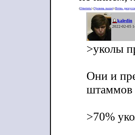
(
Ответить
) (
Уровень выше
) (
Ветвь дискусс
kaledin
2022-02-05 1
>уколы п
Они и пр
штаммов в
>70% уко