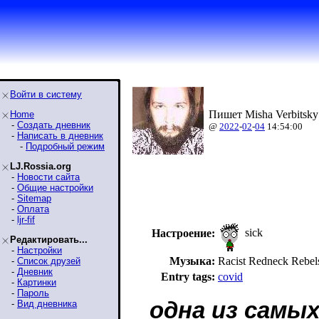
Войти в систему
Пишет Misha Verbitsky
Home
-
Создать дневник
@
2022
-
02
-
04
14:54:00
-
Написать в дневник
-
Подробный режим
LJ.Rossia.org
-
Новости сайта
-
Общие настройки
-
Sitemap
-
Оплата
-
ljr-fif
sick
Настроение:
Редактировать...
-
Настройки
Музыка:
Racist Redneck Reb
-
Список друзей
-
Дневник
Entry tags:
covid
-
Картинки
-
Пароль
одна из самы
-
Вид дневника