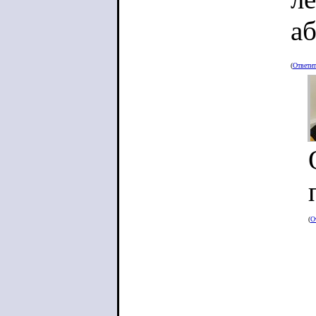
аб
(
Ответи
>К
к 
>>
(
О
>В