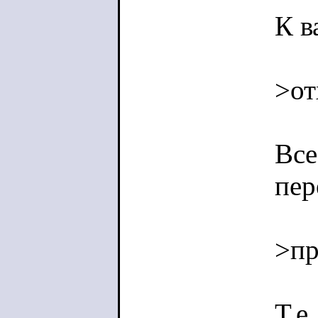
К в
>от
Все
пер
>пр
Т.е