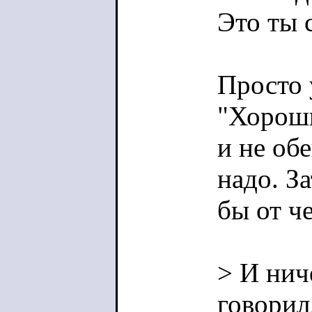
Это ты 
Просто 
"Хороши
и не об
надо. З
бы от че
> И нич
говорил