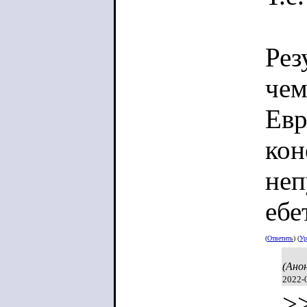
Рез
чем
Евр
кон
неп
ебе
(
Ответить
) (
Ур
(Ано
2022-
>