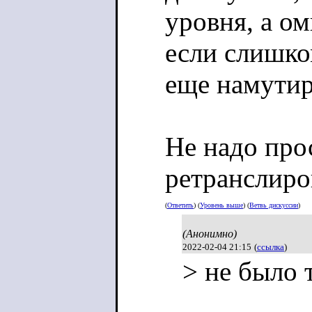
уровня, а о
если слишком
еще намутир
Не надо про
ретранслиров
(
Ответить
) (
Уровень выше
) (
Ветвь дискуссии
)
(Анонимно)
2022-02-04 21:15
(
ссылка
)
> не было 