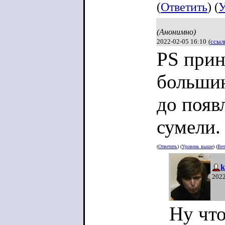
(
Ответить
) (
У
(Анонимно)
2022-02-05 16:10
(
ссыл
PS прин
большин
до появ
сумели.
(
Ответить
) (
Уровень выше
) (
Вет
k
2022
Ну что