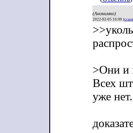
бесконе
(Анонимно)
2022-02-05 16:09
(
ссыл
"никто 
>>укол
точно т
распрос
подтве
галлюц
>Они и 
Всех шт
уже нет.
доказат