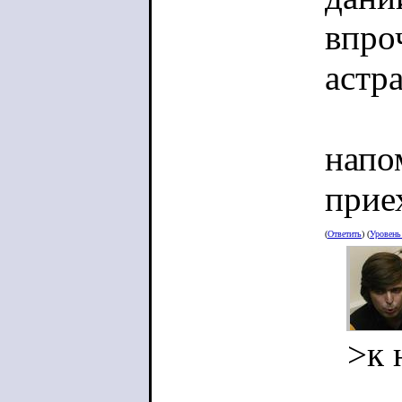
впро
астр
напо
прие
(
Ответить
) (
Уровен
>к 