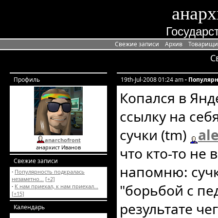
анарх
Государст
Свежие записи
Архив
Товарищи
С
Профиль
19th-Jul-2008 01:24 am
- Популярн
Копался в Янд
ссылку на себ
сучки (tm)
al
anarchofront
анархист Иванов
что кто-то не 
Свежие записи
напомню: суч
·
Популярность подкралась
незаметно...
[+2]
"борьбой с пе
·
К нам приехал, к нам приехал...
[+15]
результате че
Календарь