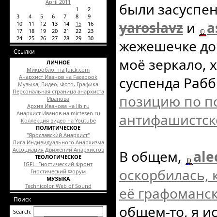
April 2011
были засусп
1
2
3
4
5
6
7
8
9
yaroslavz
и
a
10
11
12
13
14
15
16
17
18
19
20
21
22
23
24
25
26
27
28
29
30
жежешечке до 
Ссылки
моё зеркало, х
ЛИЧНОЕ
Микроблог на Juick.com
Анархист Иванов на Facebook
суспенда Рабб
Музыка, Видео, Фото, Графика
Персональная страница анархиста
позицию по п
Иванова
Архив Иванова на lib.ru
Анархист Иванов на mirtesen.ru
антифашистск
Коллекция видео на Youtube
ПОЛИТИЧЕСКОЕ
"Ярославский Анархист"
Лига Индивидуального Анархизма
Ассоциация Движений Анархистов
В общем,
ale
ТЕОЛОГИЧЕСКОЕ
IGFL: Гностический Фронт
оскорбилась, 
Гностический Форум
МУЗЫКА
Technicolor Web of Sound
её графоманск
Поиск
общем-то, я и
Search: