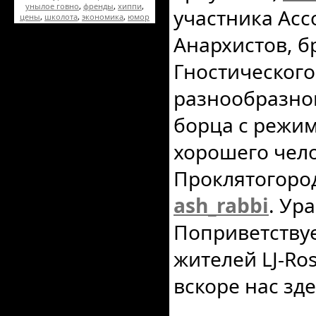
унылое говно
,
френды
,
хиппи
,
участника Ас
цены
,
школота
,
экономика
,
юмор
Анархистов, б
Гностическог
разнообразног
борца с режим
хорошего чел
Проклятогоро
ash_rabbi
. Ур
Поприветствуе
жителей LJ-Ro
вскоре нас зд