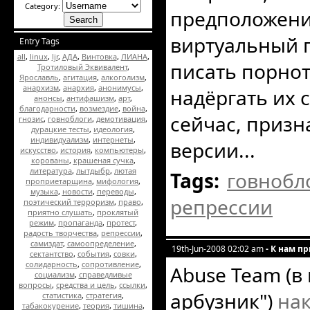
Category:
предположения
виртуальный 
Entry Tags
all
,
linux
,
ljr
,
АДА
,
Винтовка
,
ЛИАНА
,
писать порнот
Тротиловый Эквивалент
,
Ярославль
,
агитация
,
алкоголизм
,
анархизм
,
анархия
,
анонимусы
,
надёргать их 
анонсы
,
антифашизм
,
арт
,
благодарности
,
возмездие
,
война
,
сейчас, призн
гнозис
,
говноблоги
,
демотивация
,
дурацкие тесты
,
идеология
,
индивидуализм
,
интернеты
,
версии...
искусство
,
история
,
компьютеры
,
корованы
,
крашеная сучка
,
литература
,
лытдыбр
,
лютая
Tags:
говнобл
проприетарщина
,
мифология
,
музыка
,
новости
,
переводы
,
репрессии
поэтический терроризм
,
право
,
приятно слушать
,
проклятый
режим
,
пропаганда
,
протест
,
радость творчества
,
репрессии
,
самиздат
,
самоопределение
,
19th-Jun-2008 02:02 am
- К нам пр
сектантство
,
события
,
совки
,
солидарность
,
сопротивление
,
Abuse Team (в
социализм
,
справедливые
вопросы
,
средства и цель
,
ссылки
,
арбузник")
нак
статистика
,
стратегия
,
табакокурение
,
теория
,
тишина
,