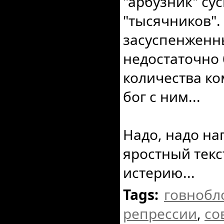
"арбузник" су
"тысячников".
засуспенженн
недостаточно
количества ко
бог с ним...
Надо, надо на
яростный текс
истерию...
Tags:
говнобл
репрессии
,
со