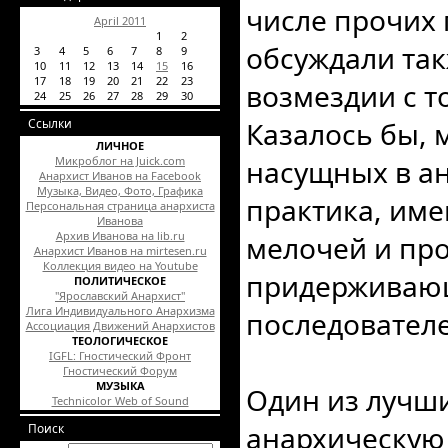
числе прочих
April 2011
1
2
обсуждали так
3
4
5
6
7
8
9
10
11
12
13
14
15
16
17
18
19
20
21
22
23
возмездии с т
24
25
26
27
28
29
30
Ссылки
Казалось бы, 
ЛИЧНОЕ
Микроблог на Juick.com
насущных в ан
Анархист Иванов на Facebook
Музыка, Видео, Фото, Графика
практика, име
Персональная страница анархиста
Иванова
Архив Иванова на lib.ru
мелочей и про
Анархист Иванов на mirtesen.ru
Коллекция видео на Youtube
придерживающ
ПОЛИТИЧЕСКОЕ
"Ярославский Анархист"
Лига Индивидуального Анархизма
последователе
Ассоциация Движений Анархистов
ТЕОЛОГИЧЕСКОЕ
IGFL: Гностический Фронт
Гностический Форум
МУЗЫКА
Один из лучш
Technicolor Web of Sound
анархическую
Поиск