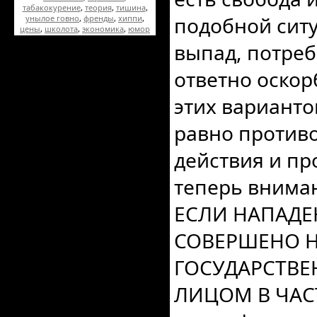
табакокурение
,
теория
,
тишина
,
подобной сит
унылое говно
,
френды
,
хиппи
,
цены
,
школота
,
экономика
,
юмор
выпад, потреб
ответно оскор
этих варианто
равно противо
действия и пр
теперь вниман
ЕСЛИ НАПАДЕ
СОВЕРШЕНО Н
ГОСУДАРСТВ
ЛИЦОМ В ЧАСТ