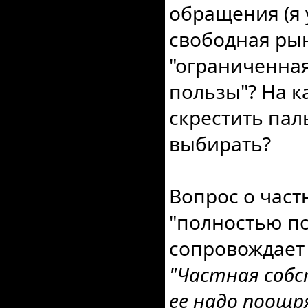
обращения (я у
свободная рын
"ограниченная
пользы"? На к
скрестить пал
выбирать?
Вопрос о част
"полностью п
сопровождает
"Частная собс
ее надо поощр