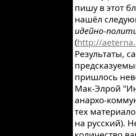
пишу в этот бл
нашёл следу
идейно-полити
(
http://aeterna.
Результаты, с
предсказуемым
пришлось нев
Мак-Элрой "И
анархо-коммун
тех материало
на русский). 
количество ва