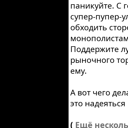
паникуйте. С 
супер-пупер-у
обходить стор
монополистам 
Поддержите л
рыночного тор
ему.
А вот чего дел
это надеяться 
(
Ещё нескол