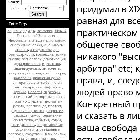
Search:
придумал в XI
Category:
равная для все
Entry Tags
практическом 
all
,
linux
,
ljr
,
АДА
,
Винтовка
,
ЛИАНА
,
Тротиловый Эквивалент
,
Ярославль
,
агитация
,
алкоголизм
,
обществе своб
анархизм
,
анархия
,
анонимусы
,
анонсы
,
антифашизм
,
арт
,
никакого "выс
благодарности
,
возмездие
,
война
,
гнозис
,
говноблоги
,
демотивация
,
дурацкие тесты
,
идеология
,
арбитра" etc;
индивидуализм
,
интернеты
,
искусство
,
история
,
компьютеры
,
права, и, сле
корованы
,
крашеная сучка
,
литература
,
лытдыбр
,
лютая
проприетарщина
,
мифология
,
людей право 
музыка
,
новости
,
переводы
,
поэтический терроризм
,
право
,
Конкретный пр
приятно слушать
,
проклятый
режим
,
пропаганда
,
протест
,
радость творчества
,
репрессии
,
и сказать в ли
самиздат
,
самоопределение
,
сектантство
,
события
,
совки
,
ваша свобода 
солидарность
,
сопротивление
,
социализм
,
справедливые
вопросы
,
средства и цель
,
ссылки
,
есть свобода 
статистика
,
стратегия
,