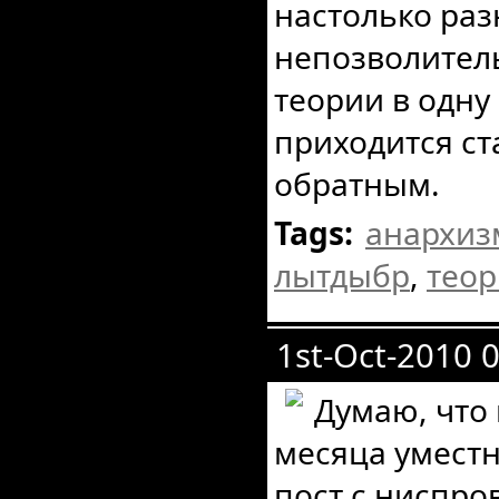
настолько раз
непозволител
теории в одну 
приходится ст
обратным.
Tags:
анархиз
лытдыбр
,
теор
1st-Oct-2010 
Думаю, что
месяца умест
пост с ниспро