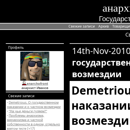
анарх
Государст
Свежие записи
Архив
Товарищи
С
Профиль
14th-Nov-2010
государстве
возмездии
anarchofront
Demetriou
анархист Иванов
Свежие записи
наказани
·
Demetrious. О государственном
наказании и о частном возмездии
·
"На чьи деньги гуляем?"
возмезди
·
Проблемы анархизма,
минархизма и частной
собственности в одном, отдельно
взятом тесте
[+17]