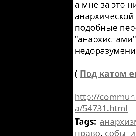
а мне за это н
анархической 
подобные пер
"анархистами"
недоразумени
(
Под катом е
http://communi
a/54731.html
Tags:
анархиз
право
,
событи