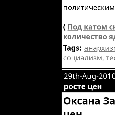
политическим
(
Под катом с
количество я
Tags:
анархиз
социализм
,
те
29th-Aug-201
росте цен
Оксана За
цен