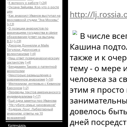
·
К вопросу о работе
[+24]
·
Оксана Зайцева. Кое-что о росте
http://lj.rossi
цен
·
Как анархист Иванов выступал на
ярославской студии "Эха Москвы"
[+13]
·
О позиции анархистов по
махинациям государства в сфере
В числе все
образования (ответ на выпады
В.З.)
[+19]
Кашина подто
·
Джордж Доннелли и Майк
Гогулски: Дискуссия о
волюнтаризме
[+4]
также и к оче
·
Наш ответ псевдоанархическому
сектантству
[+4]
тему - о мере
·
Бенджамен Таккер о патентной
монополии
·
Некоторые размышления о
человека за св
современном анархизме
[+16]
·
Мютюэлизм: интервью с Кевином
этим я просто
Карсоном
[+2]
·
Переводы текстов американского
индивидуализма
[+17]
занимательный
·
Ещё одна заметка про Иванова
·
"Не губите семьи чиновников"
довелось быть
·
Родерик Лонг. Либертарный
анархизм: ответы на 10
возражений
дней посредст
Календарь