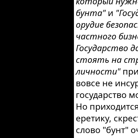
который нужн
бунта"
и
"Гос
орудие безопа
частного бизн
Государство д
стоять на ст
личности"
при
вовсе не инсу
государство м
Но приходитс
еретику, скре
слово "бунт" 