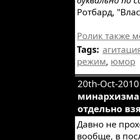
буквально по 
Ротбард, "Влас
Ролик также м
Tags:
агитаци
режим
,
юмор
20th-Oct-2010
минархизма 
отдельно вз
Давно не прох
вообще, в по