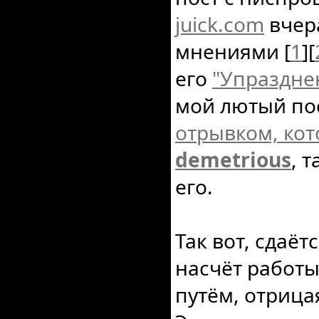
juick.com
вчер
мнениями [
1
][
его
"Упраздне
мой лютый по
отрывком, кот
demetrious
, 
его.
Так вот, сдаёт
насчёт работы
путём, отрица