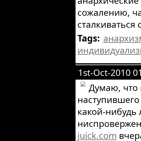
анархические т
сожалению, ча
сталкиваться 
Tags:
анархиз
индивидуали
1st-Oct-2010 0
Думаю, что
наступившего
какой-нибудь 
ниспровержени
juick.com
вчер