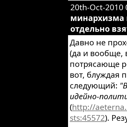
20th-Oct-2010
минархизма и
отдельно взя
Давно не прох
(да и вообще,
потрясающе ре
вот, блуждая 
следующий:
"
идейно-полити
(
http://aeterna.
sts:45572
). Ре