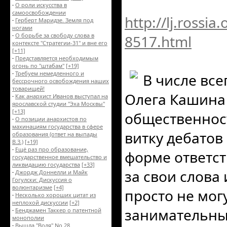
·
О роли искусства в
самоосвобождении
http://lj.rossi
·
Герберт Маридзе. Земля под
ногами
·
О борьбе за свободу слова в
8517.html
контексте "Стратегии-31" и вне его
[+11]
·
Представляется необходимым
огонь по "штабам"
[+19]
·
Требуем немедленного и
В числе все
бессрочного освобождения наших
товарищей!
Олега Кашина
·
Как анархист Иванов выступал на
ярославской студии "Эха Москвы"
[+13]
общественност
·
О позиции анархистов по
махинациям государства в сфере
витку дебатов 
образования (ответ на выпады
В.З.)
[+19]
·
Ещё раз про образование,
форме ответст
государственное вмешательство и
ликвидацию государства
[+33]
за свои слова 
·
Джордж Доннелли и Майк
Гогулски: Дискуссия о
волюнтаризме
[+4]
просто не мог
·
Несколько хороших цитат из
неплохой дискуссии
[+2]
занимательны
·
Бенджамен Таккер о патентной
монополии
·
Вышла "Воля" No 28