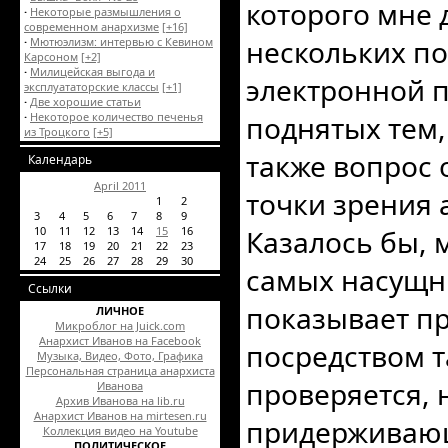
которого мне 
·
Некоторые размышления о
современном анархизме
[+16]
нескольких п
·
Мютюэлизм: интервью с Кевином
Карсоном
[+2]
·
Милицейская выгода и
электронной п
эксплуататорские классы
[+1]
·
Две хорошие статьи
·
Некоторое количество печенья
поднятых тем
из Троцкого
[+5]
также вопрос 
Календарь
April 2011
точки зрения 
1
2
3
4
5
6
7
8
9
10
11
12
13
14
15
16
Казалось бы, 
17
18
19
20
21
22
23
24
25
26
27
28
29
30
самых насущны
Ссылки
показывает п
ЛИЧНОЕ
Микроблог на Juick.com
Анархист Иванов на Facebook
посредством т
Музыка, Видео, Фото, Графика
Персональная страница анархиста
проверяется, 
Иванова
Архив Иванова на lib.ru
Анархист Иванов на mirtesen.ru
придерживающ
Коллекция видео на Youtube
ПОЛИТИЧЕСКОЕ