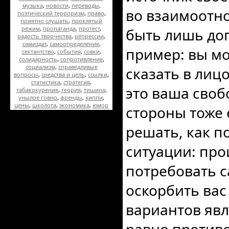
музыка
,
новости
,
переводы
,
во взаимоотн
поэтический терроризм
,
право
,
приятно слушать
,
проклятый
режим
,
пропаганда
,
протест
,
быть лишь до
радость творчества
,
репрессии
,
самиздат
,
самоопределение
,
пример: вы мо
сектантство
,
события
,
совки
,
солидарность
,
сопротивление
,
социализм
,
справедливые
сказать в лицо
вопросы
,
средства и цель
,
ссылки
,
статистика
,
стратегия
,
это ваша своб
табакокурение
,
теория
,
тишина
,
унылое говно
,
френды
,
хиппи
,
цены
,
школота
,
экономика
,
юмор
стороны тоже 
решать, как п
ситуации: про
потребовать с
оскорбить вас
вариантов явл