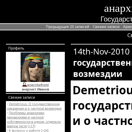
анарх
Государст
Предыдущие 20 записей
Свежие записи
Архи
С
Профиль
14th-Nov-2010
государствен
возмездии
Demetriou
anarchofront
анархист Иванов
Свежие записи
государс
·
Demetrious. О государственном
наказании и о частном возмездии
·
Проблемы анархизма,
и о част
минархизма и частной
собственности в одном, отдельно
взятом тесте
[+17]
·
К вопросу о работе
[+24]