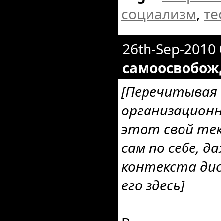
социализм
,
те
26th-Sep-2010
самоосвобо
[Перечитывая
организационн
этот свой тек
сам по себе, д
контекста ди
его здесь]