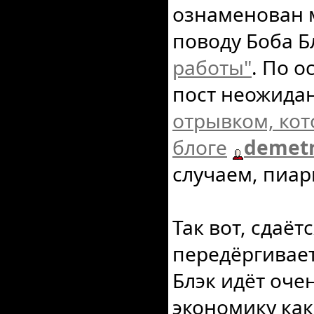
ознаменован 
поводу Боба Б
работы"
. По 
пост неожида
отрывком, кот
блоге
demetr
случаем, пиар
Так вот, сдаёт
передёргивает
Блэк идёт оче
экономику как