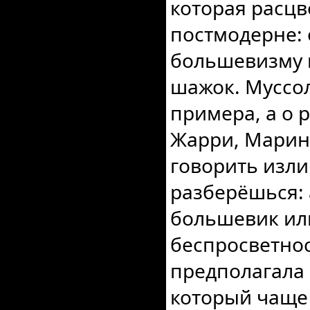
которая расц
постмодерне: 
большевизму 
шажок. Муссол
примера, а о 
Жарри, Марине
говорить изли
разберёшься: 
большевик ил
беспросветно
предполагала 
который чаще 