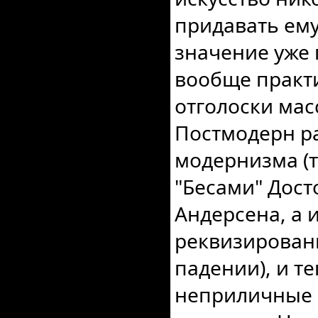
придавать ему
значение уже 
вообще практи
отголоски мас
Постмодерн р
модернизма (т
"Бесами" Дост
Андерсена, а 
реквизированн
падении), и т
неприличные 