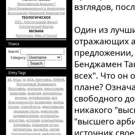
взглядов, пос
"Ярославский Анархист"
Лига Индивидуального Анархизма
Ассоциация Движений Анархистов
ТЕОЛОГИЧЕСКОЕ
IGFL: Гностический Фронт
Один из лучши
Гностический Форум
МУЗЫКА
Technicolor Web of Sound
отражающих а
Поиск
предложении, 
Search:
Category:
Бенджамен Так
всех". Что он
Entry Tags
all
,
linux
,
ljr
,
АДА
,
Винтовка
,
ЛИАНА
,
плане? Означа
Тротиловый Эквивалент
,
Ярославль
,
агитация
,
алкоголизм
,
анархизм
,
анархия
,
анонимусы
,
свободного до
анонсы
,
антифашизм
,
арт
,
благодарности
,
возмездие
,
война
,
никакого "выс
гнозис
,
говноблоги
,
демотивация
,
дурацкие тесты
,
идеология
,
индивидуализм
,
интернеты
,
"высшего арби
искусство
,
история
,
компьютеры
,
корованы
,
крашеная сучка
,
литература
,
лытдыбр
,
лютая
источник свое
проприетарщина
,
мифология
,