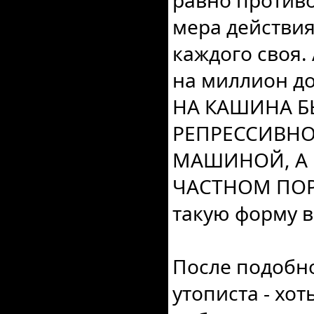
равно противо
мера действия
каждого своя.
на миллион д
НА КАШИНА Б
РЕПРЕССИВНО
МАШИНОЙ, А
ЧАСТНОМ ПОРЯ
такую форму 
После подобно
утописта - хот