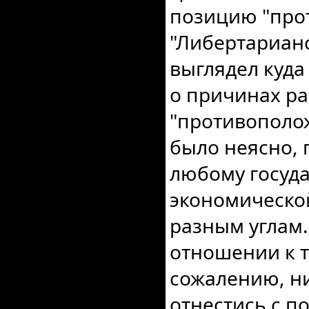
позицию "прот
"Либертарианс
выглядел куда
о причинах ра
"противополож
было неясно,
любому госуда
экономическо
разным углам.
отношении к т
сожалению, н
отнестись с п