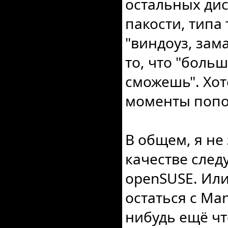
остальных ди
пакости, типа 
"виндоуз, зам
то, что "боль
сможешь". Хот
моменты попо
В общем, я не
качестве сле
openSUSE. Или
остаться с Man
нибудь ещё чт