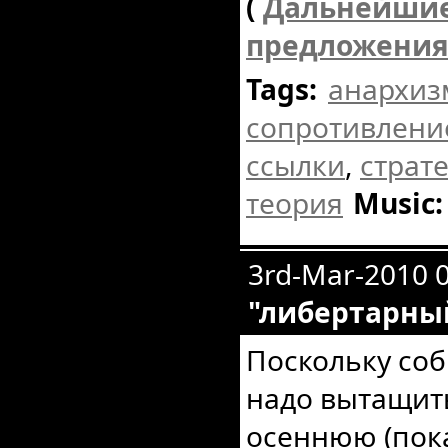
(
Дальнейшие
предложения
Tags:
анархиз
сопротивлени
ссылки
,
страт
теория
Music:
3rd-Mar-2010 
"либертарны
Поскольку соб
надо вытащит
осеннюю (пок