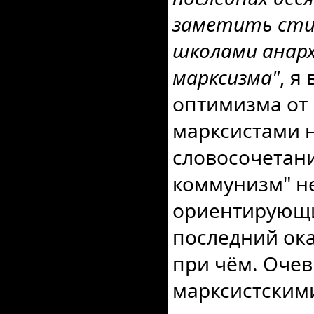
заметить сти
школами анар
марксизма"
, я
оптимизма от
марксистами н
словосочетан
коммунизм" н
ориентирующи
последний ока
при чём. Очев
марксистским