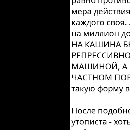
равно противо
мера действия
каждого своя.
на миллион д
НА КАШИНА Б
РЕПРЕССИВНО
МАШИНОЙ, А
ЧАСТНОМ ПОРЯ
такую форму 
После подобно
утописта - хот