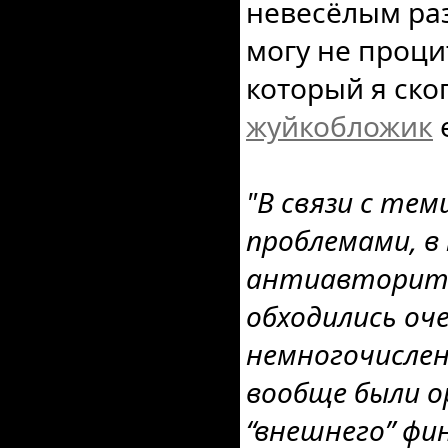
невесёлым ра
могу не проци
который я ск
жуйкобложик
"В связи с те
проблемами, в
антиавторита
обходились оч
немногочислен
вообще были о
“внешнего” фи