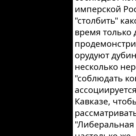
имперской Ро
"столбить" ка
время только 
продемонстрир
орудуют дубин
несколько не
"соблюдать к
ассоциируется
Кавказе, чтобы
рассматривать
"Либеральная
настолько же,