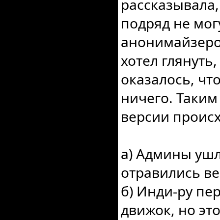
рассказывала,
подряд не могу
анонимайзером
хотел глянуть,
оказалось, чт
ничего. Таким
версии проис
а) Админы ушли
отравились в
б) Инди-ру пе
движок, но эт