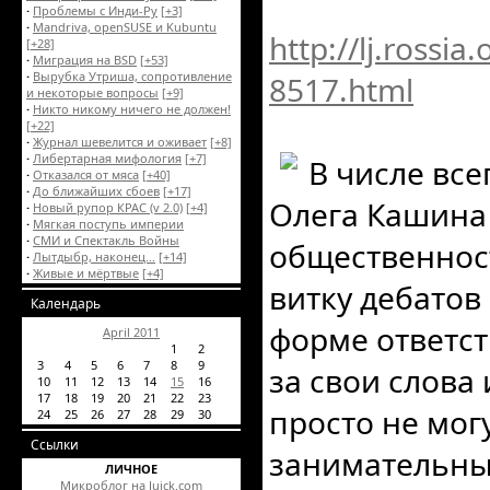
·
Проблемы с Инди-Ру
[+3]
·
Mandriva, openSUSE и Kubuntu
http://lj.rossi
[+28]
·
Миграция на BSD
[+53]
·
Вырубка Утриша, сопротивление
8517.html
и некоторые вопросы
[+9]
·
Никто никому ничего не должен!
[+22]
·
Журнал шевелится и оживает
[+8]
·
Либертарная мифология
[+7]
В числе все
·
Отказался от мяса
[+40]
·
До ближайших сбоев
[+17]
Олега Кашина
·
Новый рупор КРАС (v 2.0)
[+4]
·
Мягкая поступь империи
·
CМИ и Спектакль Войны
общественност
·
Лытдыбр, наконец...
[+14]
·
Живые и мёртвые
[+4]
витку дебатов 
Календарь
форме ответст
April 2011
1
2
3
4
5
6
7
8
9
за свои слова 
10
11
12
13
14
15
16
17
18
19
20
21
22
23
просто не мог
24
25
26
27
28
29
30
Ссылки
занимательны
ЛИЧНОЕ
Микроблог на Juick.com