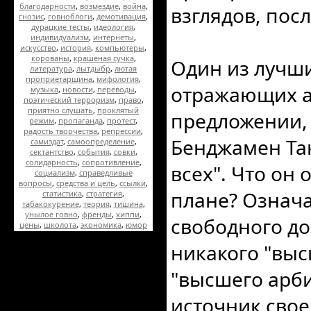
благодарности
,
возмездие
,
война
,
взглядов, пос
гнозис
,
говноблоги
,
демотивация
,
дурацкие тесты
,
идеология
,
индивидуализм
,
интернеты
,
искусство
,
история
,
компьютеры
,
корованы
,
крашеная сучка
,
Один из лучши
литература
,
лытдыбр
,
лютая
проприетарщина
,
мифология
,
отражающих а
музыка
,
новости
,
переводы
,
поэтический терроризм
,
право
,
приятно слушать
,
проклятый
предложении, 
режим
,
пропаганда
,
протест
,
радость творчества
,
репрессии
,
Бенджамен Так
самиздат
,
самоопределение
,
сектантство
,
события
,
совки
,
солидарность
,
сопротивление
,
всех". Что он
социализм
,
справедливые
вопросы
,
средства и цель
,
ссылки
,
плане? Означа
статистика
,
стратегия
,
табакокурение
,
теория
,
тишина
,
унылое говно
,
френды
,
хиппи
,
свободного до
цены
,
школота
,
экономика
,
юмор
никакого "выс
"высшего арби
источник свое