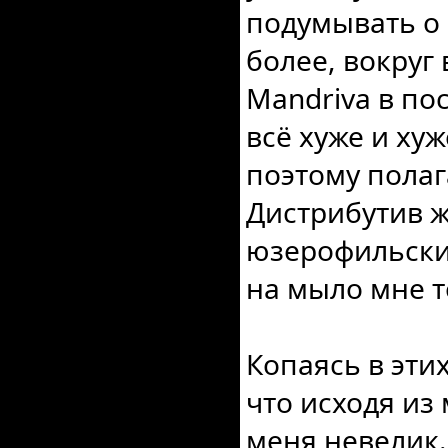
подумывать о 
более, вокруг 
Mandriva в по
всё хуже и хуж
поэтому полаг
Дистрибутив ж
юзерофильски
на мыло мне т
Копаясь в эти
что исходя из
меня невелик. 