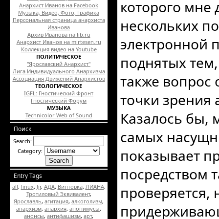
которого мне 
Анархист Иванов на Facebook
Музыка, Видео, Фото, Графика
Персональная страница анархиста
нескольких п
Иванова
Архив Иванова на lib.ru
электронной п
Анархист Иванов на mirtesen.ru
Коллекция видео на Youtube
ПОЛИТИЧЕСКОЕ
поднятых тем
"Ярославский Анархист"
Лига Индивидуального Анархизма
также вопрос 
Ассоциация Движений Анархистов
ТЕОЛОГИЧЕСКОЕ
IGFL: Гностический Фронт
точки зрения 
Гностический Форум
МУЗЫКА
Казалось бы, 
Technicolor Web of Sound
Поиск
самых насущны
Search:
показывает п
Category:
посредством т
Entry Tags
all
,
linux
,
ljr
,
АДА
,
Винтовка
,
ЛИАНА
,
проверяется, 
Тротиловый Эквивалент
,
Ярославль
,
агитация
,
алкоголизм
,
придерживающ
анархизм
,
анархия
,
анонимусы
,
анонсы
,
антифашизм
,
арт
,