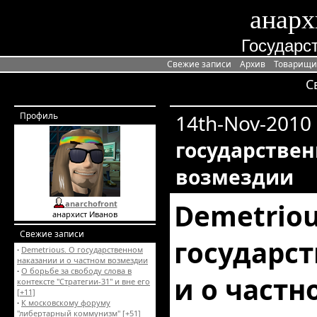
анарх
Государст
Свежие записи
Архив
Товарищи
С
Профиль
14th-Nov-2010
государствен
возмездии
Demetriou
anarchofront
анархист Иванов
Свежие записи
государс
·
Demetrious. О государственном
наказании и о частном возмездии
·
О борьбе за свободу слова в
и о част
контексте "Стратегии-31" и вне его
[+11]
·
К московскому форуму
"либертарный коммунизм"
[+51]