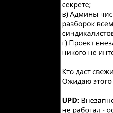
секрете;
в) Админы чис
разборок всем
синдикалистов
г) Проект внез
никого не инт
Кто даст свеж
Ожидаю этого
UPD:
Внезапно
не работал - о