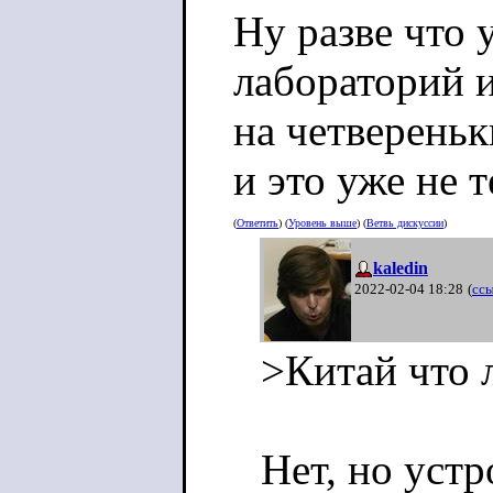
Ну разве что 
лабораторий и
на четвереньк
и это уже не т
(
Ответить
) (
Уровень выше
) (
Ветвь дискуссии
)
kaledin
2022-02-04 18:28
(
сс
>Китай что 
Нет, но уст