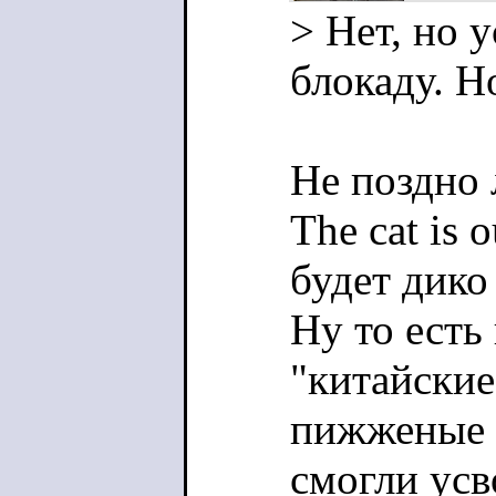
> Нет, но 
блокаду. Но
Не поздно 
The cat is 
будет дико
Ну то есть
"китайские
пижженые в
смогли усв