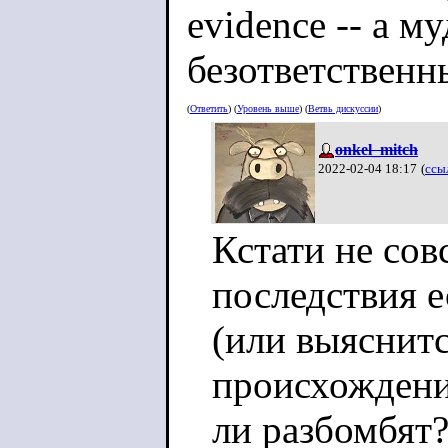
evidence -- а м
безответственн
(
Ответить
) (
Уровень выше
) (
Ветвь дискуссии
)
onkel_mitch
2022-02-04 18:17
(
ссы
Кстати не сов
последствия 
(или выяснитс
происхождени
ли разбомбят?