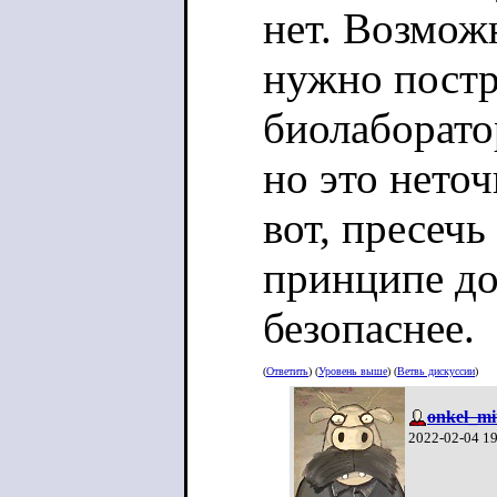
нет. Возмож
нужно постр
биолаборато
но это неточ
вот, пресечь
принципе до
безопаснее.
(
Ответить
) (
Уровень выше
) (
Ветвь дискуссии
)
onkel_mi
2022-02-04 1