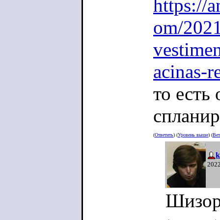
https://
om/2021/
vestimen
acinas-r
то есть
спланир
(
Ответить
) (
Уровень выше
) (
Вет
k
2022
Шизор