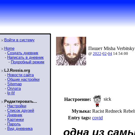
Войти в систему
Пишет Misha Verbitsky
Home
-
Создать дневник
@
2022
-
02
-
04
14:54:00
-
Написать в дневник
-
Подробный режим
LJ.Rossia.org
-
Новости сайта
-
Общие настройки
-
Sitemap
-
Оплата
-
ljr-fif
sick
Настроение:
Редактировать...
-
Настройки
-
Список друзей
Музыка:
Racist Redneck Reb
-
Дневник
Entry tags:
covid
-
Картинки
-
Пароль
-
Вид дневника
одна из сам