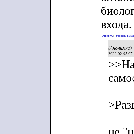
биолог
входа.
(
Ответить
) (
Уровень выш
(Анонимно)
2022-02-05 07
>>На
само
>Раз
не "н