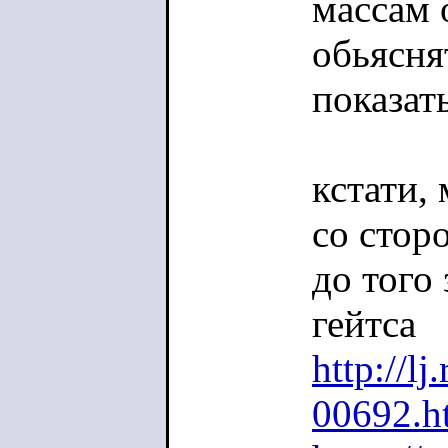
массам 
обьясня
показат
кстати,
со стор
до того
гейтса
http://lj
00692.h