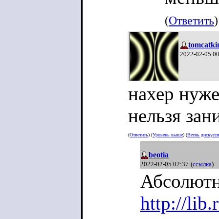
(
Ответить
)
tomcatki
2022-02-05 0
нахер нуже
нельзя зан
(
Ответить
) (
Уровень выше
) (
Ветвь дискусс
beotia
2022-02-05 02:37
(
ссылка
)
Абсолютн
http://li