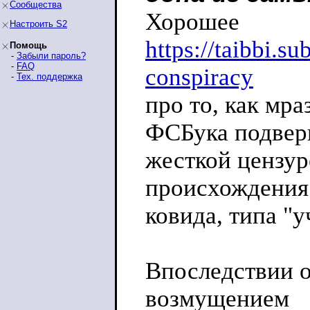
Сообщества
Хорошее
Настроить S2
https://taibbi.s
Помощь
-
Забыли пароль?
-
FAQ
conspiracy
-
Тех. поддержка
про то, как мра
ФСБука подвер
жесткой цензу
происхождения
ковида, типа "
Впоследствии о
возмущением