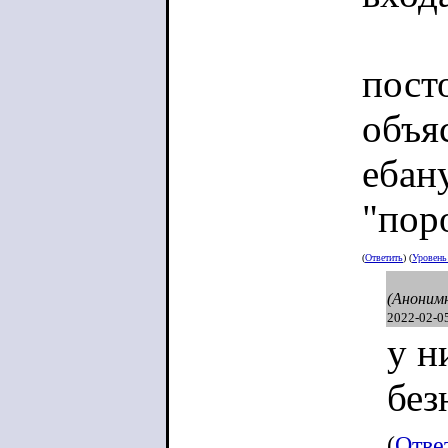
пост
объя
ебан
"пор
(
Ответить
) (
Уровен
(Аноним
2022-02-0
у н
без
(
Отве