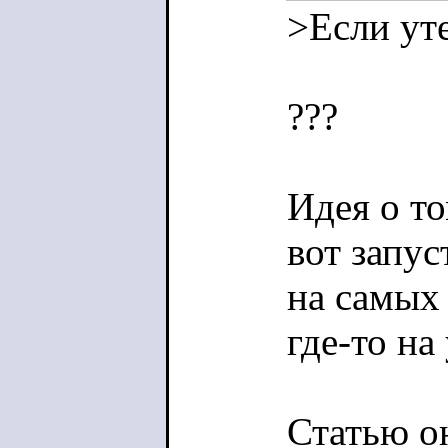
>Если ут
???
Идея о то
вот запус
на самых
где-то на
Статью о