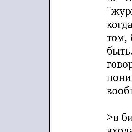
"журн
когд
том,
быть.
гово
поним
вооб
>в б
входа