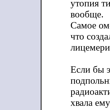
утопия т
вообще.
Самое оме
что созда
лицемери
Если бы э
подпольн
радиоакти
хвала ему