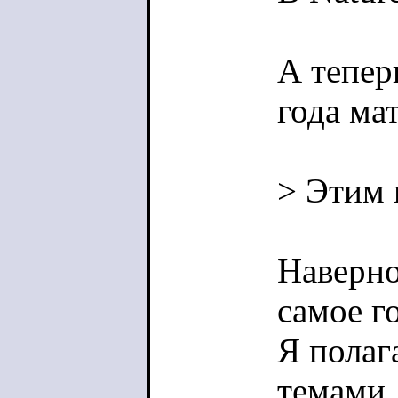
А тепер
года ма
> Этим 
Наверно
самое г
Я полаг
темами,