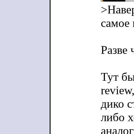
>Наве
самое 
Разве 
Тут б
review
дико с
либо х
аналог