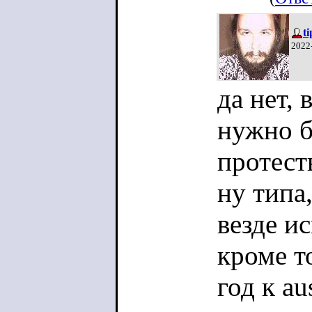
t
2022
да нет,
нужно б
протест
ну типа
везде и
кроме т
год к au