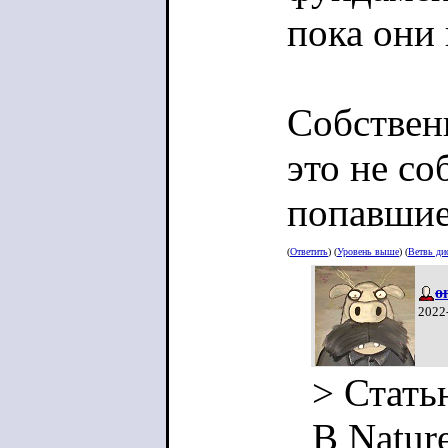
пока они 
Собствен
это не с
попавшие
(
Ответить
) (
Уровень выше
) (
Ветвь ди
o
2022
> Стать
В Natur