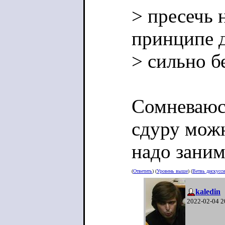
> пресечь н
принципе д
> сильно б
Сомневаюсь
сдуру можн
надо заним
(
Ответить
) (
Уровень выше
) (
Ветвь дискусс
kaledin
2022-02-04 2