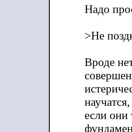
Надо прос
>Не позд
Вроде не
совершенн
истериче
научатся,
если они 
фундамен