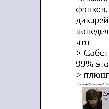
фриков,
дикарей
понедел
что
> Собст
99% это
> плюшк
(
Ответить
) (
Уровень выше
) (
Вет
k
2022