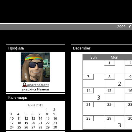
2009
С
Профиль
December
Sun
Mon
1
2
7
8
9
2
anarchofront
анархист Иванов
14
15
1
3
Календарь
21
22
2
April 2011
1
2
3
4
5
6
7
8
9
28
29
3
10
11
12
13
14
15
16
17
18
19
20
21
22
23
3
24
25
26
27
28
29
30