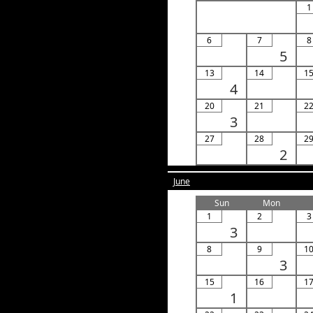
1
6
7
8
5
13
14
1
4
20
21
2
3
27
28
2
2
June
Sun
Mon
1
2
3
3
8
9
1
3
15
16
1
1