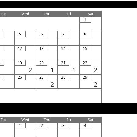
Tue
Wed
Thu
Fri
Sat
1
5
6
7
8
1
12
13
14
15
8
19
20
21
22
2
1
1
2
5
26
27
28
29
2
2
Tue
Wed
Thu
Fri
Sat
1
2
3
4