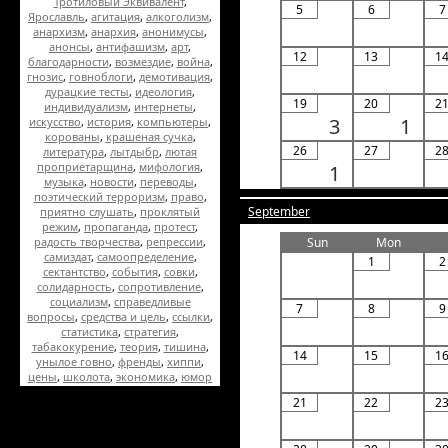
Тротиловый Эквивалент
,
5
6
7
Ярославль
,
агитация
,
алкоголизм
,
анархизм
,
анархия
,
анонимусы
,
анонсы
,
антифашизм
,
арт
,
12
13
1
благодарности
,
возмездие
,
война
,
гнозис
,
говноблоги
,
демотивация
,
дурацкие тесты
,
идеология
,
19
20
2
индивидуализм
,
интернеты
,
3
1
искусство
,
история
,
компьютеры
,
корованы
,
крашеная сучка
,
26
27
2
литература
,
лытдыбр
,
лютая
проприетарщина
,
мифология
,
1
музыка
,
новости
,
переводы
,
поэтический терроризм
,
право
,
September
приятно слушать
,
проклятый
режим
,
пропаганда
,
протест
,
радость творчества
,
репрессии
,
Sun
Mon
самиздат
,
самоопределение
,
1
2
сектантство
,
события
,
совки
,
солидарность
,
сопротивление
,
социализм
,
справедливые
7
8
9
вопросы
,
средства и цель
,
ссылки
,
статистика
,
стратегия
,
табакокурение
,
теория
,
тишина
,
14
15
1
унылое говно
,
френды
,
хиппи
,
цены
,
школота
,
экономика
,
юмор
21
22
2