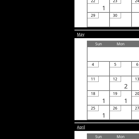
22
23
2
1
29
30
May
Sun
Mon
4
5
6
11
12
1
2
18
19
2
1
1
25
26
2
1
April
Sun
Mon