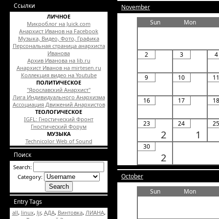
Ссылки
November
ЛИЧНОЕ
Sun
Mon
Микроблог на Juick.com
Анархист Иванов на Facebook
Музыка, Видео, Фото, Графика
Персональная страница анархиста
Иванова
2
3
4
Архив Иванова на lib.ru
Анархист Иванов на mirtesen.ru
Коллекция видео на Youtube
9
10
1
ПОЛИТИЧЕСКОЕ
"Ярославский Анархист"
Лига Индивидуального Анархизма
16
17
1
Ассоциация Движений Анархистов
ТЕОЛОГИЧЕСКОЕ
IGFL: Гностический Фронт
23
24
2
Гностический Форум
2
1
МУЗЫКА
Technicolor Web of Sound
30
Поиск
2
Search:
October
Category:
Sun
Mon
Entry Tags
all
,
linux
,
ljr
,
АДА
,
Винтовка
,
ЛИАНА
,