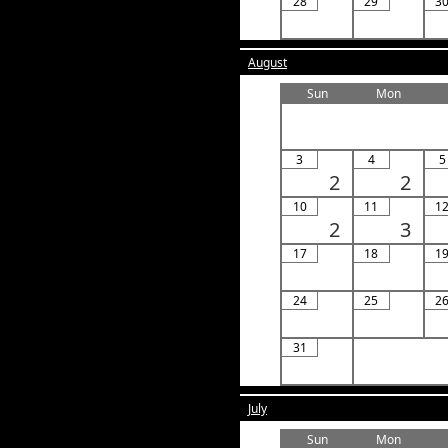
28
29
3
August
Sun
Mon
3
4
5
2
2
10
11
1
2
3
17
18
1
24
25
2
31
July
Sun
Mon