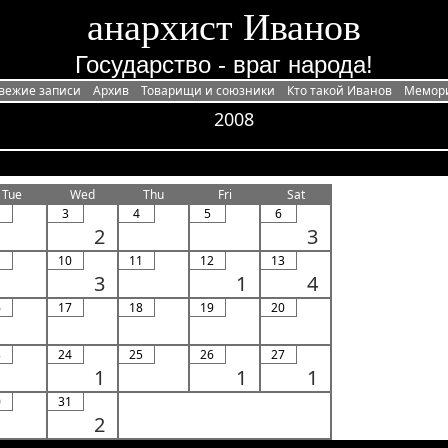
анархист Иванов
Государство - враг народа!
вежие записи
Архив
Товарищи и союзники
Кто такой Иванов
Мемор
2008
Tue
Wed
Thu
Fri
Sat
3
4
5
6
2
3
10
11
12
13
3
1
4
6
17
18
19
20
3
24
25
26
27
1
1
1
0
31
2