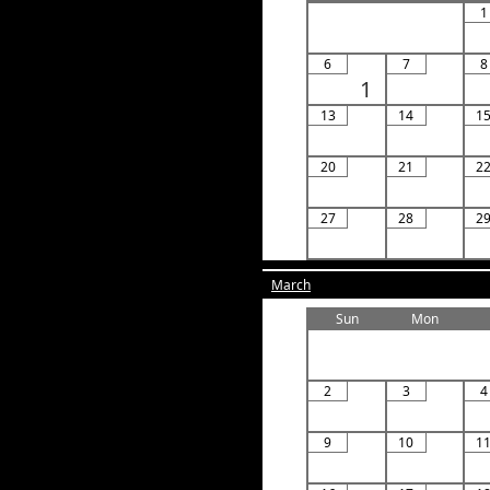
1
6
7
8
1
13
14
1
20
21
2
27
28
2
March
Sun
Mon
2
3
4
9
10
1