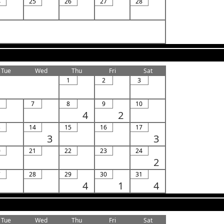
4
25
26
27
28
Tue
Wed
Thu
Fri
Sat
1
2
3
7
8
9
10
4
2
3
14
15
16
17
3
3
0
21
22
23
24
2
7
28
29
30
31
4
1
4
Tue
Wed
Thu
Fri
Sat