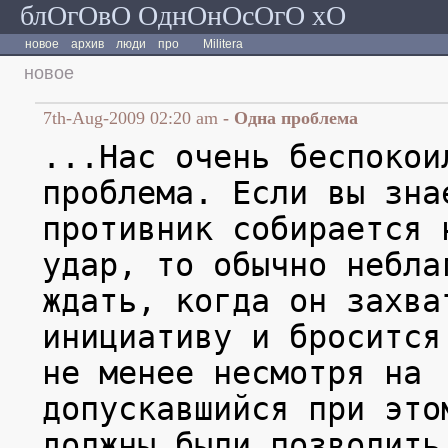
блОгОвО ОднОнОсОгО хО
новое
архив
люди
про
Militera
новое
7th-Aug-2009 02:20 am
- Одна проблема
...Нас очень беспокои
проблема. Если вы зна
противник собирается 
удар, то обычно небла
ждать, когда он захва
инициативу и бросится
не менее несмотря на
допускавшийся при это
должны были позволить