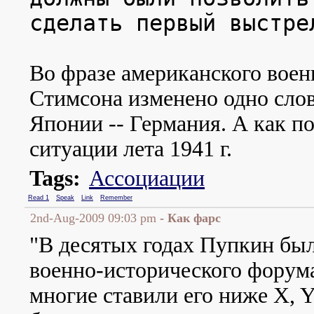
сделать первый выстре
Во фразе американского воен
Стимсона изменено одно сло
Японии -- Германия. А как п
ситуации лета 1941 г.
Tags:
Ассоциации
Read 1
Speak
Link
Remember
2nd-Aug-2009 09:03 pm
- Как фарс
"В десятых годах Пупкин бы
военно-исторического форума
многие ставили его ниже X, Y,