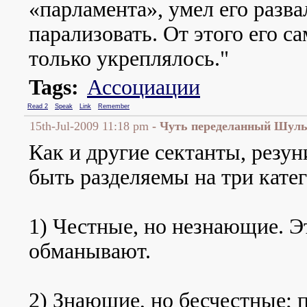
«парламента», умел его разва
парализовать. От этого его с
только укреплялось."
Tags:
Ассоциации
Read 2
Speak
Link
Remember
15th-Jul-2009 11:18 pm
- Чуть переделанный Шул
Как и другие сектанты, резу
быть разделяемы на три кате
1) Честные, но незнающие. Э
обманывают.
2) Знающие, но бесчестные; 