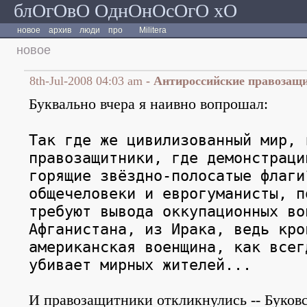
блОгОвО ОднОнОсОгО хО
новое
архив
люди
про
Militera
новое
8th-Jul-2008 04:03 am
- Антироссийские правозащ
Буквально вчера я наивно вопрошал:
Так где же цивилизованный мир, 
правозащитники, где демонстраци
горящие звёздно-полосатые флаги
общечеловеки и еврогуманисты, п
требуют вывода оккупационных во
Афганистана, из Ирака, ведь кро
американская военщина, как всег
убивает мирных жителей...
И правозащитники откликнулись -- Буков