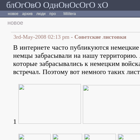
блОгОвО ОднОнОсОгО хО
новое
архив
люди
про
Militera
новое
3rd-May-2008 02:13 pm
- Советские листовки
В интернете часто публикуются немецкие
немцы забрасывали на нашу территорию. 
которые забрасывались к немецким войска
встречал. Поэтому вот немного таких лист
1