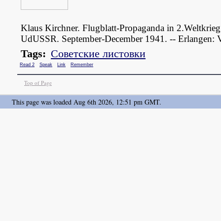
Klaus Kirchner. Flugblatt-Propaganda in 2.Weltkrieg.
UdUSSR. September-December 1941. -- Erlangen: 
Tags:
Советские листовки
Read 2
Speak
Link
Remember
Top of Page
This page was loaded Aug 6th 2026, 12:51 pm GMT.