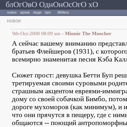
блОгОвО ОднОнОсОгО хО
новое
архив
люди
про
Militera
новое
9th-Oct-2008 08:09 am
- Minnie The Moocher
А сейчас вашему вниманию представл
братьев Флейшеров (1931), с которог
всемирно знаменитая песня Кэба Кал
Сюжет прост: девушка Бетти Буп реши
третируемая своими суровыми родит
страшным акцентом евреями-иммигран
дому со своей собачкой Бимбо, потом,
дороге мухоморов (как минимум), и и
что они прячутся в пещеру, где с ним
общаются -- поющий антропоморфны