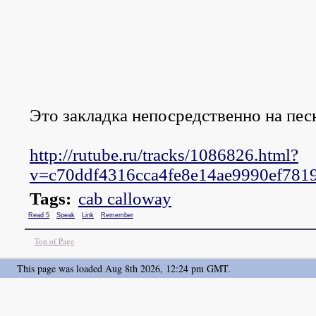
Это закладка непосредственно на пес
http://rutube.ru/tracks/1086826.htm
l?
v=c70ddf4316cca4fe8e14ae9990ef781
Tags:
cab calloway
Read 5
Speak
Link
Remember
Top of Page
This page was loaded Aug 8th 2026, 12:24 pm GMT.