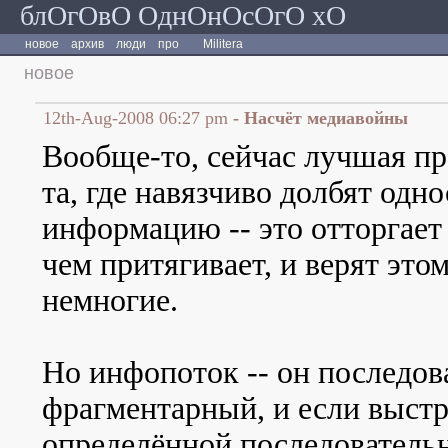
блОгОвО ОднОнОсОгО хО
новое
архив
люди
про
Militera
новое
12th-Aug-2008 06:27 pm
- Насчёт медиавойны
Вообще-то, сейчас лучшая пр
та, где навязчиво долбят од
информацию -- это отторгает
чем притягивает, и верят это
немногие.
Но инфопоток -- он последов
фрагментарный, и если выстр
определённой последователь