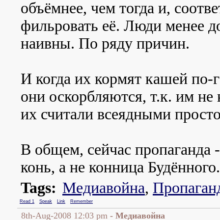
объёмнее, чем тогда и, соотве
фильровать её. Люди менее д
наивны. По ряду причин.
И когда их кормят кашей по-
они оскорбляются, т.к. им не
их считали всеядными прост
В общем, сейчас пропаганда -
конь, а не конница Будённого.
Tags:
Медиавойна
,
Пропаган
Read 1
Speak
Link
Remember
8th-Aug-2008 12:03 pm
- Медиавойна