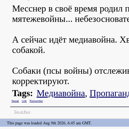
Месснер в своё время родил 
мятежевойны... небезосноват
А сейчас идёт медиавойна. Х
собакой.
Собаки (псы войны) отслежи
корректируют.
Tags:
Медиавойна
,
Пропаган
Speak
Link
Remember
Top of Page
This page was loaded Aug 9th 2026, 6:45 am GMT.