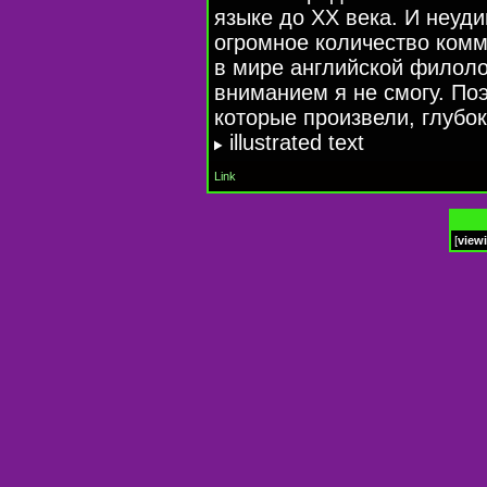
языке до XX века. И неудив
огромное количество комм
в мире английской филолог
вниманием я не смогу. Поэ
которые произвели, глубо
illustrated text
Link
[
view