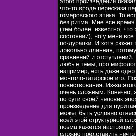
этого произведения оказа
что-то
вроде пересказа пе
гомеровского эпика. То ес
без ритма. Мне все время 
(тем более, известно, что
состоянии), но у меня вс
по-дурацки
. И хотя сюжет
довольно длинная, потому
сравнений и отступлений.
любые темы, про мифологи
например, есть даже одно
монголо-татарское
иго. По
повествования.
Из-за
этог
очень сложным. Конечно, 
по сути своей человек эпо
произведение для пуритан
может быть условно отнес
всей этой структурной сло
поэма кажется настоящей
сложно представить нечто