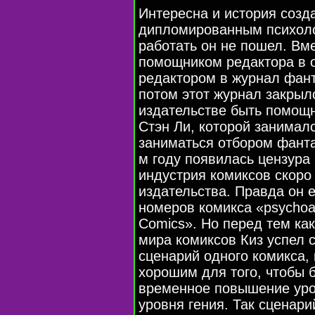
Интересна и история созда
дипломированным психоло
работать он не пошел. Вме
помощником редактора в 
редактором в журнал фанта
потом этот журнал закрыл
издательстве быть помощн
Стэн Ли, которой занималс
заниматься отбором фанта
м году появилась цензура 
индустрия комиксов скоро 
издательства. Правда он 
номеров комикса «psychoa
Comics». Но перед тем ка
мира комиксов Киз успел с
сценарий одного комикса,
хорошим для того, чтобы 
временное повышение уро
уровня гения. Так сценар