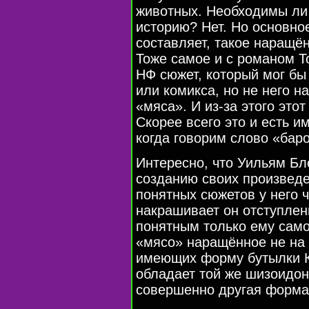
животных. Необходимы ли 
историю? Нет. Но основно
составляет, такое наращё
Тоже самое и с романом Т
НФ сюжет, который мог бы
или комикса, но не него 
«мяса». И из-за этого это
Скорее всего это и есть и
когда говорим слово «бар
Интересно, что Уильям Бл
созданию своих произвед
понятных сюжетов у него ч
накрашивает он отступлени
понятным только ему само
«мясо» наращённое не на п
имеющих форму бутылки К
обладает той же шизоидон
совершенно другая форма