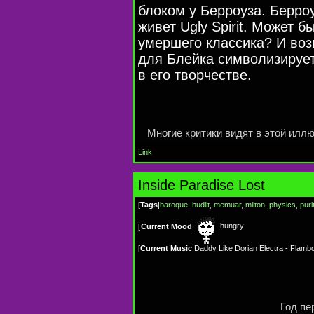
блоком у Берроуза. Берроу
живет Ugly Spirit. Может б
умершего классика? И воз
для Блейка символизирует
в его творчестве.
Многие критики видят в этой илл
Link
Inside Paradise Lost
[
Tags
|
baroque
,
hudlit
,
memuar
,
milton
,
physics
,
puri
hungry
[
Current Mood
|
[
Current Music
|
Daddy Like Dorian Electra - Flamb
Год пе