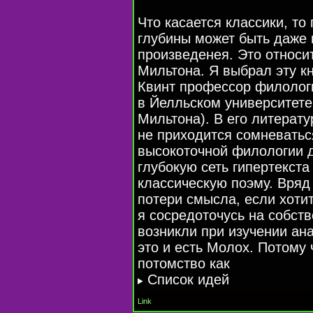
Что касается классики, то
глубины может быть даже 
произведенея. Это относи
Мильтона. Я выбрал эту к
Квинт профессор филологи
в Йелльском университете
Мильтона). В его литерат
не приходится сомневаться
высокоточной филологии д
глубокую сеть гипертекст
классическую поэму. Вряд 
потери смысла, если хоти
я сосредоточусь на собст
возникли при изучении ан
это и есть Молох. Потому
потомство как
Список идей
Link