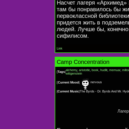
Насчет лагеря «Архимед» 
там бы понравилось бы жит
первоклассной библиотеки
придется жить в подземел
людей. Лучше бы, конечно
сифилисом.
Link
Camp Concentration
alchemy
,
aristotle
,
book
,
hudlit
,
memuar
,
milto
[
Tags
|
wittgenstein
nervous
[
Current Mood
|
[
Current Music
|
The Byrds - Dr. Byrds And Mr. Hyd
Лагер