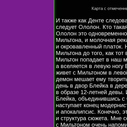
Карта с отмечен
И также как Денте следов
следует Ололон. Кто така
Ололон это одновременно 
Мильтона, и молочная рек
и окровавленный платок. 
Мильтона до того, как тот
Мильтон попадает в наш ми
а вселяется в левую ногу 
живет с Мильтоном в левой
демон мешает ему творить
день в двор Блейка в де
в образе
12-летней
девы. 
Блейка, объединившись с 
наступает конец модернис
и апокалипсис. Конечно, э
и структура сюжета. Мне с
с Мильтоном очень напоми