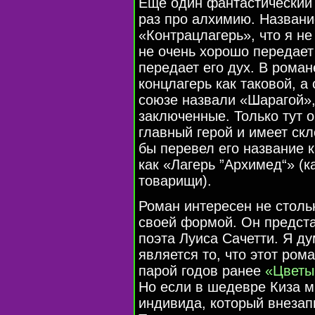
Еще один фантастический 
раз про алхимию. Названи
«Контрацлагерь», что я не
не очень хорошо передает
передает его дух. В роман
концлагерь как таковой, а 
союзе назвали «Шарагой»,
заключенные. Только тут 
главный герой и имеет скл
бы перевел его название к
как «Лагерь ”Архимед“» (к
товарищи).
Роман интересен не столь
своей формой. Он предста
поэта Луиса Сачетти. Я д
является то, что этот ро
парой годов ранее
«Цветы
Но если в шедевре Киза м
индивида, который внезап