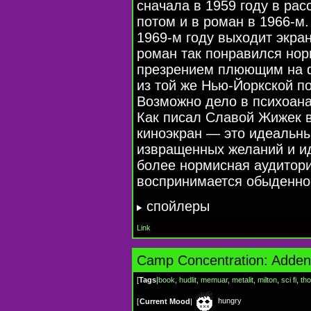
сначала в 1959 году в рас
потом и в роман в 1966-м
1969-м году выходит экра
роман так понравился нор
презрением плюющим на ф
из той же Нью-Йоркской п
Возможно дело в психоан
Как писал Славой Жижек в
киноэкран — это идеальн
извращенных желаний и ид
более нормисная аудитор
воспринимается обыденнос
спойлеры
Link
Camp Concentration: Adde
[
Tags
|
book
,
hudlit
,
memuar
,
metalit
,
milton
,
sci fi
,
th
hungry
[
Current Mood
|