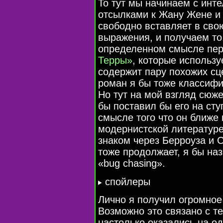
То тут мы начинаем с инт
отсылками к Жану Жене и
свободно вставляет в сво
выражения, и получаем то
определенном смысле пе
Терры»
, которые использ
содержит пару похожих сц
роман я бы тоже классиф
Но тут на мой взгляд сюже
бы поставил бы его на ст
смысле того что он ближе 
модернистской литературе
знаком через Берроуза и 
тоже продолжает, я бы на
«bug chasing».
cпойлеры
Лично я получил огромное
Возможно это связано с т
настолько оказались на о