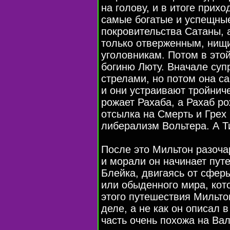
на голову, и в итоге прихо
самые богатые и успещны
покровительства Сатаны, а
только отверженным, нищ
уголовникам. Потом в это
богиню Люту. Вначале суп
стрелами, но потом она с
и они устраивают тройниче
рожает Рахаба, а Рахаб ро
отсылка на Смерть и Грех
либерализм Вольтера. А 
После это Мильтон разоча
и морали он начинает пут
Блейка, двигаясь от сфер
или обыденного мира, кот
этого путешествия Мильтон
деле, а не как он описал 
часть очень похожа на Вал