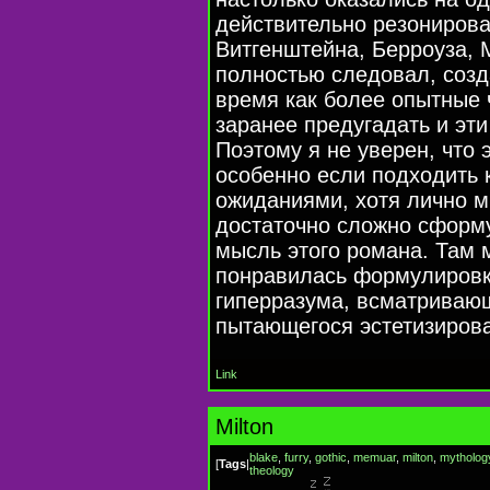
действительно резониров
Витгенштейна, Берроуза, М
полностью следовал, созд
время как более опытные 
заранее предугадать и эти
Поэтому я не уверен, что 
особенно если подходить
ожиданиями, хотя лично м
достаточно сложно сформ
мысль этого романа. Там 
понравилась формулировк
гиперразума, всматривающ
пытающегося эстетизирова
Link
Milton
blake
,
furry
,
gothic
,
memuar
,
milton
,
mytholog
[
Tags
|
theology