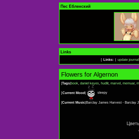
Пес Ебленский
Links
[
Links:
|
update journal
Flowers for Algernon
[
Tags
|
book
,
daniel keyes
,
hudlit
,
marvel
,
memuar
,
m
sleepy
[
Current Mood
|
[
Current Music
|
Barclay James Harvest - Barclay 
Цвет