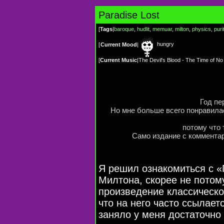
Paradise Lost
[
Tags
|
baroque
,
hudlit
,
memuar
,
milton
,
physics
,
puri
hungry
[
Current Mood
|
[
Current Music
|
The Devil's Blood - The Time of N
Год пе
Но мне больше всего понравила
потому что 
Само издание с комментар
Я решил ознакомиться с 
Милтона, скорее не потому
произведение классическо
что на него часто ссылае
заняло у меня достаточно