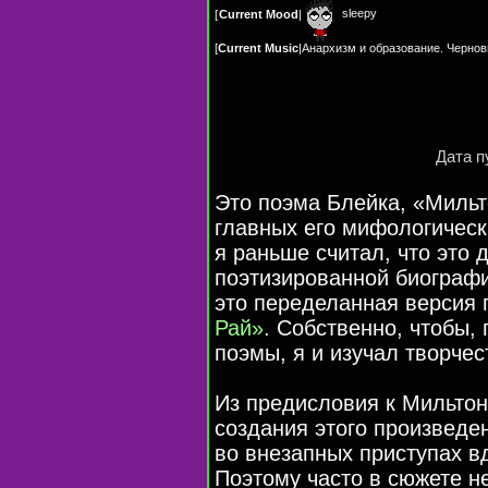
sleepy
[
Current Mood
|
[
Current Music
|
Анархизм и образование. Чернов
Дата п
Это поэма Блейка, «Мильт
главных его мифологичес
я раньше считал, что это
поэтизированной биографи
это переделанная версия
Рай»
. Собственно, чтобы,
поэмы, я и изучал творчес
Из предисловия к Мильтону
создания этого произведе
во внезапных приступах в
Поэтому часто в сюжете н