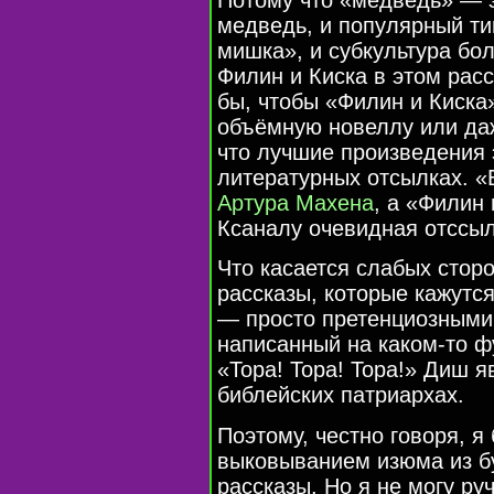
медведь, и популярный т
мишка», и субкультура бо
Филин и Киска в этом расс
бы, чтобы «Филин и Киска
объёмную новеллу или даж
что лучшие произведения 
литературных отсылках. 
Артура Махена
, а «Филин
Ксаналу очевидная отссыл
Что касается слабых сторо
рассказы, которые кажутс
— просто претенциознымир
написанный на каком-то ф
«Тора! Тора! Тора!» Диш я
библейских патриархах.
Поэтому, честно говоря, я
выковыванием изюма из бу
рассказы. Но я не могу ру