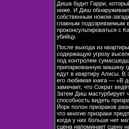
Диша будит Гарри, которы
ниже. И Диш обнаруживает
собственным ножом-загадк
главным подозреваемым в
проконсультироваться с К
убийцу.
После выхода из квартиры
содержащую угрозу выселе
под контролем сумасшедше
припаркованную машину гд
едут в квартиру Алисы. В 
его любимая книга — «В д
замечает, что Сократ ведё
Затем Диш мастурбирует ч
способность видеть призра
Йорк полон призраков раз
что многие призраки пред
когда у них больше нет м
сцена напоминает сцену н