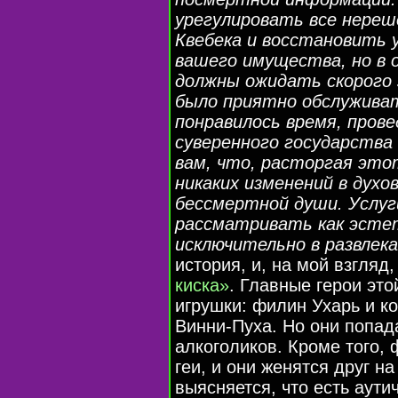
урегулировать все нере
Квебека и восстановить у
вашего имущества, но в 
должны ожидать скорого
было приятно обслуживат
понравилось время, прове
суверенного государства
вам, что, расторгая это
никаких изменений в духо
бессмертной души. Услуги
рассматривать как эсте
исключительно в развлек
история, и, на мой взгляд
киска»
. Главные герои эт
игрушки: филин Ухарь и ко
Винни-Пуха. Но они попа
алкоголиков. Кроме того, 
геи, и они женятся друг на
выясняется, что есть аути