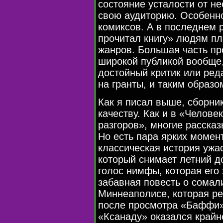
состояние усталости от н
свою аудиторию. Особенно
комиксов. А в последнем 
прочитал книгу» людям пл
жанров. Большая часть пр
широкой публикой вообще,
достойный критик или ред
на гранты, и таким образо
Как я писал выше, сборни
качеству. Как и в «Челове
разгоров», многие рассказ
Но есть пара ярких момен
классическая история ужас
который снимает летний д
голос нимфы, которая его
забавная повесть о сома
Миннеаполисе, которая ре
после просмотра «Баффи».
«Ксанаду» оказался крайн