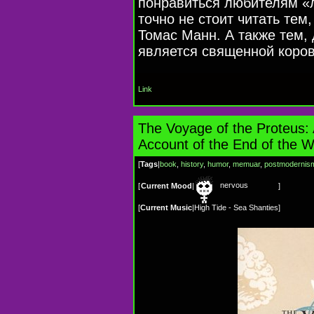
понравиться любителям «л
точно не стоит читать тем
Томас Манн. А также тем, 
является священной коров
Link
The Voyage of the Proteus:
Account of the End of the W
[
Tags
|
book
,
history
,
humor
,
memuar
,
postmodernis
nervous
[
Current Mood
|
]
[
Current Music
|
High Tide - Sea Shanties
]