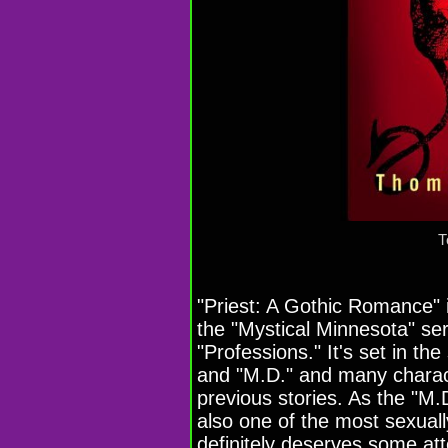
Т
"Priest: A Gothic Romance" 
the "Mystical Minnesota" ser
"Professions." It's set in 
and "M.D." and many charact
previous stories. As the "M.D
also one of the most sexuall
definitely deserves some att