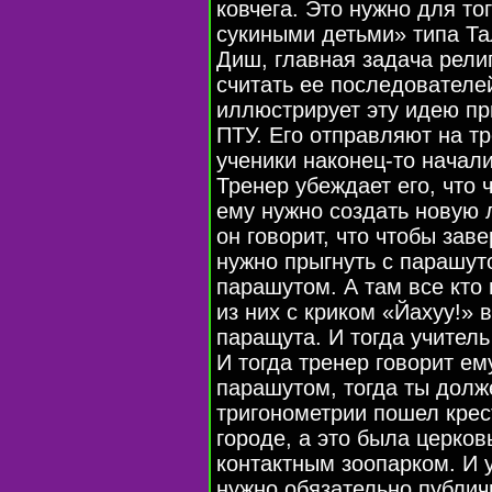
ковчега. Это нужно для то
сукиными детьми» типа Та
Диш, главная задача рели
считать ее последователе
иллюстрирует эту идею пр
ПТУ. Его отправляют на тр
ученики наконец-то начали
Тренер убеждает его, что 
ему нужно создать новую 
он говорит, что чтобы зав
нужно прыгнуть с парашут
парашутом. А там все кто
из них с криком «Йахуу!» 
паращута. И тогда учитель
И тогда тренер говорит ем
парашутом, тогда ты долж
тригонометрии пошел крес
городе, а это была церко
контактным зоопарком. И у
нужно обязательно публич