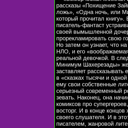
рассказы «Похищение Зай
ложь», «Одна ночь, или 
который прочитал книгу». 
писатель-фантаст устраи
своей вымышленной дочер
прорекламировать свою го
Но затем он узнает, что н
НЛО, и его «воображаемая
реальной девочкой. В сле
Минимум Шахерезады» же
заставляет рассказывать е
в «сказках тысячи и одной
ему свои собственные лит
серьезный современный ро
зевать. Наконец, она нач
комиксов про супергероев,
восторг. И в конце концо
своего слушателя. И в эт
писателем, жанровой лите