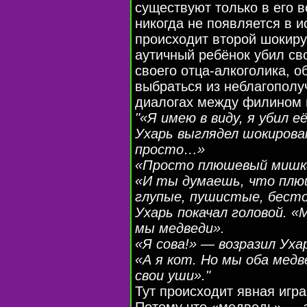
существуют только в его в
никогда не появляется в и
происходит второй шокиру
аутичный ребёнок убил св
своего отца-алкоголика, о
выбраться из неблагополу
диалогах между филином и
"«Я имею в виду, я убил её
Ухарь выглядел шокирова
просто…»
«Просто плюшевый мишка
«И ты думаешь, что пл
глупые, пушистые, бест
Ухарь покачал головой. «
мы медведи».
«Я сова!» — возразил Уха
«А я кот. Но мы оба мед
свои уши»."
Тут происходит явная игра
Потому что «медведь» — 