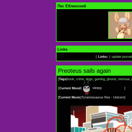
Пес Ебленский
Links
[
Links:
|
update journal
Preoteus sails again
[
Tags
|
book
,
crime
,
dogs
,
gaming
,
ghosts
,
memuar
,
sleepy
[
Current Mood
|
]
[
Current Music
|
Tyrannosaurus Rex - Unicorn
]