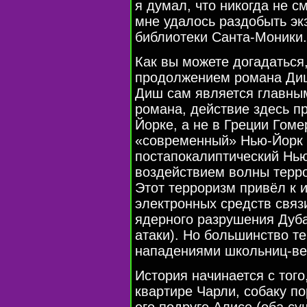
я думал, что никогда не см
мне удалось раздобыть эк
библиотеки Санта-Моники. 
Как вы можете догадаться,
продолжением романа Диш
Диш сам является главным
романа, действие здесь п
Йорке, а не в Греции Гомер
«современный» Нью-Йорк 
постапокалиптический Нь
воздействием волны терро
Этот терроризм привёл к 
электронных средств связи
ядерного разрушения Дуба
атаки). Но большинство т
нападениями школьниц-вег
История начинается с того
квартире Чарли, собаку п