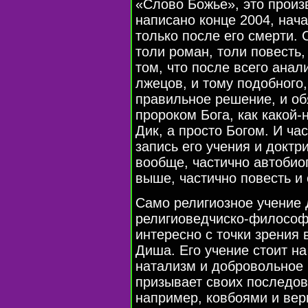
«Cлово Божье», это прои
написано конце 2004, нача
только после его смерти. 
толи роман, толи повесть,
том, что после всего анал
лжецов, и тому подобного
правильное решение, и обя
пророком Бога, как какой
Дик, а просто Богом. И ча
запись его учения и доктр
вообще, частично автобио
выше, частично повесть и 
Cамо религиозное учение 
религиоведчиско-философс
интересно с точки зрения
Диша. Его учение стоит на
натализм и добровольное 
призывает своих последов
например, ковбоями и вер