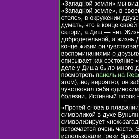
«Западной земли» мы вид
«Западной земле», в свое
отеле», в окружении друзе
думать, что в конце своей
сатори, а Диш — нет. Жиз
добродетельной, а жизнь 
конце жизни он чувствова
воспоминаниями о друзьях 
описывает как состояние 
деле у Диша было много д
посмотреть
панель на Rea
этом), но, вероятно, он з
чувствовал себя одиноким 
болезни. Истинный порок 
«Протей снова в плавани
символикой в ​​духе Бунья
символизирует «нож-загад
встречается очень часто. 
использовали греки бронзо