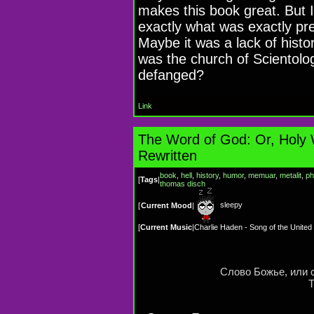
makes this book great. But If
exactly what was exactly pre
Maybe it was a lack of histo
was the church of Scientology
defanged?
Link
The Word of God: Or, Holy 
Rewritten
book
,
hell
,
history
,
humor
,
memuar
,
metalit
,
ph
[
Tags
|
thomas disch
sleepy
[
Current Mood
|
[
Current Music
|
Charlie Haden - Song of the United
Cлово Божье, или 
Т