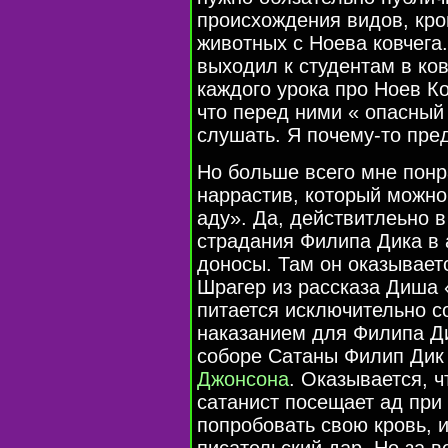
происхождения видов, кро
животных с Ноева ковчега.
выходил к студентам в ко
каждого урока про Ноев Ко
что перед ними « опасный 
слушать. Я почему-то пре
Но больше всего мне понр
наррастив, который можно
аду». Да, действитлеьно 
страдания Филипа Дика в а
доносы. Там он оказывает
Шрагер из рассказа Диша
питается исключительно с
наказанием для Филипа Ди
соборе Сатаны Филип Дик 
Джонсона
. Оказывается, 
сатанист посещает ад при 
попробовать свою кровь, 
писательский дар. Но за 