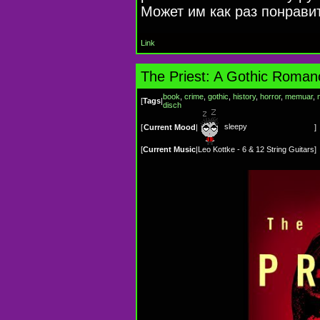
Может им как раз понравит
Link
The Priest: A Gothic Roman
book
,
crime
,
gothic
,
history
,
horror
,
memuar
,
[
Tags
|
disch
sleepy
[
Current Mood
|
]
[
Current Music
|
Leo Kottke - 6 & 12 String Guitars
]