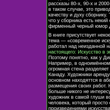
рассказы 80-х, 90-х и 200
в таком случае, это прив
качеству и духу сборнику.
что у сборника есть некий
фирменный черный юмор 
В книге присутствует нек
тема — «современное иску
работал над неизданной н
настоящего: Искусство в 
Поэтому понятно, как у Ди
Например, в одноимённом
огромная cтена разделяет
Канаду. Художники арендую
основном находяттся в аб
размещения своих работ. Н
больше никого не интересу
художник в самой глуши в
человека, который просто
произведениями искусства