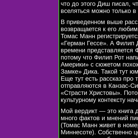
что до этого Диш писал, 
вселяться можно только в 
В приведенном выше расс
возвращается к его люби
Томас Манн регистрируетс
«Герман Гессе». А Филип Д
времени представляется Ф
потому что Филип Рот нап
Америки» c cюжетом похо
Замке» Дика. Такой тут ю
Еще тут есть рассказ про 
отправляются в Канзас-С
«Cтрасти Христовы». Пото
культурному контексту на
Мой вердикт — это книга 
много фактов и мнений пи
(Томас Манн живет в номе
Миннесоте). Собственно 