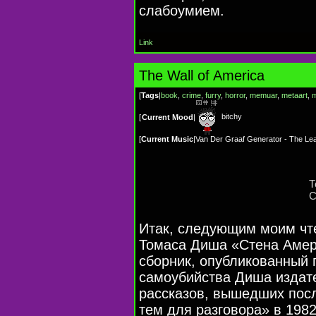
слабоумием.
Link
The Wall of America
[
Tags
|
book
,
crime
,
furry
,
horror
,
memuar
,
metaart
,
m
bitchy
[
Current Mood
|
[
Current Music
|
Van Der Graaf Generator - The Le
Т
C
Итак, следующим моим чте
Томаса Диша «Стена Амер
сборник, опубликованный 
самоубийства Диша издате
рассказов, вышедших посл
тем для разговора» в 1982