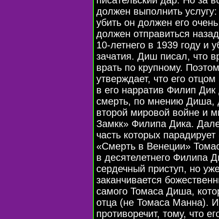
должен выполнить услугу:
убить он должен его очен
должен отправиться назад
10-летнего в 1939 году и 
зачатия. Диш писал, что в
врать по крупному. Поэтому
утверждает, что его отцо
в его нарратив Филип Дик
смерть, по мнению Диша, 
второй мировой войне и м
Замкк» Филипа Дика. Дале
часть которых парадирует 
«Смерть в Венеции» Тома
в десятелетнего Филипа Ди
сердечный приступ, но уж
заканчивается божествен
самого Томаса Диша, котор
отца (не Томаса Манна). И
противоречит, тому, что е