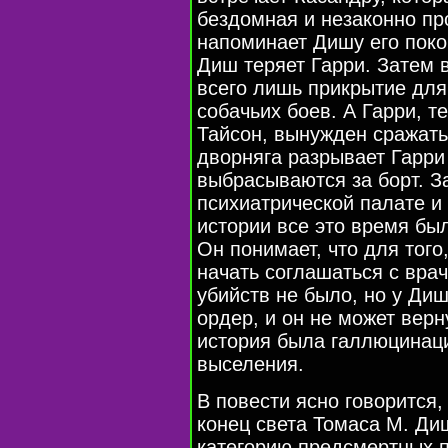
бездомная и незаконно пр
напоминает Дишу его поко
Диш теряет Гарри. Затем 
всего лишь прикрытие для
собачьих боев. А Гарри, 
Тайсон, вынужден сражать
дворняга разрывает Гарри 
выбрасываются за борт. З
психиатрической палате и 
истории все это время бы
Он понимает, что для того
начать соглашаться с врач
убийств не было, но у Ди
ордер, и он не может верн
история была галлюцинац
выселения.
В повести ясно говорится,
конец света Томаса М. Ди
категорию предсмертных п