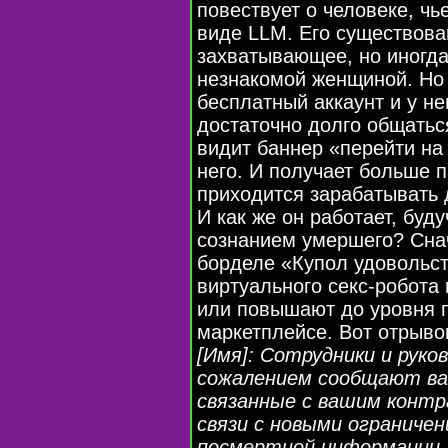
повествует о человеке, чь
виде LLM. Его существова
захватывающее, но иногда
незнакомой женщиной. Но 
бесплатный аккаунт и у не
достаточно долго общатьс
видит баннер «перейти на
него. И получает больше п
приходится зарабатывать д
И как же он работает, бу
сознанием умершего? Сна
борделе «Купол удовольст
виртуального секс-робота
или повышают до уровня 
маркетплейсе. Вот отрыво
[Имя]: Сотрудники и руков
сожалением сообщают вам,
связанные с вашим контр
связи с новыми ограничен
посмертной информации.