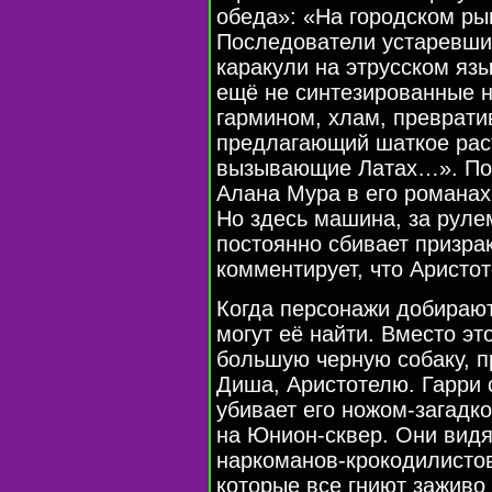
обеда»: «На городском ры
Последователи устаревши
каракули на этрусском яз
ещё не синтезированные 
гармином, хлам, преврати
предлагающий шаткое раст
вызывающие Латах…». Пох
Алана Мура в его романах
Но здесь машина, за руле
постоянно сбивает призрак
комментирует, что Аристот
Когда персонажи добирают
могут её найти. Вместо эт
большую черную собаку, 
Диша, Аристотелю. Гарри 
убивает его ножом-загадк
на Юнион-сквер. Они видя
наркоманов-крокодилисто
которые все гниют заживо