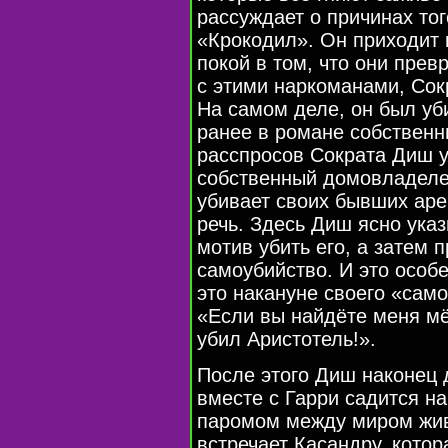
рассуждает о причинах то
«Крокодил». Он приходит 
покой в том, что они пре
с этими наркоманами, Сок
На самом деле, он был уб
ранее в романе собственн
расспросов Сократа Диш уз
собственный домовладелец
убивает своих бывших аре
речь. Здесь Диш ясно указ
мотив убить его, а затем 
самоубийство. И это особ
это накануне своего «самоу
«Если вы найдёте меня мё
убил Аристотель!».
После этого Диш наконец 
вместе с Гарри садится на
паромом между миром жи
встречает Касандру, котор