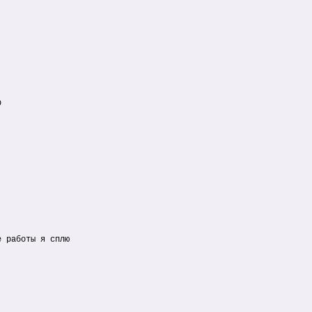
р
е работы я сплю
.