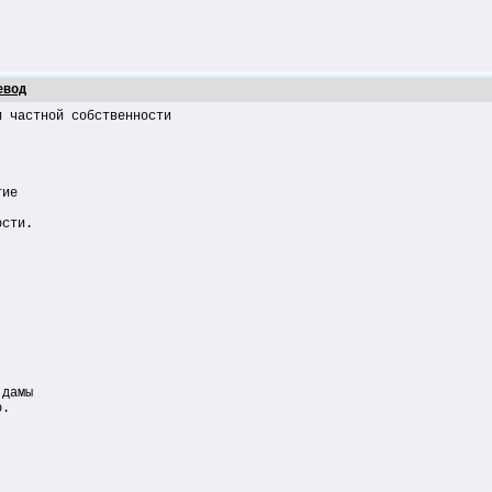
евод
и частной собственности
тие
ости.
 дамы
о.