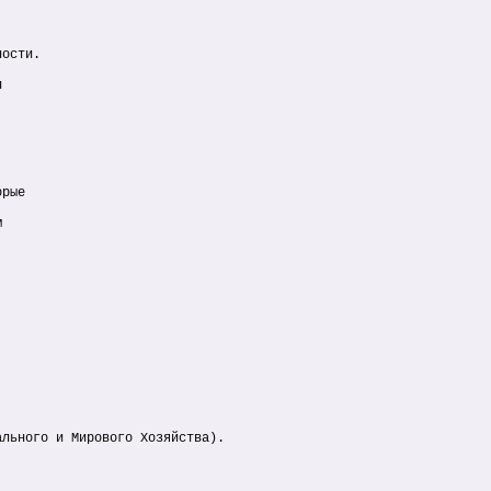
ности.
п
орые
м
ального и Мирового Хозяйства).