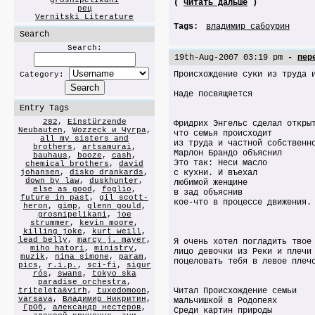
grosnipelikani
(
читать дальше
)
рец
Vernitski Literature
Tags:
владимир сабоурин
Search
Search:
19th-Aug-2007 03:19 pm
-
пер
Происхождение суки из труда 
Category:
Наде посвящяется
Entry Tags
282
,
Einstürzende
Фридрих Энгельс сделал откры
Neubauten
,
Wozzeck и Чугра
,
что семья происходит
all my sisters and
из труда и частной собственн
brothers
,
artsamurai
,
Марлон Брандо объяснил
bauhaus
,
booze
,
cash
,
Это так: Неси масло
chemical brothers
,
david
johansen
,
disko drankards
,
с кухни. И въехал
down by law
,
duskhunter
,
любимой женщине
else as good
,
foglio
,
в зад объяснив
future in past
,
gil scott-
кое-что в процессе движения.
heron
,
gimp
,
glenn gould
,
grosnipelikani
,
joe
strummer
,
kevin moore
,
killing joke
,
kurt weill
,
lead belly
,
marcy j. mayer
,
Я очень хотел погладить твое
miho hatori
,
ministry
,
лицо девочки из Реки и плечи
muzik
,
nina simone
,
param
,
поцеловать тебя в левое плеч
pics
,
r.i.p.
,
sci-fi
,
sigur
rós
,
swans
,
tokyo ska
paradise orchestra
,
triteleta&virh
,
tuxedomoon
,
Читал Происхождение семьи
varsava
,
Владимир Никритин
,
мальчишкой в Родопеях
ГрОб
,
александр нестеров
,
Среди картин природы