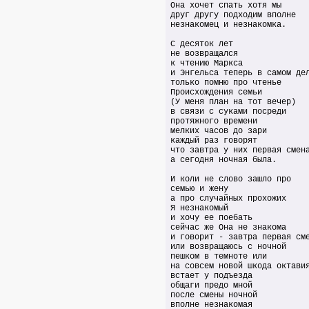
Она хочет спать хотя мы
друг другу подходим вполне
незнакомец и незнакомка.
С десяток лет
не возвращался
к чтению Маркса
и Энгельса теперь в самом де
только помню про чтенье
Происхождения семьи
(У меня план на тот вечер)
в связи с суками посреди
протяжного времени
мелких часов до зари
каждый раз говорят
что завтра у них первая смен
а сегодня ночная была.
И коли не слово зашло про
семью и жену
а про случайных прохожих
Я незнакомый
и хочу ее поебать
сейчас же Она не знакома
и говорит - завтра первая см
или возвращаюсь с ночной
пешком в темноте или
на совсем новой шкода октави
встает у подъезда
общаги предо мной
после смены ночной
вполне незнакомая