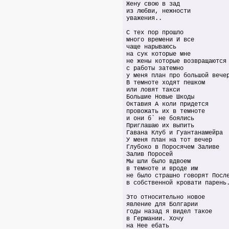
Жену свою в зад
из любви, нежности
уважения..
С тех пор прошло
много времени И все
чаще нарываюсь
на сук которые мне
не жены которые возвращаются
с работы затемно
у меня план про большой вече
В темноте ходят пешком
или ловят такси
Большие Новые Шкоды
Октавия А коли придется
провожать их в темноте
и они б` не боялись
Приглашаю их выпить
Гавана Клуб и Гуантанамейра
У меня план на тот вечер
Глубоко в Поросячем Заливе
Залив Поросей
Мы шли было вдвоем
в тeмноте и вроде им
не было страшно говорят Посл
в собственной кровати парень
Это относительно новое
явление для Болгарии
годы назад я видел такое
в Германии. Хочу
на Нее ебать