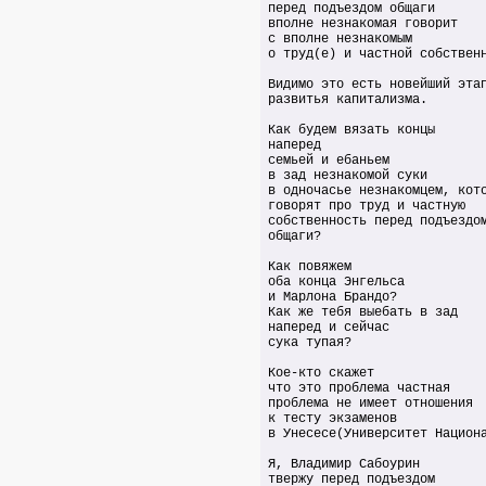
перед подъездом общаги
вполне незнакомая говорит
с вполне незнакомым
о труд(е) и частной собствен
Видимо это есть новейший эта
развитья капитализма.
Как будем вязать концы
наперед
семьей и ебаньем
в зад незнакомой суки
в одночасье незнакомцем, кот
говорят про труд и частную
собственность перед подъездо
общаги?
Как повяжем
оба конца Энгельса
и Марлона Брандо?
Как же тебя выебать в зад
наперед и сейчас
сука тупая?
Кое-кто скажет
что это проблема частная
проблема не имеет отношения
к тесту экзаменов
в Унесесе(Университет Национ
Я, Владимир Сабоурин
твержу перед подъездом