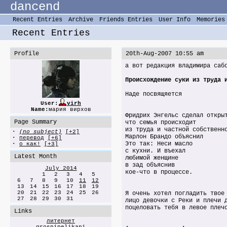
dancend
Recent Entries
Archive
Friends Entries
User Info
Memories
Recent Entries
Profile
20th-Aug-2007 10:55 am
а вот редакция владимира саб
Происхождение суки из труда 
Наде посвящяется
User:
virh
Name:
мария вирхов
Фридрих Энгельс сделал откры
Page Summary
что семья происходит
из труда и частной собственн
·
(no subject)
[+2]
Марлон Брандо объяснил
·
перевод
[+6]
Это так: Неси масло
·
о как!
[+3]
с кухни. И въехал
Latest Month
любимой женщине
в зад объяснив
July 2014
кое-что в процессе.
1
2
3
4
5
6
7
8
9
10
11
12
13
14
15
16
17
18
19
20
21
22
23
24
25
26
Я очень хотел погладить твое
27
28
29
30
31
лицо девочки с Реки и плечи 
поцеловать тебя в левое плеч
Links
литернет