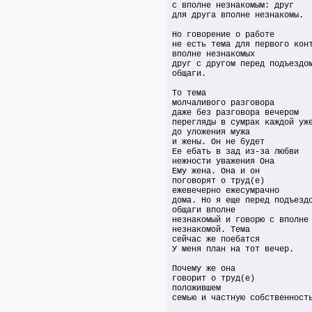
с вполне незнакомым: друг
для друга вполне незнакомы.
Но говорение о работе
не есть тема для первого кон
вполне незнакомых
друг с другом перед подъездо
общаги.
То тема
молчаливого разговора
даже без разговора вечером
перегляды в сумрак каждой уж
до уложения мужа
и жены. Он не будет
Ее ебать в зад из-за любви
нежности уважения Она
Ему жена. Она и он
поговорят о труд(е)
ежевечерно ежесумрачно
дома. Но я еще перед подъезд
общаги вполне
незнакомый и говорю с вполне
незнакомой. Тема
сейчас же поебатся
У меня план на тот вечер.
Почему же она
говорит о труд(е)
положившем
семью и частную собственност