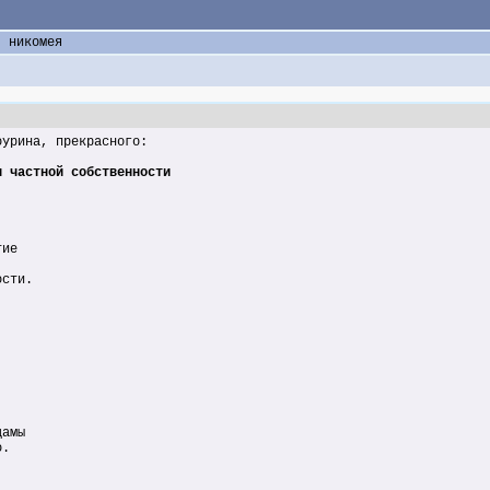
никомея
оурина, прекрасного:
и частной собственности
тие
ости.
дамы
о.