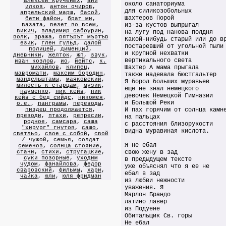
алексей крученых
,
ани
около санаториума
илков
,
антон очиров
,
для силикозобольных
апрельский марш
,
басой
,
шахтеров Порой
бети файон
,
брат ми
,
вазата
,
везет во всем
,
из-за кустов выпрыгал
викич
,
владимир сабоурин
,
на лугу под Панова полдня
волк
,
вража
,
вятърът мъртъв
Какой-нибудь старый или до в
език
,
глен гульд
,
далой
постаревший от угольной пыли
полицей
,
дименций
,
и крупной нехватки
дневники
,
желток
,
жп
,
звук
,
вертикального света
иван козлов
,
ио
,
йейтс
,
к.
михайлов
,
клипец
,
Шахтер А мама прыгала
мавромати
,
максим бородин
,
также надевала бюстгальтер
мандельштамы
,
маяковский
,
Я борол больших муравьев
милость к старцам
,
музик
,
еще не знал немецкого
науменко
,
ник кейв
,
ник
девочек Немецкой Гимназии
кейв с бед сийдс
,
никомея
,
и Большой Реки
о.е.
,
панграмы
,
переводы
,
пиздец продолжается
,
И пах горячим от солнца камн
преводи
,
птахи
,
репресии
,
на пальцах
родное
,
самсара
,
саша
с расстояния близорукости
"хирург" гнутов
,
сашо
,
видна муравиная кислота.
светльо
,
свое с собой
,
свой
/ чужой
,
семья
,
солдат
Я не ебал
семенов
,
солнца стояние
,
стани
,
стихи
,
стругацкие
,
свою жену в зад
суки позорные
,
уходим
в предыдущем тексте
чудом
,
фанайлова
,
федор
уже объяснял что я ее не
сваровский
,
фильмы
,
хари
,
ебал в зад
чайка
,
юли
,
юля фридман
из любви нежности
уважения. Я
Марлон Брандо
латино лавер
из Подуене
Обитальщик Св. горы
Не ебал