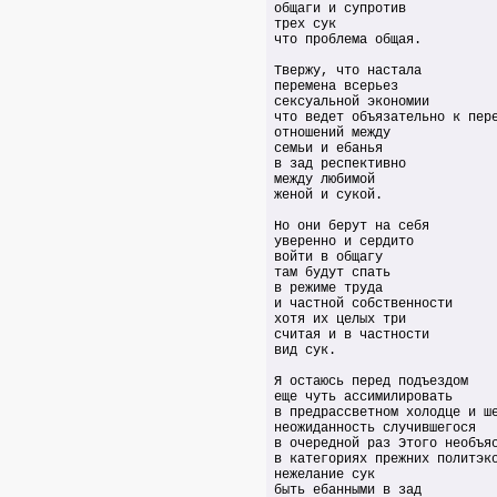
общаги и супротив
трех сук
что проблема общая.
Твержу, что настала
перемена всерьез
сексуальной экономии
что ведет объязательно к пер
отношений между
семьи и ебанья
в зад респективно
между любимой
женой и сукой.
Но они берут на себя
уверенно и сердито
войти в общагу
там будут спать
в режиме труда
и частной собственности
хотя их целых три
считая и в частности
вид сук.
Я остаюсь перед подъездом
еще чуть ассимилировать
в предрассветном холодце и ш
неожиданность случившегося
в очередной раз Этого необъя
в категориях прежних политэк
нежелание сук
быть ебанными в зад