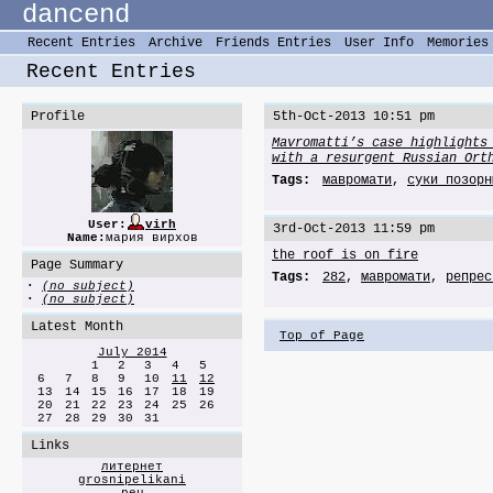
dancend
Recent Entries
Archive
Friends Entries
User Info
Memories
Recent Entries
Profile
5th-Oct-2013 10:51 pm
Mavromatti’s case highlights
with a resurgent Russian Ort
Tags:
мавромати
,
суки позорн
User:
virh
3rd-Oct-2013 11:59 pm
Name:
мария вирхов
the roof is on fire
Page Summary
Tags:
282
,
мавромати
,
репрес
·
(no subject)
·
(no subject)
Latest Month
Top of Page
July 2014
1
2
3
4
5
6
7
8
9
10
11
12
13
14
15
16
17
18
19
20
21
22
23
24
25
26
27
28
29
30
31
Links
литернет
grosnipelikani