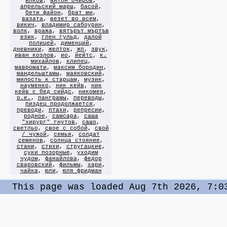
илков
,
антон очиров
,
апрельский марш
,
басой
,
бети файон
,
брат ми
,
вазата
,
везет во всем
,
викич
,
владимир сабоурин
,
волк
,
вража
,
вятърът мъртъв
език
,
глен гульд
,
далой
полицей
,
дименций
,
дневники
,
желток
,
жп
,
звук
,
иван козлов
,
ио
,
йейтс
,
к.
михайлов
,
клипец
,
мавромати
,
максим бородин
,
мандельштамы
,
маяковский
,
милость к старцам
,
музик
,
науменко
,
ник кейв
,
ник
кейв с бед сийдс
,
никомея
,
о.е.
,
панграмы
,
переводы
,
пиздец продолжается
,
преводи
,
птахи
,
репресии
,
родное
,
самсара
,
саша
"хирург" гнутов
,
сашо
,
светльо
,
свое с собой
,
свой
/ чужой
,
семья
,
солдат
семенов
,
солнца стояние
,
стани
,
стихи
,
стругацкие
,
суки позорные
,
уходим
чудом
,
фанайлова
,
федор
сваровский
,
фильмы
,
хари
,
чайка
,
юли
,
юля фридман
This page was loaded Aug 7th 2026, 7:0