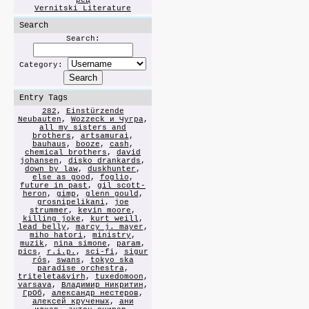
рец
Vernitski Literature
Search
Search:
Category:
Entry Tags
282
,
Einstürzende
Neubauten
,
Wozzeck и Чугра
,
all my sisters and
brothers
,
artsamurai
,
bauhaus
,
booze
,
cash
,
chemical brothers
,
david
johansen
,
disko drankards
,
down by law
,
duskhunter
,
else as good
,
foglio
,
future in past
,
gil scott-
heron
,
gimp
,
glenn gould
,
grosnipelikani
,
joe
strummer
,
kevin moore
,
killing joke
,
kurt weill
,
lead belly
,
marcy j. mayer
,
miho hatori
,
ministry
,
muzik
,
nina simone
,
param
,
pics
,
r.i.p.
,
sci-fi
,
sigur
rós
,
swans
,
tokyo ska
paradise orchestra
,
triteleta&virh
,
tuxedomoon
,
varsava
,
Владимир Никритин
,
ГрОб
,
александр нестеров
,
алексей крученых
,
ани